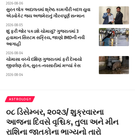
2026-08-06
સુરત લોક અદાલતમાં શ્રેષ્ઠ કામગીરી બદલ યુવા
એડવોકેટ જય અજમેરાનું ગૌરવપૂર્ણ સન્માન
2026-08-05
શું ફરી જોર પકડશે ચોમાસું? ગુજરાતમાં 3
હવામાન સિસ્ટમ સક્રિય, જાણો IMDની નવી
આગાહી
2026-08-04
ચોમાસા વચ્ચે દક્ષિણ ગુજરાતમાં ફરી દેખાયો
જીવલેણ રોગ, સુરત-નવસારીમાં મળ્યાં કેસ
2026-08-04
ASTROLOGY
૦૮ ડિસેમ્બર, ૨૦૨૩/ શુક્રવારના
આજના દિવસે વૃશ્ચિક, તુલા અને મીન
રાશિના જાતકોના ભાગ્યનો તારો