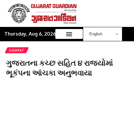
Thursday, Aug 6, 2026
GUJARAT
ગુજરાતના કચ્છ સહિત ૪ રાજ્યોમાં
ભૂકંપના આંચકા અનુભવાયા