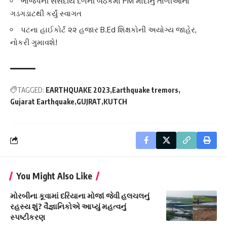
ભાજપની સંસદીય દળની બેઠકમાં PM મોદીનું તાળીઓના
ગડગડાટથી કર્યું સ્વાગત
પટના હાઈકોર્ટ ૨૨ હજાર B.Ed શિક્ષકોની અયોગ્ય જાહેર,
નોકરી ગુમાવશે!
TAGGED:
EARTHQUAKE 2023
Earthquake tremors
Gujarat Earthquake
GUJRAT
KUTCH
You Might Also Like
મોરબીના કૂવામાં દરિયાના મોજાં જેવી હલચલનું
રહસ્ય શું? વૈજ્ઞાનિકોએ આપ્યું મહત્વનું
સ્પષ્ટીકરણ