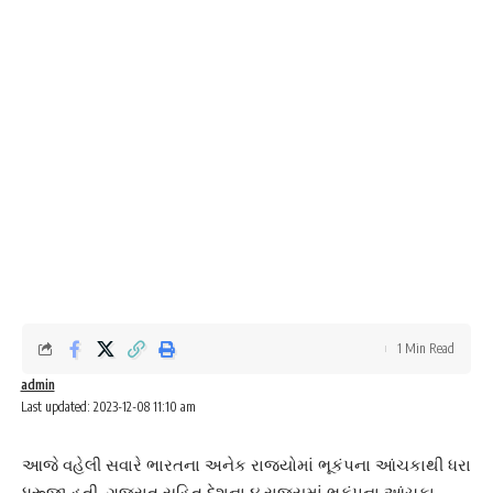
1 Min Read
admin
Last updated: 2023-12-08 11:10 am
આજે વહેલી સવારે ભારતના અનેક રાજ્યોમાં ભૂકંપના આંચકાથી ધરા
ધ્રૂજી હતી. ગુજરાત સહિત દેશના ૪ રાજ્યમાં ભૂકંપના આંચકા