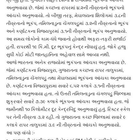
અનુભવાયા છે. જેમાં
કચ્છના રાપરમાં
૪.૨ની તીવ્રતાનો ભૂકંપનો
આંચકો અનુભવાયો. તો બીજી તરફ, મેઘાલયના શિલોંગમાં ૩.૮ની
તીવ્રતાનો ભૂકંપ, તમિલનાડુના ચેંગલપટ્ટુમાં ૩.૨ની
તીવ્રતાનો ભૂકંપ
અને કર્ણાટકના વિજયપુરમાં
૩.૧ની તીવ્રતાનો
ભૂકંપ અનુભવાયો.
આ સમય લોકોનો કામ-ધંધે જવાનો હોવાથી અફરા-તફરી સર્જાઈ
હતી. રાપરથી ૧૯ કિ.મી. દૂર ભૂકંપનું કેન્દ્ર નોંધાયું હતું. જોકે હજુ
સુધી કોઈ મોટી જાનહાનિના અહેવાલ સામે આવ્યા નથી.
આજે ભારતના અનેક રાજ્યોમાં ભુકંપના આંચકા અનુભવાયા છે.
જેમાં
કર્ણાટકના વિજયપુરા
, ગુજરાતના કચ્છના રાપર તાલુકામાં,
તમિલનાડુના ચેંગલપટ્ટુ તથા મેંઘાલયમાં ભૂકંપના આંચકા અનુભવાયા
છે. કર્ણાટકના વિજયપુરામા સવારે ૬.૫૨ કલાકે ૩.૧ની તીવ્રતાના
આંચકા અનુભવાયા હતા. તો ઉત્તરી તમિલનાડુના ચંગલપટ્ટુ જિલ્લામા
શુક્રવારે સવારે ૭.૩૯ કલાકે ભૂંકપના આંચકા અનુભવાયા હતા. જે
જમીનથી ૧૦ કિલોમીટર દૂર કેન્દ્રબિંદુ અનુભવાયું હતું. રિક્ટર સ્કેલ
પર તેની તીવ્રતા ૩.૨ રહી. તો
ગુજરાતના કચ્છ
જિલ્લામાં સવારે ૯
કલાકે રાપર તાલુકામાં ૩.૯ ની તીવ્રતાનો આંચકો અનુભવાયો.
આ પણ વાંચો :-