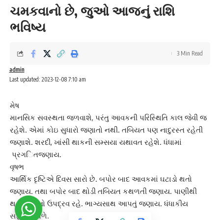
ચમકવાનો છે, જુઓ આજનું રાશિ
ભવિષ્ય
3 Min Read
admin
Last updated: 2023-12-08 7:10 am
મેષ
માન‌સિક સવસ્થતા જળવાશે, પરંતુ આવકની પ‌રિ‌‌‌સ્થિ‌તિ કાલ જેવી જ
રહેશે. એમાં કોઇ સુધારો જણાતો નથી. ત‌બિયત પણ નાદુરસ્ત રહેતી
જણાશે. શરદી,
ખાંસી થાકની સમ્સયા
યથાવત રહેશે. ધંધામાં
પ્રગ‌‌િત‌‌‌જણાય.
વૃષભ
‌આર્થિક દૃ‌‌ષ્ટિએ ‌‌દિવસ સારો છે. બપોર બાદ આવકમાં ઘટાડો થતો
જણાય. તથા બપોર બાદ થોડી ત‌બિયત કથળતી જણાય. પાણીથી
થતા રોગોનો ઉપદ્રવ રહે.
ભાગ્યસાથ આપતું જણાય
. ધંધાકીય
સફળતા મળે.‌