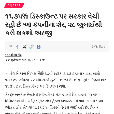
GUJARAT
૧૧.૩૫% ડિસ્કાઉન્ટ પર સરકાર વેચી
રહી છે આ કંપનીના શેર, ૨૮ જુલાઈથી
કરી શકશો અરજી
2 Min Read
Social Media
Last updated: 2023-07-27 8:03 pm
રેલ વિકાસ નિગમ લિમિટેડનો સ્ટોક ૩.૬૩ ટકાના વધારા સાથે
૧૩૪.૨૫ રૂપિયા પર બંધ થયો હતો. એટલે કે ઓફર ફોર સેલમાં શેર
૧૧.૩૫ ટકા ડિસ્કાઉન્ટ પર ઉપલબ્ધ થશે.
કેન્દ્ર સરકાર રેલવે
ની મલ્ટિબેગર પેટાકંપની
રેલ વિકાસ નિગમ
લિમિટેડ
ના શેર ઓફર ફોર સેલ હેઠળ બજારમાં વેચશે. સરકાર આ
ઓફર ફોર સેલમાં ૫.૩૬ ટકા હિસ્સો વેચવા જઈ રહી છે. બિન-
સંસ્થાકીય રોકાણકારો ગુરુવારે શેર ખરીદવા માટે બિડ કરી શકશે.