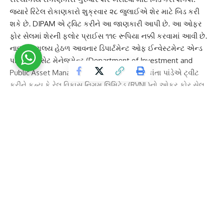
જ્યારે
રિટેલ રોકાણકારો
શુક્રવાર ૨૮ જુલાઈએ શેર માટે બિડ કરી
શકે છે. DIPAM એ ટ્વિટ કરીને આ જાણકારી આપી છે. આ ઓફર
ફોર સેલમાં શેરની ફ્લોર પ્રાઈસ ૧૧૯ રૂપિયા નક્કી કરવામાં આવી છે.
નાણામંત્રાલય હેઠળ આવનાર ડિપાર્ટમેન્ટ ઓફ ઈન્વેસ્ટમેન્ટ એન્ડ
પબ્લિક એસેટ મેનેજમેન્ટ (Department of Investment and
Public Asset Management)ના સચિવ તૂહિન કાંતા પાંડેએ ટ્વીટ
કરીને કહ્યુ કે રેલ વિકાસ નિગમ લિમિટેડ (RVNL)નો ઓફર ફોર સેલ
(Offer For Sale)
બિન-રિટેલ ઈન્વેસ્ટરો
માટે ગુરૂવારે ખૂલી ગઈ હતી.
રિટેલ ઈન્વેસ્ટરો શુક્રવાર ૨૮ જુલાઈથી અરજી કરી શકે છે. તેમણે
જણાવ્યું કે સરકાર ૫.૩૬ ટકા ભાગીદારી આ ઓફર ફોર સેલ દ્વારા
વિનિવેશ કરવા જઈ રહી છે. જેમાં ૧.૯૬ ટકાના ગ્રીન શૂ ઓપ્શન
(Green Shoe option)પણ સામેલ છે.
Continue Reading
સરકારે
રેલ વિકાસ નિગમ લિમિટેડ
ની આ ઓફર ફોલ સેલ માટે શેર
દીઠ રૂ. ૧૧૯ ની ફ્લોર પ્રાઇસ નક્કી કરી છે. જે બુધવારના બંધ ભાવથી
૧૧.૩૬ ટકા ડિસ્કાઉન્ટ પર ઓફર કરવામાં આવી રહી છે.
આ ઓફરમાં
રેલ વિકાસ નિગમ લિમિટેડ
ના ૭૦,૮૯૦,૬૮૩ શેર્સ વેચવામાં
આવશે જે ૩.૪૦% હિસ્સો છે. આ ઉપરાંત ૪૦,૮૬૬,૩૯૪
ઈક્વિટી શેર