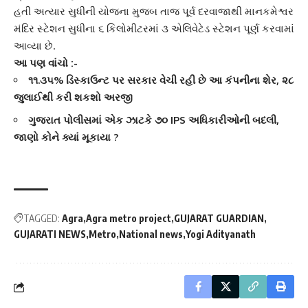
હતી અત્યાર સુધીની યોજના મુજબ તાજ પૂર્વ દરવાજાથી
માનકમેશ્વર
મંદિર સ્ટેશન
સુધીના ૬ કિલોમીટરમાં ૩ એલિવેટેડ સ્ટેશન પૂર્ણ કરવામાં
આવ્યા છે.
આ પણ વાંચો :-
૧૧.૩૫% ડિસ્કાઉન્ટ પર સરકાર વેચી રહી છે આ કંપનીના શેર, ૨૮
જુલાઈથી કરી શકશો અરજી
ગુજરાત પોલીસમાં એક ઝાટકે ૭૦ IPS અધિકારીઓની બદલી,
જાણો કોને ક્યાં મૂકાયા ?
TAGGED:
Agra
Agra metro project
GUJARAT GUARDIAN
GUJARATI NEWS
Metro
National news
Yogi Adityanath