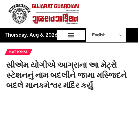
Thursday, Aug 6, 2026
NATIONAL
સીએમ યોગીએ આગ્રાના આ મેટ્રો
સ્ટેશનનું નામ બદલીને જામા મસ્જિદને
બદલે માનકમેશ્વર મંદિર કર્યું