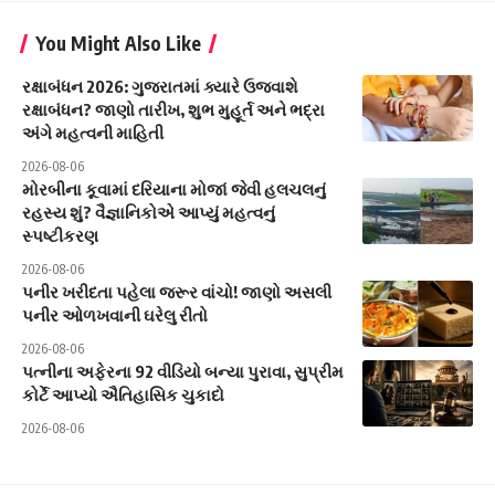
You Might Also Like
રક્ષાબંધન 2026: ગુજરાતમાં ક્યારે ઉજવાશે
રક્ષાબંધન? જાણો તારીખ, શુભ મુહૂર્ત અને ભદ્રા
અંગે મહત્વની માહિતી
2026-08-06
મોરબીના કૂવામાં દરિયાના મોજાં જેવી હલચલનું
રહસ્ય શું? વૈજ્ઞાનિકોએ આપ્યું મહત્વનું
સ્પષ્ટીકરણ
2026-08-06
પનીર ખરીદતા પહેલા જરૂર વાંચો! જાણો અસલી
પનીર ઓળખવાની ઘરેલુ રીતો
2026-08-06
પત્નીના અફેરના 92 વીડિયો બન્યા પુરાવા, સુપ્રીમ
કોર્ટે આપ્યો ઐતિહાસિક ચુકાદો
2026-08-06