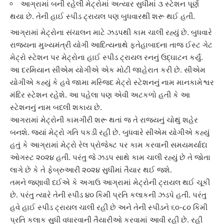
આગ્રામાં બની રહેલી મેટ્રોમાં અત્યાર સુધીમાં ૩ સ્ટેશન પૂર્ણ
થયા છે. તેની હાઈ સ્પીડ ટ્રાયલ પણ બુધવારથી શરૂ થઈ હતી.
આગ્રા
માં મેટ્રોના સંચાલન માટે ઝડપથી કામ ચાલી રહ્યું છે. બુધવારે
રાજ્યના મુખ્યમંત્રી યોગી આદિત્યનાથે
ફતેહાબાદ
ના તાજ ઈસ્ટ ગેટ
મેટ્રો સ્ટેશન પર મેટ્રોના હાઈ સ્પીડ ટ્રાયલ રનનું ઉદ્ઘાટન કર્યું.
આ દરમિયાન સીએમ યોગીએ એક મોટી જાહેરાત કરી છે. સીએમ
યોગીએ કહ્યું કે હવે
જામા મસ્જિદ મેટ્રો સ્ટેશન
નું નામ મા
નકામેશ્વર
મંદિર સ્ટેશન
રહેશે. આ પહેલા પણ એવી અટકળો હતી કે આ
સ્ટેશનનું નામ બદલી શકાય છે.
આગરા
માં મેટ્રોની કામગીરી શરૂ થતાં જ તે રાજ્યનું ચોથું શહેર
બનશે. જ્યાં મેટ્રો ગતિ પકડી રહી છે. બુધવારે સીએમ યોગીએ કહ્યું
હતું કે આગ્રામાં
મેટ્રો રેલ પ્રોજેક્ટ
પર કામ કરવાની સમયમર્યાદા
ઓગસ્ટ ૨૦૨૪ હતી. પરંતુ જે ઝડપ સાથે કામ ચાલી રહ્યું છે તે જોતા
લાગે છે કે તે ફેબ્રુઆરી ૨૦૨૪ સુધીમાં તૈયાર થઈ જશે.
તમને જણાવી દઈએ કે અગાઉ
આગ્રા
માં મેટ્રોની ટ્રાયલ થઈ ચૂકી
છે. પરંતુ ત્યારે તેની સ્પીડ ૪૦ કિમી પ્રતિ કલાકની ઝડપે હતી. પરંતુ
હવે
હાઈ સ્પીડ ટ્રાયલ
ચાલી રહી છે અને તેની સ્પીડને ૬૦-૮૦ કિમી
પ્રતિ કલાક સુધી વધારવાની તૈયારીઓ કરવામાં આવી રહી છે. રહી