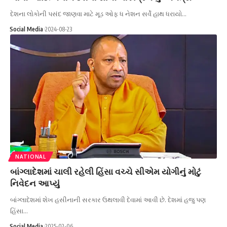
દેશના લોકોની પસંદ જાણવા માટે મૂડ ઓફ ધ નેશન સર્વે હાથ ધરાયો…
Social Media
2024-08-23
NATIONAL
બાંગ્લાદેશમાં ચાલી રહેલી હિંસા વચ્ચે સીએમ યોગીનું મોટું
નિવેદન આપ્યું
બાંગ્લાદેશમાં શેખ હસીનાની સરકાર ઉથલાવી દેવામાં આવી છે. દેશમાં હજુ પણ
હિંસા…
Social Media
2025-02-06