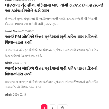
લોકસભા ચૂંટણીના પરિણામો બાદ યોગી સરકાર દબાણ હેઠળ!
આ કર્મચારીઓને થશે લાભ
મંગળવારે મુખ્યમંત્રી યોગી આદિત્યનાથની અધ્યક્ષતામાં મળેલી કેબિનેટની
બેઠકમાં ૨૦૨૪-૨૫ માટેની નવી ટ્રાન્સફર…
Social Media
2024-06-11
આજે PM મોદીએ ઉત્તર પ્રદેશમાં શ્રી કલ્કિ ધામ મંદિરનો
શિલાન્યાસ કર્યો
વડાપ્રધાન નરેન્દ્ર મોદીએ આજે ઉત્તર પ્રદેશના સંભલ જિલ્લામાં શ્રી કલ્કિ
ધામ મંદિરનો શિલાન્યાસ કર્યો…
admin
2024-02-19
આજે PM મોદીએ ઉત્તર પ્રદેશમાં શ્રી કલ્કિ ધામ મંદિરનો
શિલાન્યાસ કર્યો
વડાપ્રધાન નરેન્દ્ર મોદીએ આજે ઉત્તર પ્રદેશના સંભલ જિલ્લામાં શ્રી કલ્કિ
ધામ મંદિરનો શિલાન્યાસ કર્યો…
admin
2024-02-19
1
2