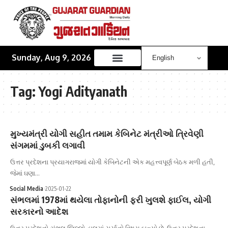
Sunday, Aug 9, 2026
Tag:
Yogi Adityanath
મુખ્યમંત્રી યોગી સહીત તમામ કેબિનેટ મંત્રીઓ ત્રિવેણી
સંગમમાં ડુબકી લગાવી
ઉત્તર પ્રદેશના પ્રયાગરાજમાં યોગી કેબિનેટની એક મહત્ત્વપૂર્ણ બેઠક મળી હતી,
જેમાં ઘણા…
Social Media
2025-01-22
સંભલમાં 1978માં થયેલા તોફાનોની ફરી ખુલશે ફાઈલ, યોગી
સરકારનો આદેશ
ઉત્તર પ્રદેશનો સંભલ જિલ્લો હાલમાં ચર્ચાનો વિષય બન્યો છે. ઉત્તર પ્રદેશના