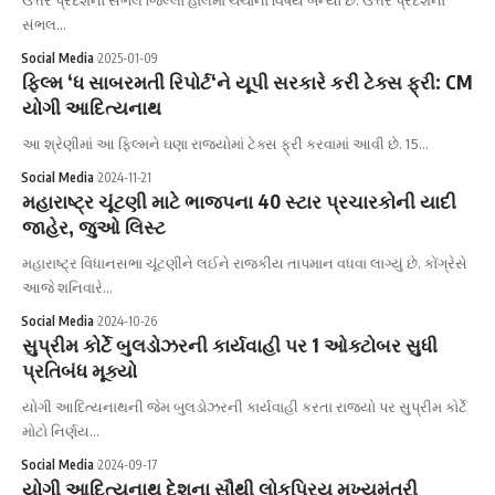
સંભલ…
Social Media
2025-01-09
ફિલ્મ ‘ધ સાબરમતી રિપોર્ટ‘ને યૂપી સરકારે કરી ટેક્સ ફ્રી: CM
યોગી આદિત્યનાથ
આ શ્રેણીમાં આ ફિલ્મને ઘણા રાજ્યોમાં ટેક્સ ફ્રી કરવામાં આવી છે. 15…
Social Media
2024-11-21
મહારાષ્ટ્ર ચૂંટણી માટે ભાજપના 40 સ્ટાર પ્રચારકોની યાદી
જાહેર, જુઓ લિસ્ટ
મહારાષ્ટ્ર વિધાનસભા ચૂંટણીને લઈને રાજકીય તાપમાન વધવા લાગ્યું છે. કોંગ્રેસે
આજે શનિવારે…
Social Media
2024-10-26
સુપ્રીમ કોર્ટે બુલડોઝરની કાર્યવાહી પર 1 ઓક્ટોબર સુધી
પ્રતિબંધ મૂક્યો
યોગી આદિત્યનાથની જેમ બુલડોઝરની કાર્યવાહી કરતા રાજ્યો પર સુપ્રીમ કોર્ટે
મોટો નિર્ણય…
Social Media
2024-09-17
યોગી આદિત્યનાથ દેશના સૌથી લોકપ્રિય મુખ્યમંત્રી