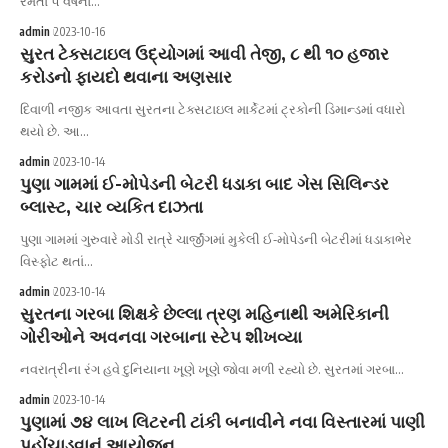
રમતા ૫ વર્ષનો…
admin
2023-10-16
સુરત ટેક્સટાઇલ ઉદ્યોગમાં આવી તેજી, ૮ થી ૧૦ હજાર
કરોડનો ફાયદો થવાના અણસાર
દિવાળી નજીક આવતા સુરતના ટેક્સટાઇલ માર્કેટમાં ટ્રકોની ડિમાન્ડમાં વધારો
થયો છે. આ…
admin
2023-10-14
પુણા ગામમાં ઈ-મોપેડની બેટરી ધડાકા બાદ ગેસ સિલિન્ડર
બ્લાસ્ટ, ચાર વ્યકિત દાઝતા
પુણા ગામમાં ગુરુવારે મોડી રાત્રે ચાર્જીંગમાં મુકેલી ઈ-મોપેડની બેટરીમાં ધડાકાભેર
વિસ્ફોટ થતાં…
admin
2023-10-14
સુરતના ગરબા શિક્ષકે છેલ્લા ત્રણ મહિનાથી અમેરિકાની
ગોરીઓને અવનવા ગરબાના સ્ટેપ શીખવ્યા
નવરાત્રીના રંગ હવે દુનિયાના ખૂણે ખૂણે જોવા મળી રહ્યો છે. સુરતમાં ગરબા…
admin
2023-10-14
પુણામાં ૭૪ લાખ લિટરની ટાંકી બનાવીને નવા વિસ્તારમાં પાણી
પહોંચાડવાનું આયોજન