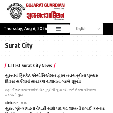
Thursday, Aug 6, 2026
Surat City
Latest Surat City News
સુરતમાં ક્રિકેટ એસોસિએશન દ્વારા નવરાત્રીના પ્રથમ
દિવસ સર્કલમાં સાયકલ ચલાવતા ગરબે ઘૂમ્યા
મહાપર્વ શરૂ થતાં ભક્તોએ શૈલપુત્રીની પૂજા કરી અને તેમના પરિવારના
સભ્યોની સુખ…
admin
2023-10-16
સુરત ગ્રે-કાપડના વેપારી સાથે ૫૬.૫૮ લાખની ઠગાઈ કરનાર