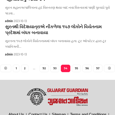
સુરત મહાનગરપાલિકાના હદ વિસ્તરણ થયા બાદ નવા વિસ્તારમાં પાણી પુરવઠો પુરો
પાડવા…
admin
2023-10-13
સુરતથી વિદેશયાત્રાએ નીકળેલા ૧૫૭ લોકોને વિયેતનામ
પ્રદેશમાં બંધક બનાવાયા
સુરતના ૧૫૭ લોકોને વિયેતનામમાં બંધક બનાવાયા હતા. ટૂર ઓપરેટર દ્વારા ટૂર
પ્લાનિંગની…
admin
2023-10-13
1
2
…
92
93
94
95
96
97
About Us
Contact Us
Sitemap
Terms and Conditions