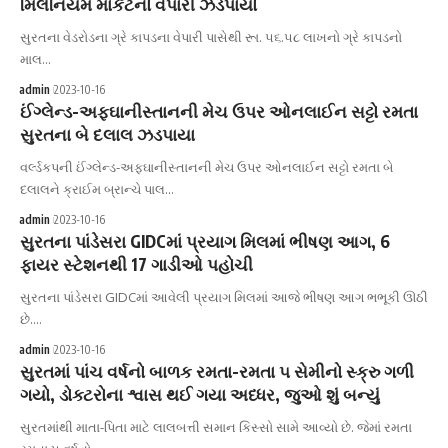
મિલેનિયમ માર્કેટનો વેપારી ઝડપાયો
સુરતના વેડરોડના ગ્રે કાપડના વેપારી પાસેથી રૂા. ૫૬.૫૮ લાખનો ગ્રે કાપડનો
માલ…
admin
2023-10-16
ઈંગ્લેન્ડ-અફઘાનીસ્તાનની મેચ ઉપર ઓનલાઈન સટ્ટો રમતા
સુરતના બે દલાલ ઝડપાયા
વર્લ્ડકપની ઈંગ્લેન્ડ-અફઘાનીસ્તાનની મેચ ઉપર ઓનલાઈન સટ્ટો રમતા બે
દલાલને ક્રાઈમ બ્રાન્ચે પાલ…
admin
2023-10-16
સુરતના પાંડેસરા GIDCમાં પ્રયાગ મિલમાં ભીષણ આગ, 6
ફાયર સ્ટેશનથી 17 ગાડીઓ પહોચી
સુરતના પાંડેસરા GIDCમાં આવેલી પ્રયાગ મિલમાં આજે ભીષણ આગ ભભૂકી ઊઠી
છે.…
admin
2023-10-16
સુરતમાં પાંચ વર્ષનો બાળક રમતા-રમતા ૫ સેમીનો સ્ક્રુ ગળી
ગયો, ડોક્ટરોના શ્વાસ થઈ ગયા અધ્ધર, જુઓ શું બન્યું
સુરતમાંથી માતા-પિતા માટે લાલબત્તી સમાન કિસ્સો સામે આવ્યો છે. જેમાં રમતા