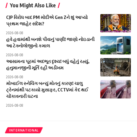
You Might Also Like
CJP વિરોધ બાદ PM મોદીએ Gen Zને શું આપ્યો
પ્રથમ જાહેર સંદેશ?
2026-08-08
હવે હવામાંથી બનશે પીવાનું પાણી! જાણો નોઇડાની
આ ટેક્નોલોજીનો કમાલ
2026-08-08
આસામના પૂરમાં અદભૂત દૃશ્ય! બધું વહેતું રહ્યું,
હનુમાનજીની મૂર્તિ રહી અડીખમ
2026-08-08
મોબાઈલ સ્નેચિંગ બન્યું મોતનું કારણ! ચાલુ
ટ્રેનમાંથી પટકાયો મુસાફર, CCTVમાં કેદ થઈ
ચોંકાવનારી ઘટના
2026-08-08
INTERNATIONAL