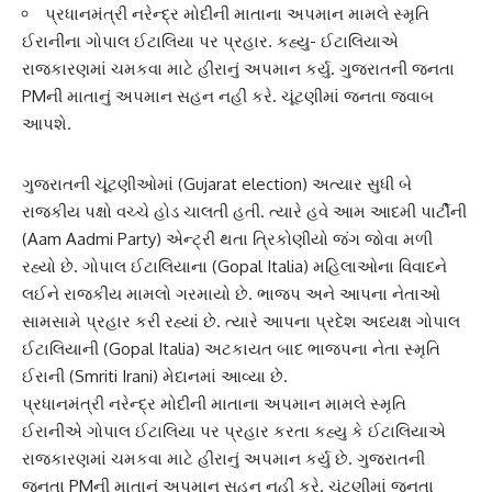
પ્રધાનમંત્રી નરેન્દ્ર મોદીની માતાના અપમાન મામલે સ્મૃતિ
ઈરાનીના ગોપાલ ઈટાલિયા પર પ્રહાર. કહ્યુ- ઈટાલિયાએ
રાજકારણમાં ચમકવા માટે હીરાનું અપમાન કર્યુ. ગુજરાતની જનતા
PMની માતાનું અપમાન સહન નહીં કરે. ચૂંટણીમાં જનતા જવાબ
આપશે.
ગુજરાતની ચૂંટણીઓમાં (Gujarat election) અત્યાર સુધી બે
રાજકીય પક્ષો વચ્ચે હોડ ચાલતી હતી. ત્યારે હવે
આમ આદમી પાર્ટી
ની
(Aam Aadmi Party) એન્ટ્રી થતા ત્રિકોણીયો જંગ જોવા મળી
રહ્યો છે. ગોપાલ ઈટાલિયાના (Gopal Italia) મહિલાઓના વિવાદને
લઈને રાજકીય મામલો ગરમાયો છે. ભાજપ અને આપના નેતાઓ
સામસામે પ્રહાર કરી રહ્યાં છે. ત્યારે આપના પ્રદેશ અધ્યક્ષ
ગોપાલ
ઈટાલિયા
ની (Gopal Italia) અટકાયત બાદ ભાજપના નેતા
સ્મૃતિ
ઈરાની
(Smriti Irani) મેદાનમાં આવ્યા છે.
પ્રધાનમંત્રી
નરેન્દ્ર મોદી
ની માતાના અપમાન મામલે
સ્મૃતિ
ઈરાની
એ ગોપાલ ઈટાલિયા પર પ્રહાર કરતા કહ્યુ કે ઈટાલિયાએ
રાજકારણમાં ચમકવા માટે હીરાનું અપમાન કર્યુ છે. ગુજરાતની
જનતા PMની માતાનું અપમાન સહન નહીં કરે. ચૂંટણીમાં જનતા