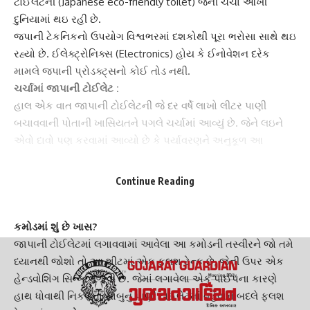
ટોઈલેટ
ની (Japanese eco-friendly toilet) જેની ચર્ચા આખી
દુનિયામાં થઇ રહી છે.
જપાની ટેકનિકનો ઉપયોગ વિશ્વભરમાં દશકોથી પૂરા ભરોસા સાથે થઇ
રહ્યો છે.
ઈલેક્ટ્રોનિક્સ
(Electronics) હોય કે ઈનોવેશન દરેક
મામલે જપાની પ્રોડક્ટ્સનો કોઈ તોડ નથી.
ચર્ચામાં
જાપાની ટોઈલેટ
:
હાલ એક વાત
જાપાની ટોઈલેટ
ની જે દર વર્ષે લાખો લીટર પાણી
બચાવવાની પોતાની ખાસિયતને પગલે ચર્ચામાં આવ્યું છે. જેને લઇને
એવો દાવો પણ કરવામાં આવ્યો છે કે પર્યાવરણને અનુકૂળ આ
ટોઈલેટ
ની ડિઝાઈનથી વોશરૂમમાં જગ્યાની બચત થાય છે.
કોમ્પેક્ટ
વોશરૂમ
નો ઉલ્લેખ કરતા એક ટ્વિટમાં દાવો કરવામાં આવ્યો છે કે
Continue Reading
જપાન આવા ટોઈલેટનો મોટાપાયે ઉપયોગ કરીને ઘણા વર્ષોથી લાખો
લીટર પાણી બચાવી રહ્યું છે.
કમોડમાં શું છે ખાસ?
જાપાની
ટોઈલેટમાં લગાવવામાં આવેલા આ કમોડની તસ્વીરને જો તમે
ધ્યાનથી જોશો તો આ શીટમાં એક ફ્લશ ટેન્ક છે, જેની ઉપર એક
હેન્ડવોશિંગ સિન્ક લગાવી છે. જેમાં લગાવેલા એક પાઈપના કારણે
હાથ ધોવાથી નિકળતા સાબુનુ પાણી
ટોઈલેટ
માં વહેવાને બદલે ફ્લશ