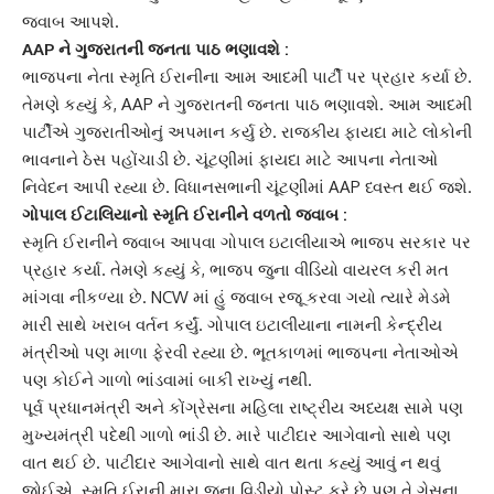
જવાબ આપશે.
AAP ને ગુજરાતની જનતા પાઠ ભણાવશે :
ભાજપના નેતા
સ્મૃતિ ઈરાની
ના આમ આદમી પાર્ટી પર પ્રહાર કર્યા છે.
તેમણે કહ્યું કે, AAP ને ગુજરાતની જનતા પાઠ ભણાવશે.
આમ આદમી
પાર્ટી
એ ગુજરાતીઓનું અપમાન કર્યુ છે. રાજકીય ફાયદા માટે લોકોની
ભાવનાને ઠેસ પહોંચાડી છે. ચૂંટણીમાં ફાયદા માટે આપના નેતાઓ
નિવેદન આપી રહ્યા છે. વિધાનસભાની ચૂંટણીમાં AAP ધ્વસ્ત થઈ જશે.
ગોપાલ ઈટાલિયાનો
સ્મૃતિ ઈરાની
ને વળતો જવાબ :
સ્મૃતિ ઈરાનીને જવાબ આપવા
ગોપાલ ઇટાલીયા
એ ભાજપ સરકાર પર
પ્રહાર કર્યા. તેમણે કહ્યું કે, ભાજપ જુના વીડિયો વાયરલ કરી મત
માંગવા નીકળ્યા છે. NCW માં હું જવાબ રજૂ કરવા ગયો ત્યારે મેડમે
મારી સાથે ખરાબ વર્તન કર્યું.
ગોપાલ ઇટાલીયા
ના નામની કેન્દ્રીય
મંત્રીઓ પણ માળા ફેરવી રહ્યા છે. ભૂતકાળમાં ભાજપના નેતાઓએ
પણ કોઈને ગાળો ભાંડવામાં બાકી રાખ્યું નથી.
પૂર્વ પ્રધાનમંત્રી અને કોંગ્રેસના
મહિલા રાષ્ટ્રીય અધ્યક્ષ
સામે પણ
મુખ્યમંત્રી પદેથી ગાળો ભાંડી છે. મારે પાટીદાર આગેવાનો સાથે પણ
વાત થઈ છે. પાટીદાર આગેવાનો સાથે વાત થતા કહ્યું આવું ન થવું
જોઈએ.
સ્મૃતિ ઈરાની
મારા જુના વિડીયો પોસ્ટ કરે છે પણ તે ગેસના