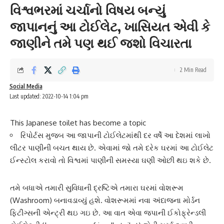
વિશ્વભરમાં ચર્ચાનો વિષય બન્યું
જાપાનનું આ ટોઈલેટ, ખાસિયત એવી કે
જાણીને તમે પણ થઈ જશો વિચારતા
2 Min Read
Social Media
Last updated: 2022-10-14 1:04 pm
This Japanese toilet has become a topic
રિપોર્ટસ મુજબ આ જાપાની ટોઈલેટમાંથી દર વર્ષે આ દેશમાં લાખો
લીટર પાણીની બચત થાય છે. એવામાં જો તમે દરેક ઘરમાં આ ટોઈલેટ
ઈન્સ્ટોલ કરાવો તો વિશ્વમાં પાણીની સમસ્યા ઘણી ઓછી થઇ શકે છે.
તમે બધાએ તમારી સુવિધાની દ્રષ્ટિએ તમારા ઘરમાં
વોશરૂમ
(Washroom) બનાવડાવ્યું હશે. વોશરૂમમાં નવા અંદાજના મોર્ડન
ફિટીંગ્સની એન્ટ્રી થઇ ગઇ છે. આ વાત એવા
જપાની ઈકોફ્રેન્ડલી