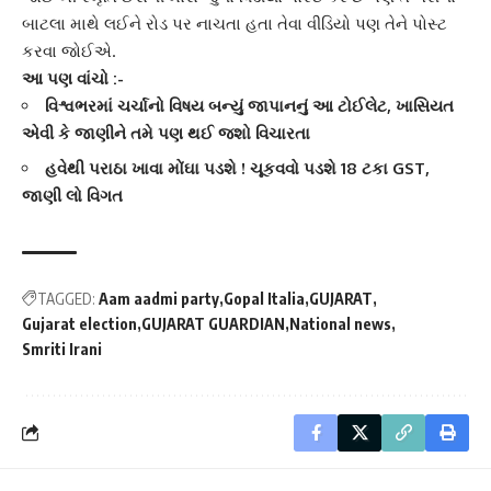
બાટલા માથે લઈને રોડ પર નાચતા હતા તેવા વીડિયો પણ તેને પોસ્ટ
કરવા જોઈએ.
આ પણ વાંચો :-
વિશ્વભરમાં ચર્ચાનો વિષય બન્યું જાપાનનું આ ટોઈલેટ, ખાસિયત
એવી કે જાણીને તમે પણ થઈ જશો વિચારતા
હવેથી પરાઠા ખાવા મોંઘા પડશે ! ચૂકવવો પડશે 18 ટકા GST,
જાણી લો વિગત
TAGGED:
Aam aadmi party
Gopal Italia
GUJARAT
Gujarat election
GUJARAT GUARDIAN
National news
Smriti Irani