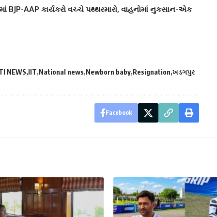
રતમાં BJP-AAP કાર્યકરો વચ્ચે પથ્થરમારો, વાહનોમાં નુકસાન-એક
TI NEWS
IIT
National news
Newborn baby
Resignation
ખડગપુર
Facebook