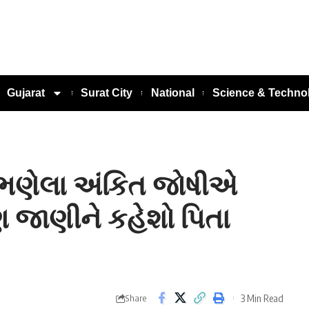
Gujarat
Surat City
National
Science & Techno
ં ભણેલા અંકિત જોષીએ
 જાણીને કહેશો પિતા
3 Min Read
Share