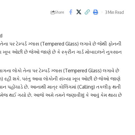
3 Min Read
Share
rd
ના પર ટેમ્પર્ડ ગ્લાસ (Tempered Glass) લગાવે છે જેથી ફોનની
્યા ખૂબ ઓછી છે જેઓ જાણે છે કે સ્ક્રીન ગાર્ડ મોબાઇલને નુકસાન
ાગના લોકો તેના પર
ટેમ્પર્ડ ગ્લાસ
(Tempered Glass) લગાવે છે
n) રહી શકે. પરંતુ આવા લોકોની સંખ્યા ખૂબ ઓછી છે જેઓ જાણે
કસાન પહોંચાડે છે. આનાથી માત્ર કોલિંગમાં (Calling) તકલીફ થતી
ેમેજ
થઈ ગયો છે. આજે અમે તમને જણાવીશું કે આવું કેમ થાય છે
ી રહ્યું છે. જે અંતર્ગત
એમ્બિયન્ટ લાઇટ
Ambient Ligh સેન્સર
તુ જ્યારે આપણે આપણા ફોન પર સ્ક્રીનગાર્ડ મુકીએ છીએ ત્યારે