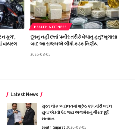
HEALTH & FITNESS
્ટન કૂલ’,
દૂધનું નહીં છતાં પનીર તરીકે વેચાતું હતું?ખુલાસા
ાં વાયરલ
બાદ આ રાજ્યએ લીધો કડક નિર્ણય
2026-08-05
Latest News
સુરત લોક અદાલતમાં શ્રેષ્ઠ કામગીરી બદલ
યુવા એડવોકેટ જય અજમેરાનું ગૌરવપૂર્ણ
સન્માન
South Gujarat
2026-08-05