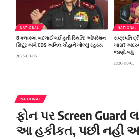
NATIONAL
NATIONAL
8 કલાકમાં બદલાઈ ગઈ હતી સ્થિતિ! ઓપરેશન
રાષ્ટ્રપતિ દ્ર
સિંદૂર અંગે CDS અનિલ ચૌહાને ખોલ્યું રહસ્ય
ખાસ? અંદરની
જાણો બધું
2026-08-05
2026-08-05
NATIONAL
ફોન પર Screen Guard લ
આ હકીકત, પછી નહી આ