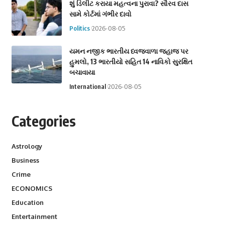
શું ડિલીટ કરાયા મહત્વના પુરાવા? સૌરવ દાસ
સામે કોર્ટમાં ગંભીર દાવો
Politics
2026-08-05
યમન નજીક ભારતીય ધ્વજવાળા જહાજ પર
હુમલો, 13 ભારતીયો સહિત 14 નાવિકો સુરક્ષિત
બચાવાયા
International
2026-08-05
Categories
Astrology
Business
Crime
ECONOMICS
Education
Entertainment