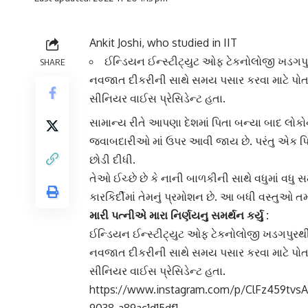
Ankit Joshi, who studied in IIT
ઈન્ડિયન ઈન્સ્ટીટ્યુટ ઓફ ટેકનોલોજી ખડગપુ
SHARE
નવજાત દીકરીની સાથે સમય પસાર કરવા માટે પોતા
સીનિયર વાઈસ પ્રેસિડેન્ટ હતા.
સામાન્ય રીતે આપણા દેશમાં
પિતા
બન્યા બાદ લોકો
જવાબદારીઓ માં ઉપર આવી જાય છે. પરંતુ એક પ
છોડી દીધી.
તેઓ ઈચ્છે છે કે નાની બાળકીની સાથે વધુમાં વધુ
કારકિર્દીમાં તેમનું
પ્રમોશન
છે. આ બધી વસ્તુઓ તમન
મારી પત્નીએ મારા નિર્ણયનુ સમર્થન કર્યુ :
ઈન્ડિયન ઈન્સ્ટીટ્યુટ ઓફ ટેકનોલોજી
ખડગપુર
થ
નવજાત દીકરીની સાથે સમય પસાર કરવા માટે પોતા
સીનિયર વાઈસ પ્રેસિડેન્ટ
હતા.
https://www.instagram.com/p/ClFz459tvs