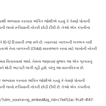
રથી અભ્યાસ કરનારા અંકિત જોશીએ કહ્યું કે તેમણે પોતાની
ની લાખો રૂપિયાની નોકરી છોડી દીધી છે. તેઓ એક કંપનીના
ને 10-12 દિવસની રજા મળે છે. ત્યારબાદ બાળકની લગભગ બધી
િતાએ તેના
બાળક
ની (Child) સારસંભાળ કરવા માટે લાખોની નોકરી
 સમય વિતાવવામાં આવે. તેમના જણાવ્યાં મુજબ આ એક પ્રકારનુ
ે થોડી અટપટી લાગી રહી હશે. પરંતુ આ વાસ્તવિકતા છે.
ી અભ્યાસ કરનારા અંકિત જોશીએ કહ્યું કે તેમણે પોતાની
ની લાખો રૂપિયાની નોકરી છોડી દીધી છે. તેઓ એક કંપનીના
A/?utm_source=ig_embed&ig_rid=c7e652ac-9ca9-4147-