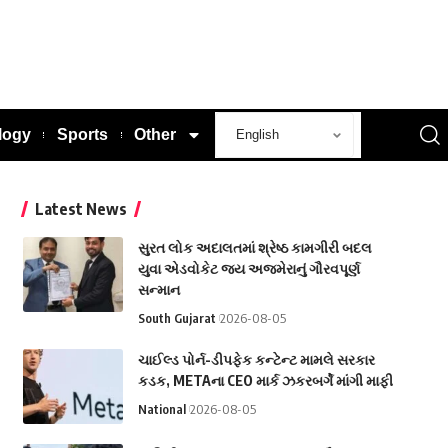
logy
Sports
Other
Latest News
સુરત લોક અદાલતમાં શ્રેષ્ઠ કામગીરી બદલ
યુવા એડવોકેટ જય અજમેરાનું ગૌરવપૂર્ણ
સન્માન
South Gujarat
2026-08-05
ચાઈલ્ડ પોર્ન-ડીપફેક કન્ટેન્ટ મામલે સરકાર
કડક, METAના CEO માર્ક ઝકરબર્ગે માંગી માફી
National
2026-08-05