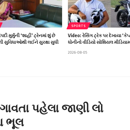
SPORTS
ૌપદી મુર્મુની ‘શાહી’ ટ્રેનમાં શું છે
Video: રેસિંગ ટ્રેક પર દેખાયા ‘કેપ
 સુવિધાઓથી લઈને સુરક્ષા સુધી
ધોનીનો વીડિયો સોશિયલ મીડિયામ
2026-08-05
ગાવતા પહેલા જાણી લો
 ભૂલ