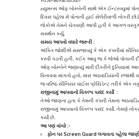
9038-a89ac1d15df1
હ્યુમન્સ ઓફ બોમ્બેની સાથે એક ઈન્ટરવ્યુમાં પોત
દિવસ પહેલા મેં પોતાની
હાઈ સેલેરીવાળી
નોકરી છો
લોકોએ તેમને ચેતવણી આપી હતી કે આગળ વસ્તુઓ થોડ
સમર્થન કર્યુ.
સમય આપવો વધારે જરૂરી :
અંકિત જોશીએે સમજાવ્યું કે એક કંપનીમાં સીન
કરવી પડતી હતી. કઈક આવુ જ કે જેઓ પોતાની દીક
ઓફ બોમ્બે
ને જણાવ્યું મારી દીકરીને દુનિયામાં 
વિતાવવા માંગતો હતો. મારા અઠવાડિયાની રજાથી વધુ
જ વરિષ્ઠ સીનિયર
વાઈસ પ્રેસિડેન્ટ
તરીકે એક નવુ 
રાજીનામું
આપવાનો વિકલ્પ પસંદ કર્યો :
તેઓ જાણતા હતા કે તેમની કંપની તેમના
અઠવાડિ
રાજીનામું આપવાનો વિકલ્પ પસંદ કર્યો. તેમણે
નોકર
કર્યો છે.
આ પણ વાંચો :-
ફોન પર Screen Guard લગાવતા પહેલા જાણ