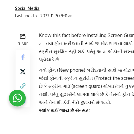
Social Media
Last updated: 2022-11-20 9:31 am
Know this fact before installing Screen Gua
નવો ફોન ખરીદતાની સાથે જ મોટાભાગના લોકો તે
SHARE
સ્ક્રીન સુરક્ષિત રહી શકે. પરંતુ આવા લોકોની સંખ
પહોંચાડે છે.
નવો ફોન
(New phone) ખરીદતાની સાથે જ મોટાભ
જેથી
ફોનની સ્ક્રીન સુરક્ષિત
(Protect the scree
છે કે સ્ક્રીન ગાર્ડ (screen guard) મોબાઈલને નુ
નથી. પરંતુ યુઝર્સને લાગવા લાગે છે કે તેમનો
ફોન ડ
અને તેનાથી કેવી રીતે છુટકારો મેળવવો.
બ્લોક થઈ જાય છે સેન્સર :
નવા સ્માર્ટફોનમાં આધુનિક ટચ ડિસ્પ્લે આપવામાં આવ
અને પ્રોક્સિમિટી Proximity સેન્સર હોય છે. પરં