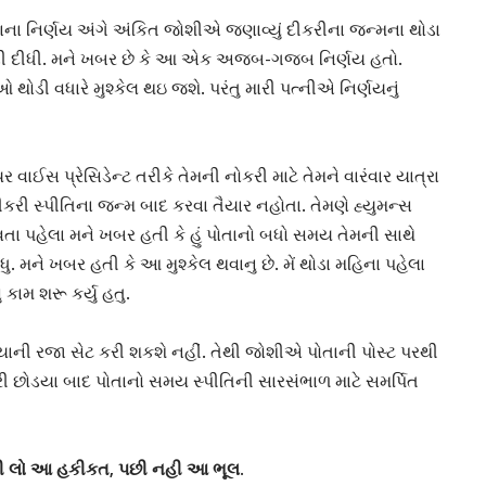
ાના નિર્ણય અંગે
અંકિત જોશી
એ જણાવ્યું દીકરીના જન્મના થોડા
ડી દીધી. મને ખબર છે કે આ એક અજબ-ગજબ નિર્ણય હતો.
ી વધારે મુશ્કેલ થઇ જશે. પરંતુ મારી પત્નીએ નિર્ણયનું
િયર
વાઈસ પ્રેસિડેન્ટ
તરીકે તેમની નોકરી માટે તેમને વારંવાર યાત્રા
રી સ્પીતિના જન્મ બાદ કરવા તૈયાર નહોતા. તેમણે
હ્યુમન્સ
આવતા પહેલા મને ખબર હતી કે હું પોતાનો બધો સમય તેમની સાથે
. મને ખબર હતી કે આ મુશ્કેલ થવાનુ છે. મેં થોડા મહિના પહેલા
કામ શરૂ કર્યુ હતુ.
યાની
રજા સેટ કરી શકશે નહીં. તેથી જોશીએ પોતાની પોસ્ટ પરથી
ી છોડયા
બાદ પોતાનો સમય સ્પીતિની સારસંભાળ માટે સમર્પિત
ી લો આ હકીકત, પછી નહી આ ભૂલ
.