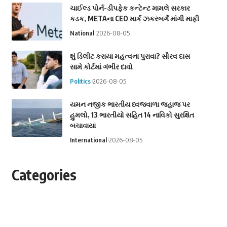
ચાઈલ્ડ પોર્ન-ડીપફેક કન્ટેન્ટ મામલે સરકાર
કડક, METAના CEO માર્ક ઝકરબર્ગે માંગી માફી
National
2026-08-05
શું ડિલીટ કરાયા મહત્વના પુરાવા? સૌરવ દાસ
સામે કોર્ટમાં ગંભીર દાવો
Politics
2026-08-05
યમન નજીક ભારતીય ધ્વજવાળા જહાજ પર
હુમલો, 13 ભારતીયો સહિત 14 નાવિકો સુરક્ષિત
બચાવાયા
International
2026-08-05
Categories
Astrology
Business