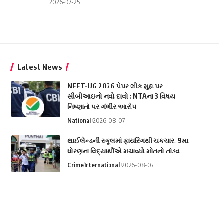
2026-07-25
Latest News
NEET-UG 2026 પેપર લીક મુદ્દા પર
સીબીઆઇનો નવો દાવો : NTAના 3 વિષય
નિષ્ણાતો પર ગંભીર આરોપ
National
2026-08-07
થાઈલેન્ડની સ્કૂલમાં ફાયરિંગથી ચકચાર, 9મા
ધોરણના વિદ્યાર્થીએ મચાવ્યો મોતનો તાંડવ
Crime
International
2026-08-07
Video: JPSC-JSSC વિરોધ પ્રદર્શન દરમિયાન
લેફ્ટ નેતા નેહા બોરા પર વિદ્યાર્થીઓએ શાહી
ફેંકી