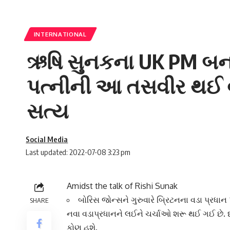
INTERNATIONAL
ઋષિ સુનકના UK PM બનવા
પત્નીની આ તસવીર થઈ વાય
સત્ય
Social Media
Last updated: 2022-07-08 3:23 pm
Amidst the talk of Rishi Sunak
બોરિસ જોન્સને ગુરુવારે બ્રિટનના વડા પ્રધાન પદ
SHARE
નવા વડાપ્રધાનને લઈને ચર્ચાઓ શરૂ થઈ ગઈ છે. દર
કોણ હશે.