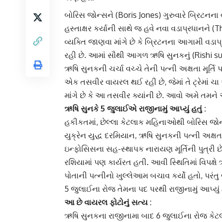
બોરિસ જોન્સ
ને (Boris Jones) ગુરુવારે બ્રિટનના 
હસ્તાક્ષર કર્યાની સાથે જ હવે
નવા વડાપ્રધાન
ને (
વ્યક્તિ જાણવા માંગે છે કે બ્રિટનના આગામી વડા
રહી છે. આમાં સૌથી આગળ
ઋષિ સુનક
નું (Rishi 
ઋષિ સુનકની ચર્ચા વચ્ચે તેની પત્ની
અક્ષતા મૂર્તિ
પ
એક તસવીર વાયરલ થઈ રહી છે, જેમાં તે ટ્રેમાં ચ
માંગે છે કે આ તસવીર ક્યાંની છે. આવો અમે તમ
ઋષિ સુનકે 5 જુલાઈએ
રાજીનામું
આપ્યું હતું :
હકીકતમાં, છેલ્લા કેટલાક મહિનાઓથી બોરિસ જો
યુક્રેન યુદ્ધ દરમિયાન, ઋષિ સુનકની પત્ની અક્ષતા મૂર
ઇન્ફોસિસના સહ-સ્થાપક
નારાયણ મૂર્તિ
ની પુત્રી 
રશિયામાં પણ કાર્યરત હતી. આવી સ્થિતિમાં વિપક્ષે
પોતાની પત્નીનો ખુલ્લેઆમ બચાવ કર્યો હતો, પરંતુ
5 જુલાઈના રોજ તેમના પદ પરથી રાજીનામું આપ્યું હ
આ છે વાયરલ ફોટોનું સત્ય :
ઋષિ સુનકના રાજીનામા બાદ 6 જુલાઈના રોજ કેટલા