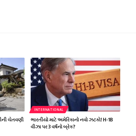
INTERNATIONAL
મીની ચેતવણી
ભારતીયો માટે અમેરિકાનો નવો ઝટકો! H-1B
વીઝા પર 3 વર્ષનો બ્રેક?