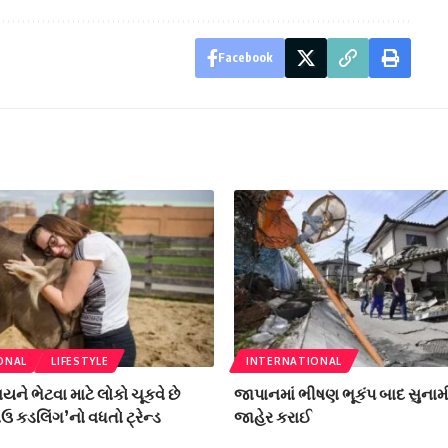
Facebook
ONAL
LIFESTYLE
INTERNATIONAL
ગાયને ભેટવા માટે લોકો ચૂકવે છે
જાપાનમાં ભીષણ ભૂકંપ બાદ સુના
ાઉ કડલિંગ’નો વધતો ટ્રેન્ડ
જાહેર કરાઈ