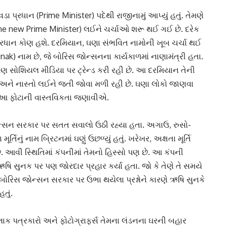
વડા પ્રધાન (Prime Minister) પદેથી રાજીનામું આપ્યું હતું. તેમણે
The new Prime Minister) લઈને ચર્ચાઓ શરૂ થઈ ગઈ છે. દરેક
પ્રધાન કોણ હશે. દરમિયાન, ઘણા સંભવિત નામોની ખૂબ ચર્ચા થઈ
sunak) નામ છે, જે બોરિસ જોન્સનના કાર્યકાળમાં નાણામંત્રી હતા.
ણ સોશિયલ મીડિયા પર ટ્રેન્ડ કરી રહી છે. આ દરમિયાન તેની
ા અને નાસ્તો લઈને જતી જોવા મળી રહી છે. ઘણા લોકો જાણવા
ને આ ફોટાની વાસ્તવિકતા જણાવીએ.
ન્સન સરકાર પર સતત સવાલો ઉઠી રહ્યા હતા. અગાઉ, રુસો-
્તિનું નામ બ્રિટનમાં ઘણું ઉછળ્યું હતું. ખરેખર, અક્ષતા મૂર્તિ
છે. આવી સ્થિતિમાં કંપનીમાં તેમનો હિસ્સો પણ છે. આ કંપની
 ઋષિ સુનક પર પણ જોરદાર પ્રહાર કર્યા હતા. જો કે તેણે તે સમયે
 બોરિસ જોન્સન સરકાર પર ઉભા થયેલા પ્રશ્નોને કારણે ઋષિ સુનકે
તું.
ક પત્રકારો અને ફોટોગ્રાફર્સ તેમના લંડનના ઘરની બહાર