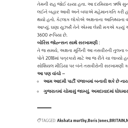
તેમની રાહ જોઈ રહ્યા હતા. આ દરમિયાન ઋષિ સુ
લઈને બહાર આવી અને બધાએ મહેમાનગતિ કરી હત
થયો હતો. કેટલાક લોકોએ અક્ષતાના આતિથ્યના વખ
આપ્યું. ઘણા યુઝર્સે તેને એમ્મા લેસી મગએ કહ્યુ
3600 રૂપિયા છે.
બોરિસ જોહ્ન્સન સાથે સરખામણી :
તે જ સમયે, અક્ષતા મૂર્તિની આ તસવીરની તુલના 
પોતે 2018માં પત્રકારો માટે આ જ રીતે ચા લાવ્યો 
સોશિયલ મીડિયા
પર બંને તસવીરોની સરખામણી કરી
આ પણ વાંચો –
આમ આદમી પાર્ટી પંજાબમાં બનાવી શકે છે નાયબ
ગુજરાતમાં ચોમાસું જામ્યું, અમદાવાદમાં ધોધમ
TAGGED:
Akshata murthy
Boris Jones
BRITAIN
M