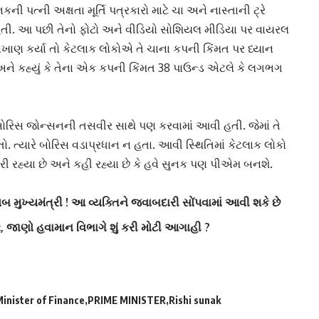
નકની પત્ની
અક્ષતા મૂર્તિ
પત્રકારો માટે ચા અને નાસ્તાની ટ્રે
ી. આ પછી તેનો ફોટો અને વીડિયો સોશિયલ મીડિયા પર વાયરલ
ાણ કર્યા તો કેટલાક લોકોએ તે ચાના કપની કિંમત પર ધ્યાન
ં અને કહ્યું કે તેના એક કપની કિંમત 38 પાઉન્ડ એટલે કે લગભગ
બોરિસ જોન્સનની તસવીર સાથે પણ કરવામાં આવી હતી. જેમાં તે
હતો. ત્યારે બોરિસ વડાપ્રધાન ન હતા. આવી સ્થિતિમાં કેટલાક લોકો
 રહ્યા છે અને કહી રહ્યા છે કે હવે સુનક પણ પીએમ બનશે.
 મુખ્યમંત્રી ! આ વ્યક્તિને જવાબદારી સોંપવામાં આવી શકે છે
ાર, જાણો હવામાન વિભાગે શું કરી મોટી આગાહી ?
inister of Finance
PRIME MINISTER
Rishi sunak