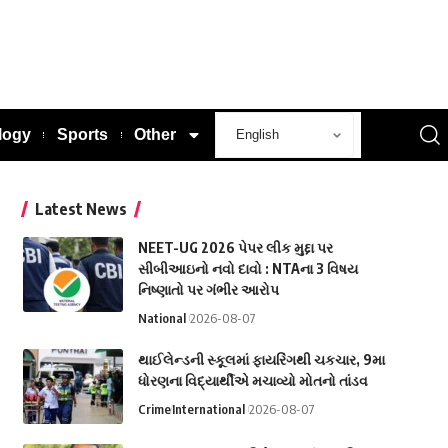
logy
Sports
Other
Latest News
NEET-UG 2026 પેપર લીક મુદ્દા પર
સીબીઆઇનો નવો દાવો : NTAના 3 વિષય
નિષ્ણાતો પર ગંભીર આરોપ
National
2026-08-07
થાઈલેન્ડની સ્કૂલમાં ફાયરિંગથી ચકચાર, 9મા
ધોરણના વિદ્યાર્થીએ મચાવ્યો મોતનો તાંડવ
Crime
International
2026-08-07