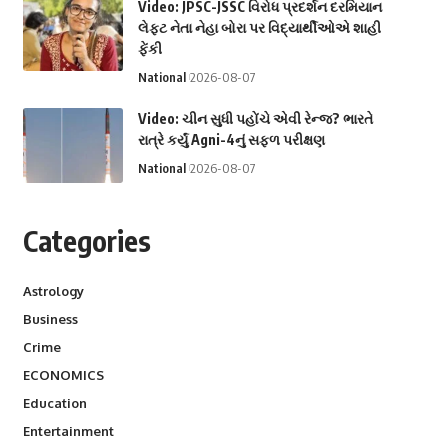
Video: JPSC-JSSC વિરોધ પ્રદર્શન દરમિયાન
લેફ્ટ નેતા નેહા બોરા પર વિદ્યાર્થીઓએ શાહી
ફેંકી
National
2026-08-07
Video: ચીન સુધી પહોંચે એવી રેન્જ? ભારતે
રાત્રે કર્યું Agni-4નું સફળ પરીક્ષણ
National
2026-08-07
Categories
Astrology
Business
Crime
ECONOMICS
Education
Entertainment