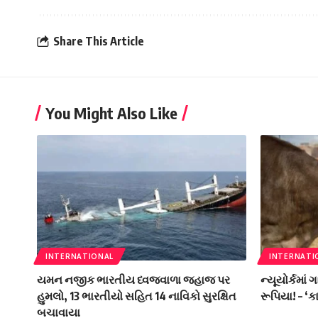
Share This Article
You Might Also Like
INTERNATIONAL
INTERNATI
યમન નજીક ભારતીય ધ્વજવાળા જહાજ પર
ન્યૂયોર્કમાં 
હુમલો, 13 ભારતીયો સહિત 14 નાવિકો સુરક્ષિત
રૂપિયા! – ‘ક
બચાવાયા