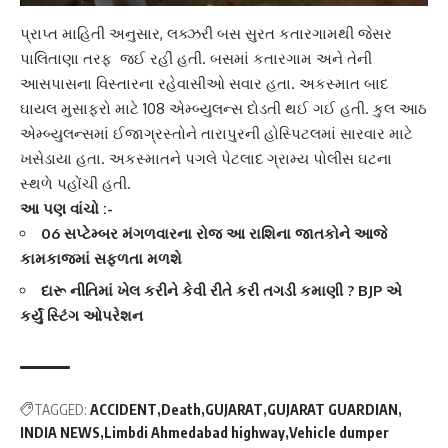
પ્રાપ્ત માહિતી અનુસાર,
લક્ઝરી બસ
સુરત કતારગામથી જેસર
પાલિતાણા તરફ જઈ રહી હતી. બસમાં કતારગામ અને તેની
આસપાસના વિસ્તારના રહેવાસીઓ સવાર હતા. અકસ્માત બાદ
ઘાયલ મુસાફરો માટે 108 એમ્બ્યુલન્સ દોડતી થઈ ગઈ હતી. કુલ આઠ
એમ્બ્યુલન્સમાં ઈજાગ્રસ્તોને
તારાપુર
ની હોસ્પિટલમાં સારવાર માટે
ખસેડાયા હતા. અકસ્માતને પગલે પેટલાદ ગ્રામ્ય પોલીસ ઘટના
સ્થળે પહોંચી હતી.
આ પણ વાંચો :-
06 સપ્ટેમ્બર મંગળવારના રોજ આ રાશિના જાતકોને આજે
કામકાજમાં સફળતા મળશે
દારૂ નીતિમાં ખેલ કરીને કેવી રીતે કરી તગડી કમાણી ? BJP એ
કર્યું સ્ટિંગ ઓપરેશન
TAGGED:
ACCIDENT
Death
GUJARAT
GUJARAT GUARDIAN
INDIA NEWS
Limbdi Ahmedabad highway
Vehicle dumper