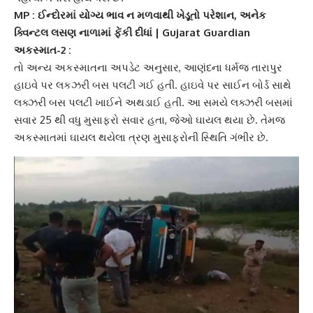
MP : ઈન્દોરમાં યોગ્ય ભાવ ન મળવાથી ખેડૂતો પરેશાન, અનેક
ક્વિન્ટલ લસણ નાળામાં ફેંકી દીધાં | Gujarat Guardian
અકસ્માત-2 :
તો અન્ય અકસ્માતના અપડેટ અનુસાર,
આણંદ
ના ધર્મજ તારાપુર
હાઇવે પર લકઝરી બસ પલટી ગઈ હતી. હાઇવે પર સાઈન બોર્ડ સાથે
લક્ઝરી બસ પલટી
ખાઈને અથડાઈ હતી. આ સમયે લક્ઝરી બસમાં
સવાર 25 થી વધુ મુસાફરો સવાર હતા, જેઓ ઘાયલ થયા છે. તેમજ
અકસ્માતમાં ઘાયલ થયેલા ત્રણ મુસાફરોની સ્થિતિ ગંભીર છે.