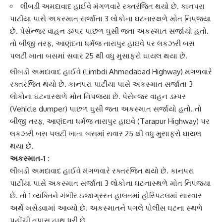
લીંબડી અમદાવાદ હાઈવે મંગળવારે રક્તરંજિત થયો છે. કાનપરા
પાટીયા પાસે અકસ્માત સર્જાતા 3 લોકોના ઘટનાસ્થળે મોત નિપજ્યા
છે. પેસેન્જર વાહન ડમ્પર પાછળ ઘુસી જતા અકસ્માત સર્જાયો હતો.
તો બીજી તરફ, આણંદના ધર્મજ તારાપુર હાઇવે પર લકઝરી બસ
પલટી ખાતા બસમાં સવાર 25 થી વધુ મુસાફરો ઘાયલ થયા છે.
લીંબડી અમદાવાદ
હાઈવે (Limbdi Ahmedabad Highway) મંગળવારે
રક્તરંજિત
થયો છે.
કાનપરા
પાટીયા પાસે અકસ્માત સર્જાતા 3
લોકોના ઘટનાસ્થળે મોત નિપજ્યા છે. પેસેન્જર વાહન ડમ્પર
(Vehicle dumper) પાછળ ઘુસી જતા અકસ્માત સર્જાયો હતો. તો
બીજી તરફ,
આણંદ
ના ધર્મજ તારાપુર હાઇવે (Tarapur Highway) પર
લકઝરી બસ પલટી ખાતા બસમાં સવાર 25 થી વધુ મુસાફરો ઘાયલ
થયા છે.
અકસ્માત-1 :
લીંબડી અમદાવાદ
હાઈવે મંગળવારે રક્તરંજિત થયો છે. કાનપરા
પાટીયા પાસે અકસ્માત સર્જાતા 3 લોકોના ઘટનાસ્થળે મોત નિપજ્યા
છે. તો 1 વ્યક્તિને ગંભીર ઇજાગ્રસ્ત હાલતમાં હોસ્પિટલમાં સારવાર
અર્થે ખસેડવામાં આવ્યો છે. અકસ્માતને પગલે
પોલીસ ઘટના સ્થળે
પહોંચી તપાસ હાથ ધરી છે.