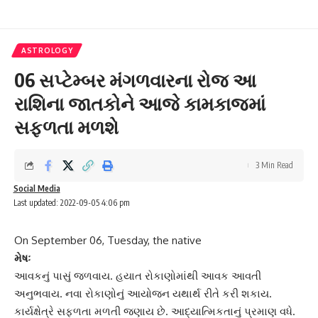
ASTROLOGY
06 સપ્ટેમ્બર મંગળવારના રોજ આ
રાશિના જાતકોને આજે કામકાજમાં
સફળતા મળશે
3 Min Read
Social Media
Last updated: 2022-09-05 4:06 pm
On September 06, Tuesday, the native
મેષઃ
આવકનું પાસું જળવાય. હયાત રોકાણોમાંથી આવક આવતી
અનુભવાય. નવા રોકાણોનું આયોજન યથાર્થ રીતે કરી શકાય.
કાર્યક્ષેત્રે સફળતા મળતી જણાય છે. આદ્યાત્મિકતાનું પ્રમાણ વધે.