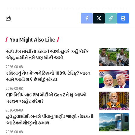
You Might Also Like
સાપે ડંખ માર્યો તો ડરવાને બદલે યુવકે કર્યું કંઈક
એવું, વાંચીને તમે પણ ચોંકી જશો
2026-08-08
રશિયાનું તેલ કે અમેરિકાનો 100% ટેરિફ? ભારત
સામે આવી શકે છે મોટું સંકટ!
2026-08-08
CJP વિરોધ બાદ PM મોદીએ Gen Zને શું આપ્યો
પ્રથમ જાહેર સંદેશ?
2026-08-08
હવે હવામાંથી બનશે પીવાનું પાણી! જાણો નોઇડાની
આ ટેક્નોલોજીનો કમાલ
2026-08-08