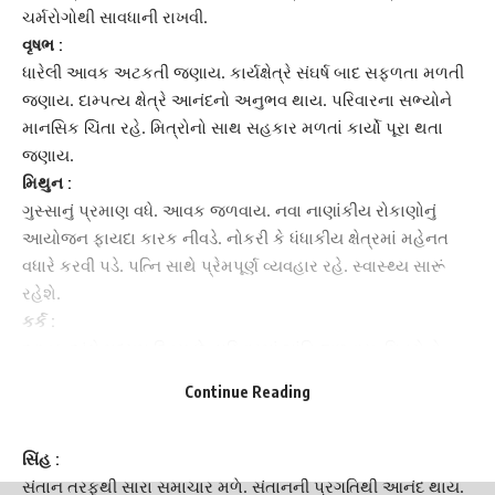
ચર્મરોગોથી સાવધાની રાખવી.
વૃષભ :
ધારેલી આવક અટકતી જણાય. કાર્યક્ષેત્રે સંઘર્ષ બાદ સફળતા મળતી
જણાય. દામ્પત્ય ક્ષેત્રે આનંદનો અનુભવ થાય. પરિવારના સભ્યોને
માનસિક ચિંતા રહે. મિત્રોનો સાથ સહકાર મળતાં કાર્યો પૂરા થતા
જણાય.
મિથુન :
ગુસ્સાનું પ્રમાણ વધે. આવક જળવાય. નવા નાણાંકીય રોકાણોનું
આયોજન ફાયદા કારક નીવડે. નોકરી કે ધંધાકીય ક્ષેત્રમાં મહેનત
વધારે કરવી પડે. પત્નિ સાથે પ્રેમપૂર્ણ વ્યવહાર રહે. સ્વાસ્થ્ય સારૂં
રહેશે.
કર્ક :
આવક અંગે મધ્યમ દિવસ છે. પરિવારમાં શાંતિ જળવાય. મિત્રોનો
સાથ સહકાર મળતો જણાય. મિત્ર વર્તુળમાં વધારો થાય. અધૂરા
Continue Reading
રહેલા કાર્યો પૂર્ણ થતા જણાય. તાવ, શરદી, ખાંસીથી સાચવવું. ભાગ્યનો
સાથ મળતો જણાય છે.
સિંહ :
સંતાન તરફથી સારા સમાચાર મળે. સંતાનની પ્રગતિથી આનંદ થાય.