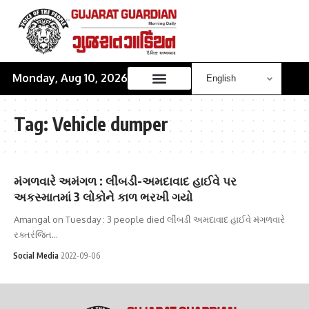
Monday, Aug 10, 2026
Tag:
Vehicle dumper
મંગળવારે અમંગળ : લીંબડી-અમદાવાદ હાઈવે પર
અકસ્માતમાં 3 લોકોને કાળ ભરખી ગયો
Amangal on Tuesday : 3 people died લીંબડી અમદાવાદ હાઈવે મંગળવારે
રક્તરંજિત…
Social Media
2022-09-06