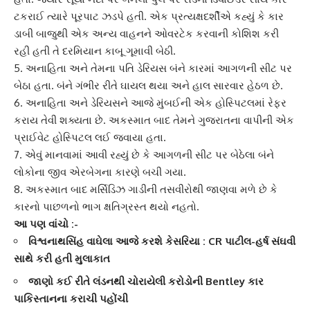
ટકરાઈ ત્યારે પૂરપાટ ઝડપે હતી. એક પ્રત્યક્ષદર્શીએ કહ્યું કે કાર
ડાબી બાજુથી એક અન્ય વાહનને ઓવરટેક કરવાની કોશિશ કરી
રહી હતી તે દરમિયાન કાબૂ ગૂમાવી બેઠી.
5. અનાહિતા અને તેમના પતિ ડેરિયસ બંને કારમાં આગળની સીટ પર
બેઠા હતા. બંને ગંભીર રીતે ઘાયલ થયા અને હાલ સારવાર હેઠળ છે.
6.
અનાહિતા અને ડેરિયસ
ને આજે મુંબઈની એક હોસ્પિટલમાં રેફર
કરાય તેવી શક્યતા છે. અકસ્માત બાદ તેમને ગુજરાતના વાપીની એક
પ્રાઈવેટ હોસ્પિટલ લઈ જવાયા હતા.
7. એવું માનવામાં આવી રહ્યું છે કે આગળની સીટ પર બેઠેલા બંને
લોકોના જીવ એરબેગના કારણે બચી ગયા.
8. અકસ્માત બાદ મર્સિડિઝ ગાડીની તસવીરોથી જાણવા મળે છે કે
કારનો પાછળનો ભાગ ક્ષતિગ્રસ્ત થયો નહતો.
આ પણ વાંચો :-
વિશ્વનાથસિંહ વાઘેલા આજે કરશે કેસરિયા : CR પાટીલ-હર્ષ સંઘવી
સાથે કરી હતી મુલાકાત
જાણો કઈ રીતે લંડનથી ચોરાયેલી કરોડોની Bentley કાર
પાકિસ્તાનના કરાચી પહોંચી