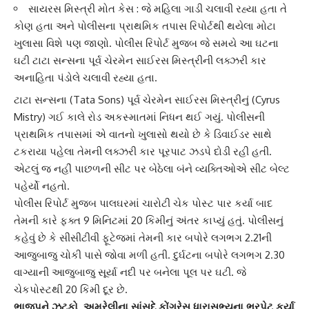
સાયરસ મિસ્ત્રી મોત કેસ : જે મહિલા ગાડી ચલાવી રહ્યા હતા તે
કોણ હતા અને પોલીસના પ્રાથમિક તપાસ રિપોર્ટથી થયેલા મોટા
ખુલાસા વિશે પણ જાણો. પોલીસ રિપોર્ટ મુજબ જે સમયે આ ઘટના
ઘટી ટાટા સન્સના પૂર્વ ચેરમેન સાઈરસ મિસ્ત્રીની લક્ઝરી કાર
અનાહિતા પંડોલે ચલાવી રહ્યા હતા.
ટાટા સન્સ
ના (Tata Sons) પૂર્વ ચેરમેન
સાઈરસ મિસ્ત્રી
નું (Cyrus
Mistry) ગઈ કાલે રોડ અકસ્માતમાં નિધન થઈ ગયું. પોલીસની
પ્રાથમિક તપાસ
માં એ વાતનો ખુલાસો થયો છે કે ડિવાઈડર સાથે
ટકરાયા પહેલા તેમની લક્ઝરી કાર પૂરપાટ ઝડપે દોડી રહી હતી.
એટલું જ નહીં પાછળની સીટ પર બેઠેલા બંને વ્યક્તિઓએ સીટ બેલ્ટ
પહેર્યો નહતો.
પોલીસ રિપોર્ટ મુજબ
પાલઘર
માં ચારોટી ચેક પોસ્ટ પાર કર્યા બાદ
તેમની કારે ફક્ત 9 મિનિટમાં 20 કિમીનું અંતર કાપ્યું હતું. પોલીસનું
કહેવું છે કે
સીસીટીવી ફૂટેજ
માં તેમની કાર બપોરે લગભગ 2.21ની
આજુબાજુ ચોકી પાસે જોવા મળી હતી. દુર્ઘટના બપોરે લગભગ 2.30
વાગ્યાની આજુબાજુ સૂર્યા નદી પર બનેલા પૂલ પર ઘટી. જે
ચેકપોસ્ટથી 20 કિમી દૂર છે.
ભાજપને ઝટકો, અમરેલીના સાંસદે કોંગ્રેસ ધારાસભ્યના ભરપેટ કર્યા