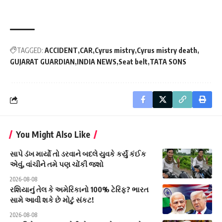
TAGGED:
ACCIDENT
CAR
Cyrus mistry
Cyrus mistry death
GUJARAT GUARDIAN
INDIA NEWS
Seat belt
TATA SONS
You Might Also Like
સાપે ડંખ માર્યો તો ડરવાને બદલે યુવકે કર્યું કંઈક
એવું, વાંચીને તમે પણ ચોંકી જશો
2026-08-08
રશિયાનું તેલ કે અમેરિકાનો 100% ટેરિફ? ભારત
સામે આવી શકે છે મોટું સંકટ!
2026-08-08