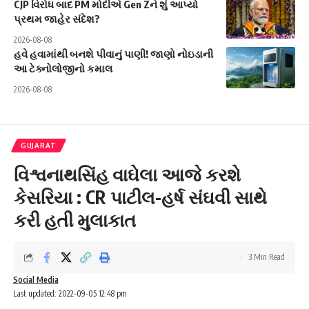
CJP વિરોધ બાદ PM મોદીએ Gen Zને શું આપ્યો
પ્રથમ જાહેર સંદેશ?
2026-08-08
હવે હવામાંથી બનશે પીવાનું પાણી! જાણો નોઇડાની
આ ટેક્નોલોજીનો કમાલ
2026-08-08
GUJARAT
વિશ્વનાથસિંહ વાઘેલા આજે કરશે
કેસરિયા : CR પાટીલ-હર્ષ સંઘવી સાથે
કરી હતી મુલાકાત
3 Min Read
Social Media
Last updated: 2022-09-05 12:48 pm