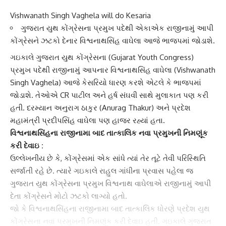
Vishwanath Singh Vaghela will do Kesaria
ગુજરાત યુથ કોંગ્રેસના પ્રમુખ પદેથી એકાએક રાજીનામું આપી
કોંગ્રેસને ઝટકો દેનાર વિશ્વનાથસિંહ વાઘેલા આજે ભાજપમાં જોડાશે.
ગઇકાલે
ગુજરાત યુથ કોંગ્રેસ
ના (Gujarat Youth Congress)
પ્રમુખ પદેથી રાજીનામું આપનાર
વિશ્વનાથસિંહ વાઘેલા
(Vishwanath
Singh Vaghela) આજે કેસરિયો ધારણ કરશે એટલે કે ભાજપમાં
જોડાશે. તેઓએ CR પાટીલ અને હર્ષ સંઘવી સાથે મુલાકાત પણ કરી
હતી. દરમ્યાન
અનુરાગ ઠાકુર
(Anurag Thakur) અને પ્રદેશ
મહામંત્રી
પ્રદીપસિંહ વાઘેલા
પણ હાજર રહ્યાં હતા.
વિશ્વનાથસિંહ
ના રાજીનામા બાદ તાત્કાલિક નવા પ્રમુખની નિમણૂંક
કરી દેવાઇ :
ઉલ્લેખનીય છે કે, કોંગ્રેસમાં એક સાંધે ત્યાં તેર તૂટે તેવી પરિસ્થિતિ
સર્જાતી રહે છે. ત્યારે ગઇકાલે રાહુલ ગાંધીના પ્રવાસ પહેલા જ
ગુજરાત યુથ કોંગ્રેસના પ્રમુખ
વિશ્વનાથ વાઘેલા
એ રાજીનામું આપી
દેતા કોંગ્રેસને મોટો ઝટકો લાગ્યો હતો.
જો કે વિશ્વનાથસિંહના રાજીનામા બાદ તાત્કાલિક ધોરણે પ્રદેશ
યુથ
કોંગ્રેસ
ના નવા પ્રમુખની નિમણૂંક કરી દેવાઇ હતી. ગઇકાલે ગુજરાત