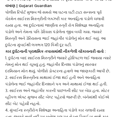
વખાણ | Gujarat Guardian
પોલીસ રિપોર્ટ મુજબ જે સમયે આ ઘટના ઘટી ટાટા સન્સના પૂર્વ
ચેરમેન
સાઈરસ મિસ્ત્રી
ની લક્ઝરી કાર
અનાહિતા પંડોલે
ચલાવી
રહ્યા હતા. આ દુર્ઘટનામાં જાણીતા સ્ત્રી રોગ વિશેષજ્ઞ અનાહિતા
પંડોલે અને તેમના પતિ
ડેરિયસ પંડોલે
ના જીવ બચી ગયા. જ્યારે
મિસ્ત્રી અને ડેરિયસના ભાઈ જહાંગીર પંડોલેનું મોત થઈ ગયું. આ
દુર્ઘટના મુંબઈથી લગભગ 120 કિમી દૂર ઘટી.
કાર દુર્ઘટનાની
પ્રાથમિક તપાસ
માંથી નીકળેલી ચોંકાવનારી વાતો :
1. દુર્ઘટના બાદ
સાઈરસ મિસ્ત્રી
ને જ્યારે હોસ્પિટલ લઈ જવાયા ત્યારે
તેમનું મોત થઈ ચૂક્યું હતું. જહાંગીર દિનશા પંડોલનું સારવાર
દરમિયાન મોત થયું. પોલીસે ડોક્ટરના હવાલે આ જાણકારી આપી છે.
2. સાઈરસ મિસ્ત્રીના માથામાં ઈજા થઈ હતી અને
અનાહિતા
પંડોલે
ના ભાઈ જહાંગીર દિનશાને પગ અને માથામાં ઈજા થઈ હતી.
3. સાઈરસ અને જહાંગીર કારની પાછળની સીટ પર બેઠા હતા.
મોટર
વ્હીકલ એક્ટ
મુજબ સીટ બેલ્ટ પહેરવો જરૂરી છે. બંનેમાંથી કોઈએ
સીટ બેટ પહેર્યો નહતો.
4. મુંબઈના સ્ત્રીરોગ વિશેષજ્ઞ
અનાહિતા પંડોલે
કાર ચલાવી રહ્યા
હતા. જ્યારે સૂર્યા નદી પર બનેલા પુલ પર રોડના ડિવાઈડર સાથે કાર