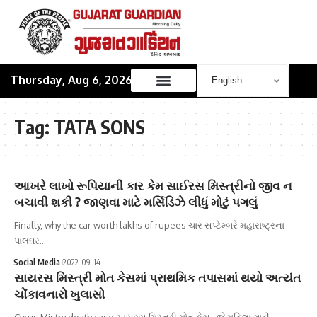
Thursday, Aug 6, 2026
Tag:
TATA SONS
આખરે લાખો રૂપિયાની કાર કેમ સાઈરસ મિસ્ત્રીનો જીવ ન
બચાવી શકી ? જાણવા માટે મર્સિડિઝે લીધું મોટું પગલું
Finally, why the car worth lakhs of rupees ચાર સપ્ટેમ્બરે મહારાષ્ટ્રના
પાલઘર…
Social Media
2022-09-14
સાયરસ મિસ્ત્રી મોત કેસમાં પ્રાથમિક તપાસમાં થયો અત્યંત
ચોંકાવનારો ખુલાસો
Cyrus Mistry death case સાયરસ મિસ્ત્રી મોત કેસ : જે મહિલા ગાડી…