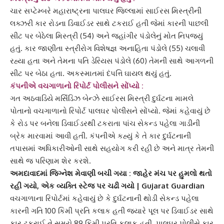
ચાર સપ્ટેમ્બરે
મહારાષ્ટ્ર
ના પાલઘર જિલ્લામાં સાઈરસ મિસ્ત્રીની
લક્ઝરી કાર રોડના ડિવાઈડર સાથે ટકરાઈ હતી જેમાં કારની પાછલી
સીટ પર બેઠેલા મિસ્ત્રી (54) અને
જહાંગીર પંડોલે
નું મોત નિપજ્યું
હતું. કાર જાણીતા સ્ત્રીરોગ વિશેષજ્ઞ અનાહિતા પંડોલે (55) ચલાવી
રહ્યા હતા અને તેમના પતિ
ડેરિયસ પંડોલે
(60) તેમની સાથે આગળની
સીટ પર બેઠા હતા. અકસ્માતમાં દંપત્તિ ઘાયલ થયું હતું.
કંપનીએ વચગાળાનો રિપોર્ટ પોલીસને સોંપ્યો :
ગત અઠવાડિયે
મર્સિડિઝ બેન્ઝે
સાઈરસ મિસ્ત્રી દુર્ઘટના મામલે
પોતાનો વચગાળાનો રિપોર્ટ પાલઘર પોલીસને સોંપ્યો. જેમાં કહેવાયું છે
કે રોડ પર બનેલા ડિવાઈડરથી ટકરાતા પાંચ સેકન્ડ પહેલા ગાડીની
બ્રેક મારવામાં આવી હતી. કંપનીએ કહ્યું કે તે
કાર દુર્ઘટના
ની
તપાસમાં અધિકારીઓની સાથે સહયોગ કરી રહી છે અને માત્ર તેમની
સાથે જ પરિણામ શેર કરશે.
અમદાવાદમાં જિગ્નેશ મેવાણી બચી ગયા : જાહેર મંચ પર હુમલો થતો
રહી ગયો, એક વ્યક્તિ સ્ટેજ પર ચઢી ગયો | Gujarat Guardian
વચગાળાના રિપોર્ટમાં કહેવાયું છે કે દુર્ઘટનાની થોડી સેકન્ડ પહેલા
કારની ગતિ 100 કિમી પ્રતિ કલાક હતી જ્યારે પૂલ પર
ડિવાઈડર
સાથે
કાર ટકરાઈ તે સમયે 89 કિમી પ્રતિ કલાક હતી. પાલઘર પોલીસે કાર