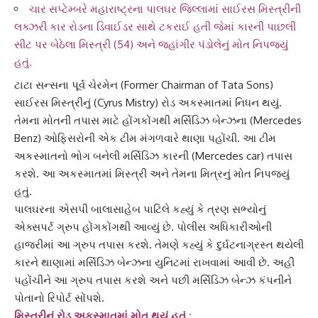
ચાર સપ્ટેમ્બરે મહારાષ્ટ્રના પાલઘર જિલ્લામાં સાઈરસ મિસ્ત્રીની
લક્ઝરી કાર રોડના ડિવાઈડર સાથે ટકરાઈ હતી જેમાં કારની પાછલી
સીટ પર બેઠેલા મિસ્ત્રી (54) અને જહાંગીર પંડોલેનું મોત નિપજ્યું
હતું.
ટાટા સન્સના
પૂર્વ ચેરમેન
(Former Chairman of Tata Sons)
સાઈરસ મિસ્ત્રી
નું (Cyrus Mistry) રોડ અકસ્માતમાં નિધન થયું.
તેમના મોતની તપાસ માટે
હોંગકોંગ
થી મર્સિડિઝ બેન્ઝના (Mercedes
Benz) ઓફિસરોની એક ટીમ મંગળવારે થાણા પહોંચી. આ ટીમ
અકસ્માતનો ભોગ બનેલી
મર્સિડિઝ કાર
ની (Mercedes car) તપાસ
કરશે. આ અકસ્માતમાં મિસ્ત્રી અને તેમના મિત્રનું મોત નિપજ્યું
હતું.
પાલઘરના એસપી બાલાસાહેબ પાટિલે કહ્યું કે ત્રણ સભ્યોનું
એક્સપર્ટ ગ્રુપ
હોંગકોંગ
થી આવ્યું છે. પોલીસ અધિકારીઓની
હાજરીમાં આ ગ્રુપ તપાસ કરશે. તેમણે કહ્યું કે દુર્ઘટનાગ્રસ્ત થયેલી
કારને થાણામાં મર્સિડિઝ બેન્ઝના યુનિટમાં રાખવામાં આવી છે. અહીં
પહોંચીને આ ગ્રુપ તપાસ કરશે અને પછી
મર્સિડિઝ બેન્ઝ
કંપનીને
પોતાનો રિપોર્ટ સોંપશે.
મિસ્ત્રીનું રોડ અકસ્માતમાં મોત થયું હતું :