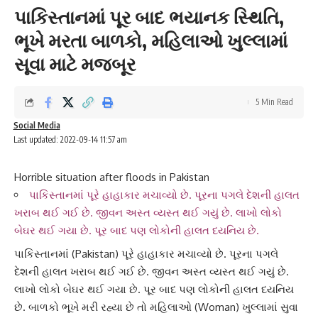
પાકિસ્તાનમાં પૂર બાદ ભયાનક સ્થિતિ,
ભૂખે મરતા બાળકો, મહિલાઓ ખુલ્લામાં
સૂવા માટે મજબૂર
5 Min Read
Social Media
Last updated: 2022-09-14 11:57 am
Horrible situation after floods in Pakistan
પાકિસ્તાનમાં પૂરે હાહાકાર મચાવ્યો છે. પૂરના પગલે દેશની હાલત
ખરાબ થઈ ગઈ છે. જીવન અસ્ત વ્યસ્ત થઈ ગયું છે. લાખો લોકો
બેઘર થઈ ગયા છે. પૂર બાદ પણ લોકોની હાલત દયનિય છે.
પાકિસ્તાન
માં (Pakistan) પૂરે હાહાકાર મચાવ્યો છે. પૂરના પગલે
દેશની
હાલત ખરાબ
થઈ ગઈ છે. જીવન અસ્ત વ્યસ્ત થઈ ગયું છે.
લાખો લોકો બેઘર થઈ ગયા છે. પૂર બાદ પણ લોકોની હાલત દયનિય
છે. બાળકો
ભૂખે મરી
રહ્યા છે તો મહિલાઓ (Woman) ખુલ્લામાં સુવા