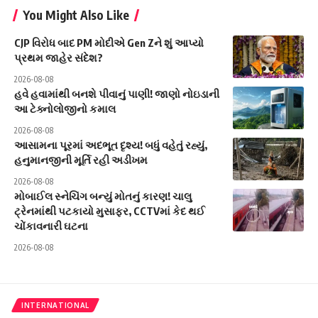
You Might Also Like
CJP વિરોધ બાદ PM મોદીએ Gen Zને શું આપ્યો
પ્રથમ જાહેર સંદેશ?
2026-08-08
હવે હવામાંથી બનશે પીવાનું પાણી! જાણો નોઇડાની
આ ટેક્નોલોજીનો કમાલ
2026-08-08
આસામના પૂરમાં અદભૂત દૃશ્ય! બધું વહેતું રહ્યું,
હનુમાનજીની મૂર્તિ રહી અડીખમ
2026-08-08
મોબાઈલ સ્નેચિંગ બન્યું મોતનું કારણ! ચાલુ
ટ્રેનમાંથી પટકાયો મુસાફર, CCTVમાં કેદ થઈ
ચોંકાવનારી ઘટના
2026-08-08
INTERNATIONAL