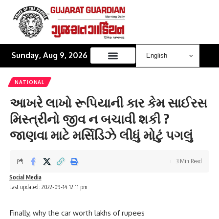
Sunday, Aug 9, 2026
NATIONAL
આખરે લાખો રૂપિયાની કાર કેમ સાઈરસ
મિસ્ત્રીનો જીવ ન બચાવી શકી ?
જાણવા માટે મર્સિડિઝે લીધું મોટું પગલું
3 Min Read
Social Media
Last updated: 2022-09-14 12:11 pm
Finally, why the car worth lakhs of rupees