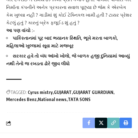
નિર્માતા કંપનીને અનેક પ્રકારના સવાલ પૂછ્યા છે જેમ કે એરબેગ
કેમ ખુલ્યા નહીં ? ગાડીમાં શું કોઈ ટેક્નિકલ ખામી હતી ? ટાયર પ્રેશર
કેટલું હતું ? કારનું બ્રેક ફ્લૂઈડ શું હતું ?
આ પણ વાંચો :-
પાકિસ્તાનમાં પૂર બાદ ભયાનક સ્થિતિ, ભૂખે મરતા બાળકો,
મહિલાઓ ખુલ્લામાં સૂવા માટે મજબૂર
સરકાર હવે તો બંધ આંખો ખોલો, જે બાળક હજી દુનિયામાં આવ્યું
નથી તેનો જ રખડતા ઢોરે જીવ લીધો
TAGGED:
Cyrus mistry
GUJARAT
GUJARAT GUARDIAN
Mercedes Benz
National news
TATA SONS