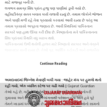
માટે મજબૂર બની છે.
લગભગ સમગ્ર
સિંધ પ્રાંત
હજુ પણ પાણીમાં ડૂબી ગયો છે.
વહીવટીતંત્ર સતત બચાવ કાર્ય ચલાવી રહ્યું છે. તમામ લોકોને ભોજન
અને પાણી મળી રહે તેવા પ્રયાસો કરવામાં આવી રહ્યા છે પરંતુ આ
તમામ પ્રયાસો અપૂરતા જણાય છે. આવી સ્થિતિમાં પાકિસ્તાન
સરકારે પણ હાથ ઊંચા કરી દીધા છે. નિષ્ણાતોના મતે
પાકિસ્તાન
ના
સિંધ પ્રાંતમાં સ્થિતિ વધુ ખરાબ થશે.
પાકિસ્તાન
માં ઉભી થયેલી હાલત માટે નિષ્ણાતો સરકાર અને તંત્રને
જવાબદાર માની રહ્યા છે. તેઓ પૂર, આર્થિક કટોકટી અને રાજકીય
ઉથલપાથલ માટે પાકિસ્તાનના
ગેરવહીવટ
અને અમાનવીયતાને
જવાબદાર ઠેરવી રહ્યા છે. રાજકીય અર્થશાસ્ત્રી નિયાઝ મોર્તઝા
Continue Reading
વર્તમાન કટોકટીને
ત્રિ-પાંખીય
અવરોધ તરીકે વર્ણવે છે. આમાં
આર્થિક, રાજકીય અને કુદરતી અવરોધોનો સમાવેશ થાય છે.
અમદાવાદમાં જિગ્નેશ મેવાણી બચી ગયા : જાહેર મંચ પર હુમલો થતો
રહી ગયો, એક વ્યક્તિ સ્ટેજ પર ચઢી ગયો |
Gujarat Guardian
તેઓ કહે છે, ગરીબો પહેલેથી જ બે મહિનાથી મોંઘવારી, નોકરી
ગુમાવવા અને રાજકીય વિકલાંગતાથી પરેશાન હતા અને હવે પૂરે
તેમને ખાડામાં ધકેલી દીધા છે. કમનસીબે આ પરિસ્થિતિઓનો સામનો