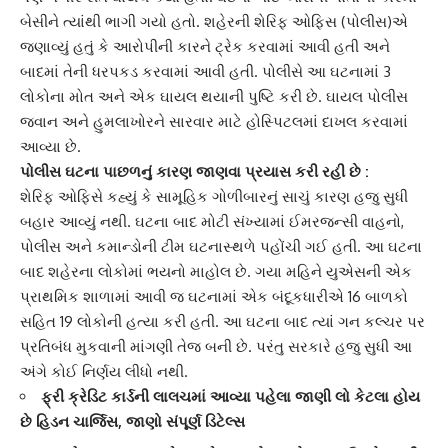
બેસીને ત્યાંથી ભાગી ગયો હતો. શહેરની શેરિફ ઓફિસ (પોલીસ)એ
જણાવ્યું હતું કે આરોપીની કારને ટ્રેક કરવામાં આવી હતી અને
બાદમાં તેની ધરપકડ કરવામાં આવી હતી. પોલીસે આ ઘટનામાં 3
લોકોના મોત અને એક ઘાયલ થયાની પુષ્ટિ કરી છે. ઘાયલ પોલીસ
જવાન અને હુમલાખોરને સારવાર માટે હોસ્પિટલમાં દાખલ કરવામાં
આવ્યા છે.
પોલીસ ઘટના પાછળનું કારણ જાણવા પ્રયાસ કરી રહી છે :
શેરિફ ઓફિસે કહ્યું કે સામૂહિક ગોળીબારનું સાચું કારણ હજુ સુધી
બહાર આવ્યું નથી. ઘટના બાદ મોટી સંખ્યામાં ઈમરજન્સી વાહનો,
પોલીસ અને કમાન્ડોની ટીમ ઘટનાસ્થળે પહોંચી ગઈ હતી. આ ઘટના
બાદ શહેરના લોકોમાં ભયનો માહોલ છે. ગયા મહિને યુએસની એક
પ્રાથમિક શાળામાં આવી જ ઘટનામાં એક બંદૂકધારીએ 16 બાળકો
સહિત 19 લોકોની
હત્યા
કરી હતી. આ ઘટના બાદ ત્યાં ગન કલ્ચર પર
પ્રતિબંધ મુકવાની માંગણી તેજ બની છે. પરંતુ સરકારે હજુ સુધી આ
અંગે કોઈ નિર્ણય લીધો નથી.
ફ્રી ક્રેડિટ કાર્ડની લાલચમાં આવ્યા પહેલા જાણી લો કેટલા હોય
છે હિડન ચાર્જિસ, જાણો સંપૂર્ણ ડિટેલ્સ