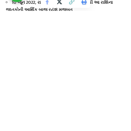
10 જૂન 2022, રાશિફળ : લક્ષ્મી માતાની કૃપાથી આ રાશિના
જાતકોની આર્થિક બાજુ રહેશે મજબુત