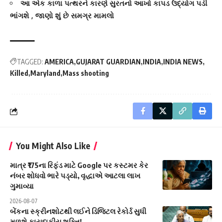
આ એક કાળા પત્થરને કારણે સુરતનો આખો કાપડ ઉદ્યોગ પડી
ભાંગશે , જાણો શું છે સમગ્ર મામલો
TAGGED:
AMERICA
GUJARAT GUARDIAN
INDIA
INDIA NEWS
Killed
Maryland
Mass shooting
You Might Also Like
માત્ર ₹175ના રિફંડ માટે Google પર કસ્ટમર કેર
નંબર શોધવો ભારે પડ્યો, વૃદ્ધાએ આટલા લાખ
ગુમાવ્યા
2026-08-07
બેંકના સ્ક્રીનશોટથી લઈને ડિજિટલ રેકોર્ડ સુધી
મળશે કાયદાકીય શક્તિ!