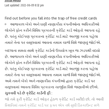
Social Media
Last updated: 2022-06-09 8:32 pm
Find out before you fall into the trap of free credit cards
આજકાલ બેંકો અને ઘણી નાણાકીય કંપનીઓના અધિકારીઓ
લોકોને ફોન કરીને વિવિધ પ્રકારની ક્રેડિટ કાર્ડ ઓફરો આપતા રહે
છે. પરંતુ કોઈપણ પ્રકારના ક્રેડિટ કાર્ડ માટે અરજી કરતા પહેલા
તમારે તેના પર વસૂલવામાં આવતા તમામ ચાર્જ વિશે જાણવું જોઈએ.
બદલાતા સમય સાથે ક્રેડિટ કાર્ડનો ઉપયોગ ખૂબ જ ઝડપથી વધ્યો
છે. આજકાલ બેંકો અને ઘણી નાણાકીય કંપનીઓના અધિકારીઓ
લોકોને ફોન કરીને વિવિધ પ્રકારની
ક્રેડિટ કાર્ડ
ઓફરો આપતા રહે
છે. પરંતુ કોઈપણ પ્રકારના
ક્રેડિટ કાર્ડ
માટે અરજી કરતા પહેલા
તમારે તેના પર વસૂલવામાં આવતા તમામ ચાર્જ વિશે જાણવું જોઈએ.
અમે તમને બેંકો અને નાણાકીય કંપનીઓ દ્વારા ક્રેડિટ કાર્ડ પર
વસૂલવામાં આવતા વિવિધ પ્રકારના ચાર્જીસ વિશે જણાવીએ છીએ.
ચુકવવી પડે છે ક્રેડિટ કાર્ડની ફી :
જો તમે ફ્રી
ક્રેડિટ કાર્ડ
ઓફર હેઠળ ક્રેડિટ કાર્ડ ખરીદો છો. તો આવી
સ્થિતિમાં તમને ક્રેડિટ કાર્ડ પર ફક્ત એક વર્ષ સુધી ડિસ્કાઉન્ટ મળે