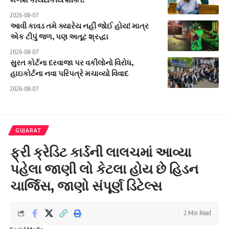
2026-08-07
આવી કાવડ તમે ક્યારેય નહીં જોઈ હોય! માત્ર
એક ટીપું જળ, પણ અતૂટ શ્રદ્ધા
2026-08-07
સુરત કોર્ટના દરવાજા પર વકીલોનો વિરોધ,
હાઇકોર્ટના નવા પરિપત્રે મચાવ્યો વિવાદ
2026-08-07
GUJARAT
ફ્રી ક્રેડિટ કાર્ડની લાલચમાં આવ્યા
પહેલા જાણી લો કેટલા હોય છે હિડન
ચાર્જિસ, જાણો સંપૂર્ણ ડિટેલ્સ
2 Min Read