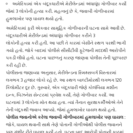
અમેરિકામાં એક બંદૂકધારીએ મેરીલેન્ડમાં અંધાધૂંધ ગોળીબાર કર્યો
જેમાં 3 લોકોની હત્યા કરી. મહત્વનું છે કે, જવાબી ગોળીબારમાં
હુમલાખોર પણ ઘાયલ થયો હતો.
અમેરિકામાં ફરી એકવાર સામૂહિક ગોળીબારની ઘટના સામે આવી છે.
બંદૂકધારીએ મેરીલેન્ડમાં અંધાધૂંધ ગોળીબાર કરીને 3
લોકોની
હત્યા
કરી હતી. આ પછી તે કારમાં બેસીને સ્થળ પરથી ભાગી
ગયો હતો. જોકે બાદમાં પોલીસે સીસીટીવી ફૂટેજની મદદથી આરોપીને
પકડી લીધો હતો. ઘટના પાછળનું કારણ જાણવા પોલીસ તેની પૂછપરછ
કરી રહી છે.
પોલીસના જણાવ્યા અનુસાર, મેરીલેન્ડના સ્મિથ્સબર્ગ વિસ્તારમાં
લગભગ 3 હજાર લોકો રહે છે. આ સ્થળ બાલ્ટીમોરથી લગભગ 120
કિલોમીટર દૂર છે. ગુરુવારે, એક બંદૂકધારી જેણે કોલંબિયા મશીન
ઇન્ક, બિઝનેસ સેન્ટરમાં પ્રવેશ કર્યો, તેણે ગોળીબાર કર્યો. આ
ઘટનામાં 3 લોકોના મોત થયા હતા. ત્યાં તૈનાત સુરક્ષાકર્મીઓએ તેને
તેની બંદૂકથી જવાબ આપ્યો. જેમાં હુમલાખોર ઘાયલ થયો હતો.
પોલીસ જવાનોએ કરેલા જવાબી ગોળીબારમાં હુમલાખોર પણ ઘાયલ :
જોકે, ઘાયલ થવાની સાથે તેણે પોતાની ગોળીઓથી પોલીસ જવાનને
પણ ગંભીર રીતે ઘાયલ કર્યો હતો. ઘટના બાદ આરોપી પોતાની કારમાં