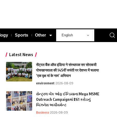
logy
Sports
Other
Latest News
सेंट्रल बैंक ऑफ इंडिया ने संस्थापक सर सोराबजी
पोचखानवाला की 145वीं जयंती पर देशभर में चलाया
‘एक वृक्ष मां के नाम’ अभियान
environment
2026-08-09
સેન્ટ્રલ બેંક ઓફ ઈન્ડિયાના Mega MSME
Outreach Campaignમાં ₹261 કરોડનું
બિઝનેસ અચીવમેન્ટ
Business
2026-08-09