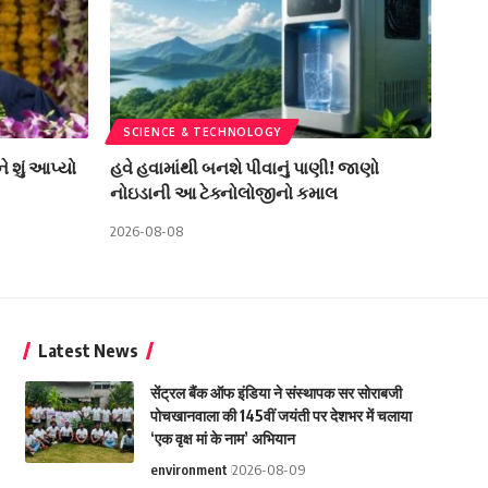
SCIENCE & TECHNOLOGY
 શું આપ્યો
હવે હવામાંથી બનશે પીવાનું પાણી! જાણો
નોઇડાની આ ટેક્નોલોજીનો કમાલ
2026-08-08
Latest News
सेंट्रल बैंक ऑफ इंडिया ने संस्थापक सर सोराबजी
पोचखानवाला की 145वीं जयंती पर देशभर में चलाया
‘एक वृक्ष मां के नाम’ अभियान
environment
2026-08-09