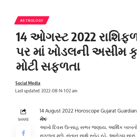
ASTROLOGY
14 ઓગસ્ટ 2022 રાશિફળ
પર માં ખોડલની અસીમ કૃપ
મોટી સફળતા
Social Media
Last updated: 2022-08-14 1:02 am
14 August 2022 Horoscope Gujarat Guardian
મેષઃ
SHARE
આખો દિવસ ઉત્સાહ સભર જણાય. આર્થિક બાબતોથી લાભ
સફળતા મળે. સંતાન સાથે સ્નેહ રહે. આરોગ્ય સારું. કાર