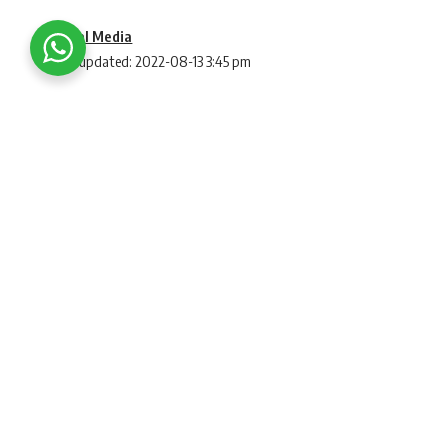
Social Media
Last updated: 2022-08-13 3:45 pm
The police carried out the
બનાસકાંઠા જિલ્લાના ડીસામાં બે દિવસ અગા
SHARE
યુવકનું અપહરણ કર્યું હતું.
બનાસકાંઠા
(banaskantha) જિલ્લાના
ડીસા
(dees
ત્રણ શખ્સોએ યુવકનું અપહરણ (kidnapping) કર્ય
પરિવારે સમગ્ર મામલાની જાણ ડીસા
દક્ષિણ પોલી
ગણતરીના સમયમાં જ
અપહરણકર્તા
ઓની (the ki
આરોપીઓને દબોચી લીધા હતા.
બનાસકાંઠા
જિલ્લાના ડીસામાં રહેતા પ્રકાશભાઈ 
વચ્ચે પૈસાની લેતી-દેતીના સંબંધ હતા. ઈશ્વર, પ્રક
રણજીત કાંતુભા વાઘેલા અને વિક્રમસિંહ દાડમસિહ 
કાવતરા મુજબ પ્રકાશને આ બંને શખ્સોએ વ્યાજ