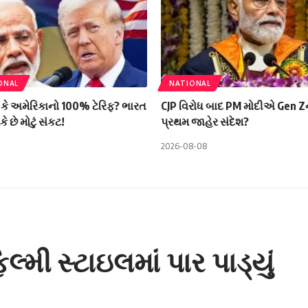
ONAL
NATIONAL
લ કે અમેરિકાનો 100% ટેરિફ? ભારત
CJP વિરોધ બાદ PM મોદીએ Gen Zને
 છે મોટું સંકટ!
પ્રથમ જાહેર સંદેશ?
2026-08-08
્મી સ્ટાઇલમાં પાર પાડ્યું