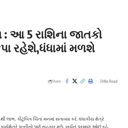
 : આ 5 રાશિના જાતકો
ા રહેશે,ધંધામાં મળશે
3 Min Read
Share
. કૌટુંબિક ચિંતા મનમાં સતાવ્યા કરે. ધંધાકીય ક્ષેત્રે
્યક્ષેત્રે પત્નીનો પૂર્ણ સહકાર મળે. ખર્ચનું પ્રમાણ ઓછું રહે.