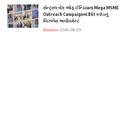
સેન્ટ્રલ બેંક ઓફ ઈન્ડિયાના Mega MSME
Outreach Campaignમાં ₹261 કરોડનું
બિઝનેસ અચીવમેન્ટ
Business
2026-08-09
પહાડ પર બનાવ્યો માત્ર એક વિડિયો અને મળી
₹7 લાખથી વધુની નોકરી! પહાડી પ્રેમીઓ માટે
મોટી ખબર
LifeStyle
2026-08-08
સુરતમાં 12 ઓગસ્ટે પાણી કાપ માટે થઈ જજો
તૈયાર! આ વિસ્તારોમાં કલાકો સુધી નહીં આવે
પાણી
Surat City
2026-08-08
Categories
Astrology