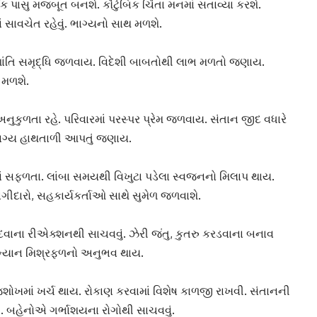
ક પાસુ મજબૂત બનશે. કૌટુંબિક ચિંતા મનમાં સતાવ્યા કરશે.
ાવચેત રહેવું. ભાગ્યનો સાથ મળશે.
 શાંતિ સમૃદ્ધિ જળવાય. વિદેશી બાબતોથી લાભ મળતો જણાય.
 મળશે.
 અનુકુળતા રહે. પરિવારમાં પરસ્પર પ્રેમ જળવાય. સંતાન જીદ વધારે
ભાગ્ય હાથતાળી આપતું જણાય.
ં
સફળતા
. લાંબા સમયથી વિખુટા પડેલા સ્વજનનો મિલાપ થાય.
ભાગીદારો, સહકાર્યકર્તાઓ સાથે સુમેળ જળવાશે.
વાના રીએક્શનથી સાચવવું. ઝેરી જંતુ, કુતરુ કરડવાના બનાવ
રમ્યાન મિશ્રફળનો અનુભવ થાય.
શોખમાં ખર્ચ થાય. રોકાણ કરવામાં વિશેષ કાળજી રાખવી. સંતાનની
 બહેનોએ ગર્ભાશયના રોગોથી સાચવવું.