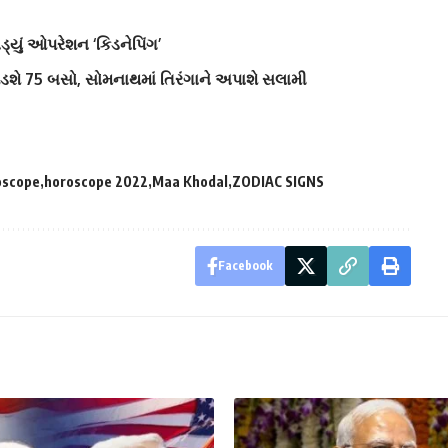
ડ્યું ઓપરેશન ‘કિડનેપિંગ’
ડશે 75 બસો, સોમનાથમાં તિરંગાને અપાશે સલામી
oscope
horoscope 2022
Maa Khodal
ZODIAC SIGNS
Facebook