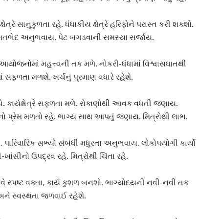
્ષેત્રે
સાનુકુળતા રહે. ધંધાકીય ક્ષેત્રે હરિફોને પરાસ્ત કરી શકશો.
મતભેદ અનુભવાય. પેટ બગડવાની સમસ્યા સર્જાય.
આયોજનો
માં મહત્ત્વની તક મળે. નોકરી-ધંધામાં વિશ્વાસઘાતથી
ાં સફળતા મળશે. ખર્ચનું પ્રમાણ વધારે રહેશે.
 વધે. કાર્યક્ષેત્રે સફળતા મળે. રોકાણોથી આવક વધતી જણાય.
ો પ્રેમ મળતો રહે.
ભાગ્ય
સાથ આપતું જણાય. મિત્રોથી લાભ.
 પારિવારિક સભ્યો સંબંધી મધુરતા અનુભવાય. લોકોપયોગી કાર્યો
ખાંસીનો ઉપદ્રવ રહે. મિત્રોથી ચિંતા રહે.
ે સ્પષ્ટ વક્તા,
કાર્ય કુશળ
બનશો. ભાગ્યોદયની નવી-નવી તક
ને સ્વસ્થતા જળવાઈ રહેશે.