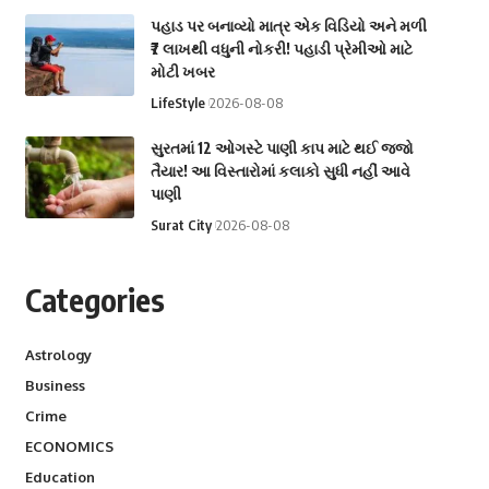
પહાડ પર બનાવ્યો માત્ર એક વિડિયો અને મળી
₹7 લાખથી વધુની નોકરી! પહાડી પ્રેમીઓ માટે
મોટી ખબર
LifeStyle
2026-08-08
સુરતમાં 12 ઓગસ્ટે પાણી કાપ માટે થઈ જજો
તૈયાર! આ વિસ્તારોમાં કલાકો સુધી નહીં આવે
પાણી
Surat City
2026-08-08
Categories
Astrology
Business
Crime
ECONOMICS
Education