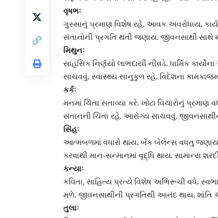
વૃષભઃ
ગુસ્સાનું પ્રમાણ વિશેષ રહે. આવક અવરોધાય.
કાર્યક
સંતાનોની પ્રગતિ થતી જણાય. જીવનસાથી સાથે 
મિથુનઃ
સાહસિક નિર્ણયો લાભદાયી નીવડે. ધાર્મિક કાર્યોના
સાચવવું. સ્વાસ્થ્ય સાનુકુળ રહે. વિદેશના કામકાજમ
કર્કઃ
મનમાં ચિંતા સતાવ્યા કરે. ખોટા વિચારોનું પ્રમાણ
સંતાનની ચિંતા રહે. આરોગ્ય સાચવવું. જીવનસાથીન
સિંહઃ
આત્મબળમાં વધારો થાય. બેંક બેલેન્સ વધતુ જણાય.
કરવાથી માન-સન્માનમાં વૃદ્ધિ થાય. સામાન્ય શરદી-
કન્યાઃ
કવિતા, સાહિત્ય પ્રત્યે વિશેષ અભિરૂચી વધે. સ્વભાવ
મળે. જીવનસાથીની પ્રગતિથી આનંદ થાય. શાંતિ અ
તુલાઃ