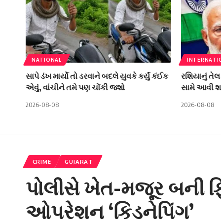
NATIONAL
INTERNATI
સાપે ડંખ માર્યો તો ડરવાને બદલે યુવકે કર્યું કંઈક
રશિયાનું તે
એવું, વાંચીને તમે પણ ચોંકી જશો
સામે આવી શકે
2026-08-08
2026-08-08
CRIME
GUJARAT
પોલીસે ખેત-મજૂર બની ફિલ
ઓપરેશન ‘કિડનેપિંગ’