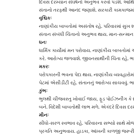
દિવસ દરમ્યાન સંઘર્ષનો અનુભવ કરવો પડશે. આર્થિ
સંતાનો તરફથી આનંદ જણાશે. સરકારી કામકાજમાં સ
વૃશ્ચિકઃ
નાણાંકીય બાબતોમાં અસંતોષ રહે. પરિવારમાં સુખ
સંતાન સંબંધી ચિંતાનો અનુભવ થાય. માન-સન્માન
ધનઃ
ધાર્મિક કાર્યોમાં મન પરોવાય. નાણાંકીય બાબતોમાં
કરે. આરોગ્ય જળવાશે. જીવનસાથીની ચિંતા રહે. 
મકરઃ
પરોપકારની ભવના પેદા થાય. નાણાંકીય વ્યવહારોમા
પેટમાં એસીડીટી રહે. સંતાનનું આરોગ્ય સાચવવું. 
કુંભઃ
ભુલથી ચીજવસ્તુ ખોવાઈ જાય, ફૂડ પોઈઝનીંગ કે દ
બને. વિદેશી બાબતોથી લાભ મળે. એકંદરે દિવસ દ
મીનઃ
સીધો-સરળ સ્વભાવ રહે. પરિવારના સભ્યો સાથે મોજ
પ્રગતિ અનુભવાય. હાડકા, આંખની કાળજી જરૂરી.