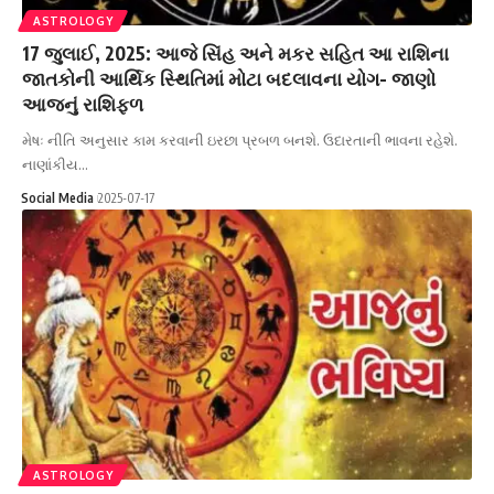
ASTROLOGY
17 જુલાઈ, 2025: આજે સિંહ અને મકર સહિત આ રાશિના
જાતકોની આર્થિક સ્થિતિમાં મોટા બદલાવના યોગ- જાણો
આજનું રાશિફળ
મેષઃ નીતિ અનુસાર કામ કરવાની ઇરછા પ્રબળ બનશે. ઉદારતાની ભાવના રહેશે.
નાણાંકીય…
Social Media
2025-07-17
ASTROLOGY