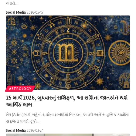
વધારો…
Social Media
2026-05-15
ASTROLOGY
25 માર્ચ 2026, બુધવારનું રાશિફળ, આ રાશિના જાતકોને થશે
આર્થિક લાભ
મેષ (Aries)​ભાઈ-બહેનો સાથેના સંબંધોમાં નિકટતા આવશે અને સાહસિક કાર્યોમાં
સફળતા મળશે. ટૂંકી…
Social Media
2026-03-24