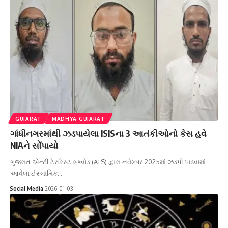
GUJARAT
MADHYA GUJARAT
ગાંધીનગરમાંથી ઝડપાયેલા ISISના 3 આતંકીઓનો કેસ હવે
NIAને સોંપાયો
ગુજરાત એન્ટી ટેરરિસ્ટ સ્ક્વોડ (ATS) દ્વારા નવેમ્બર 2025માં ઝડપી પાડવામાં
આવેલા ઈસ્લામિક…
Social Media
2026-01-03