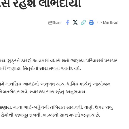
સ રહેશે લાભદાયી
3 Min Read
Share
કાય.
શુક્ર
ને કારણે આવકમાં વધારો થતો જણાય. પરિવારમાં પરસ્પર
િ થતી જણાય. મિત્રોનો સાથ મળતાં આનંદ વધે.
રિણામે માનસિક આનંદનો અનુભવ થાય. ધાર્મિક કાર્યનું આયોજન
મતભેદ સંભવે. સ્વાસ્થ્ય સારું રહેતું અનુભવાય.
ું જણાય. નાના ભાઈ-બહેનની તબિયત સાચવવી. વાણી ઉપર કાબુ
નાં રોગોથી કાળજી રાખવી. ભાગ્યનો સાથ મળતો જણાય છે.