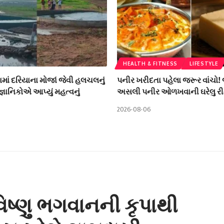
HEALTH & FITNESS
LIFESTYLE
ામાં દરિયાના મોજાં જેવી હલચલનું
પનીર ખરીદતા પહેલા જરૂર વાંચો!
ૈજ્ઞાનિકોએ આપ્યું મહત્વનું
અસલી પનીર ઓળખવાની ઘરેલુ રી
2026-08-06
વિષ્ણુ ભગવાનની કૃપાથી