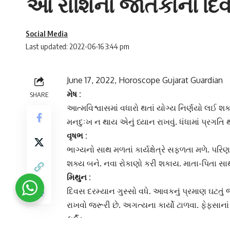
આ રાશિના જાતકોનો દિવ
Social Media
Last updated: 2022-06-16 3:44 pm
June 17, 2022, Horoscope Gujarat Guardian
મેષ :
SHARE
આત્મવિશ્વાસમાં વધારો થતાં યોગ્ય નિર્ણયો લઈ શ
મનદુઃખ ન થાય એનું ધ્યાન રાખવું. ધંધામાં પ્રગત
વૃષભ :
ભાગ્યનો સાથ મળતાં કાર્યક્ષેત્રે સફળતા મળે. પ
શક્ય બને. નવા રોકાણો કરી શકાય. માતા-પિતા સાથે 
મિથુન :
દિવસ દરમ્યાન ગુસ્સો વધે. આવકનું પ્રમાણ ઘટત
રાખવો જરૂરી છે. અગત્યના કાર્યો ટાળવા. ફેફસા
કર્ક :