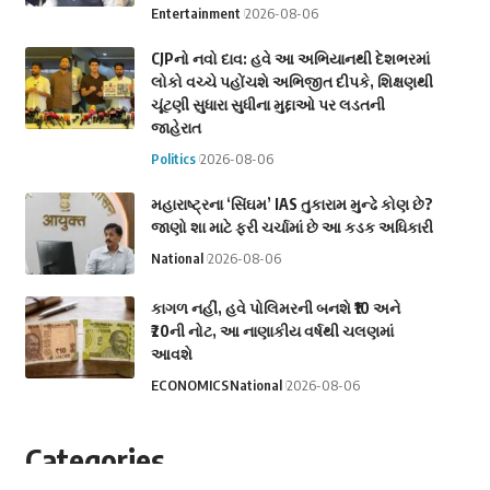
Entertainment
2026-08-06
CJPનો નવો દાવ: હવે આ અભિયાનથી દેશભરમાં
લોકો વચ્ચે પહોંચશે અભિજીત દીપકે, શિક્ષણથી
ચૂંટણી સુધારા સુધીના મુદ્દાઓ પર લડતની
જાહેરાત
Politics
2026-08-06
મહારાષ્ટ્રના ‘સિંઘમ’ IAS તુકારામ મુન્ઢે કોણ છે?
જાણો શા માટે ફરી ચર્ચામાં છે આ કડક અધિકારી
National
2026-08-06
કાગળ નહીં, હવે પોલિમરની બનશે ₹10 અને
₹20ની નોટ, આ નાણાકીય વર્ષથી ચલણમાં
આવશે
ECONOMICS
National
2026-08-06
Categories