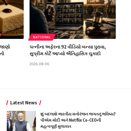
NATIONAL
 જાણો
પત્નીના અફેરના 92 વીડિયો બન્યા પુરાવા,
તો
સુપ્રીમ કોર્ટે આપ્યો ઐતિહાસિક ચુકાદો
2026-08-06
Latest News
શું બદલાશે ભારતીય મનોરંજન જગતનું ભવિષ્ય?
પીએમ મોદી અને Netflix Co-CEOની
મહત્વપૂર્ણ મુલાકાત