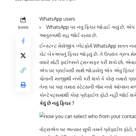
WhatsApp users
WhatsApp
પર નવુ ફિચર જોડાઈ ગયું છે. એપ પ
SHARE
આતુરતાથી રાહ જોઈ રહ્યા છે.
ઈન્સ્ટન્ટ મેસેજીંગ પ્લેટફોર્મ WhatsApp સતત નવા
ચેટ બેકઅપનું ફિચર જોડ્યું છે. તે ઉપરાંત ગ્રુપ મે
વધારે મોટી ફાઈલ્સને ટ્રાન્સફર કરી શકો છો. એવા
એપ પર પ્રાઈવસી સાથે જોડાયેલુ એક એવુ ફિચર આવ્
પોતાની મરજીથી નક્કી કરી શકો કે કોણ તમારો પ્ર
તેના પર પણ તમારા સ્ટેટસની જેમ નવો ઓપ્શન મળી
કોન્ટેક્ટ્સમાંથી કોણ પ્રોફાઈલ ફોટો નહીં જોઈ 
કેવું છે
નવું ફિચર
?
વોટ્સએપ પર અત્યાર સુધી તમને
પ્રોફાઈલ ફોટો
,