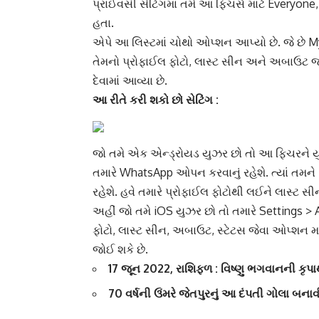
પ્રાઈવસી સેટિંગમાં તમે આ ફિચર્સ માટે Ever
હતા.
એપે આ લિસ્ટમાં ચોથો ઓપ્શન આપ્યો છે. જે છે My
તેમનો પ્રોફાઈલ ફોટો, લાસ્ટ સીન અને અબાઉટ જોઈ
દેવામાં આવ્યા છે.
આ રીતે કરી શકો છો સેટિંગ :
જો તમે એક એન્ડ્રોયડ યુઝર છો તો આ ફિચરને યુઝ 
તમારે WhatsApp ઓપન કરવાનું રહેશે. ત્યાં તમને
રહેશે. હવે તમારે પ્રોફાઈલ ફોટોથી લઈને લાસ્ટ સ
અહીં જો તમે iOS યુઝર છો તો તમારે Settings > A
ફોટો, લાસ્ટ સીન, અબાઉટ, સ્ટેટસ જેવા ઓપ્શન મળ
જોઈ શકે છે.
17 જૂન 2022, રાશિફળ : વિષ્ણુ ભગવાનની કૃ
70 વર્ષની ઉંમરે જેતપુરનું આ દંપતી ગોલા બન