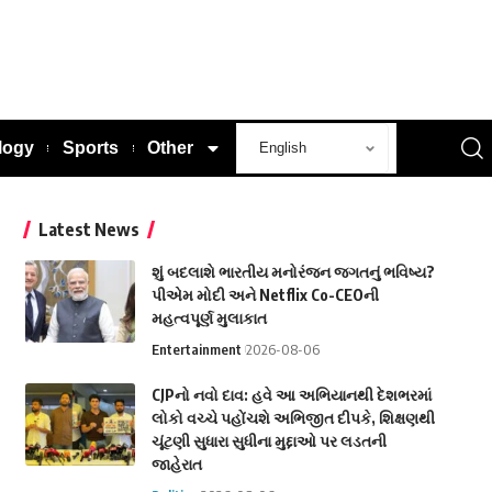
logy
Sports
Other
Latest News
શું બદલાશે ભારતીય મનોરંજન જગતનું ભવિષ્ય?
પીએમ મોદી અને Netflix Co-CEOની
મહત્વપૂર્ણ મુલાકાત
Entertainment
2026-08-06
CJPનો નવો દાવ: હવે આ અભિયાનથી દેશભરમાં
લોકો વચ્ચે પહોંચશે અભિજીત દીપકે, શિક્ષણથી
ચૂંટણી સુધારા સુધીના મુદ્દાઓ પર લડતની
જાહેરાત