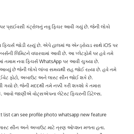
ર પ્રાઈવસી કંટ્રોલનું નવુ ફિચર આવી ગયું છે. જેની લોકો
 ફિચર્સ જોડી રહ્યું છે. એપે હાલમાં જ એન્ડ્રોયડ સાથે iOS પર
મ્બર્સની લિમિટને વધારવામાં આવી છે. આ પ્લેટફોર્મ પર હવે તમે
માં તમામ નવા ફિચર્સ
WhatsApp
પર આવી ચુક્યા છે.
યું છે જેની લોકો લાંબા સમયથી રાહ જોઈ રહ્યા છે. હવે તમે
ાઈવેટ ફોટો, અબાઉટ અને લાસ્ટ સીન જોઈ શકે છે.
 ગયો છે. જેની મદદથી તમે નક્કી કરી શકશો કે તમારા
શકે. આવો જાણીએ વોટ્સએપના લેટેસ્ટ ફિચરની ડિટેલ્સ.
 લાસ્ટ સીન અને અબાઉટ માટે ત્રણ ઓપ્શન મળતા હતા.