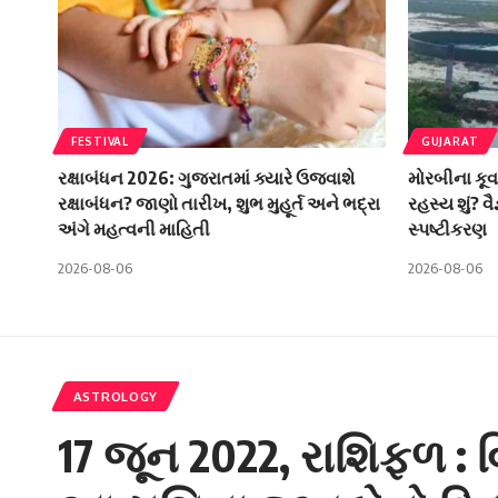
FESTIVAL
GUJARAT
રક્ષાબંધન 2026: ગુજરાતમાં ક્યારે ઉજવાશે
મોરબીના કૂવ
રક્ષાબંધન? જાણો તારીખ, શુભ મુહૂર્ત અને ભદ્રા
રહસ્ય શું? વ
અંગે મહત્વની માહિતી
સ્પષ્ટીકરણ
2026-08-06
2026-08-06
ASTROLOGY
17 જૂન 2022, રાશિફળ : 