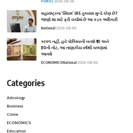
Politics
2026-08-06
મહારાષ્ટ્રના ‘સિંઘમ’ IAS તુકારામ મુન્ઢે કોણ છે?
જાણો શા માટે ફરી ચર્ચામાં છે આ કડક અધિકારી
National
2026-08-06
કાગળ નહીં, હવે પોલિમરની બનશે ₹10 અને
₹20ની નોટ, આ નાણાકીય વર્ષથી ચલણમાં
આવશે
ECONOMICS
National
2026-08-06
Categories
Astrology
Business
Crime
ECONOMICS
Education