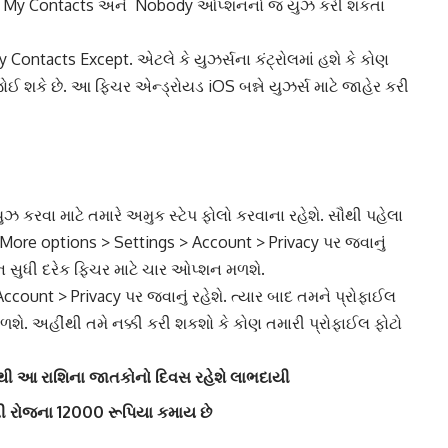
yone, My Contacts અને Nobody ઓપ્શનનો જ યુઝ કરી શકતા
 Contacts Except. એટલે કે યુઝર્સના કંટ્રોલમાં હશે કે કોણ
 શકે છે. આ ફિચર એન્ડ્રોયડ iOS બન્ને યુઝર્સ માટે જાહેર કરી
કરવા માટે તમારે અમુક સ્ટેપ ફોલો કરવાના રહેશે. સૌથી પહેલા
 More options > Settings > Account > Privacy પર જવાનું
ીન સુધી દરેક ફિચર માટે ચાર ઓપ્શન મળશે.
ccount > Privacy પર જવાનું રહેશે. ત્યાર બાદ તમને પ્રોફાઈલ
શે. અહીંથી તમે નક્કી કરી શકશો કે કોણ તમારી પ્રોફાઈલ ફોટો
પાથી આ રાશિના જાતકોનો દિવસ રહેશે લાભદાયી
ાવી રોજના 12000 રૂપિયા કમાય છે