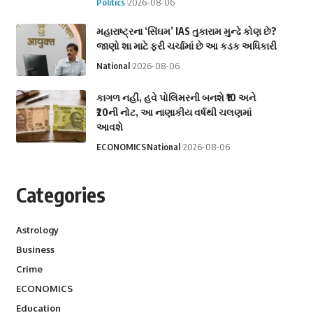
Politics
2026-08-06
મહારાષ્ટ્રના ‘સિંઘમ’ IAS તુકારામ મુન્ઢે કોણ છે?
જાણો શા માટે ફરી ચર્ચામાં છે આ કડક અધિકારી
National
2026-08-06
કાગળ નહીં, હવે પોલિમરની બનશે ₹10 અને
₹20ની નોટ, આ નાણાકીય વર્ષથી ચલણમાં
આવશે
ECONOMICS
National
2026-08-06
Categories
Astrology
Business
Crime
ECONOMICS
Education