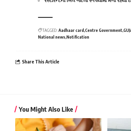
રેસ્ટોરેન્ટના બિલ જેટલા રૂપિયામાં મળી રહ્યો
TAGGED:
Aadhaar card
Centre Government
GUJ
National news
Notification
Share This Article
You Might Also Like