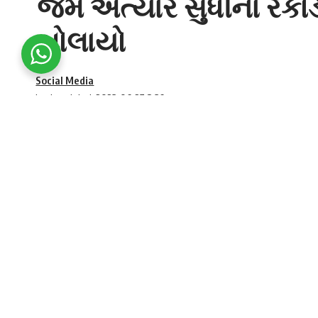
જેમ અત્યાર સુધીના રેકો
બોલાયો
Social Media
Last updated: 2023-06-27 8:36 pm
હાપા માર્કેટિંગ યાર્ડના સેક્રેટરી હિતેશભાઈ પટે
જીરું ના પાકની મબલક આવક થઈ રહી છે અને ખેડૂ
SHARE
જામનગરના
હાપા માર્કેટિંગ યાર્ડ
માં દિવસે દિવસે ભ
૧૧૮૦૦ રૂપિયા મણનો ભાવ જીરુનો મળ્યો છે. જે હાપા મ
ઐતિહાસિક ભાવ છે. બે દિવસ પહેલા
દેવભૂમિ દ્વારક
હતો.
હાપા માર્કેટિંગ યાર્ડ
ના સેક્રેટરી હિતેશભાઈ પટેલે વિગ
ના પાકની મબલક આવક થઈ રહી છે અને ખેડૂતોને સ
જોવા મળી રહ્યા છે. જેવી રીતે શેર બજારમાં સેન