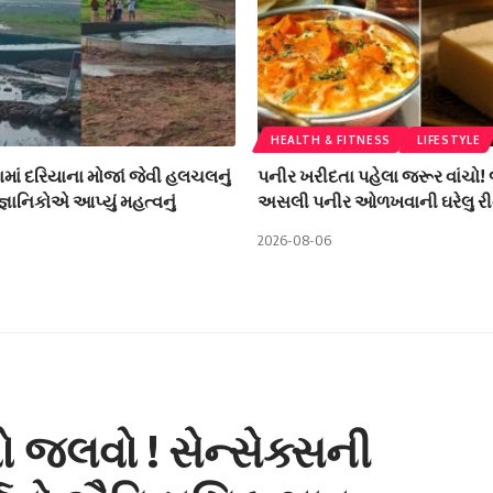
HEALTH & FITNESS
LIFESTYLE
ામાં દરિયાના મોજાં જેવી હલચલનું
પનીર ખરીદતા પહેલા જરૂર વાંચો!
ૈજ્ઞાનિકોએ આપ્યું મહત્વનું
અસલી પનીર ઓળખવાની ઘરેલુ રી
2026-08-06
ુંનો જલવો ! સેન્સેક્સની