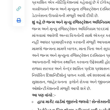
પ્રકાશિત એક નોટિફિકેશનમાં કહેવાયું છે કે
ઈલેક્ટ
કાર્યાલયને જન્મ અને મૃત્યુના રજિસ્ટ્રેશન દર
ડેટાબેસના ઉપયોગની મંજૂરી આપી દીધી છે.
શું કહે છે જન્મ અને મૃત્યુ રજિસ્ટ્રેશન અધિનિય
જન્મ
અને મૃત્યુ રજિસ્ટ્રેશન અધિનિયમ ૧૯૬૯માં કહેવા
માંગવામાં આવેલી અન્ય વિગતોની સાથે એકત્ર કરા
નહીં
આધાર પ્રમાણીકરણ
કરવાની મંજૂરી આપવામ
મામલો જન્મના મામલે બાળક, માતા પિતા અને સૂચ
અને જન્મ અને
મૃત્યુ
ના રજિસ્ટ્રેશન દરમિયાન પ્ર
આપનારાની ઓળખ સ્થાપિત કરવાના ઉદ્દેશ્યથી હોઈ
રાજ્ય સરકાર અને કેન્દ્ર શાસિત પ્રદેશ પ્રશા
નિર્ધારિત દિશાનિર્દેશોનું પાલન કરશે. વર્ષ ૨૦૨૦માં 
સુશાસન, જાહેર ધનના ફ્લોને રોકવા અને જીવનમ
ઓથોન્ટીકેશનની મંજૂરી આપી શકે છે.
આ પણ વાંચો :-
હાપા માર્કેટ યાર્ડમાં જીરુંનો જલવો ! સેન્સેક