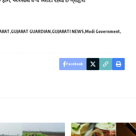
 છે ફોન, એકસાથે 4-4 ખરીદી રહ્યા છે ગ્રાહકો
ARAT
GUJARAT GUARDIAN
GUJARATI NEWS
Modi Government
Facebook