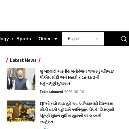
logy
Sports
Other
Latest News
શું બદલાશે ભારતીય મનોરંજન જગતનું ભવિષ્ય?
પીએમ મોદી અને Netflix Co-CEOની
મહત્વપૂર્ણ મુલાકાત
Entertainment
2026-08-06
CJPનો નવો દાવ: હવે આ અભિયાનથી દેશભરમાં
લોકો વચ્ચે પહોંચશે અભિજીત દીપકે, શિક્ષણથી
ચૂંટણી સુધારા સુધીના મુદ્દાઓ પર લડતની
જાહેરાત