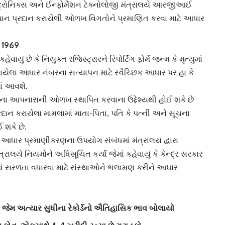
્રોનિક્સ અને ઈન્ફોર્મેશન ટેક્નોલોજી મંત્રાલયે
આરજીઆઈ
મિયાન પ્રદાન કરાયેલી ઓળખ વિગતોને પ્રમાણિત કરવા માટે આધાર
મ 1969
યું છે કે નિયુક્ત રજિસ્ટ્રારને રિપોર્ટિંગ ફોર્મ જન્મ કે મૃત્યુમાં
યેલા આધાર નંબરના સત્યાપન માટે સ્વૈચ્છિક આધાર પર હા કે
ાં આવશે.
ના આપનારાની ઓળખ સ્થાપિત કરવાના ઉદ્દેશ્યથી હોઈ શકે છે
દાન કરાયેલા મામલામાં માતા-પિતા, પતિ કે પત્ની અને સૂચના
 શકે છે.
સન આધાર
પ્રમાણીકરણ
ના ઉપયોગ સંબંધમાં મંત્રાલય દ્વારા
મંત્રાલયે નિયમોને અધિસૂચિત કર્યા જેમાં કહેવાયું કે કેન્દ્ર સરકાર
ાં સરળતા વધારવા માટે સંસ્થાઓને ભલામણ કરીને આધાર
્સની જેમ અત્યાર સુધીના રેકોર્ડનો ઐતિહાસિક ભાવ બોલાયો