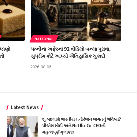
NATIONAL
 જાણો
પત્નીના અફેરના 92 વીડિયો બન્યા પુરાવા,
તો
સુપ્રીમ કોર્ટે આપ્યો ઐતિહાસિક ચુકાદો
2026-08-06
Latest News
શું બદલાશે ભારતીય મનોરંજન જગતનું ભવિષ્ય?
પીએમ મોદી અને Netflix Co-CEOની
મહત્વપૂર્ણ મુલાકાત