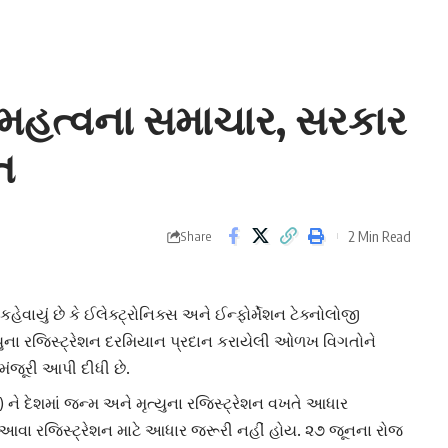
ત મહત્વના સમાચાર, સરકાર
ત
2 Min Read
Share
વાયું છે કે ઈલેક્ટ્રોનિક્સ અને ઈન્ફોર્મેશન ટેક્નોલોજી
ુના રજિસ્ટ્રેશન દરમિયાન પ્રદાન કરાયેલી ઓળખ વિગતોને
ંજૂરી આપી દીધી છે.
 ને દેશમાં જન્મ અને મૃત્યુના રજિસ્ટ્રેશન વખતે આધાર
 આવા રજિસ્ટ્રેશન માટે આધાર જરૂરી નહીં હોય. ૨૭ જૂનના રોજ