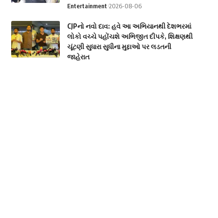
Entertainment
2026-08-06
CJPનો નવો દાવ: હવે આ અભિયાનથી દેશભરમાં
લોકો વચ્ચે પહોંચશે અભિજીત દીપકે, શિક્ષણથી
ચૂંટણી સુધારા સુધીના મુદ્દાઓ પર લડતની
જાહેરાત
Politics
2026-08-06
મહારાષ્ટ્રના ‘સિંઘમ’ IAS તુકારામ મુન્ઢે કોણ છે?
જાણો શા માટે ફરી ચર્ચામાં છે આ કડક અધિકારી
National
2026-08-06
કાગળ નહીં, હવે પોલિમરની બનશે ₹10 અને
₹20ની નોટ, આ નાણાકીય વર્ષથી ચલણમાં
આવશે
ECONOMICS
National
2026-08-06
Categories