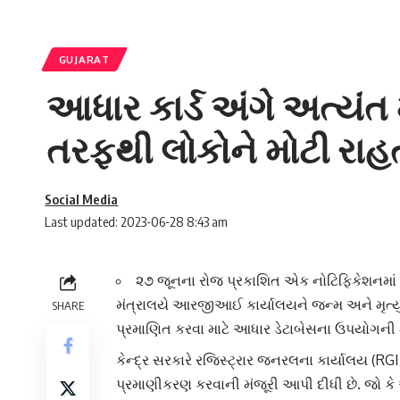
GUJARAT
આધાર કાર્ડ અંગે અત્યં
તરફથી લોકોને મોટી રાહ
Social Media
Last updated: 2023-06-28 8:43 am
૨૭ જૂનના રોજ પ્રકાશિત એક નોટિફિકેશનમાં કહે
મંત્રાલયે આરજીઆઈ કાર્યાલયને જન્મ અને મૃત્ય
SHARE
પ્રમાણિત કરવા માટે આધાર ડેટાબેસના ઉપયોગની મ
કેન્દ્ર સરકારે
રજિસ્ટ્રાર જનરલના કાર્યાલય (RGI)
પ્રમાણીકરણ કરવાની મંજૂરી આપી દીધી છે. જો કે