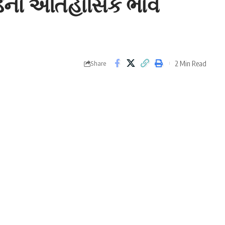
ર્ડનો ઐતિહાસિક ભાવ
2 Min Read
Share
લે વિગત આપતા જણાવ્યું કે, આપા માર્કેટિંગ યાર્ડમાં દિવસે દિવસે
તોને સારો એવો ભાવ પણ મળી રહ્યો છે.
ાવમાં વધારો થતો જોવા મળી રહ્યો છે જેના પગલે એક ખેડૂતને
ાર્કેટ યાર્ડમાં અત્યાર સુધીનો સૌથી રેકોર્ડ બ્રેક અને
ા
ના ખંભાળિયાના એક ખેડૂતને ૧૦૨૨૫ જીરૂના મણનો ભાવ મળ્યો
ત આપતા જણાવ્યું કે, આપા માર્કેટિંગ યાર્ડમાં દિવસે દિવસે જીરું
ારો એવો ભાવ પણ મળી રહ્યો છે. જેના કારણે ખેડૂતો પણ ખુશ
્સેક્સ સતત ઉછળતો હોય અને બજારમાં બોલબાલા હોય તેવી રીતે