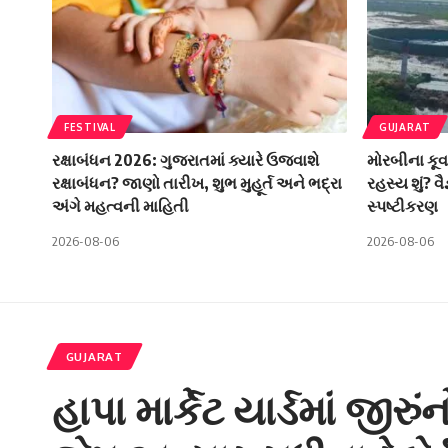
FESTIVAL
GUJARAT
રક્ષાબંધન 2026: ગુજરાતમાં ક્યારે ઉજવાશે
મોરબીના કૂવ
રક્ષાબંધન? જાણો તારીખ, શુભ મુહૂર્ત અને ભદ્રા
રહસ્ય શું? વ
અંગે મહત્વની માહિતી
સ્પષ્ટીકરણ
2026-08-06
2026-08-06
GUJARAT
હાપા માર્કેટ યાર્ડમાં જીર