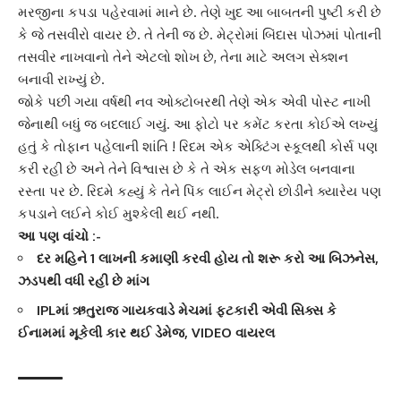
મરજીના કપડા પહેરવામાં માને છે. તેણે ખુદ આ બાબતની પુષ્ટી કરી છે
કે જે તસવીરો વાયર છે. તે તેની જ છે. મેટ્રોમાં બિંદાસ પોઝમાં પોતાની
તસવીર નાખવાનો તેને એટલો શોખ છે, તેના માટે અલગ સેક્શન
બનાવી રાખ્યું છે.
જોકે પછી ગયા વર્ષથી નવ ઓક્ટોબરથી તેણે એક એવી પોસ્ટ નાખી
જેનાથી બધું જ બદલાઈ ગયું. આ ફોટો પર કમેંટ કરતા કોઈએ લખ્યું
હતું કે તોફાન પહેલાની શાંતિ !
રિદમ
એક એક્ટિંગ સ્કૂલથી કોર્સ પણ
કરી રહી છે અને તેને વિશ્વાસ છે કે તે એક સફળ મોડેલ બનવાના
રસ્તા પર છે. રિદમે કહ્યું કે તેને પિંક લાઈન મેટ્રો છોડીને ક્યારેય પણ
કપડાને લઈને કોઈ મુશ્કેલી થઈ નથી.
આ પણ વાંચો :-
દર મહિને 1 લાખની કમાણી કરવી હોય તો શરૂ કરો આ બિઝનેસ,
ઝડપથી વધી રહી છે માંગ
IPLમાં ઋતુરાજ ગાયકવાડે મેચમાં ફટકારી એવી સિક્સ કે
ઈનામમાં મૂકેલી કાર થઈ ડેમેજ, VIDEO વાયરલ