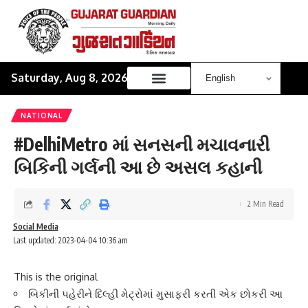
Saturday, Aug 8, 2026
NATIONAL
#DelhiMetro માં સનસની મચાવનારી
બિકિની ગર્લની આ છે અસલ કહાની
2 Min Read
Social Media
Last updated: 2023-04-04 10:36 am
This is the original
બિકીની પહેરીને દિલ્હી મેટ્રોમાં મુસાફરી કરતી એક છોકરી આ