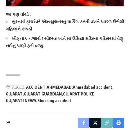
આ પણ વાંચો :-
સુરતમાં ડ્રાઈવરે એમ્બ્યુલન્સનું પાર્કિંગ કરતી વખતે પાછળ ઉભેલી
મહિલાને કચડી
ખૌફનાક નજારો ! સીદસર ખાતે મા ઉમિયા મંદિરના પરિસરમાં વેણુ
નદીનું પાણી ફરી વળ્યું
TAGGED:
ACCIDENT
AHMEDABAD
Ahmedabad accident
GUJARAT
GUJARAT GUARDIAN
GUJARAT POLICE
GUJARATI NEWS
Shocking accident