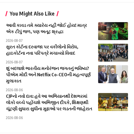
You Might Also Like
આવી કાવડ તમે ક્યારેય નહીં જોઈ હોય! માત્ર
એક ટીપું જળ, પણ અતૂટ શ્રદ્ધા
2026-08-07
સુરત કોર્ટના દરવાજા પર વકીલોનો વિરોધ,
હાઇકોર્ટના નવા પરિપત્રે મચાવ્યો વિવાદ
2026-08-07
શું બદલાશે ભારતીય મનોરંજન જગતનું ભવિષ્ય?
પીએમ મોદી અને Netflix Co-CEOની મહત્વપૂર્ણ
મુલાકાત
2026-08-06
CJPનો નવો દાવ: હવે આ અભિયાનથી દેશભરમાં
લોકો વચ્ચે પહોંચશે અભિજીત દીપકે, શિક્ષણથી
ચૂંટણી સુધારા સુધીના મુદ્દાઓ પર લડતની જાહેરાત
2026-08-06