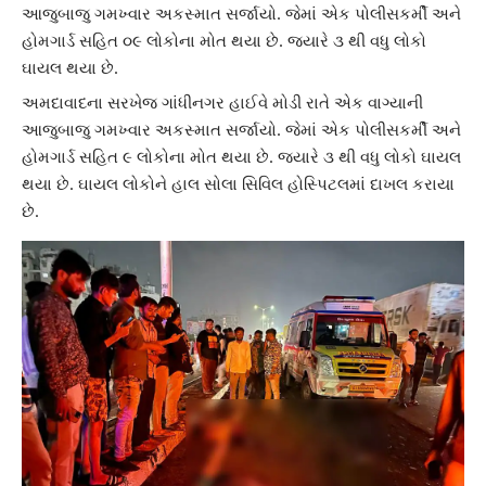
આજુબાજુ ગમખ્વાર અકસ્માત સર્જાયો. જેમાં એક પોલીસકર્મી અને
હોમગાર્ડ સહિત ૦૯ લોકોના મોત થયા છે. જ્યારે ૩ થી વધુ લોકો
ઘાયલ થયા છે.
અમદાવાદ
ના સરખેજ ગાંધીનગર હાઈવે મોડી રાતે એક વાગ્યાની
આજુબાજુ
ગમખ્વાર અકસ્માત
સર્જાયો. જેમાં એક પોલીસકર્મી અને
હોમગાર્ડ સહિત ૯ લોકોના મોત થયા છે. જ્યારે ૩ થી વધુ લોકો ઘાયલ
થયા છે. ઘાયલ લોકોને હાલ સોલા સિવિલ હોસ્પિટલમાં દાખલ કરાયા
છે.