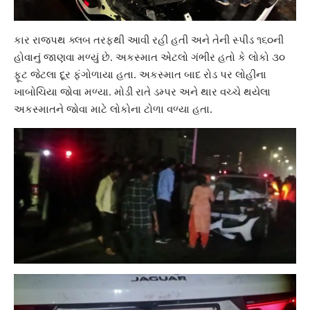
કાર
રાજપથ ક્લબ
તરફથી આવી રહી હતી અને તેની સ્પીડ ૧૬૦ની
હોવાનું જાણવા મળ્યું છે. અકસ્માત એટલો ગંભીર હતો કે લોકો ૩૦
ફૂટ જેટલા દૂર ફંગોળાયા હતા. અકસ્માત બાદ રોડ પર લોહીના
ખાબોચિયા જોવા મળ્યા. મોડી રાતે ડમ્પર અને થાર વચ્ચે થયેલા
અકસ્માતને જોવા માટે લોકોના ટોળા વળ્યા હતા.