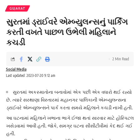
GUJARAT
સુરતમાં ડ્રાઈવરે એમ્બ્યુલન્સનું પાર્કિંગ
કરતી વખતે પાછળ ઉભેલી મહિલાને
કચડી
2 Min Read
Social Media
Last updated: 2023-07-20 9:12 am
સુરતમાં અકસ્માતોના બનાવોમાં એક પછી એક વધારો થઈ રહ્યો
છે. ત્યારે સરથાણા વિસ્તારમાં મહાનગર પાલિકાની એમ્બ્યુલન્સના
ડ્રાઈવરે એમ્બ્યુલન્સને પાર્ક કરતા સમયે મહિલાને કચડી નાખી હતી.
આ ઘટનામાં
મહિલા
ને ખભાના ભાગે ઈજા થતાં સારવાર માટે હોસ્પિટલ
ખસેડવામાં આવી હતી. જોકે, સમગ્ર ઘટના સીસીટીવીમાં કેદ થઈ ગઈ
હતી.