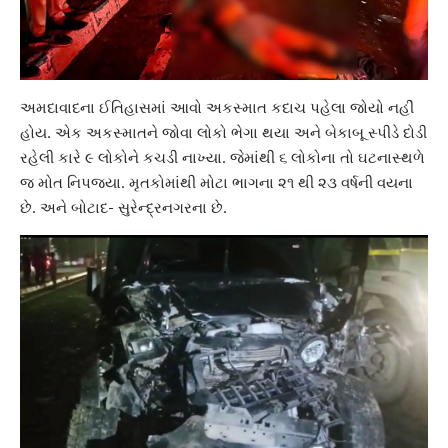
અમદાવાદ
ના ઈતિહાસમાં આવો અકસ્માત કદાચ પહેલા જોયો નહીં
હોય. એક અકસ્માતને જોવા લોકો ભેગા થયા અને બેકાબૂ સ્પીડે દોડી
રહેલી કારે ૯ લોકોને કચડી નાખ્યા. જેમાંથી ૬ લોકોના તો ઘટનાસ્થળે
જ મોત નિપજ્યા. મૃતકોમાંથી મોટા ભાગના ૨૧ થી ૨૩ વર્ષની વયના
છે. અને
બોટાદ- સુરેન્દ્રનગર
ના છે.