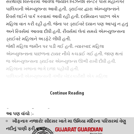
સરથાણા વિસ્તારમાં આવેલા જ્યોતિ બિઝનેશ સેન્ટર પાસે
મહાનગર
પાલિકા
ની એમ્બ્યુલન્સ આવી હતી. ડ્રાઈવર દ્વારા એમ્બ્યુલન્સને
રિવર્સ લઈને પાર્ક કરવામાં આવી રહી હતી. દરમિયાન પાછળ એક
મહિલા વાત કરી રહી હતી. જેના પર ડ્રાઈવરે ધ્યાન પણ આપ્યું ન હતું
અને રિવર્સમાં આવવા દીધી હતી. રીવર્સમાં લેતાં સમયે
એમ્બ્યુલન્સના
ડ્રાઈવરે
મહિલાને અડફેટે લીધી હતી.
જેથી મહિલા જમીન પર પડી ગઈ હતી. ત્યારબાદ મહિલા
એમ્બ્યુલન્સના પાછળના ટાયર નીચે કચડાઈ ગઈ હતી. જાણ થતાં
જ
એમ્બ્યુલન્સના ડ્રાઈવર
એમ્બ્યુલન્સ ઊભી રાખી દીધી હતી.
મહિલાના ખભાના ભાગે ઇજા પહોંચી હતી.
પાલિકાની એમ્બ્યુલન્સ
ની ગંભીર બેદરકારીથી એક મહિલા
ઈજાગ્રસ્ત થઈ છે. આ આખી ઘટનામાં મહિલાનો ચમત્કારિક બચાવ
થયો છે. મહિલાને હાલ તો ખાનગી હોસ્પિટલમાં સારવાર ચાલી છે.
Continue Reading
જ્યારે
હોસ્પિટલ
દ્વારા સરથાણા પોલીસને જાણ કરવામાં આવી છે.
હાલ પોલીસે વધુ તપાસ હાથ ધરી છે.
આ પણ વાંચો :-
ખૌફનાક નજારો! સીદસર ખાતે મા ઉમિયા મંદિરના પરિસરમાં વેણુ
નદીનું પાણી ફરી વળ્યું