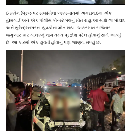
ઈસ્કોન બ્રિજ
પર સર્જાયેલા અકસ્માતમાં અમદાવાદના એક
હોમગાર્ડ
અને એક પોલીસ કોન્સ્ટેબલનું મોત થયું.આ સાથે જ બોટાદ
અને સુરેન્દ્રનગરના યુવકોના મોત થયા. અકસ્માત સર્જનાર
જગુઆર કાર ચાલકનું નામ તથ્ય પ્રજ્ઞેશ પટેલ હોવાનું સામે આવ્યું
છે. આ કારમાં એક
યુવતી
હોવાનું પણ જાણવા મળ્યું છે.