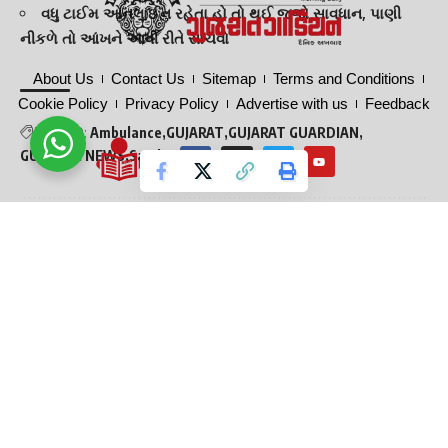
વધુ ટાઈમ ઓનલાઈન રહેતા હો તો થઈ જજો સાવધાન, પાણી
નીકળે તો આંખને આવી રીતે સાચવો
About Us
Contact Us
Sitemap
Terms and Conditions
Cookie Policy
Privacy Policy
Advertise with us
Feedback
TAGGED:
Ambulance
GUJARAT
GUJARAT GUARDIAN
GUJARATI NEWS
Sarthana
Surat news