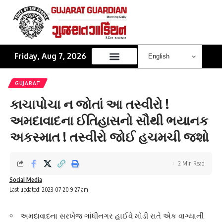
Friday, Aug 7, 2026
GUJARAT
કાચાપોચા ન જોતાં આ તસ્વીરો !
અમદાવાદના ઈતિહાસનો સૌથી ભયાનક
અકસ્માત ! તસ્વીરો જોઈ હચમચી જશો
2 Min Read
Social Media
Last updated: 2023-07-20 9:27 am
અમદાવાદના સરખેજ ગાંધીનગર હાઈવે મોડી રાતે એક વાગ્યાની