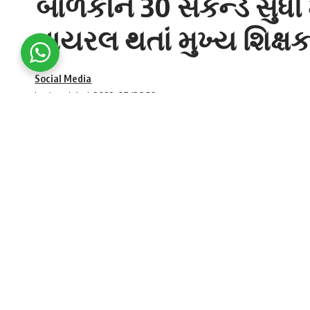
બાળકીને 30 સેકન્ડ સુધી 
વાયરલ થતાં મુખ્ય શિક્ષક
Social Media
Last updated: 2022-07-13 3:56 pm
Teacher slaps 5-year-old girl
વાયરલ વીડિયોમાં જોવા મળી રહ્યું છે કે શિક્ષક 
SHARE
મારે છે. આ સિવાય શિક્ષક પણ બાળકના વાળ ખેંચે છ
આજે
ગુરુપૂર્ણિમા
(Gurupurnima) છે અને આ દિવસે દ
યુપીના
ઉન્નાવ
જિલ્લામાંથી (Unnao district) ગુ
આવ્યો છે. અહીંની એક સરકારી શાળાના શિક્ષકે 5 વર્
આ ઘટનાનો
વીડિયો વાયરલ
(Video viral) થતાં 
ઇસ્લામનગર પ્રાથમિક શાળાનો છે.
શિક્ષકે 5 વર્ષની
માસૂમ બાળકી
ને માર માર્યો એટલું