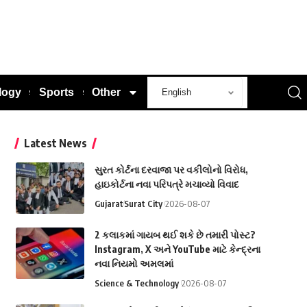
logy
Sports
Other
Latest News
સુરત કોર્ટના દરવાજા પર વકીલોનો વિરોધ,
હાઇકોર્ટના નવા પરિપત્રે મચાવ્યો વિવાદ
Gujarat
Surat City
2026-08-07
2 કલાકમાં ગાયબ થઈ શકે છે તમારી પોસ્ટ?
Instagram, X અને YouTube માટે કેન્દ્રના
નવા નિયમો અમલમાં
Science & Technology
2026-08-07