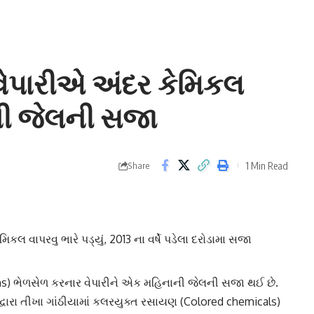
ા વેપારીએ અંદર કેમિકલ
ની જેલની સજા
1 Min Read
Share
િકલ વાપરવુ ભારે પડ્યું, 2013 ના વર્ષે પડેલા દરોડામા સજા
s) ભેળસેળ કરનાર વેપારીને એક મહિનાની જેલની સજા થઈ છે.
 દ્વારા તીખા ગાંઠીયામાં કલરયુક્ત રસાયણ (Colored chemicals)