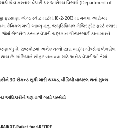
ાથે ચેડા કરનારા વેપારી પર
આરોગ્ય વિભાગે
(Department of
ી ફરસાણા એન્ડ સ્વીટ માર્ટ
માં 18-2-2013 માં મનપા આરોગ્ય
ામાં
કેમિકલ
મળી આવ્યુ હતું. જ્યુડિશિયલ મેજિસ્ટ્રેટ ફર્સ્ટ ક્લાસ
. જેમાં ભેળસેળ કરનાર વેપારી ચંદ્રકાંત ગીરધરભાઈ કાનાબારને
ાવ્યુ કે, રાજકોટમાં અનેક તત્વો દ્વારા ખાદ્ય ચીજોમાં ભેળસેળ
ં થાય છે. ગાંઠિયાને સોફ્ટ બનાવવા માટે અનેક વેપારીઓ તેમાં
ાળકીને 30 સેકન્ડ સુધી મારી થપ્પડ, વીડિયો વાયરલ થતાં મુખ્ય
 ઉચ્ચ અધિકારીને પણ વળી ગયો પરસેવો
RAJKOT
Rajkot food
RECIPE