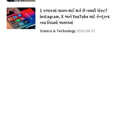
2 કલાકમાં ગાયબ થઈ શકે છે તમારી પોસ્ટ?
Instagram, X અને YouTube માટે કેન્દ્રના
નવા નિયમો અમલમાં
Science & Technology
2026-08-07
શું બદલાશે ભારતીય મનોરંજન જગતનું ભવિષ્ય?
પીએમ મોદી અને Netflix Co-CEOની
મહત્વપૂર્ણ મુલાકાત
Entertainment
2026-08-06
CJPનો નવો દાવ: હવે આ અભિયાનથી દેશભરમાં
લોકો વચ્ચે પહોંચશે અભિજીત દીપકે, શિક્ષણથી
ચૂંટણી સુધારા સુધીના મુદ્દાઓ પર લડતની
જાહેરાત
Politics
2026-08-06
Categories