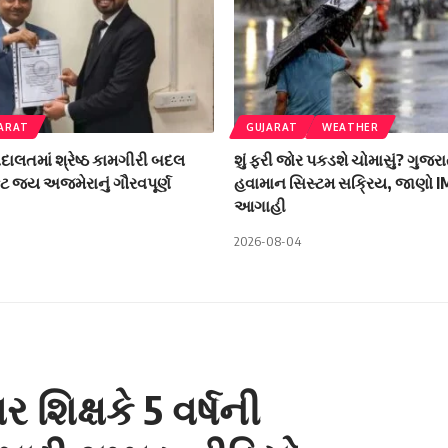
ARAT
GUJARAT
WEATHER
ાલતમાં શ્રેષ્ઠ કામગીરી બદલ
શું ફરી જોર પકડશે ચોમાસું? ગુજરા
ટ જય અજમેરાનું ગૌરવપૂર્ણ
હવામાન સિસ્ટમ સક્રિય, જાણો 
આગાહી
2026-08-04
 શિક્ષકે 5 વર્ષની