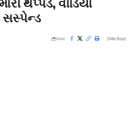
મારી થપ્પડ, વીડિયો
 સસ્પેન્ડ
3 Min Read
Share
બાળકીને માર મારી રહ્યો છે. તે છોકરીને 30 સેકન્ડમાં 10 વાર થપ્પડ
ે અને તેમને ગાળો આપે છે.
ેશમાં દરેક લોકો તેમના ગુરુઓને યાદ કરી રહ્યા છે. પરંતુ
રુઓની નૈતિકતા પર સવાલ ઉઠાવતો એક ચોંકાવનારો કિસ્સો સામે
ષની બાળકીને તેનું હોમવર્ક ન કરવા પર નિર્દયતાથી માર માર્યો છે.
મામલો સામે આવ્યો હતો. આ સમગ્ર મામલો અસોહા બ્લોકની
 જ નહીં પરંતુ તેને કોઈને ફરિયાદ ન કરવાની ધમકી પણ આપી.