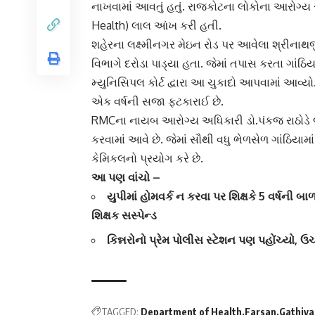
નાખવામાં આવતું હતું. રાજકોટના લોકોના આરોગ્ય સ
Health) લાલ આંખ કરી હતી.
શહેરના લક્ષ્મીનગર મેઇન રોડ પર આવેલા
શ્રીનાથજ
વિભાગે દરોડા પાડ્યા હતા. જેમાં તપાસ કરતા ગાંઠિય
મ્યુનિસિપલ કોર્ટ દ્વારા આ ચુકાદો આપવામાં આવ્યો
એક વર્ષની સજા ફટકારાઈ છે.
RMC
ના નાયબ આરોગ્ય અધિકારી ડો.પંકજ રાઠોડે જણ
કરવામાં આવે છે. જેમાં સૌથી વધુ ભેળસેળ ગાંઠિયામા
કેમિકલનો પ્રયોગ કરે છે.
આ પણ વાંચો –
યુપીમાં હોમવર્ક ન કરવા પર શિક્ષકે 5 વર્ષની બ
શિક્ષક સસ્પેન્ડ
કિન્નરોનો પ્રેમ પોલીસ સ્ટેશન પણ પહોંચ્યો,
TAGGED:
Department of Health
Farsan
Gathiya