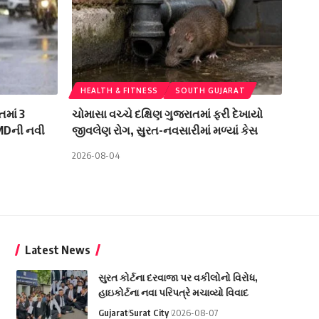
HEALTH & FITNESS
SOUTH GUJARAT
તમાં 3
ચોમાસા વચ્ચે દક્ષિણ ગુજરાતમાં ફરી દેખાયો
IMDની નવી
જીવલેણ રોગ, સુરત-નવસારીમાં મળ્યાં કેસ
2026-08-04
Latest News
સુરત કોર્ટના દરવાજા પર વકીલોનો વિરોધ,
હાઇકોર્ટના નવા પરિપત્રે મચાવ્યો વિવાદ
Gujarat
Surat City
2026-08-07