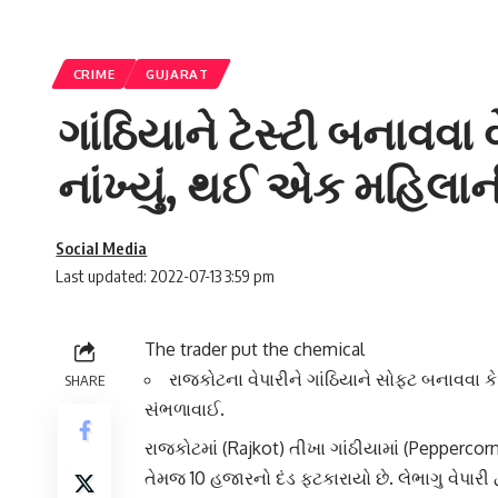
CRIME
GUJARAT
ગાંઠિયાને ટેસ્ટી બનાવવ
નાંખ્યું, થઈ એક મહિલા
Social Media
Last updated: 2022-07-13 3:59 pm
The trader put the chemical
રાજકોટના વેપારીને ગાંઠિયાને સોફ્ટ બનાવવા કેમ
SHARE
સંભળાવાઈ.
રાજકોટ
માં (Rajkot)
તીખા ગાંઠીયામાં
(Peppercorn
તેમજ 10 હજારનો દંડ ફટકારાયો છે. લેભાગુ વેપારી