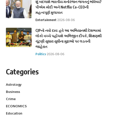
શું બદલાશે ભારતીય મનોરંજન જગતનું ભવિષ્ય?
પીએમ મોદી અને Netflix Co-CEOની
મહત્વપૂર્ણ મુલાકાત
Entertainment
2026-08-06
CJPનો નવો દાવ: હવે આ અભિયાનથી દેશભરમાં
લોકો વચ્ચે પહોંચશે અભિજીત દીપકે, શિક્ષણથી
ચૂંટણી સુધારા સુધીના મુદ્દાઓ પર લડતની
જાહેરાત
Politics
2026-08-06
Categories
Astrology
Business
Crime
ECONOMICS
Education