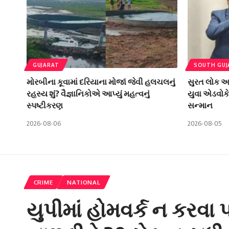
GUJARAT
SOUTH GUJ
મોરબીના કૂવામાં દરિયાના મોજાં જેવી હલચલનું
સુરત લોક અદ
રહસ્ય શું? વૈજ્ઞાનિકોએ આપ્યું મહત્વનું
યુવા એડવોકે
સ્પષ્ટીકરણ
સન્માન
2026-08-06
2026-08-05
CRIME
NATIONAL
યુપીમાં હોમવર્ક ન કરવા પર