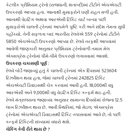
કેટલીક પ્રીમિયમ ટ્રેનો (રાજધાની, શતાબ્દી)માં ટીટીને એચએચટી
ઉપકરણો આપ્યા હતા. આનાથી મુસાફરોને ઘણી રાહત મળી હતી.
આનાથી વેઇટિંગ અથવા આરએસી ટિકિટ ચાર્ટ બન્યા પછી
મુસાફરોએ
ચાલતી ટ્રેન
માં આપમેળે પુષ્ટિ કરી અને સંદેશ તેમના સુધી
પહોંચ્યો. તેની સફળતા બાદ ભારતીય રેલવેએ 559 ટ્રેનોમાં ટીટીને
5850 એચએચટી ઉપકરણો આપ્યા છે. રેલવે તરફથી આપવામાં
આવેલી જાણકારી અનુસાર પ્રીમિયમ ટ્રેનોવાળી તમામ
મેલ
એક્સપ્રેસ ટ્રેનો
માં ધીમે-ધીમે ઉપકરણો લગાવવામાં આવશે.
ઉપકરણ ચકાસણી પૂર્ણ :
રેલવે બોર્ડે જણાવ્યું હતું કે
ચાલતી ટ્રેન
માં એક દિવસમાં 523604
રિઝર્વેશન થયા હતા, જેમાં ચાલતી ટ્રેનમાં 242825 ટિકિટ
એચએચટી ડિવાઇસથી ચેક કરવામાં આવી હતી. 18,000થી વધુ
આરએસી અને 9,000થી વધુ વેઇટિંગ ટિકિટ કન્ફર્મ થઇ હતી.
રેલવે મંત્રાલયના જણાવ્યા અનુસાર સામાન્ય દિવસોમાં રોજના 12.5
લાખ રિઝર્વેશન થાય છે. આવી સ્થિતિમાં, જો મેઇલ, એક્સપ્રેસ
ટ્રેનોમાં
એચએચટી ડિવાઇસ
થી ટિકિટ તપાસવામાં આવે છે, તો પછી
કન્ફર્મ ટિકિટની સંખ્યામાં વધારો થશે.
ચેકિંગ કેવી રીતે થાય છે ?