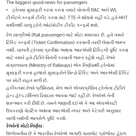
The biggest good news for passengers
ટ્રેનમાં મુસાફરી કરતા કરતા તમારે પોતાની RAC અને WL
ટીકીટને કન્ફર્મ ટીકીટ કરવા માટે TTE ને શોધવો નહી પડે. હવે HHT
મશીનથી ચાલુ ટ્રેને ઓટોમેટીક ટીકીટ કન્ફર્મ થશે.
રેલ યાત્રી
ઓ (Rail passenger) માટે મોટા સમાચાર છે. હવે તમારે
ટિકિટ કન્ફર્મ
(Ticket Confirmation) કરવાની તસ્દી લેવાની જરૂર
નથી. ચાલતી ટ્રેનમાં પ્રતીક્ષા અથવા આરએસી ટિકિટની પુષ્ટિ કરવા
માટે તમારે હવે ટીટીને વિનંતી કરવાની જરૂર રહેશે નહીં.
રેલવે
મંત્રાલય
ના (Ministry of Railways) એક નિર્ણયથી ટ્રેનોમાં
મુસાફરી કરતા હજારો મુસાફરોને વિન્ડો ટિકિટ અને આરએસી ટિકિટ
પર મોટી રાહત મળી છે.
હકીકતમાં રેલવે પ્રીમિયમ, મેલ અને
એક્સપ્રેસિવ ટ્રેનો
ના ટીટીને
હેન્ડ હેલ્ડ ટર્મિનલ ડિવાઇસ આપવા જઈ રહી છે. રેલવેએ તેની
શરૂઆત કરી દીધી છે. તમને જણાવી દઈએ કે આ એચએચટી
ઉપકરણો વેઇટિંગ
અથવા આરએસી નંબર અને કેટેગરી અનુસાર
ખાલી બર્થની આપમેળે પુષ્ટિ કરશે.
રેલવેનો મોટો નિર્ણય :
ઉલ્લેખનીય છે કે
ભારતીય રેલવે
એ અગાઉ પાયલોટ પ્રોજેક્ટ હેઠળ