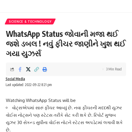
SCIENCE & TECHNOLOGY
WhatsApp Status જોવાની મજા થઈ
જશે ડબલ ! નવું ફીચર જાણીને ખુશ થઈ
ગયા યુઝર્સ
3 Min Read
Social Media
Last updated: 2022-09-22 8:21 pm
Watching WhatsApp Status will be
વોટ્સએપમાં સારું ફીચર આવ્યું છે. નવા ફીચરની મદદથી યુઝર
વોઈસ નોટ્સને પણ સ્ટેટસ તરીકે સેટ કરી શકે છે. રિપોર્ટ મુજબ
યુઝર 30 સેકન્ડ સુધીના વોઈસ નોટને સ્ટેટસ અપડેટમાં લગાવી શકે
છે.