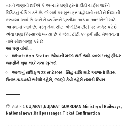
તમને જણાવી દઈએ કે અત્યારે ઘણી ટ્રેનો
ટીટી ચાર્ટ્સ
લઈને
ટિકિટનું ચેકિંગ કરે છે. જે બર્થ પર મુસાફર પહોંચતો નથી તે નિશાની
કરવામાં આવે છે અને તે વ્યક્તિને પ્રતીક્ષા અથવા આરએસી માટે
આપવામાં આવે છે. પરંતુ તેમાં સીટ-એલોટિંગ ટીટી પર નિર્ભર કરે છે.
એવા ઘણા કિસ્સાઓ બન્યા છે કે જેમાં
ટીટી કન્ફર્મ
સીટ મેળવવાના
નામે સોદાબાજી કરે છે.
આ પણ વાંચો :-
WhatsApp Status જોવાની મજા થઈ જશે ડબલ ! નવું ફીચર
જાણીને ખુશ થઈ ગયા યુઝર્સ
આજનું રાશિફળ 23 સપ્ટેમ્બર : સિંહ રાશિ માટે આજનો દિવસ
ઉતાર-ચઢાવથી ભરેલો રહેશે, જાણો કેવો રહેશે તમારો દિવસ
TAGGED:
GUJARAT
GUJARAT GUARDIAN
Ministry of Railways
National news
Rail passenger
Ticket Confirmation