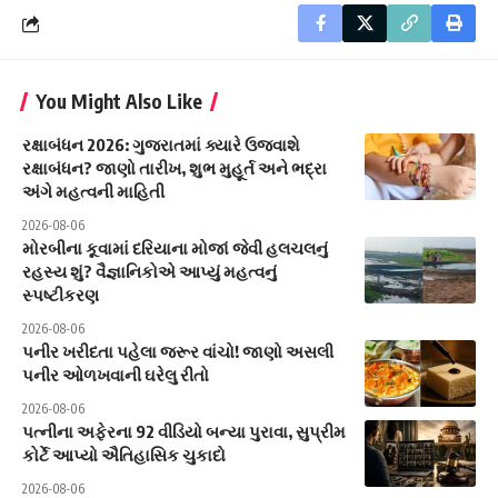
You Might Also Like
રક્ષાબંધન 2026: ગુજરાતમાં ક્યારે ઉજવાશે
રક્ષાબંધન? જાણો તારીખ, શુભ મુહૂર્ત અને ભદ્રા
અંગે મહત્વની માહિતી
2026-08-06
મોરબીના કૂવામાં દરિયાના મોજાં જેવી હલચલનું
રહસ્ય શું? વૈજ્ઞાનિકોએ આપ્યું મહત્વનું
સ્પષ્ટીકરણ
2026-08-06
પનીર ખરીદતા પહેલા જરૂર વાંચો! જાણો અસલી
પનીર ઓળખવાની ઘરેલુ રીતો
2026-08-06
પત્નીના અફેરના 92 વીડિયો બન્યા પુરાવા, સુપ્રીમ
કોર્ટે આપ્યો ઐતિહાસિક ચુકાદો
2026-08-06