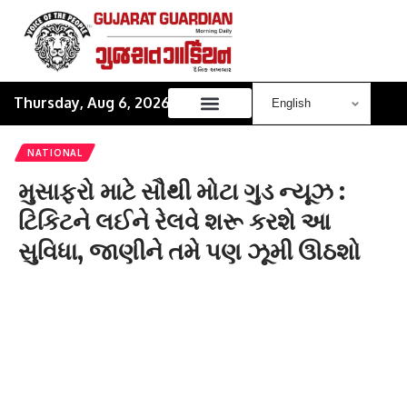
Thursday, Aug 6, 2026
NATIONAL
મુસાફરો માટે સૌથી મોટા ગુડ ન્યૂઝ :
ટિકિટને લઈને રેલવે શરૂ કરશે આ
સુવિધા, જાણીને તમે પણ ઝૂમી ઊઠશો