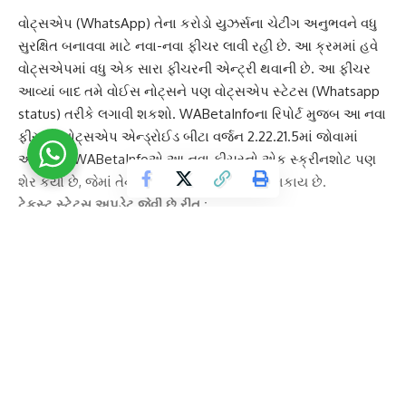
વોટ્સએપ
(WhatsApp) તેના કરોડો યુઝર્સના ચેટીંગ અનુભવને વધુ
સુરક્ષિત બનાવવા માટે નવા-નવા ફીચર લાવી રહી છે. આ ક્રમમાં હવે
વોટ્સએપમાં વધુ એક સારા ફીચરની એન્ટ્રી થવાની છે. આ ફીચર
આવ્યાં બાદ તમે વોઈસ નોટ્સને પણ
વોટ્સએપ સ્ટેટસ
(Whatsapp
status) તરીકે લગાવી શકશો. WABetaInfoના રિપોર્ટ મુજબ આ નવા
ફીચરને વોટ્સએપ એન્ડ્રોઈડ બીટા વર્જન 2.22.21.5માં જોવામાં
આવ્યું છે.
WABetaInfo
એ આ નવા ફીચરનો એક સ્ક્રીનશોટ પણ
શેર કર્યો છે, જેમાં તેના યુઝર ઈન્ટરફેસને જોઇ શકાય છે.
ટેકસ્ટ સ્ટેટસ અપડેટ જેવી છે રીત :
શેર કરવામાં આવેલા સ્ક્રીનશોટને જોઇને કહી શકાય છે કે
વોઈસ
નોટ
ને સ્ટેટસ તરીકે લગાવવાની રીત લગભગ ટેક્સ્ટ સ્ટેટસ અપડેટ
જેવી છે. સ્ટેટસ અપડેટ માટે વોઈસ નોટને રેકોર્ડ કરવાનુ ઓપ્શન
વોટ્સએપના નવા વર્જનમાં સેક્શનની અંદર રહેલુ છે. ખાસ વાત એ છે
કે યુઝર
વોઈસ
નોટ સ્ટેટસ અપડેટ કરતી વખતે તેના બેકગ્રાઉન્ડ
Continue Reading
કલરને પણ પોતાની પસંદ મુજબ સેટ કરી શકશે.
એન્ડ-ટૂ-એન્ડ એન્ક્રિપ્શનથી સુરક્ષિત હશે
વોઈસ સ્ટેટસ
:
WABetaInfoએ કહ્યું કે વોઈસ સ્ટેટસ અપડેટને યુઝર જ્યારે પણ