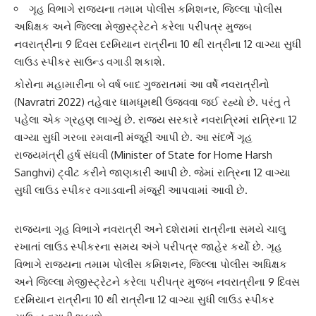
ગૃહ વિભાગે રાજ્યના તમામ પોલીસ કમિશનર, જિલ્લા પોલીસ
અધિક્ષક અને જિલ્લા મેજીસ્ટ્રેટને કરેલા પરીપત્ર મુજબ
નવરાત્રીના 9 દિવસ દરમિયાન રાત્રીના 10 થી રાત્રીના 12 વાગ્યા સુધી
લાઉડ સ્પીકર સાઉન્ડ વગાડી શકાશે.
કોરોના મહામારી
ના બે વર્ષ બાદ ગુજરાતમાં આ વર્ષે
નવરાત્રી
નો
(Navratri 2022) તહેવાર ધામધૂમથી ઉજવવા જઈ રહ્યો છે. પરંતુ તે
પહેલા એક ગ્રહણ લાગ્યું છે. રાજ્ય સરકારે
નવરાત્રિ
માં રાત્રિના 12
વાગ્યા સુધી ગરબા રમવાની મંજૂરી આપી છે. આ સંદર્ભે ગૃહ
રાજ્યમંત્રી
હર્ષ સંઘવી
(Minister of State for Home Harsh
Sanghvi) ટ્વીટ કરીને જાણકારી આપી છે. જેમાં રાત્રિના 12 વાગ્યા
સુધી લાઉડ સ્પીકર વગાડવાની મંજૂરી આપવામાં આવી છે.
રાજ્યના ગૃહ વિભાગે
નવરાત્રી
અને દશેરામાં રાત્રીના સમયે ચાલુ
રખાતાં લાઉડ સ્પીકરના સમય અંગે પરીપત્ર જાહેર કર્યો છે. ગૃહ
વિભાગે રાજ્યના તમામ
પોલીસ કમિશનર
, જિલ્લા પોલીસ અધિક્ષક
અને જિલ્લા મેજીસ્ટ્રેટને કરેલા પરીપત્ર મુજબ નવરાત્રીના 9 દિવસ
દરમિયાન રાત્રીના 10 થી રાત્રીના 12 વાગ્યા સુધી લાઉડ સ્પીકર