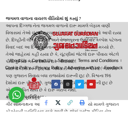
થયો છે. તમને જણાવી દઈએ કે જગમલ વાળા
ગીર સોમનાથ
ના
આપના ઉમેદવાર છે, જેમનો વિડિયો વાયરલ થયો છે.
જગમલ વાળાના
વાયરલ વીડિયો
માં શું કહ્યું ?
આપના દિગ્ગજ નેતા
જગમલ વાળા
નો દારૂ મામલે બેફામ વાણી
વિલાસમાં તેઓ ચૂંટણી પ્રચારમાં જ દારૂ પીવાનો પરવાનો આપી રહ્યા
છે. દિલ્હીની લીકર પોલિસી અને વેજલપુરના ઉમેદવાર કલ્પેશ પટેલના
વિવાદ બાદ આ દિગ્ગજ નેતાનો નવો વિવાદથી ખળભળાટ મચ્યો છે.
તેઓ જાહેરમાં કહી રહ્યા છે કે, ચૂંટણીમાં જેટલો દારૂ પીવાય એટલે
About Us
Contact Us
Sitemap
Terms and Conditions
પીવો.
દુનિયા ભર
ના દેશોમાં દારૂ પીવાય છે.
Cookie Policy
Privacy Policy
Advertise with us
Feedback
મોટા ડોકટરો અને Ips, ias અધિકારીઓ પણ દારૂ પીવે છે. ભારતમાં
પણ ગુજરાત સિવાય બધા રાજ્યોમાં દારૂની છૂટ છે. વિશ્વના 196
દેશોમાં દારૂ પીવાય છે.
ગુજરાત
સિવાય દેશ ભરમાં દારૂની છુટ છે
એટલે સાબિત થાય છે કે દારૂ ખરાબ નથી.
કોંગ્રેસની પ્રતિક્રિયા :
ગીર સોમનાથના આપના ઉમેદવારના વાઇરલ વીડિયો મામલે
ગુજરાત
કોંગ્રેસ
ની પ્રતિક્રિયા સામે આવી છે. જેમાં પ્રદેશ મીડિયા સેલ
કન્વીનર
હેમાંગ રાવલે
આપ પર આકરા પ્રહારો કર્યા છે. હેમાંગ રાવલે
જણાવ્યું કે, આપના ઉમેદવારનો આ વાણી વિલાસ તેમનું ચાલ અને