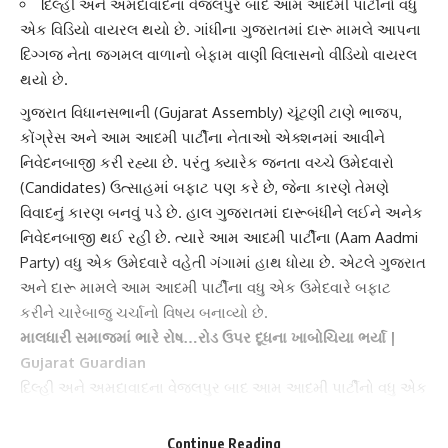
દિલ્હી અને અમદાવાદના વેજલપુર બાદ આમ આદમી પાર્ટીનો વધુ
એક વિડિયો વાયરલ થયો છે. ગાંધીના ગુજરાતમાં દારૂ મામલે આપના
દિગ્ગજ નેતા જગમલ વાળાનો બેફામ વાણી વિલાસનો વીડિયો વાયરલ
થયો છે.
ગુજરાત વિધાનસભા
ની (Gujarat Assembly) ચૂંટણી ટાણે ભાજપ,
કોંગ્રેસ અને આમ આદમી પાર્ટીના નેતાઓ એક્શનમાં આવીને
નિવેદનબાજી કરી રહ્યા છે. પરંતુ ક્યારેક જનતા વચ્ચે
ઉમેદવારો
(Candidates) ઉત્સાહમાં બફાટ પણ કરે છે, જેના કારણે તેમણે
વિવાદનું કારણ બનવું પડે છે. હાલ ગુજરાતમાં દારૂબંધીને લઈને અનેક
નિવેદનબાજી થઈ રહી છે. ત્યારે
આમ આદમી પાર્ટી
ના (Aam Aadmi
Party) વધુ એક ઉમેદવારે વહેતી ગંગામાં હાથ ધોયા છે. એટલે ગુજરાત
અને દારૂ મામલે
આમ આદમી પાર્ટી
ના વધુ એક ઉમેદવારે બફાટ
કરીને ચારેબાજુ ચર્ચાનો વિષય બનાવ્યો છે.
માલધારી સમાજમાં ભારે રોષ…રોડ ઉપર દૂધના ખાબોચિયા ભર્યા |
Gujarat Guardian
દિલ્હી અને અમદાવાદના
વેજલપુર
બાદ આમ આદમી પાર્ટીનો વધુ એક
વિડિયો વાયરલ થયો છે. ગાંધીના ગુજરાતમાં દારૂ મામલે આપના
દિગ્ગજ નેતા
જગમલ વાળા
નો બેફામ વાણી વિલાસનો વીડિયો વાયરલ
Continue Reading