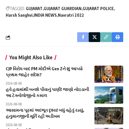
TAGGED:
GUJARAT
GUJARAT GUARDIAN
GUJARAT POLICE
Harsh Sanghvi
INDIA NEWS
Navratri 2022
You Might Also Like
CJP વિરોધ બાદ PM મોદીએ Gen Zને શું આપ્યો
પ્રથમ જાહેર સંદેશ?
2026-08-08
હવે હવામાંથી બનશે પીવાનું પાણી! જાણો નોઇડાની
આ ટેક્નોલોજીનો કમાલ
2026-08-08
આસામના પૂરમાં અદભૂત દૃશ્ય! બધું વહેતું રહ્યું,
હનુમાનજીની મૂર્તિ રહી અડીખમ
2026-08-08