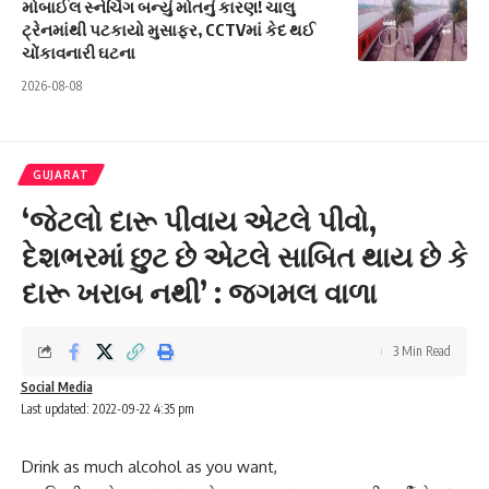
મોબાઈલ સ્નેચિંગ બન્યું મોતનું કારણ! ચાલુ
ટ્રેનમાંથી પટકાયો મુસાફર, CCTVમાં કેદ થઈ
ચોંકાવનારી ઘટના
2026-08-08
GUJARAT
‘જેટલો દારૂ પીવાય એટલે પીવો,
દેશભરમાં છુટ છે એટલે સાબિત થાય છે કે
દારૂ ખરાબ નથી’ : જગમલ વાળા
3 Min Read
Social Media
Last updated: 2022-09-22 4:35 pm
Drink as much alcohol as you want,