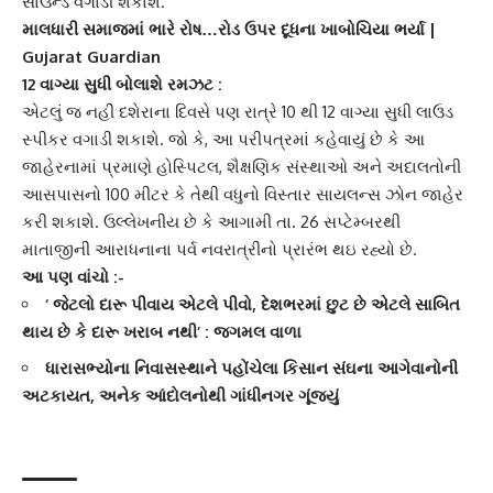
સાઉન્ડ વગાડી શકાશે.
માલધારી સમાજમાં ભારે રોષ…રોડ ઉપર દૂધના ખાબોચિયા ભર્યા |
Gujarat Guardian
12 વાગ્યા સુધી બોલાશે રમઝટ :
એટલું જ નહીં દશેરાના દિવસે પણ રાત્રે 10 થી 12 વાગ્યા સુધી
લાઉડ
સ્પીકર
વગાડી શકાશે. જો કે, આ પરીપત્રમાં કહેવાયું છે કે આ
જાહેરનામાં પ્રમાણે હોસ્પિટલ, શૈક્ષણિક સંસ્થાઓ અને અદાલતોની
આસપાસનો 100 મીટર કે તેથી વધુનો વિસ્તાર સાયલન્સ ઝોન જાહેર
કરી શકાશે. ઉલ્લેખનીય છે કે આગામી તા. 26 સપ્ટેમ્બરથી
માતાજીની આરાધનાના પર્વ
નવરાત્રી
નો પ્રારંભ થઇ રહ્યો છે.
આ પણ વાંચો :-
‘ જેટલો દારૂ પીવાય એટલે પીવો, દેશભરમાં છુટ છે એટલે સાબિત
થાય છે કે દારૂ ખરાબ નથી’ : જગમલ વાળા
ધારાસભ્યોના નિવાસસ્થાને પહોંચેલા કિસાન સંઘના આગેવાનોની
અટકાયત, અનેક આંદોલનોથી ગાંધીનગર ગૂંજ્યું