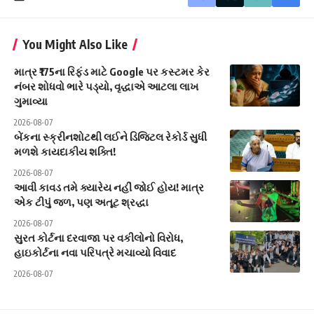
You Might Also Like
માત્ર ₹175ના રિફંડ માટે Google પર કસ્ટમર કેર
નંબર શોધવો ભારે પડ્યો, વૃદ્ધાએ આટલા લાખ
ગુમાવ્યા
2026-08-07
બેંકના સ્ક્રીનશોટથી લઈને ડિજિટલ રેકોર્ડ સુધી
મળશે કાયદાકીય શક્તિ!
2026-08-07
આવી કાવડ તમે ક્યારેય નહીં જોઈ હોય! માત્ર
એક ટીપું જળ, પણ અતૂટ શ્રદ્ધા
2026-08-07
સુરત કોર્ટના દરવાજા પર વકીલોનો વિરોધ,
હાઇકોર્ટના નવા પરિપત્રે મચાવ્યો વિવાદ
2026-08-07