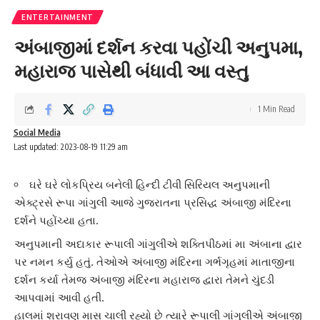
ENTERTAINMENT
અંબાજીમાં દર્શન કરવા પહોંચી અનુપમા,
મહારાજ પાસેથી બંધાવી આ વસ્તુ
1 Min Read
Social Media
Last updated: 2023-08-19 11:29 am
ઘરે ઘરે લોકપ્રિય બનેલી હિન્દી ટીવી સિરિયલ અનુપમાની
એક્ટ્રસે રૂપા ગાંગુલી આજે ગુજરાતના પ્રસિદ્ધ અંબાજી મંદિરના
દર્શને પહોંચ્યા હતા.
અનુપમા
ની અદાકાર
રૂપાલી ગાંગુલી
એ શક્તિપીઠમાં મા અંબાના દ્વાર
પર નમન કર્યુ હતું. તેઓએ અંબાજી મંદિરના ગર્ભગૃહમાં માતાજીના
દર્શન કર્યા તેમજ
અંબાજી મંદિર
ના મહારાજ દ્વારા તેમને ચુંદડી
આપવામાં આવી હતી.
હાલમાં શ્રાવણ માસ ચાલી રહ્યો છે ત્યારે
રૂપાલી ગાંગુલી
એ અંબાજી