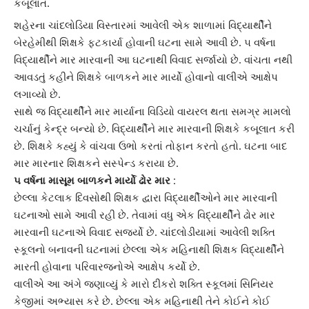
કબૂલાત.
શહેરના
ચાંદલોડિયા
વિસ્તારમાં આવેલી એક શાળામાં વિદ્યાર્થીને
બેરહેમીથી શિક્ષકે ફટકાર્યા હોવાની ઘટના સામે આવી છે. ૫ વર્ષના
વિદ્યાર્થીને
માર મારવા
ની આ ઘટનાથી વિવાદ સર્જાયો છે. વાંચતા નથી
આવડતું કહીને શિક્ષકે બાળકને માર માર્યો હોવાનો વાલીએ આક્ષેપ
લગાવ્યો છે.
સાથે જ વિદ્યાર્થીને માર માર્યાના
વિડિયો વાયરલ
થતા સમગ્ર મામલો
ચર્ચાનું કેન્દ્ર બન્યો છે. વિદ્યાર્થીને માર મારવાની શિક્ષકે કબૂલાત કરી
છે. શિક્ષકે કહ્યું કે વાંચવા ઉભો કરતાં તોફાન કરતો હતો. ઘટના બાદ
માર મારનાર શિક્ષકને સસ્પેન્ડ કરાયા છે.
૫ વર્ષના માસૂમ બાળકને માર્યો ઢોર માર :
છેલ્લા કેટલાક દિવસોથી શિક્ષક દ્વારા
વિદ્યાર્થીઓને માર મારવા
ની
ઘટનાઓ સામે આવી રહી છે. તેવામાં વધુ એક વિદ્યાર્થીને ઢોર માર
મારવાની ઘટનાએ વિવાદ સર્જ્યો છે. ચાંદલોડીયામાં આવેલી શક્તિ
સ્કૂલનો બનાવની ઘટનામાં છેલ્લા એક મહિનાથી શિક્ષક વિદ્યાર્થીને
મારતી હોવાના પરિવારજનોએ આક્ષેપ કર્યો છે.
વાલીએ આ અંગે જણાવ્યું કે મારો દીકરો શક્તિ સ્કૂલમાં
સિનિયર
કેજી
માં અભ્યાસ કરે છે. છેલ્લા એક મહિનાથી તેને કોઈને કોઈ