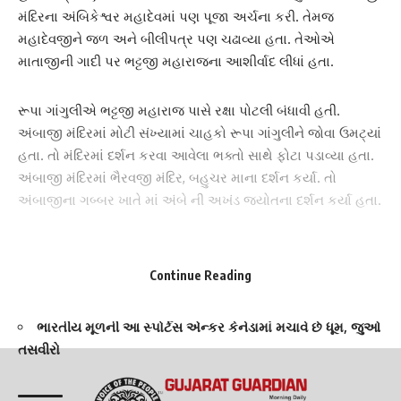
મંદિરના
અંબિકેશ્વર મહાદેવ
માં પણ પૂજા અર્ચના કરી. તેમજ
મહાદેવજીને જળ અને
બીલીપત્ર
પણ ચઢાવ્યા હતા. તેઓએ
માતાજીની ગાદી પર ભટ્ટજી મહારાજના આશીર્વાદ લીધાં હતા.
રૂપા ગાંગુલી
એ ભટ્ટજી મહારાજ પાસે રક્ષા પોટલી બંધાવી હતી.
અંબાજી મંદિર
માં મોટી સંખ્યામાં ચાહકો રૂપા ગાંગુલીને જોવા ઉમટ્યાં
હતા. તો મંદિરમાં દર્શન કરવા આવેલા ભક્તો સાથે ફોટા પડાવ્યા હતા.
અંબાજી મંદિર
માં ભૈરવજી મંદિર, બહુચર માના દર્શન કર્યા. તો
અંબાજી
ના ગબ્બર ખાતે માં અંબે ની અખંડ જ્યોતના દર્શન કર્યા હતા.
આ પણ વાંચો :-
ગુજરાતમાં શાંત પડેલું ચોમાસું ફરી સક્રિય થયું, વરસાદના ચોથા
Continue Reading
રાઉન્ડ માટે તૈયાર રહો થઈ ચૂકી છે આગાહી
ભારતીય મૂળની આ સ્પોર્ટસ એન્કર કેનેડામાં મચાવે છે ધૂમ, જુઓ
તસવીરો