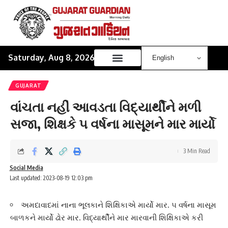
Saturday, Aug 8, 2026
GUJARAT
વાંચતા નહીં આવડતા વિદ્યાર્થીને મળી
સજા, શિક્ષકે ૫ વર્ષના માસૂમને માર માર્યો
3 Min Read
Social Media
Last updated: 2023-08-19 12:03 pm
અમદાવાદમાં નાના ભૂલકાને શિક્ષિકાએ માર્યો માર. ૫ વર્ષના માસૂમ
બાળકને માર્યો ઢોર માર. વિદ્યાર્થીને માર મારવાની શિક્ષિકાએ કરી