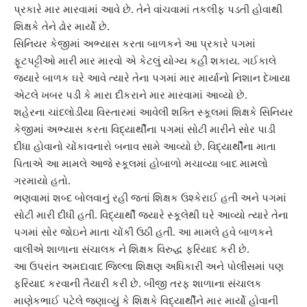
પ્રકારે માર મારવામાં આવે છે. તેને વાંચવામાં તકલીફ પડતી હોવાથી
શિક્ષકે તેને ઢોર માર્યો છે.
સિનિયર કેજી
માં અભ્યાસ કરતા બાળકને આ પ્રકારે પગમાં
ફૂટપટ્ટીઓ મારી માર મારવો એ કેટલું યોગ્ય કહી શકાય. ગઈકાલે
જ્યારે બાળક ઘરે આવે ત્યારે તેના પગમાં માર માર્યાનો નિશાન દેખાયા
એટલે ખબર પડી કે મારા દીકરાને માર મારવામાં આવ્યો છે.
શહેરના ચાંદલોડીયા વિસ્તારમાં આવેલી શક્તિ સ્કૂલમાં શિક્ષકે
સિનિયર
કેજી
માં અભ્યાસ કરતા વિદ્યાર્થીના પગમાં સોટી મારીને સોર પાડી
દીધા હોવાનો ચોંકાવનારો બનાવ સામે આવ્યો છે. વિદ્યાર્થીના માતા
પિતાએ આ મામલે આજે સ્કૂલમાં હોબાળો મચાવ્યા બાદ મામલો
ગરમાયો હતો.
ભણવામાં શબ્દ બોલવાનું રહી જતાં
શિક્ષક ઉશ્કેરાઈ
હતી અને પગમાં
સોટી મારી દીધી હતી. વિદ્યાર્થી જ્યારે સ્કૂલેથી ઘરે આવ્યો ત્યારે તેના
પગમાં સોર જોઇને માતા ચોંકી ઉઠી હતી. આ મામલે હવે બાળકને
વાલીએ શાળાના સંચાલક ને શિક્ષક વિરુદ્ધ ફરિયાદ કરી છે.
આ ઉપરાંત
અમદાવાદ
જિલ્લા શિક્ષણ અધિકારી અને પોલીસમાં પણ
ફરિયાદ કરવાની તૈયારી કરી છે. બીજી તરફ શાળાના સંચાલક
માણેકભાઈ પટેલે જણાવ્યું કે શિક્ષકે વિદ્યાર્થીને
માર માર્યો
હોવાની