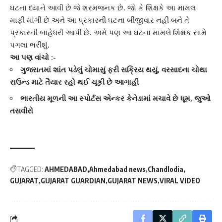
ઘટના ધ્યાને આવી છે જે શરમજનક છે. જો કે શિક્ષકે આ મામલ
માફી માંગી છે અને આ પ્રકારની ઘટના બીજીવાર નહીં બને તે
પ્રકારની બાહેધરી આપી છે. અમે પણ આ ઘટના મામલે શિક્ષક સામે
પગલા ભરીશું.
આ પણ વાંચો :-
ગુજરાતમાં શાંત પડેલું ચોમાસું ફરી સક્રિય થયું, વરસાદના ચોથા
રાઉન્ડ માટે તૈયાર રહો થઈ ચૂકી છે આગાહી
ભારતીય મૂળની આ સ્પોર્ટસ એન્કર કેનેડામાં મચાવે છે ધૂમ, જુઓ
તસવીરો
TAGGED:
AHMEDABAD
Ahmedabad news
Chandlodia
GUJARAT
GUJARAT GUARDIAN
GUJARAT NEWS
VIRAL VIDEO