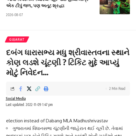
એક ટીપું જળ, પણ અતૂટ શ્રદ્ધા
2026-08-07
GUJARAT
દબંગ ધારાસભ્ય મધુ શ્રીવાસ્તવના સ્થાને
કોણ લડશે ચૂંટણી ? ટિકિટ મુદ્દે આપ્યું
મોટું નિવેદન…
2 Min Read
Social Media
Last updated: 2022-11-09 1:47 pm
election instead of Dabang MLA Madhushrivastav
ગુજરાતમાં વિધાનસભા ચૂંટણીની જાહેરાત થઈ ચૂકી છે. તેવામાં
ભાજપમાં પણ કોને ટિકિટ મળશે અને ક્યાંથી એની ચર્ચાઓ તથા