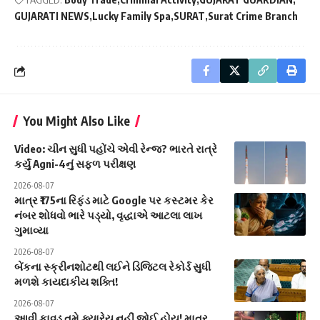
GUJARATI NEWS
Lucky Family Spa
SURAT
Surat Crime Branch
You Might Also Like
Video: ચીન સુધી પહોંચે એવી રેન્જ? ભારતે રાત્રે
કર્યું Agni-4નું સફળ પરીક્ષણ
2026-08-07
માત્ર ₹175ના રિફંડ માટે Google પર કસ્ટમર કેર
નંબર શોધવો ભારે પડ્યો, વૃદ્ધાએ આટલા લાખ
ગુમાવ્યા
2026-08-07
બેંકના સ્ક્રીનશોટથી લઈને ડિજિટલ રેકોર્ડ સુધી
મળશે કાયદાકીય શક્તિ!
2026-08-07
આવી કાવડ તમે ક્યારેય નહીં જોઈ હોય! માત્ર