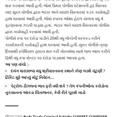
શરુ કરવામાં આવી હતી. જેમાં ઉમરા પોલીસ સ્ટેશનની હદ વિસ્તાર
બાદ સુરત પોલીસ દ્વારા ભટાર અને વરાછા વિસ્તારમાં કડક કાર્યવાહી
હાથ ધરવામાં આવી હતી. જેમાં સ્પાના ઓથા હેઠળ ચાલતા વધુ
4
કૂટણખા
ના ઝડપી પાડ્યા હતા. ભટાર અને વરાછા વિસ્તારમાં પોલીસ
દ્વારા કાર્યવાહી કરવામાં આવી હતી.
પોલીસે સ્પા પર દરોડા પાડીને 20થી વધુ લોકોની ધરપકડ કરીને
કાયદેસરની કાર્યવાહી હાથ ધરવામાં આવી હતી. સુરત પોલીસે ત્રણ
દિવસથી
સ્પેશિયલ ડ્રાઇવ
શરુ કરી
ગોરખધંધા
સામે લાલ આંખ કરીને
12થી વધુ સ્પા સેન્ટર પર દરોડા પાડવામાં આવ્યા હતા.
આ પણ વાંચો :-
દબંગ ધારાસભ્ય મધુ શ્રીવાસ્તવના સ્થાને કોણ લડશે ચૂંટણી ?
ટિકિટ મુદ્દે આપ્યું મોટું નિવેદન…
પેટ્રોલ-ડીઝલના ભાવ ફરી વધી શકે ? તેલ કંપનીઓના કરોડોના
નુકસાનના આંકડા ચિંતાજનક, કેવી રીતે પૂરાશે ખાડો
TAGGED:
Body Trade
Criminal Activity
GUJARAT GUARDIAN