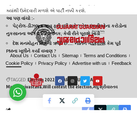
રહીશ અને
જનતાની સેવા
કરતો રહીશ. હવે ચૂંટણીમાં ક્યારે અને
ક્યાંથી ઉમેદવારી મળશે એ પાર્ટી નક્કી કરશે.
આ પણ વાંચો :-
પેટ્રોલ-ડીઝલના ભાવ ફરી વધી શકે ? તેલ કંપનીઓના કરોડોના
નુકસાનના આંકડા ચિંતાજનક, કેવી રીતે પૂરાશે ખાડો
દેશ મનમોહન સિંહનો ઋણી છે…: નીતિન ગડકરીએ કેમ પૂર્વ
PMના ખૂલીને કર્યા વખાણ ?
About Us
Contact Us
Sitemap
Terms and Conditions
Cookie Policy
Privacy Policy
Advertise with us
Feedback
TAGGED:
Election 2022
GUJARAT GUARDIAN
Madhu Srivastava
Will contest the election
મધુ શ્રીવાસ્તવ