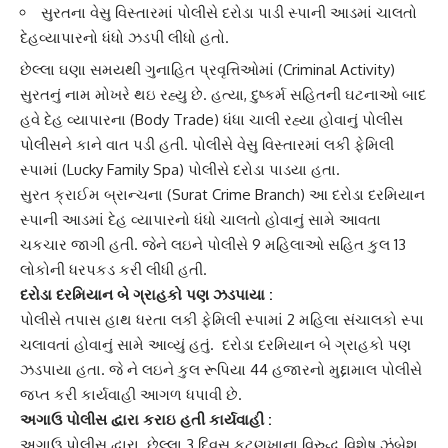
સુરતના વેસુ વિસ્તારમાં પોલીસે દરોડા પાડી સ્પાની આડમાં ચાલતો
દેહવ્યાપારનો ધંધો ઝડપી લીધો હતો.
છેલ્લા ઘણા સમયથી
ગુનાહિત પ્રવૃત્તિઓ
માં (Criminal Activity)
સુરત
નું નામ મોખરે થઇ રહ્યુ છે. હત્યા, દુષ્કર્મ સહિતની ઘટનાઓ બાદ
હવે
દેહ વ્યાપાર
ના (Body Trade) ધંધા ચાલી રહ્યા હોવાનું પોલીસ
પોલીસને કાને વાત પડી હતી. પોલીસે વેસુ વિસ્તારમાં
લકી ફેમિલી
સ્પા
માં (Lucky Family Spa) પોલીસે દરોડા પાડયા હતા.
સુરત ક્રાઈમ બ્રાન્ચના (Surat Crime Branch) આ દરોડા દરમિયાન
સ્પાની આડમાં
દેહ વ્યાપાર
નો ધંધો ચાલતો હોવાનું સામે આવતા
ચકચાર જાગી હતી. જેને લઇને પોલીસે 9 મહિલાઓ સહિત કુલ 13
લોકોની ધરપકડ કરી લીધી હતી.
દરોડા દરમિયાન
બે ગ્રાહકો
પણ ઝડપાયા :
પોલીસે તપાસ હાથ ધરતા
લકી ફેમિલી સ્પા
માં 2 મહિલા સંચાલકો સ્પા
ચલાવતાં હોવાનું સામે આવ્યું હતું. દરોડા દરમિયાન બે ગ્રાહકો પણ
ઝડપાયા હતા. જે ને લઇને કુલ
રૂપિયા 44 હજારનો મુદ્દામાલ
પોલીસે
જપ્ત કરી કાર્યવાહી આગળ ધપાવી છે.
અગાઉ પોલીસ દ્વારા કરાઇ હતી કાર્યવાહી :
અગાઉ પોલીસ દ્વારા છેલ્લા 3 દિવસ
કૂટણખાના
વિરુદ્ધ વિશેષ ઝુંબેશ