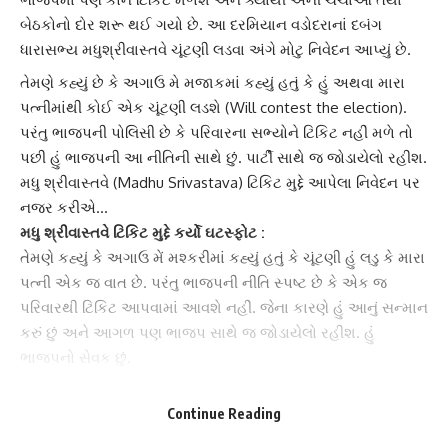
બેઠકોનો દોર શરૂ થઈ ગયો છે. આ દરમિયાન વડોદરાનાં દબંગ
ધારાસભ્ય મધુશ્રીવાસ્તવે ચૂંટણી લડવા અંગે મોટુ નિવેદન આપ્યું છે.
તેમણે કહ્યું છે કે અગાઉ
મે મજાક
માં કહ્યું હતું કે હું અથવા મારા
પત્નીમાંથી કોઈ એક
ચૂંટણી લડશે
(Will contest the election).
પરંતુ ભાજપની પોલિસી છે કે પરિવારના સભ્યોને ટિકિટ નહીં મળે તો
પછી હું ભાજપની આ નીતિની સાથે છું. પાર્ટી સાથે જ જોડાયેલો રહીશ.
મધુ શ્રીવાસ્તવે
(Madhu Srivastava) ટિકિટ મુદ્દે આપેલા નિવેદન પર
નજર કરીએ…
મધુ શ્રીવાસ્તવે
ટિકિટ મુદ્દે કર્યો ઘટસ્ફોટ :
તેમણે કહ્યું કે અગાઉ
મેં મશ્કરી
માં કહ્યું હતું કે ચૂંટણી હું લડુ કે મારા
પત્ની એક જ વાત છે. પરંતુ
ભાજપની નીતિ
સ્પષ્ટ છે કે એક જ
પરિવારથી ટિકિટ આપવામાં આવશે નહીં. જેના કારણે હું આનું સન્માન
કરું છું અને આગળ પણ ભાજપ સાથે જ જોડાયેલો રહીશ. હું
ભાજપનો સેવક છું.
ચૂંટણી પ્રચાર
ની તૈયારી વિશે કહ્યું :
મધુ શ્રીવાસ્તવે
કહ્યું કે ટિકિટનો સવાલ જ નથી આવતો અત્યારે આ
Continue Reading
અંગે પાર્ટી નક્કી કરશે. મે અગાઉ જ કહ્યું હતું એમ કે હું પાર્ટીમાં જ