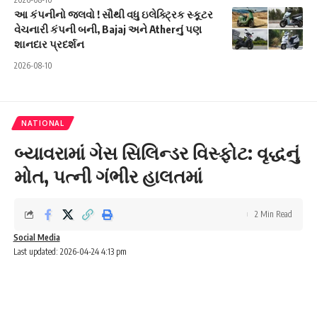
આ કંપનીનો જલવો ! સૌથી વધુ ઇલેક્ટ્રિક સ્કૂટર
વેચનારી કંપની બની, Bajaj અને Atherનું પણ
શાનદાર પ્રદર્શન
2026-08-10
NATIONAL
બ્યાવરામાં ગેસ સિલિન્ડર વિસ્ફોટ: વૃદ્ધનું
મોત, પત્ની ગંભીર હાલતમાં
2 Min Read
Social Media
Last updated: 2026-04-24 4:13 pm