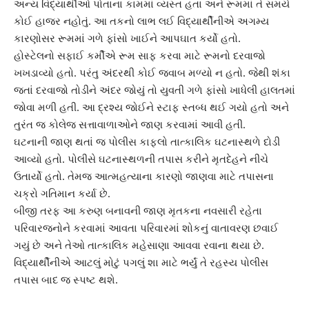
અન્ય વિદ્યાર્થીઓ પોતાના કામમાં વ્યસ્ત હતા અને રૂમમાં તે સમયે
કોઈ હાજર નહોતું. આ તકનો લાભ લઈ વિદ્યાર્થીનીએ અગમ્ય
કારણોસર રૂમમાં ગળે ફાંસો ખાઈને આપઘાત કર્યો હતો.
હોસ્ટેલનો સફાઈ કર્મીએ રૂમ સાફ કરવા માટે રૂમનો દરવાજો
ખખડાવ્યો હતો. પરંતુ અંદરથી કોઈ જવાબ મળ્યો ન હતો. જેથી શંકા
જતાં દરવાજો તોડીને અંદર જોયું તો યુવતી ગળે ફાંસો ખાધેલી હાલતમાં
જોવા મળી હતી. આ દ્રશ્ય જોઈને સ્ટાફ સ્તબ્ધ થઈ ગયો હતો અને
તુરંત જ કોલેજ સત્તાવાળાઓને જાણ કરવામાં આવી હતી.
ઘટનાની જાણ થતાં જ પોલીસ કાફલો તાત્કાલિક ઘટનાસ્થળે દોડી
આવ્યો હતો. પોલીસે ઘટનાસ્થળની તપાસ કરીને મૃતદેહને નીચે
ઉતાર્યો હતો. તેમજ આત્મહત્યાના કારણો જાણવા માટે તપાસના
ચક્રો ગતિમાન કર્યા છે.
બીજી તરફ આ કરુણ બનાવની જાણ મૃતકના નવસારી રહેતા
પરિવારજનોને કરવામાં આવતા પરિવારમાં શોકનું વાતાવરણ છવાઈ
ગયું છે અને તેઓ તાત્કાલિક મહેસાણા આવવા રવાના થયા છે.
વિદ્યાર્થીનીએ આટલું મોટું પગલું શા માટે ભર્યું તે રહસ્ય પોલીસ
તપાસ બાદ જ સ્પષ્ટ થશે.