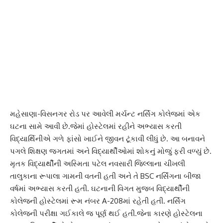
મહેસાણા-વિસનગર રોડ પર આવેલી મર્ચન્ટ નર્સિંગ કોલેજમાં એક
ઘટના સામે આવી છે.જેમાં હોસ્ટેલમાં રહીને અભ્યાસ કરતી
વિદ્યાર્થિનીએ ગળે ફાંસો ખાઈને જીવન ટૂંકાવી લીધું છે. આ બનાવને
પગલે શિક્ષણ જગતમાં અને વિદ્યાર્થીઓમાં શોકનું મોજું ફરી વળ્યું છે.
મૃતક વિદ્યાર્થીની અસ્મિતા પટેલ નવસારી જિલ્લાના ચીખલી
તાલુકાના રૂપાલા ગામની વતની હતી અને તે BSC નર્સિંગના બીજા
વર્ષમાં અભ્યાસ કરતી હતી. ઘટનાની વિગત મુજબ વિદ્યાર્થીની
કોલેજની હોસ્ટેલમાં રૂમ નંબર A-208માં રહેતી હતી. નર્સિંગ
કોલેજની પરીક્ષા ગઈકાલે જ પૂર્ણ થઈ હતી.જેના કારણે હોસ્ટેલના