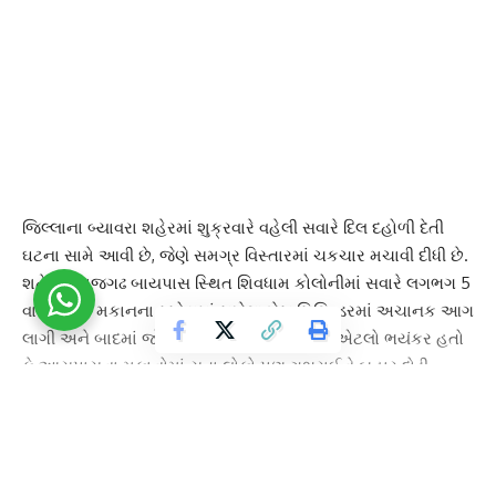
જિલ્લાના બ્યાવરા શહેરમાં શુક્રવારે વહેલી સવારે દિલ દહોળી દેતી
ઘટના સામે આવી છે, જેણે સમગ્ર વિસ્તારમાં ચકચાર મચાવી દીધી છે.
શહેરના રાજગઢ બાયપાસ સ્થિત શિવધામ કોલોનીમાં સવારે લગભગ 5
વાગ્યે એક મકાનના રસોડામાં રાખેલા ગેસ સિલિન્ડરમાં અચાનક આગ
લાગી અને બાદમાં જોરદાર વિસ્ફોટ થયો. ધડાકો એટલો ભયંકર હતો
કે આસપાસના મકાનોમાં સૂતા લોકો પણ ગભરાઈને બહાર દોડી
આવ્યા અને વિસ્તારમાં અફરાતફરી મચી ગઈ.
મળતી માહિતી મુજબ, આ અકસ્માત સુરેન્દ્રસિંહ ભલ્લા (60 વર્ષ)ના
ઘરે બન્યો હતો. ઘટના સમયે તેઓ પોતાની પત્ની પદ્મા ભલ્લા સાથે ઘરે
હાજર હતા. કહેવાય છે કે રસોડામાં રાખેલા એલપીજી ગેસ