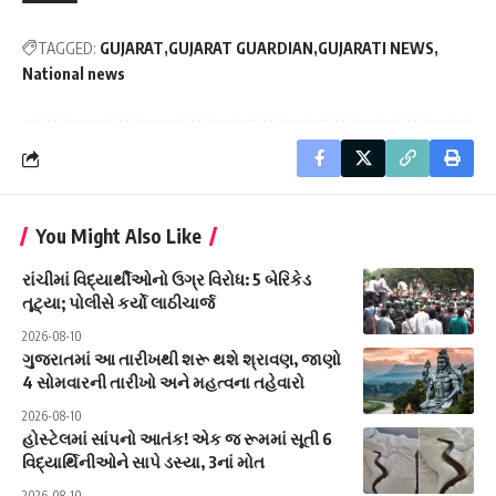
TAGGED:
GUJARAT
GUJARAT GUARDIAN
GUJARATI NEWS
National news
You Might Also Like
રાંચીમાં વિદ્યાર્થીઓનો ઉગ્ર વિરોધ: 5 બેરિકેડ
તૂટ્યા; પોલીસે કર્યો લાઠીચાર્જ
2026-08-10
ગુજરાતમાં આ તારીખથી શરૂ થશે શ્રાવણ, જાણો
4 સોમવારની તારીખો અને મહત્વના તહેવારો
2026-08-10
હોસ્ટેલમાં સાંપનો આતંક! એક જ રૂમમાં સૂતી 6
વિદ્યાર્થિનીઓને સાપે ડસ્યા, 3નાં મોત
2026-08-10