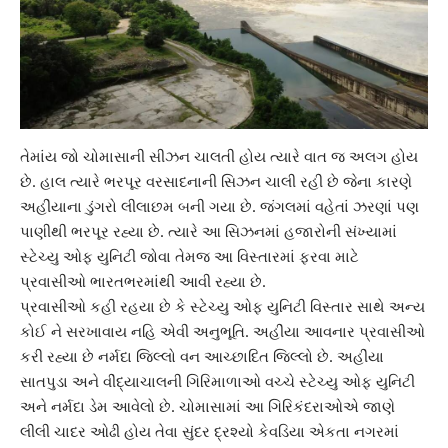
તેમાંય જો ચોમાસાની સીઝન ચાલતી હોય ત્યારે વાત જ અલગ હોય
છે. હાલ ત્યારે ભરપૂર વરસાદનાની સિઝન ચાલી રહી છે જેના કારણે
અહીંયાના ડુંગરો લીલાછમ બની ગયા છે. જંગલમાં વહેતાં ઝરણાં પણ
પાણીથી ભરપૂર રહ્યા છે. ત્યારે આ સિઝનમાં હજારોની સંખ્યામાં
સ્ટેચ્યુ ઓફ યુનિટી
જોવા તેમજ આ વિસ્તારમાં ફરવા માટે
પ્રવાસીઓ ભારતભરમાંથી આવી રહ્યા છે.
પ્રવાસીઓ કહી રહયા છે કે
સ્ટેચ્યુ ઓફ યુનિટી
વિસ્તાર સાથે અન્ય
કોઈ ને સરખાવાય નહિ એવી અનુભૂતિ. અહીંયા આવનાર પ્રવાસીઓ
કરી રહ્યા છે નર્મદા જિલ્લો વન આચ્છાદિત જિલ્લો છે. અહીંયા
સાતપુડા અને વીંદ્યાચાલની ગિરિમાળાઓ વચ્ચે સ્ટેચ્યુ ઓફ યુનિટી
અને નર્મદા ડેમ આવેલો છે. ચોમાસામાં આ
ગિરિકંદરા
ઓએ જાણે
લીલી ચાદર ઓઢી હોય તેવા સુંદર દ્રશ્યો કેવડિયા એકતા નગરમાં