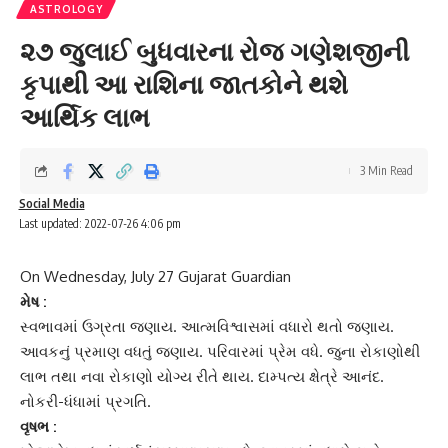
ASTROLOGY
૨૭ જુલાઈ બુધવારના રોજ ગણેશજીની
કૃપાથી આ રાશિના જાતકોને થશે
આર્થિક લાભ
3 Min Read
Social Media
Last updated: 2022-07-26 4:06 pm
On Wednesday, July 27 Gujarat Guardian
મેષ :
સ્વભાવમાં ઉગ્રતા જણાય.
આત્મવિશ્વાસ
માં વધારો થતો જણાય.
આવકનું પ્રમાણ વધતું જણાય. પરિવારમાં પ્રેમ વધે. જુના રોકાણોથી
લાભ તથા નવા રોકાણો યોગ્ય રીતે થાય. દામ્પત્ય ક્ષેત્રે આનંદ.
નોકરી-ધંધામાં પ્રગતિ.
વૃષભ :