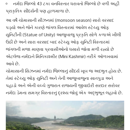
નર્મદા જિલ્લો 43 ટકા વનવિસ્તાર ધરાવતો જિલ્લો છે વળી અહીં
પ્રાકૃતિક સૌંદર્યની પણ હાળમાળા છે.
આ વર્ષે ચોમાસાની સીઝનમાં (monsoon season) સારો વરસાદ
પડ્યો અને જેને કારણે જંગલ વિસ્તારમાં આવેલ
સ્ટેચ્યુ ઓફ
યુનિટી
ની (Statue of Unity) આજુબાજુ પ્રકૃતિ સોળે કળાએ ખીલી
ઉઠી છે અને સારા વરસાદ બાદ સ્ટેચ્યુ ઓફ યુનિટી વિસ્તારમાં
જંગલની મજા માણવા પ્રવાસીઓનો ધસારો જોવા મળી રહ્યો છે
એટલેજ નર્મદાને
મિનિકાશ્મીર
(Mini Kashmir) તરીકે ઓળખવામાં
આવે છે.
ચોમાસાની સિઝનમાં
નર્મદા
જિલ્લાનું સૌંદર્ય ખૂબ જ અદભુત હોય છે.
તેમાં સ્ટેચ્યુ ઓફ યુનિટી અને તેની આજુબાજુના સાતપુડા અને
પહાડો અને એની વચ્ચે ગુજરાત રાજ્યની જીવાદોરી
સરદાર સરોવર
નર્મદા ડેમના સમગ્ર વિસ્તારનું દ્રશ્ય જોવું એક અદ્ભુભૂત લહાવો છે.