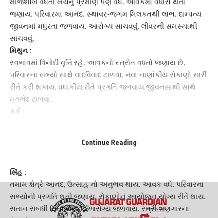
મોજશોખ વધતાં ખર્ચનું પ્રમાણ પણ વધે. આવકમાં વધારો થતો
જણાય. પરિવારમાં આનંદ. સ્થાવર-જંગમ મિલકતથી લાભ. દામ્પત્ય
જીવનમાં મધુરતા જળવાય. આરોગ્ય સાચવવું.
લીવર
ની સમસ્યાથી
સાચવવું.
‌મિથુન :
સ્વભાવમાં વિનોદી વૃત્તિ રહે. આવકનો સ્ત્રોત વધતો જણાય છે.
પરિવારના સભ્યો સાથે વાદવિવાદ ટાળવા. નવા નાણાંકીય રોકાણો સારી
રીતે કરી શકાય. ધંધાકીય રીતે પ્રગતિ જળવાય.જીવનસાથી સાથે
મતભેદ ટાળવા.
કર્ક :
માનસિક શાંતિ જળવાય. આવક અંગે
સામાન્ય દિવસ
છે. પરિવારમાં
આનંદ, ઉત્સાહ , પ્રેમ જળવાય. માતા-પિતાનો સાથ સહકાર મળતો
Continue Reading
જણાય. એમની ચિંતા ઓછી થાય. દામ્પત્ય જીવનમાં આનંદ. ભાગ્ય
બળવાન.
‌સિંહ :
તમામ ક્ષેત્રે આનંદ, ઉત્સાહ નો અનુભવ થાય. આવક વધે. પરિવારના
સભ્યોની પ્રગતિ થતી જણાય. રોકાણોનું આયોજન યોગ્ય રીતે થાય.
સંતાન સંબંધી ચિંતા સતાવે. આરોગ્ય જળવાય.
સ્ત્રી શણગાર
ના