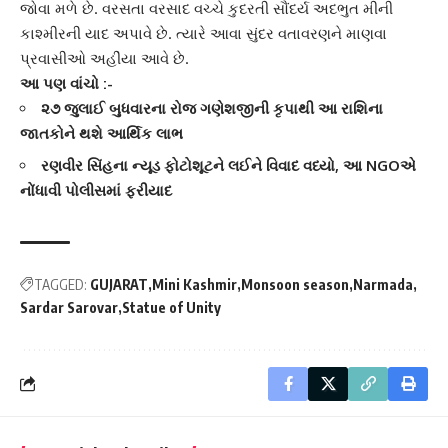
જોવા મળે છે. વરસતા વરસાદ વચ્ચે કુદરતી સૌંદર્ય અદભુત
મીની
કાશ્મીર
ની યાદ અપાવે છે. ત્યારે આવા સુંદર વતાવરણને માણવા
પ્રવાસીઓ અહીંયા આવે છે.
આ પણ વાંચો :-
૨૭ જુલાઈ બુધવારના રોજ ગણેશજીની કૃપાથી આ રાશિના
જાતકોને થશે આર્થિક લાભ
રણવીર સિંહના ન્યૂડ ફોટોશૂટને લઈને વિવાદ વધ્યો, આ NGOએ
નોંધાવી પોલીસમાં ફરીયાદ
TAGGED:
GUJARAT
Mini Kashmir
Monsoon season
Narmada
Sardar Sarovar
Statue of Unity