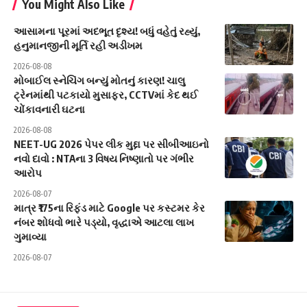
You Might Also Like
આસામના પૂરમાં અદભૂત દૃશ્ય! બધું વહેતું રહ્યું,
હનુમાનજીની મૂર્તિ રહી અડીખમ
2026-08-08
મોબાઈલ સ્નેચિંગ બન્યું મોતનું કારણ! ચાલુ
ટ્રેનમાંથી પટકાયો મુસાફર, CCTVમાં કેદ થઈ
ચોંકાવનારી ઘટના
2026-08-08
NEET-UG 2026 પેપર લીક મુદ્દા પર સીબીઆઇનો
નવો દાવો : NTAના 3 વિષય નિષ્ણાતો પર ગંભીર
આરોપ
2026-08-07
માત્ર ₹175ના રિફંડ માટે Google પર કસ્ટમર કેર
નંબર શોધવો ભારે પડ્યો, વૃદ્ધાએ આટલા લાખ
ગુમાવ્યા
2026-08-07