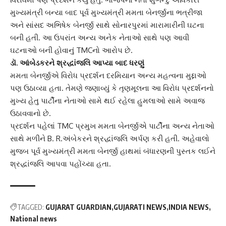
મુખ્યમંત્રી બન્યા બાદ પૂર્વ મુખ્યમંત્રી મમતા બેનર્જીના ભત્રીજા
અને સાંસદ અભિષેક બેનર્જી સાથે સોનારપુરમાં મારામારીની ઘટના
બની હતી. આ ઉપરાંત અન્ય અનેક નેતાઓ સાથે પણ આવી
ઘટનાઓ બની હોવાનું TMCનો આરોપ છે.
ડૉ. આંબેડકરને શ્રદ્ધાંજલિ આપ્યા બાદ ધરણું
મમતા બેનર્જીએ વિરોધ પ્રદર્શન દરમિયાન અન્ય મહત્વના મુદ્દાઓ
પણ ઉઠાવ્યા હતા. તેમણે જણાવ્યું કે તૃણમૂલના આ વિરોધ પ્રદર્શનનો
મુખ્ય હેતુ પાર્ટીના નેતાઓ સામે થઈ રહેલા હુમલાઓ સામે અવાજ
ઉઠાવવાનો છે.
પ્રદર્શન પહેલાં TMC પ્રમુખ મમતા બેનર્જીએ પાર્ટીના અન્ય નેતાઓ
સાથે મળીને B. R.અંબેકરને શ્રદ્ધાંજલિ અર્પણ કરી હતી. અહેવાલો
મુજબ પૂર્વ મુખ્યમંત્રી મમતા બેનર્જી હાથમાં બંધારણની પુસ્તક લઈને
શ્રદ્ધાંજલિ આપવા પહોંચ્યા હતા.
TAGGED:
GUJARAT GUARDIAN
GUJARATI NEWS
INDIA NEWS
National news