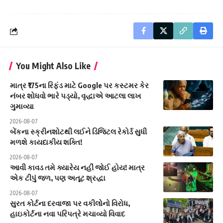
You Might Also Like
માત્ર ₹175ના રિફંડ માટે Google પર કસ્ટમર કેર
નંબર શોધવો ભારે પડ્યો, વૃદ્ધાએ આટલા લાખ
ગુમાવ્યા
2026-08-07
બેંકના સ્ક્રીનશોટથી લઈને ડિજિટલ રેકોર્ડ સુધી
મળશે કાયદાકીય શક્તિ!
2026-08-07
આવી કાવડ તમે ક્યારેય નહીં જોઈ હોય! માત્ર
એક ટીપું જળ, પણ અતૂટ શ્રદ્ધા
2026-08-07
સુરત કોર્ટના દરવાજા પર વકીલોનો વિરોધ,
હાઇકોર્ટના નવા પરિપત્રે મચાવ્યો વિવાદ