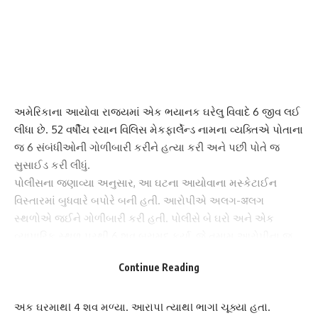
અમેરિકાના આયોવા રાજ્યમાં એક ભયાનક ઘરેલુ વિવાદે 6 જીવ લઈ
લીધા છે. 52 વર્ષીય રયાન વિલિસ મેકફાર્લેન્ડ નામના વ્યક્તિએ પોતાના
જ 6 સંબંધીઓની ગોળીબારી કરીને હત્યા કરી અને પછી પોતે જ
સુસાઈડ કરી લીધું.
પોલીસના જણાવ્યા અનુસાર, આ ઘટના આયોવાના મસ્કેટાઈન
વિસ્તારમાં બુધવારે બપોરે બની હતી. આરોપીએ અલગ-अલગ
સ્થળોએ જઈને ગોળીબારી કરી હતી. પોલીસે બે ઘરો અને એક
વ્યાપારિક સ્થળ પરથી 6 શવ બરામદ કર્યા, જે તમામ આરોપીના જ
રિશ્તેદારો હતા.
Continue Reading
એક ઘરમાંથી 4 શવ મળ્યા પોલીસને જ્યારે સૂચના મળી કે એક
વ્યક્તિ બંદૂક લઈને ફરી રહ્યો છે, ત્યારે પોલીસ ઘટનાસ્થળે પહોંચી.
એક ઘરમાંથી 4 શવ મળ્યા. આરોપી ત્યાંથી ભાગી ચૂક્યો હતો.