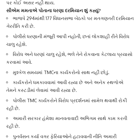
પર કોઈ અસર નહીં થાય.
સીએમ મમતાએ પોતાના ધરણા દરમિયાન શું કહ્યું?
ભાજપે 294માંથી 177 વિધાનસભા બેઠકો પર મતગણતરી દરમિયાન
ગેરરીતિ કરી છે.
પોલીસે ધરણાની મંજૂરી આપી નહોતી, છતાં લોકશાહી રીતે વિરોધ
ચાલુ રહેશે.
વિરોધ અને ધરણાં ચાલુ રહેશે, ભલે તેને રોકવાના કેટલાય પ્રયાસો
કરવામાં આવે.
મુશ્કેલ સમયમાં TMCના કાર્યકરોનો સાથ નહીં છોડું.
કાર્યકરોને ધમકાવવામાં આવી રહ્યા છે અને અનેક સ્થળોએ
તેમને કસ્ટડીમાં લેવામાં આવી રહ્યા છે.
પોલીસ TMC કાર્યકરોને વિરોધ પ્રદર્શનમાં સામેલ થવાથી રોકી
રહી છે.
અમારી સરકાર હંમેશા માનવતાવાદી અભિગમ સાથે કામ કરતી
રહી છે.
પુનર્વસન કર્યા વગર ફેરિયાઓને હટાવવાની નીતિ અમારી