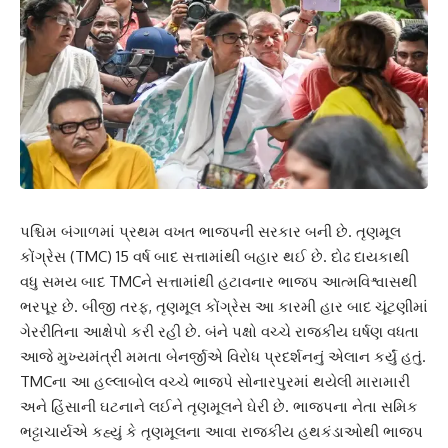
પશ્ચિમ બંગાળમાં પ્રથમ વખત ભાજપની સરકાર બની છે. તૃણમૂલ
કોંગ્રેસ (TMC) 15 વર્ષ બાદ સત્તામાંથી બહાર થઈ છે. દોઢ દાયકાથી
વધુ સમય બાદ TMCને સત્તામાંથી હટાવનાર ભાજપ આત્મવિશ્વાસથી
ભરપૂર છે. બીજી તરફ, તૃણમૂલ કોંગ્રેસ આ કારમી હાર બાદ ચૂંટણીમાં
ગેરરીતિના આક્ષેપો કરી રહી છે. બંને પક્ષો વચ્ચે રાજકીય ઘર્ષણ વધતા
આજે મુખ્યમંત્રી મમતા બેનર્જીએ વિરોધ પ્રદર્શનનું એલાન કર્યું હતું.
TMCના આ હલ્લાબોલ વચ્ચે ભાજપે સોનારપુરમાં થયેલી મારામારી
અને હિંસાની ઘટનાને લઈને તૃણમૂલને ઘેરી છે. ભાજપના નેતા સમિક
ભટ્ટાચાર્યએ કહ્યું કે તૃણમૂલના આવા રાજકીય હથકંડાઓથી ભાજપ