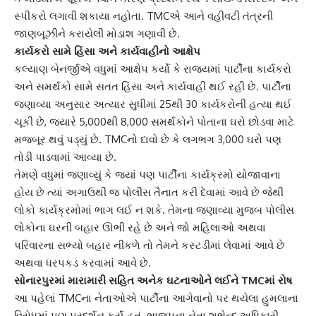
સ્પીકરો લગાવી શકાયા નહોતા. TMCએ આને વહીવટી તંત્રની
જાણબૂઝીને કરાયેલી મોડાશ ગણાવી છે.
કાર્યકરો સામે હિંસા અને કાર્યવાહીનો આક્ષેપ
કલ્યાણ બેનર્જીએ વધુમાં આક્ષેપ કર્યો કે રાજ્યમાં પાર્ટીના કાર્યકરો
અને સમર્થકો સામે સતત હિંસા અને કાર્યવાહી થઈ રહી છે. પાર્ટીના
જણાવ્યા અનુસાર અત્યાર સુધીમાં 25થી 30 કાર્યકરોની હત્યા થઈ
ચૂકી છે, જ્યારે 5,000થી 8,000 સમર્થકોને પોતાના ઘરો છોડવા માટે
મજબૂર થવું પડ્યું છે. TMCનો દાવો છે કે લગભગ 3,000 ઘરો પણ
તોડી પાડવામાં આવ્યા છે.
તેમણે વધુમાં જણાવ્યું કે જ્યાં પણ પાર્ટીના કાર્યક્રમો યોજાવાના
હોય છે ત્યાં અગાઉથી જ પોલીસ તૈનાત કરી દેવામાં આવે છે જેથી
લોકો કાર્યક્રમોમાં ભાગ લઈ ન શકે. તેમના જણાવ્યા મુજબ પોલીસ
લોકોના ઘરની બહાર ઊભી રહે છે અને જો મહિલાઓ અથવા
પરિવારના સભ્યો બહાર નીકળે તો તેમને કસ્ટડીમાં લેવામાં આવે છે
અથવા ધરપકડ કરવામાં આવે છે.
સોનારપુરમાં મારામારી સહિત અનેક ઘટનાઓને લઈને TMCમાં રોષ
આ પહેલાં TMCના નેતાઓએ પાર્ટીના આગેવાનો પર થયેલા હુમલાના
વિરોધમાં પણ પ્રદર્શન કર્યું હતું. ભાજપના નેતા શુભેન્દુ અધિકારી