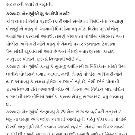
સરકારની ક્યારેય નહોતી.
કલ્યાણ બેનર્જીએ શું આક્ષેપો કર્યા?
કોલકાતામાં વિરોધ પ્રદર્શનકારીઓને સંબોધતા TMC નેતા કલ્યાણ
બેનર્જીએ કહ્યું કે આગામી દિવસોમાં વધુ મોટા વિરોધ પ્રદર્શનોનું
આયોજન કરવામાં આવશે. તેમણે કોલકાતા પોલીસ કમિશનર અને
પોલીસ અધિકારીઓને કહ્યું કે તેમનો પગાર જનતાના ટેક્સના
પૈસામાંથી ચૂકવવામાં આવે છે અને તેમણે બંધારણ તથા કાયદા
અનુસાર પોતાની ફરજો નિભાવવી જોઈએ.
કલ્યાણ બેનર્જીએ કહ્યું કે સુવેન્દુ અધિકારી શાંતિનિકેતનમાંથી પૈસા
લાવીને પોલીસને પગાર આપતા નથી. તેમણે પોલીસ અધિકારીઓને
યાદ અપાવ્યું કે સમય હંમેશા બદલાતો રહે છે, તેથી દરેકે પોતાની
ફરજ નિષ્પક્ષ રીતે બજાવવી જોઈએ. તેમના આ નિવેદન બાદ પશ્ચિમ
બંગાળની રાજનીતિમાં આરોપ-પ્રત્યારોપનું રાજકારણ વધુ ગરમાયું
છે.
કલ્યાણ બેનર્જીએ જણાવ્યું કે 29 મેના રોજ જ વહીવટી તંત્રને 2
જૂનના ધરણા અંગે જાણ કરવામાં આવી હતી, પરંતુ કોલકાતા પોલીસે
છેલ્લી ક્ષણ સુધી કોઈ જવાબ આપ્યો નહોતો. તેમણે આરોપ લગાવ્યો
કે મોડેથી મંજૂરી મળવાને કારણે પ્રદર્શન સ્થળે સાઉન્ડ સિસ્ટમ અને