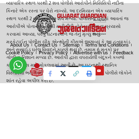
વ્યાપારિક સ્થળ પરથી 2 શવ પોલીસે આરોપીને મિસિસિપી નદીના
કિનારે એક રસ્તા પર ઘેરો નાખ્યો. આ દરમિયાન એક વ્યાપારિક
સ્થળ પરથી 2 વ્યક્તિઓના શવ મળ્યા. પોલીસના ઘેરામાં આવતાં જ
આરોપીએ પોતાને જ ગોળી મારી દીધી. તેને બચાવવાના પ્રયાસો
કરવામાં આવ્યા, પરંતુ ઘટનાસ્થળે જ તેનું મૃત્યુ થયું.
મસ્કેટાઈન પોલીસ ચીફ એન્થોની કીસએ જણાવ્યું કે આ હત્યાકાંડ
About Us
Contact Us
Sitemap
Terms and Conditions
અને સુસાઈડ ઘરેલુ વિવાદને કારણે થયું છે. તમામ 6 મૃતકો પર
Cookie Policy
Privacy Policy
Advertise with us
Feedback
ગોળીના નિશાન મળ્યા છે. આરોપી દ્વારા વપરાયેલી બંદૂકને કબજે
કરીને તપાસ માટે મોકલવામાં આવી છે. આ ઘટનાથી સ્થાનિક
વિસ્તારમાં ભય અને દહેશતનો માહોલ છવાઈ ગયો છે. પોલીસે લોકોને
શાંત રહેવા અપીલ કરી છે.
TAGGED:
GUJARAT GUARDIAN
GUJARATI NEWS
INDIA NEWS
National news