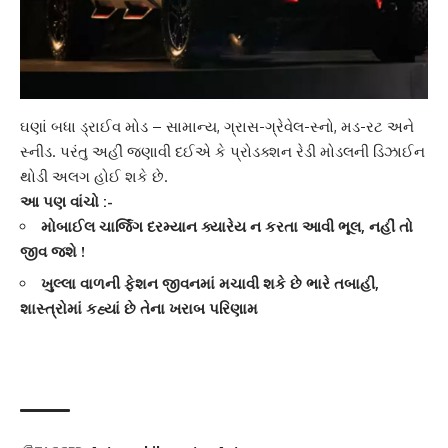
ઘણાં બધા
ડ્રાઈવ મોડ
– સામાન્ય, ગ્રાસ-ગ્રેવેલ-સ્નો, મડ-રટ અને
સ્નીડ. પરંતુ અહીં જણાવી દઈએ કે પ્રોડક્શન રેડી મોડલની
ડિઝાઈન
થોડી અલગ હોઈ શકે છે.
આ પણ વાંચો :-
મોબાઈલ ચાર્જિંગ દરમ્યાન ક્યારેય ન કરતા આવી ભૂલ, નહીં તો
જીવ જશે !
ખુલ્લા વાળની ફેશન જીવનમાં મચાવી શકે છે ભારે તબાહી,
શાસ્ત્રોમાં કહ્યાં છે તેના ખરાબ પરિણામ