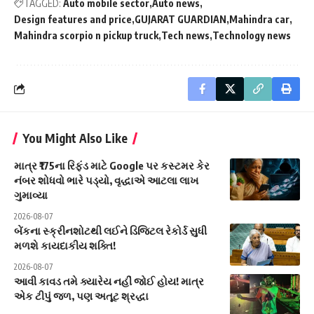
TAGGED:
Auto mobile sector
Auto news
Design features and price
GUJARAT GUARDIAN
Mahindra car
Mahindra scorpio n pickup truck
Tech news
Technology news
You Might Also Like
માત્ર ₹175ના રિફંડ માટે Google પર કસ્ટમર કેર
નંબર શોધવો ભારે પડ્યો, વૃદ્ધાએ આટલા લાખ
ગુમાવ્યા
2026-08-07
બેંકના સ્ક્રીનશોટથી લઈને ડિજિટલ રેકોર્ડ સુધી
મળશે કાયદાકીય શક્તિ!
2026-08-07
આવી કાવડ તમે ક્યારેય નહીં જોઈ હોય! માત્ર
એક ટીપું જળ, પણ અતૂટ શ્રદ્ધા