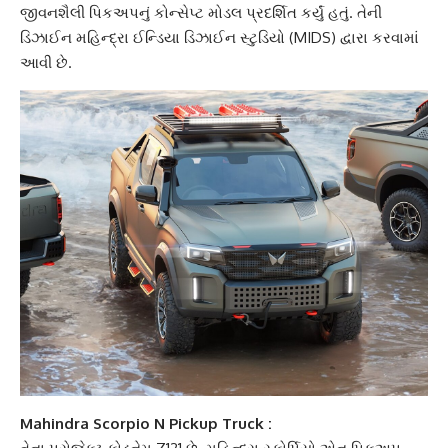
જીવનશૈલી પિકઅપનું કોન્સેપ્ટ મોડલ પ્રદર્શિત કર્યું હતું. તેની
ડિઝાઈન મહિન્દ્રા ઈન્ડિયા ડિઝાઈન સ્ટુડિયો (MIDS) દ્વારા કરવામાં
આવી છે.
Mahindra Scorpio N Pickup Truck :