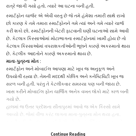
રાત્રે જાગી ગયો હતો. ત્યારે આ ઘટના બની હતી.
સ્માર્ટફોન
ચાર્જર એ એવી વસ્તુ છે જે તમે હંમેશા તમારી સાથે રાખો
છો કારણ કે તમે તમારા
સ્માર્ટફોન
ને ગમે ત્યાં અને ગમે ત્યારે ચાર્જ
કરી શકો છો. સ્માર્ટફોનની બેટરી ફાટવાની ઘણી ઘટનાઓ સામે આવી
છે. કેટલાક કિસ્સાઓમાં મોટાભાગના
સ્માર્ટફોન
માં ખામી હોય છે તો
કેટલાક કિસ્સાઓમાં વપરાશકર્તાઓની ભૂલને કારણે અકસ્માતો થાય
છે. કેટલીક આદતોને કારણે અકસ્માતો થાય છે.
માતા-પુત્રના મોત :
સ્માર્ટફોન અને
મોબાઈલ
આપણા માટે ખૂબ જ અનુકૂળ અને
ઉપયોગી રહ્યા છે. તેમની મદદથી કોલિંગ અને કનેક્ટિવિટી ખૂબ જ
સરળ બની હતી. પરંતુ તે કેટલીકવાર સમસ્યા પણ બની જાય છે.
ખાસ કરીને
મોબાઈલ ફોન
ચાર્જિંગ અનેક વખત લોકો માટે કાળ બની
ગયો છે.
હાલમાં જ
ઉત્તર પ્રદેશ
ના સીતાપુરમાં આવો જ એક કિસ્સો સામે
આવ્યો છે. જેમાં વીજ કરંટ લાગતા માતા-પુત્રના મોત થયા હતા.
મળતી માહિતી મુજબ ૧૫ વર્ષનો છોકરો ફોન ચાર્જિંગમાં મૂકવા માટે
રાત્રે જાગી ગયો હતો. ત્યારે આ ઘટના બની હતી.
Continue Reading