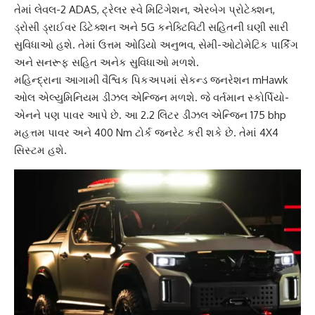
તેમાં લેવલ-2 ADAS, ટ્રેલર સ્વે મિટિગેશન, એરબેગ પ્રોટેક્શન,
ડ્રોસી ડ્રાઈવર ડિટેક્શન અને 5G કનેક્ટિવિટી સહિતની ઘણી સારી
સુવિધાઓ હશે. તેમાં ઉત્તમ
ઓડિયો અનુભવ
, સેમી-ઓટોમેટિક પાર્કિંગ
અને સનરૂફ સહિત અનેક સુવિધાઓ મળશે.
મહિન્દ્રા
ના આગામી વૈશ્વિક પિકઅપમાં સેકન્ડ જનરેશન mHawk
ઓલ એલ્યુમિનિયમ
ડીઝલ એન્જિન
મળશે. જે વર્તમાન સ્કોર્પિયો-
એનને પણ પાવર આપે છે. આ 2.2 લિટર ડીઝલ એન્જિન 175 bhp
મહત્તમ પાવર અને 400 Nm ટોર્ક જનરેટ કરી શકે છે. તેમાં 4X4
સિસ્ટમ હશે.