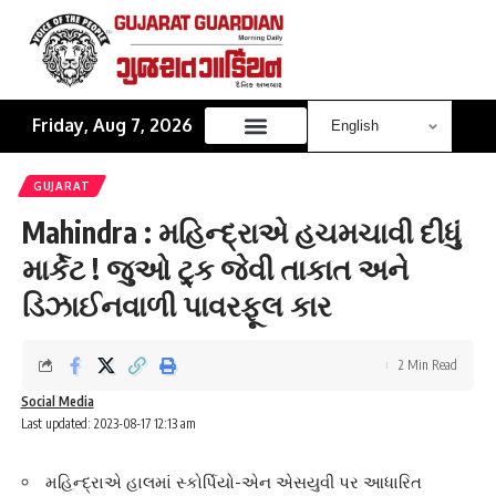
Friday, Aug 7, 2026
GUJARAT
Mahindra : મહિન્દ્રાએ હચમચાવી દીધું
માર્કેટ ! જુઓ ટ્ર્ક જેવી તાકાત અને
ડિઝાઈનવાળી પાવરફૂલ કાર
2 Min Read
Social Media
Last updated: 2023-08-17 12:13 am
મહિન્દ્રાએ હાલમાં સ્કોર્પિયો-એન એસયુવી પર આધારિત