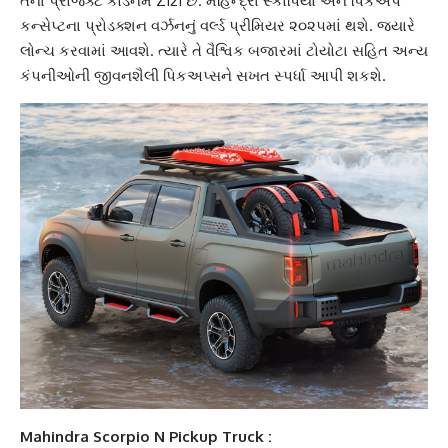
તેના પ્રોજેક્ટ કોડનેમ Z121 છે.
મહિન્દ્રા સ્કોર્પિયો એન પિકઅપ
કન્સેપ્ટના પ્રોડક્શન વર્ઝનનું વર્લ્ડ પ્રીમિયર ૨૦૨૫માં થશે. જ્યારે
લોન્ચ કરવામાં આવશે. ત્યારે તે વૈશ્વિક બજારમાં
ટોયોટા
સહિત અન્ય
કંપનીઓની જીવનશૈલી પિકઅપ્સને સખત સ્પર્ધા આપી શકશે.
Mahindra Scorpio N Pickup Truck :