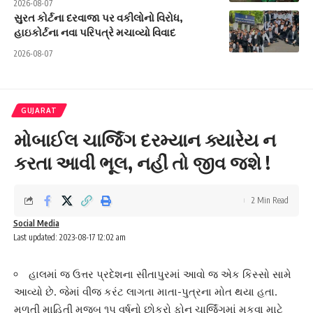
2026-08-07
સુરત કોર્ટના દરવાજા પર વકીલોનો વિરોધ,
હાઇકોર્ટના નવા પરિપત્રે મચાવ્યો વિવાદ
2026-08-07
GUJARAT
મોબાઈલ ચાર્જિંગ દરમ્યાન ક્યારેય ન
કરતા આવી ભૂલ, નહીં તો જીવ જશે !
2 Min Read
Social Media
Last updated: 2023-08-17 12:02 am
હાલમાં જ ઉત્તર પ્રદેશના સીતાપુરમાં આવો જ એક કિસ્સો સામે
આવ્યો છે. જેમાં વીજ કરંટ લાગતા માતા-પુત્રના મોત થયા હતા.
મળતી માહિતી મુજબ ૧૫ વર્ષનો છોકરો ફોન ચાર્જિંગમાં મૂકવા માટે