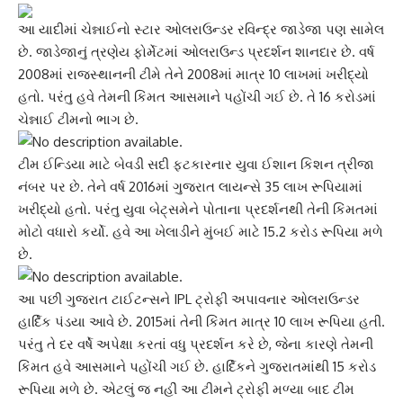
આ યાદીમાં ચેન્નાઈનો સ્ટાર ઓલરાઉન્ડર
રવિન્દ્ર જાડેજા
પણ સામેલ
છે. જાડેજાનું ત્રણેય ફોર્મેટમાં ઓલરાઉન્ડ પ્રદર્શન શાનદાર છે. વર્ષ
2008માં રાજસ્થાનની ટીમે તેને 2008માં માત્ર 10 લાખમાં ખરીદ્યો
હતો. પરંતુ હવે તેમની કિંમત આસમાને પહોંચી ગઈ છે. તે 16 કરોડમાં
ચેન્નાઈ ટીમ
નો ભાગ છે.
ટીમ ઈન્ડિયા માટે બેવડી સદી ફટકારનાર યુવા
ઈશાન કિશન
ત્રીજા
નંબર પર છે. તેને વર્ષ 2016માં ગુજરાત લાયન્સે 35 લાખ રૂપિયામાં
ખરીદ્યો હતો. પરંતુ યુવા બેટ્સમેને પોતાના પ્રદર્શનથી તેની કિંમતમાં
મોટો વધારો કર્યો. હવે આ ખેલાડીને મુંબઈ માટે 15.2 કરોડ રૂપિયા મળે
છે.
આ પછી
ગુજરાત ટાઈટન્સ
ને IPL ટ્રોફી અપાવનાર ઓલરાઉન્ડર
હાર્દિક પંડયા આવે છે. 2015માં તેની કિંમત માત્ર 10 લાખ રૂપિયા હતી.
પરંતુ તે દર વર્ષે અપેક્ષા કરતાં વધુ પ્રદર્શન કરે છે, જેના કારણે તેમની
કિંમત હવે આસમાને પહોંચી ગઈ છે.
હાર્દિક
ને ગુજરાતમાંથી 15 કરોડ
રૂપિયા મળે છે. એટલું જ નહીં આ ટીમને ટ્રોફી મળ્યા બાદ ટીમ