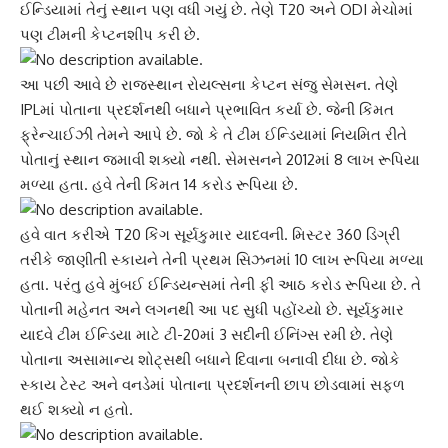
ઈન્ડિયામાં તેનું સ્થાન પણ વધી ગયું છે. તેણે T20 અને ODI મેચોમાં
પણ ટીમની કેપ્ટનશીપ કરી છે.
આ પછી આવે છે રાજસ્થાન રોયલ્સના
કેપ્ટન સંજુ સેમસન
. તેણે
IPLમાં પોતાના પ્રદર્શનથી બધાને પ્રભાવિત કર્યા છે. જેની કિંમત
ફ્રેન્ચાઈઝી તેમને આપે છે. જો કે તે ટીમ ઈન્ડિયામાં નિયમિત રીતે
પોતાનું સ્થાન જમાવી શક્યો નથી. સેમસનને 2012માં 8 લાખ રૂપિયા
મળ્યા હતા. હવે તેની કિંમત 14 કરોડ રૂપિયા છે.
હવે વાત કરીએ T20 કિંગ
સૂર્યકુમાર યાદવ
ની. મિસ્ટર 360 ડિગ્રી
તરીકે જાણીતી સ્કાયને તેની પ્રથમ સિઝનમાં 10 લાખ રૂપિયા મળ્યા
હતા. પરંતુ હવે મુંબઈ ઈન્ડિયન્સમાં તેની ફી
આઠ કરોડ
રૂપિયા છે. તે
પોતાની મહેનત અને લગનથી આ પદ સુધી પહોંચ્યો છે. સૂર્યકુમાર
યાદવે ટીમ ઈન્ડિયા માટે ટી-20માં 3 સદીની ઈનિંગ્સ રમી છે. તેણે
પોતાના અસામાન્ય શોટ્સથી બધાને દિવાના બનાવી દીધા છે. જોકે
સ્કાય ટેસ્ટ અને વનડેમાં પોતાના પ્રદર્શનની છાપ છોડવામાં સફળ
થઈ શક્યો ન હતો.