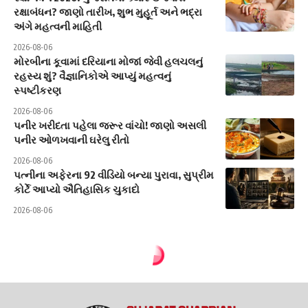
રક્ષાબંધન? જાણો તારીખ, શુભ મુહૂર્ત અને ભદ્રા
અંગે મહત્વની માહિતી
2026-08-06
મોરબીના કૂવામાં દરિયાના મોજાં જેવી હલચલનું
રહસ્ય શું? વૈજ્ઞાનિકોએ આપ્યું મહત્વનું
સ્પષ્ટીકરણ
2026-08-06
પનીર ખરીદતા પહેલા જરૂર વાંચો! જાણો અસલી
પનીર ઓળખવાની ઘરેલુ રીતો
2026-08-06
પત્નીના અફેરના 92 વીડિયો બન્યા પુરાવા, સુપ્રીમ
કોર્ટે આપ્યો ઐતિહાસિક ચુકાદો
2026-08-06