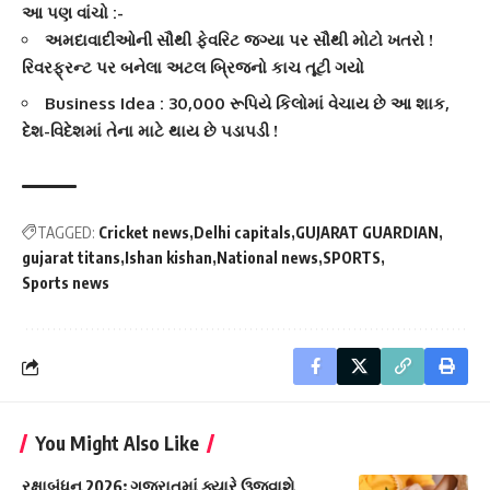
આ પણ વાંચો :-
અમદાવાદીઓની સૌથી ફેવરિટ જગ્યા પર સૌથી મોટો ખતરો !
રિવરફ્રન્ટ પર બનેલા અટલ બ્રિજનો કાચ તૂટી ગયો
Business Idea : 30,000 રૂપિયે કિલોમાં વેચાય છે આ શાક,
દેશ-વિદેશમાં તેના માટે થાય છે પડાપડી !
TAGGED:
Cricket news
Delhi capitals
GUJARAT GUARDIAN
gujarat titans
Ishan kishan
National news
SPORTS
Sports news
You Might Also Like
રક્ષાબંધન 2026: ગુજરાતમાં ક્યારે ઉજવાશે