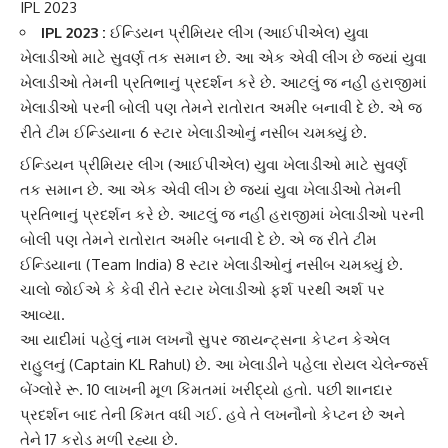
IPL 2023
IPL 2023 :
ઈન્ડિયન પ્રીમિયર લીગ (આઈપીએલ) યુવા
ખેલાડીઓ માટે સુવર્ણ તક સમાન છે. આ એક એવી લીગ છે જ્યાં યુવા
ખેલાડીઓ તેમની પ્રતિભાનું પ્રદર્શન કરે છે. આટલું જ નહીં હરાજીમાં
ખેલાડીઓ પરની બોલી પણ તેમને રાતોરાત અમીર બનાવી દે છે. એ જ
રીતે ટીમ ઈન્ડિયાના 6 સ્ટાર ખેલાડીઓનું નસીબ ચમક્યું છે.
ઈન્ડિયન પ્રીમિયર લીગ
(આઈપીએલ) યુવા ખેલાડીઓ માટે સુવર્ણ
તક સમાન છે. આ એક એવી લીગ છે જ્યાં યુવા ખેલાડીઓ તેમની
પ્રતિભાનું પ્રદર્શન કરે છે. આટલું જ નહીં હરાજીમાં ખેલાડીઓ પરની
બોલી પણ તેમને રાતોરાત અમીર બનાવી દે છે. એ જ રીતે
ટીમ
ઈન્ડિયા
ના (Team India) 8 સ્ટાર ખેલાડીઓનું નસીબ ચમક્યું છે.
ચાલો જોઈએ કે કેવી રીતે સ્ટાર ખેલાડીઓ ફર્શ પરથી અર્શ પર
આવ્યા.
આ યાદીમાં પહેલું નામ લખનૌ સુપર જાયન્ટ્સના કેપ્ટન
કેએલ
રાહુલ
નું (Captain KL Rahul) છે. આ ખેલાડીને પહેલા
રોયલ ચેલેન્જર્સ
બેંગ્લોરે
રૂ. 10 લાખની મૂળ કિંમતમાં ખરીદ્યો હતો. પછી શાનદાર
પ્રદર્શન બાદ તેની કિંમત વધી ગઈ. હવે તે લખનૌનો કેપ્ટન છે અને
તેને 17 કરોડ મળી રહ્યા છે.