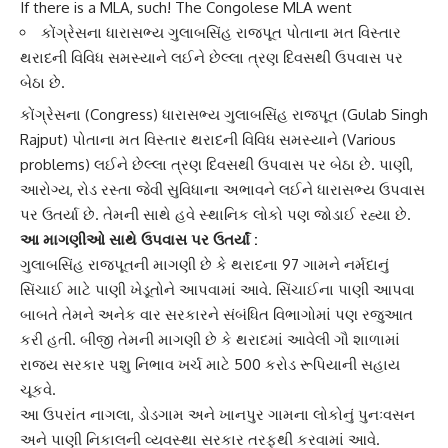
If there is a MLA, such! The Congolese MLA went
કોંગ્રેસના ધારાસભ્ય ગુલાબસિંહ રાજપૂત પોતાના મત વિસ્તાર
થરાદની વિવિધ સમસ્યાને લઈને છેલ્લા ત્રણ દિવસથી ઉપવાસ પર
બેઠા છે.
કોંગ્રેસ
ના (Congress) ધારાસભ્ય
ગુલાબસિંહ રાજપૂત
(Gulab Singh
Rajput) પોતાના મત વિસ્તાર થરાદની વિવિધ સમસ્યાને (Various
problems) લઈને છેલ્લા ત્રણ દિવસથી
ઉપવાસ
પર બેઠા છે. પાણી,
આરોગ્ય, રોડ રસ્તા જેવી
સુવિધાના અભાવ
ને લઈને ધારાસભ્ય ઉપવાસ
પર ઉતર્યા છે. તેમની સાથે હવે સ્થાનિક લોકો પણ જોડાઈ રહ્યા છે.
આ માગણીઓ સાથે
ઉપવાસ
પર ઉતર્યાં :
ગુલાબસિંહ રાજપૂત
ની માગણી છે કે
થરાદ
ના 97 ગામને
નર્મદાનું
સિંચાઈ
માટે પાણી ખેડૂતોને આપવામાં આવે. સિંચાઈના પાણી આપવા
બાબતે તેમને અનેક વાર સરકારને સંબંધિત વિભાગોમાં પણ રજુઆત
કરી હતી. બીજી તેમની માગણી છે કે થરાદમાં આવેલી ગૌ શાળામાં
રાજ્ય સરકાર
પશુ નિભાવ ખર્ચ માટે 500 કરોડ રૂપિયાની સહાય
ચૂકવે.
આ ઉપરાંત નાગલા, ડોડગામ અને ખાનપુર ગામના લોકોનું પુનઃવસન
અને પાણી નિકાલની વ્યવસ્થા સરકાર તરફથી કરવામાં આવે.