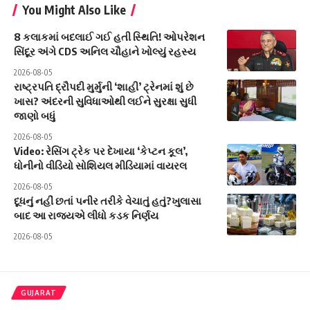
You Might Also Like
8 કલાકમાં બદલાઈ ગઈ હતી સ્થિતિ! ઓપરેશન
સિંદૂર અંગે CDS અનિલ ચૌહાને ખોલ્યું રહસ્ય
2026-08-05
રાષ્ટ્રપતિ દ્રૌપદી મુર્મુની ‘શાહી’ ટ્રેનમાં શું છે
ખાસ? અંદરની સુવિધાઓથી લઈને સુરક્ષા સુધી
જાણો બધું
2026-08-05
Video: રેસિંગ ટ્રેક પર દેખાયા ‘કેપ્ટન કૂલ’,
ધોનીનો વીડિયો સોશિયલ મીડિયામાં વાયરલ
2026-08-05
દૂધનું નહીં છતાં પનીર તરીકે વેચાતું હતું?ખુલાસા
બાદ આ રાજ્યએ લીધો કડક નિર્ણય
2026-08-05
GUJARAT