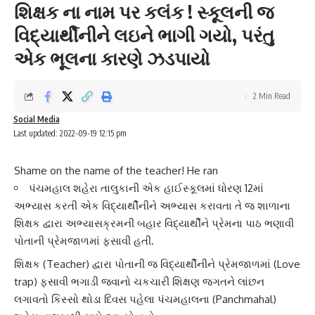
શિક્ષક ના નામ પર કલંક ! સ્કૂલની જ
વિદ્યાર્થીનીને લઇને ભાગી ગયો, પરંતુ
એક ભૂલના કારણે ઝડપાયો
2 Min Read
Social Media
Last updated: 2022-09-19 12:15 pm
Shame on the name of the teacher! He ran
પંચમહાલ શહેરા તાલુકાની એક હાઈસ્કૂલમાં ધોરણ 12માં
અભ્યાસ કરતી એક વિદ્યાર્થીનીને અભ્યાસ કરાવતા તે જ શાળાના
શિક્ષક દ્વારા અભ્યાસક્રમની બહાર વિદ્યાર્થીને પ્રેમના પાઠ ભણાવી
પોતાની પ્રેમજાળમાં ફસાવી હતી.
શિક્ષક
(Teacher) દ્વારા પોતાની જ વિદ્યાર્થીનીને
પ્રેમજાળ
માં (Love
trap) ફસાવી ભગાડી જવાનો ચકચારી શિક્ષણ જગતને લાંછન
લગાવતો કિસ્સો થોડા દિવસ પહેલા
પંચમહાલ
ના (Panchmahal)