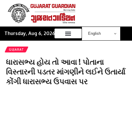
Thursday, Aug 6, 2026
GUJARAT
ધારાસભ્ય હોય તો આવા ! પોતાના
વિસ્તારની પડતર માંગણીને લઈને ઉતાર્યા
કોંગી ધારાસભ્ય ઉપવાસ પર