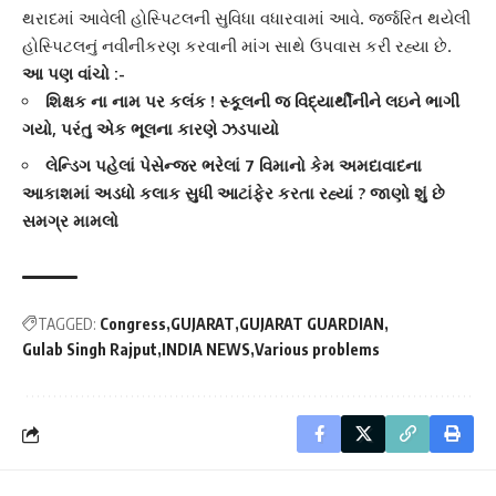
થરાદ
માં આવેલી હોસ્પિટલની સુવિધા વધારવામાં આવે. જર્જરિત થયેલી
હોસ્પિટ
લનું નવીનીકરણ કરવાની માંગ સાથે ઉપવાસ કરી રહ્યા છે.
આ પણ વાંચો :-
શિક્ષક ના નામ પર કલંક ! સ્કૂલની જ વિદ્યાર્થીનીને લઇને ભાગી
ગયો, પરંતુ એક ભૂલના કારણે ઝડપાયો
લેન્ડિગ પહેલાં પેસેન્જર ભરેલાં 7 વિમાનો કેમ અમદાવાદના
આકાશમાં અડધો કલાક સુધી આટાંફેર કરતા રહ્યાં ? જાણો શું છે
સમગ્ર મામલો
TAGGED:
Congress
GUJARAT
GUJARAT GUARDIAN
Gulab Singh Rajput
INDIA NEWS
Various problems