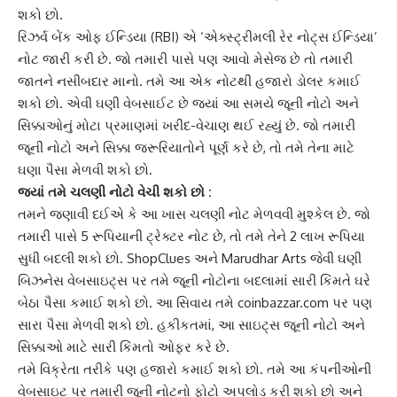
શકો છો.
રિઝર્વ બેંક ઓફ ઈન્ડિયા (RBI) એ ‘એક્સ્ટ્રીમલી રેર નોટ્સ ઈન્ડિયા’
નોટ જારી કરી છે. જો તમારી પાસે પણ આવો મેસેજ છે તો તમારી
જાતને નસીબદાર માનો. તમે આ એક નોટથી હજારો ડોલર કમાઈ
શકો છો. એવી ઘણી વેબસાઈટ છે જ્યાં આ સમયે જૂની નોટો અને
સિક્કાઓનું મોટા પ્રમાણમાં ખરીદ-વેચાણ થઈ રહ્યું છે. જો તમારી
જૂની નોટો અને સિક્કા જરૂરિયાતોને પૂર્ણ કરે છે, તો તમે તેના માટે
ઘણા પૈસા મેળવી શકો છો.
જ્યાં તમે ચલણી નોટો વેચી શકો છો :
તમને જણાવી દઈએ કે આ ખાસ ચલણી નોટ મેળવવી મુશ્કેલ છે. જો
તમારી પાસે 5 રૂપિયાની ટ્રેક્ટર નોટ છે, તો તમે તેને 2 લાખ રૂપિયા
સુધી બદલી શકો છો. ShopClues અને Marudhar Arts જેવી ઘણી
બિઝનેસ વેબસાઇટ્સ પર તમે જૂની નોટોના બદલામાં સારી કિંમતે ઘરે
બેઠા પૈસા કમાઈ શકો છો. આ સિવાય તમે coinbazzar.com પર પણ
સારા પૈસા મેળવી શકો છો. હકીકતમાં, આ સાઇટ્સ જૂની નોટો અને
સિક્કાઓ માટે સારી કિંમતો ઓફર કરે છે.
તમે વિક્રેતા તરીકે પણ હજારો કમાઈ શકો છો. તમે આ કંપનીઓની
વેબસાઇટ પર તમારી જૂની નોટનો ફોટો અપલોડ કરી શકો છો અને