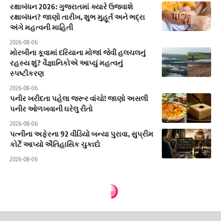
રક્ષાબંધન 2026: ગુજરાતમાં ક્યારે ઉજવાશે
રક્ષાબંધન? જાણો તારીખ, શુભ મુહૂર્ત અને ભદ્રા
અંગે મહત્વની માહિતી
2026-08-06
મોરબીના કૂવામાં દરિયાના મોજાં જેવી હલચલનું
રહસ્ય શું? વૈજ્ઞાનિકોએ આપ્યું મહત્વનું
સ્પષ્ટીકરણ
2026-08-06
પનીર ખરીદતા પહેલા જરૂર વાંચો! જાણો અસલી
પનીર ઓળખવાની ઘરેલુ રીતો
2026-08-06
પત્નીના અફેરના 92 વીડિયો બન્યા પુરાવા, સુપ્રીમ
કોર્ટે આપ્યો ઐતિહાસિક ચુકાદો
2026-08-06