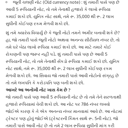
જૂની ચલણી નોટ
(Old currency note) : શું તમારી પાસે પણ છે
આવી 5 રૂપિયાની નોટ, તો તમે તેનાથી હજારો કે લાખો રૂપિયા
કમાઈ શકો છો. યુનિક નોટ સાથે, તમે રૂ. 35,000 થી રૂ. 2 લાખ
સુધીની કોઈપણ રકમ મેળવી શકો છો.
શું તમે ક્યારેય વિચાર્યું છે કે જૂની નોટો તમને
અમીર
બનાવી શકે છે?
હા, જો તમારી પાસે જૂની નોટો અથવા અનન્ય સીરીયલ નંબર છે, તો
તમે ઘરે બેઠા લાખો રૂપિયા કમાઈ શકો છો. આ માટે તમારે કોઈ
રોકાણની પણ જરૂર નહીં પડે. શું તમારી પાસે પણ છે આવી 5
રૂપિયાની નોટ, તો તમે તેનાથી સેંકડો રૂપિયા કમાઈ શકો છો. યુનિક
નોટ સાથે, તમે રૂ. 35,000 થી રૂ. 2 લાખ સુધીની કોઈપણ રકમ
મેળવી શકો છો. આ સિવાય જો તમારી પાસે આવી નોટોનો સંગ્રહ છે
તો તમે લખપતિ કે કરોડપતિ પણ બની શકો છો.
આખરે આ અનોખી નોટ ખાસ કેમ છે ?
જો તમારી પાસે પણ આવી 5 રૂપિયાની નોટ છે તો તમે તેને સરળતાથી
હજારો રૂપિયામાં વેચી શકો છો. આ નોટ પર 786 નંબર લખવો
જોઈએ કારણ કે તે એક અનન્ય નંબર માનવામાં આવે છે. આ નોટમાં
ટ્રેક્ટર પણ હોવું જોઈએ (ટ્રેક્ટરની કિંમત સાથે રૂ. 5ની નોટ). જો
તમારી પાસે આવી નોટ છે તો તમે 2 લાખ રૂપિયા સુધીની માંગ કરી