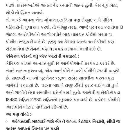
પડશે. ધારાસભ્યોએ જનતા રેડ કરવાની જરૂર હતી. કેમ ચૂપ બેઠા,
થોડી તો હિંમત બતાવો.
તો આજે આપના નેતા ગોપાલ ઇટાલિયા પણ રોજીદ ગામે પીડિત
પરિવારોની મુલાકાત કરશે. તો બીજી તરફ, આજે ધરપકડ કરાયેલા 13
જેટલા આરોપીઓને આજે બપોરે બાદ નામદાર કોર્ટમાં બરવાળા
પોલીસ રજૂ કરી શકે છે. હજી આ કેસમાં અન્ય આરોપીઓ પણ
સંડોવાયેલાં છે તેમની પણ ધરપકડ કરવામાં આવી શકે છે.
કેમિકલ કાંડ
નો વધુ એક આરોપી પકડાયો :
કેમિકલ કાંડમાં અત્યાર સુધી 14 આરોપીઓની ધરપકડ કરાઈ છે.
ત્યારે નાસતાફરતા વધુ એક આરોપીને સાવલી પોલીસે ઝડપી પાડ્યો
છે. રાણપરી ગામનો
બુટલેગર
જટુભા રાઠોડ સાવલીના પરથમપુરા
ગામેથી પકડાયો છે. ઘટના બાદ તે રાણપરીથી ફરાર થઈ ગયો હતો
અને ભાગીને તેના સંબંધીના ઘરે રોકાયો હતો. આરોપી પાસેથી રોકડા
18480 સહિત 21980 સહિતનો મુદ્દામાલ પકડાયો છે. વડોદરા પોલીસે
આરોપીને બોટાદ પોલીસને સોંપ્યો છે.
આ પણ વાંચો :-
ઓગસ્ટથી બદલાઈ જશે બેંકને લગતા કેટલાક નિયમો, સીધી જ
અસર આપનાં ખિસ્સા પર પડશે