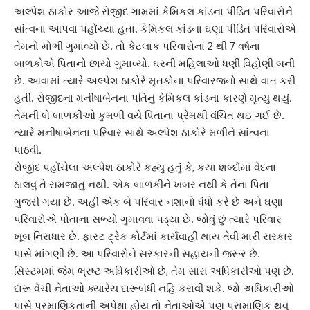
અલ્પેશ ઠાકોર આજે રોજીદ ગામમાં કેમિકલ કાંડના પીડિત પરિવારોને
સાંત્વના આપવા પહોંચ્યા હતા. કેમિકલ કાંડના ઘણા પીડિત પરિવારોએ
તેમનો મોભી ગુમાવ્યો છે. તો કેટલાક પરિવારોના 2 થી 7 વર્ષના
બાળકોએ પિતાનો છાયો ગુમાવ્યો. ઘરની મહિલાઓ ધણી વિહોણી બની
છે. આવામાં ત્યારે અલ્પેશ ઠાકોરે મૃતકોના પરિવારજનો સાથે વાત કરી
હતી. રોજીદના મનીષાબેનના પતિનું
કેમિકલ કાંડ
ના કારણે મૃત્યુ થયું.
તેમની બે બાળકીઓ કુમળી વયે પિતાના પ્રેમથી વંચિત થઇ ગઈ છે.
ત્યારે મનીષાબેનના પરિવાર સાથે અલ્પેશ ઠાકોરે મળીને સાંત્વના
પાઠવી.
રોજીદ પહોંચેલા અલ્પેશ ઠાકોરે કહ્યુ હતું કે, કયા શબ્દોમાં વેદના
ઠાલવું તે સમજાતું નથી. એક બાળકીને ખબર નથી કે તેના પિતા
ગુજરી ગયા છે. અહીં એક બે પરિવાર નશાનો ધંધો કરે છે અને ઘણા
પરિવારોએ પોતાના સભ્યો ગુમાવવા પડ્યા છે. જોવું છું ત્યારે પરિવાર
ખૂબ નિરાધાર છે. ફાસ્ટ ટ્રેક કોર્ટમાં કાર્યવાહી થાય તેવી મારી સરકાર
પાસે માંગણી છે. આ પરિવારોને સરકારની સહાયની જરૂર છે.
સિસ્ટમમાં જેમ ભ્રષ્ટ અધિકારીઓ છે, તેમ સારા અધિકારીઓ પણ છે.
દારૂ વેચી નેતાઓ ક્યારેય દારૂબંધી નહિ કરાવી શકે. જો અધિકારીઓ
પાસે પ્રમાણિકતાની અપેક્ષા હોય તો નેતાઓએ પણ પ્રામાણિક થવું