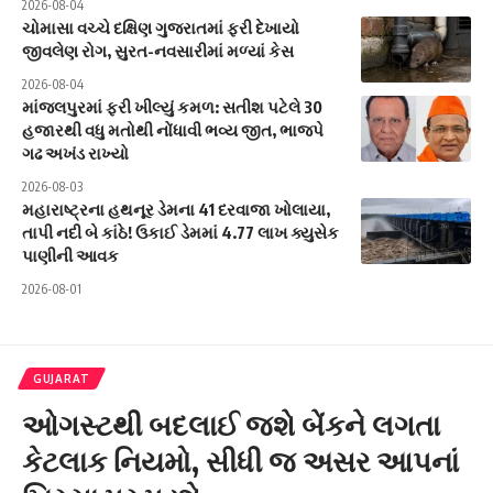
2026-08-04
ચોમાસા વચ્ચે દક્ષિણ ગુજરાતમાં ફરી દેખાયો
જીવલેણ રોગ, સુરત-નવસારીમાં મળ્યાં કેસ
2026-08-04
માંજલપુરમાં ફરી ખીલ્યું કમળ: સતીશ પટેલે 30
હજારથી વધુ મતોથી નોંધાવી ભવ્ય જીત, ભાજપે
ગઢ અખંડ રાખ્યો
2026-08-03
મહારાષ્ટ્રના હથનૂર ડેમના 41 દરવાજા ખોલાયા,
તાપી નદી બે કાંઠે! ઉકાઈ ડેમમાં 4.77 લાખ ક્યુસેક
પાણીની આવક
2026-08-01
GUJARAT
ઓગસ્ટથી બદલાઈ જશે બેંકને લગતા
કેટલાક નિયમો, સીધી જ અસર આપનાં