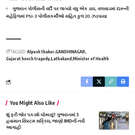
ગુજરાત પોલીસની વર્દી પર લાગ્યો વધુ એક ડાઘ, વલસાડમાં દારૂની
મહેફિલમાં PSI-3 પોલીસકર્મીઓ સહિત કુલ 20 ઝડપાયા
TAGGED:
Alpesh thakor
GANDHINAGAR
Gujarat hooch tragedy
Lathakand
Minister of Health
You Might Also Like
શું ફરી જોર પકડશે ચોમાસું? ગુજરાતમાં 3
હવામાન સિસ્ટમ સક્રિય, જાણો IMDની નવી
આગાહી