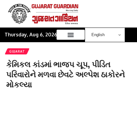
Thursday, Aug 6, 2026
GUJARAT
કેમિકલ કાંડમાં ભાજપ ચૂપ, પીડિત
પરિવારોને મળવા છેવટે અલ્પેશ ઠાકોરને
મોકલ્યા