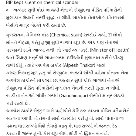
BJP kept silent on chemical scandal
અત્યાર સુધી કોઈ ભાજપી નેતાએ રોજીદના પીડિત પરિવારોની
મુલાકાત લેવાની તસ્દી સુદ્ધા ન લીધી. બાકીના નેતાઓ ગાંધીનગરમાં
બેસીને માત્ર બેઠકો કરી રહ્યાં છે.
ગુજરાતમાં
કેમિકલ કાંડ
(Chemical stain) સર્જાઈ ગયો, 31 લોકો
મોતને ભેટ્યા, પરંતુ હજી સુધી ભાજપ ચૂપ છે. એક પણ નેતાઓ
પ્રજાની સામે આવ્યા નથી. તો આરોગ્ય મંત્રી (Minister of Health)
અને શિક્ષણ મંત્રીએ ભાવનગરમાં દર્દીઓની મુલાકાત કરીને પીંડલુ
વાળી દીધું. ત્યારે
અલ્પેશ ઠાકોર
(Alpesh Thakor) જ્યાં
કરુણાંતિકાનું મૂળ હતું એ રોજીદમાં ભાજપે સૌથી પહેલા પોતાના નેતા
અલ્પેશ ઠાકોરને મોકલ્યા છે. અત્યાર સુધી કોઈ ભાજપી નેતાએ
રોજીદના પીડિત પરિવારોની મુલાકાત લેવાની તસ્દી સુદ્ધા ન લીધી.
બાકીના નેતાઓ
ગાંધીનગર
માં (Gandhinagar) બેસીને માત્ર બેઠકો
કરી રહ્યાં છે.
અલ્પેશ ઠાકોરે રોજીદ ગામે પહોંચીને
કેમિકલ કાંડ
ના પીડિત પરિવારોને
સાંત્વના આપી. તો તેમની સાથે વાતચીત કરી હતી. સાથે પોતાના જ
પક્ષના ધારાસભ્યો વિશે તેમણે કહ્યુ કે, ધારાસભ્યોએ
જનતા રેડ
કરવાની જરૂર હતી. કેમ ચૂપ બેઠા, થોડી તો હિંમત બતાવો.