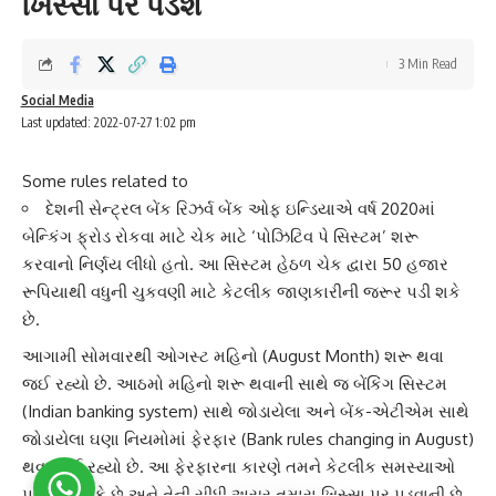
ખિસ્સા પર પડશે
3 Min Read
Social Media
Last updated: 2022-07-27 1:02 pm
Some rules related to
દેશની સેન્ટ્રલ બેંક રિઝર્વ બેંક ઓફ ઇન્ડિયાએ વર્ષ 2020માં
બેન્કિંગ ફ્રોડ રોકવા માટે ચેક માટે ‘પોઝિટિવ પે સિસ્ટમ’ શરૂ
કરવાનો નિર્ણય લીધો હતો. આ સિસ્ટમ હેઠળ ચેક દ્વારા 50 હજાર
રૂપિયાથી વધુની ચુકવણી માટે કેટલીક જાણકારીની જરૂર પડી શકે
છે.
આગામી સોમવારથી ઓગસ્ટ મહિનો (August Month) શરૂ થવા
જઈ રહ્યો છે. આઠમો મહિનો શરૂ થવાની સાથે જ
બેંકિંગ સિસ્ટમ
(Indian banking system) સાથે જોડાયેલા અને
બેંક-એટીએમ
સાથે
જોડાયેલા ઘણા નિયમોમાં ફેરફાર (Bank rules changing in August)
થવા જઈ રહ્યો છે. આ ફેરફારના કારણે તમને કેટલીક સમસ્યાઓ
પણ થઇ શકે છે અને તેની સીધી અસર તમારા ખિસ્સા પર પડવાની છે.