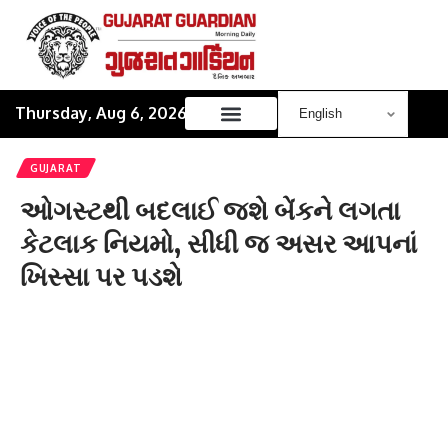
Thursday, Aug 6, 2026
GUJARAT
ઓગસ્ટથી બદલાઈ જશે બેંકને લગતા
કેટલાક નિયમો, સીધી જ અસર આપનાં
ખિસ્સા પર પડશે