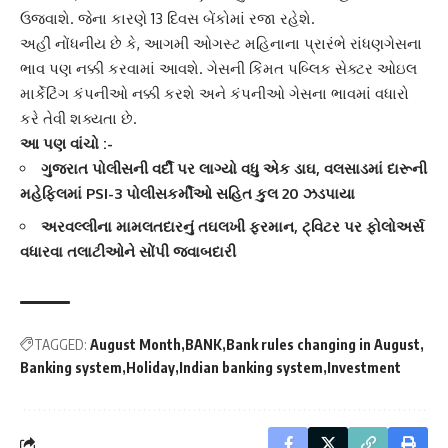
ઉજવાશે. જેના કારણે 13 દિવસ બેંકોમાં રજા રહેશે.
અહીં નોંધનીય છે કે, આગમી ઓગસ્ટ મહિનાના પ્રારંભે રાંધણગેસના
ભાવ પણ નક્કી કરવામાં આવશે. ગેસની કિંમત પબ્લિક સેક્ટર ઓઇલ
માર્કેટિંગ કંપનીઓ નક્કી કરશે અને કંપનીઓ ગેસના ભાવમાં વધારો
કરે તેવી શક્યતા છે.
આ પણ વાંચો :-
ગુજરાત પોલીસની વર્દી પર લાગ્યો વધુ એક ડાઘ, વલસાડમાં દારૂની
મહેફિલમાં PSI-3 પોલીસકર્મીઓ સહિત કુલ 20 ઝડપાયા
અરવલ્લીના મામલતદારનું તઘલખી ફરમાન, ટ્વિટર પર ફોલોઅર્સ
વધારવા તલાટીઓને સોંપી જવાબદારી
TAGGED:
August Month
BANK
Bank rules changing in August
Banking system
Holiday
Indian banking system
Investment