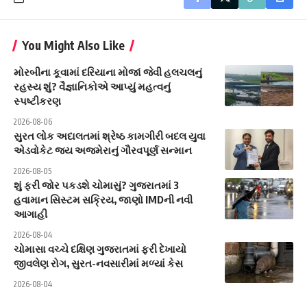
You Might Also Like
મોરબીના કૂવામાં દરિયાના મોજાં જેવી હલચલનું
રહસ્ય શું? વૈજ્ઞાનિકોએ આપ્યું મહત્વનું
સ્પષ્ટીકરણ
2026-08-06
સુરત લોક અદાલતમાં શ્રેષ્ઠ કામગીરી બદલ યુવા
એડવોકેટ જય અજમેરાનું ગૌરવપૂર્ણ સન્માન
2026-08-05
શું ફરી જોર પકડશે ચોમાસું? ગુજરાતમાં 3
હવામાન સિસ્ટમ સક્રિય, જાણો IMDની નવી
આગાહી
2026-08-04
ચોમાસા વચ્ચે દક્ષિણ ગુજરાતમાં ફરી દેખાયો
જીવલેણ રોગ, સુરત-નવસારીમાં મળ્યાં કેસ
2026-08-04