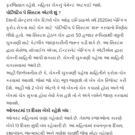
ફરજિયાત રહેશે. નહિતર ચેકનું પેમેન્ટ અટકાઈ જશે.
પોઝિટિવ પે સિસ્ટમ એટલે શું ?
દેશની
સેન્ટ્રલ બેંક રિઝર્વ
બેંક ઓફ ઇન્ડિયાએ વર્ષ 2020માં બેન્કિંગ
ફ્રોડ રોકવા માટે ચેક માટે ‘પોઝિટિવ પે સિસ્ટમ’ શરૂ કરવાનો નિર્ણય
લીધો હતો. આ સિસ્ટમ હેઠળ ચેક દ્વારા 50 હજાર રૂપિયાથી વધુની
ચુકવણી માટે કેટલીક જાણકારીની જરૂર પડી શકે છે. આ સિસ્ટમ
દ્વારા મેસેજ, મોબાઈલ એપ્સ, ઈન્ટરનેટ બેન્કિંગ કે એટીએમ દ્વારા
ચેકની માહિતી આપી શકાય છે. ચેકની ચુકવણી પહેલા આ માહિતી
ચકાસવામાં આવે છે.
અહી ઉલ્લેખનીય છે કે, ચેકની ચુકવણી પહેલા માહિતીને
ક્રોસ-ચેક
કરવામાં આવશે. જેમાં જો કોઇ ભૂલ જણાશે તો બેંક ચેક રિજેક્ટ કરી
દેશે. અહીં જો 2 બેંકો એટલે કે જે બેંકનો ચેક કપાયો હોય અને જે
બેંકમાં ચેક મુકવા હોય તેવો કેસ હશે તો તે અંગે બન્નેને જાણ કરવામાં
આવશે.
ઓગસ્ટમાં
13 દિવસ
બેંકો રહેશે બંધ :
ઓગસ્ટ મહિનામાં ઘણા તહેવારો આવે છે. તેમજ રજાઓના કારણે
બેંકો 13 દિવસ સુધી બંધ રહેવાની છે. આ મહિનામાં સ્વતંત્રતા દિવસ,
રક્ષાબંધન, જન્માષ્ટમી અને ગણેશ ચતુર્થી જેવા મોટા તહેવારો