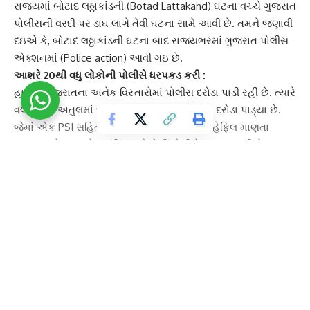
રાજ્યમાં
બોટાદ લઠ્ઠાકાંડ
ની (Botad Lattakand) ઘટના વચ્ચે
ગુજરાત
પોલીસ
ની વરદી પર ડાઘ લાગે તેવી ઘટના સામે આવી છે. તમને જણાવી
દઇએ કે, બોટાદ લઠ્ઠાકાંડની ઘટના બાદ રાજ્યભરમાં ગુજરાત
પોલીસ
એક્શન
માં (Police action) આવી ગઇ છે.
આશરે 20થી વધુ લોકોની પોલીસે ધરપકડ કરી :
હાલમાં ગુજરાતના અનેક વિસ્તારોમાં
પોલીસ દરોડા
પાડી રહી છે. ત્યારે
વલસાડના અતુલમાં દારૂની મહેફિલ ઉપર પોલીસે દરોડા પાડ્યા છે.
જેમાં એક PSI સહિત 3 પોલીસકર્મીઓ દારૂની મહેફિલ માણતા
ઝડપાયા છે. આશરે 20થી વધુ લોકોની પોલીસે ધરપકડ કરી છે.
મહત્વનું છે કે, આ મહેફિલને લઇને પોલીસને અગાઉથી જ બાતમી
મળી ગઇ હતી. જેના લીધે પોલીસે દરોડા પાડ્યા હતા.
રાજ્યમાં ઠેર-ઠેર દારૂની ભઠ્ઠીઓ પર પોલીસ રેડ પાડી રહી છે :
નોંધનીય છે કે, એકતરફ
લઠ્ઠાકાંડ
ને લઇને સમગ્ર ગુજરાત હચમચી
Continue Reading
ઉઠ્યું છે. ગુજરાતમાં બરવાળા લઠ્ઠાકાંડમાં સતત મોતના આંકડા પણ
વધી રહ્યાં છે. ત્યારે આ મામલે રાજ્ય સરકાર તરફથી એક્શન લેવાના
આદેશ અપાયા છે. જેના લીધે ગુજરાત પોલીસ હરકતમાં આવી જતા
સમગ્ર રાજ્યમાં ઠેર-ઠેર
દારૂની ભઠ્ઠીઓ
પર પોલીસ રેડ પાડી રહી છે.
સુરત, અમદાવાદ અને રાજકોટ સહિતના મહાનગરોમાં પોલીસને દરોડા