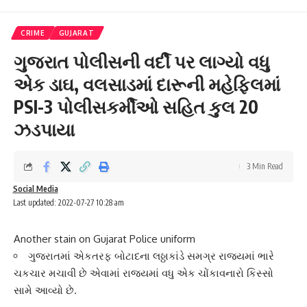
CRIME
GUJARAT
ગુજરાત પોલીસની વર્દી પર લાગ્યો વધુ
એક ડાઘ, વલસાડમાં દારૂની મહેફિલમાં
PSI-3 પોલીસકર્મીઓ સહિત કુલ 20
ઝડપાયા
3 Min Read
Social Media
Last updated: 2022-07-27 10:28 am
Another stain on Gujarat Police uniform
ગુજરાતમાં એકતરફ બોટાદના લઠ્ઠાકાંડે સમગ્ર રાજ્યમાં ભારે
ચકચાર મચાવી છે એવામાં રાજ્યમાં વધુ એક ચોંકાવનારો કિસ્સો
સામે આવ્યો છે.