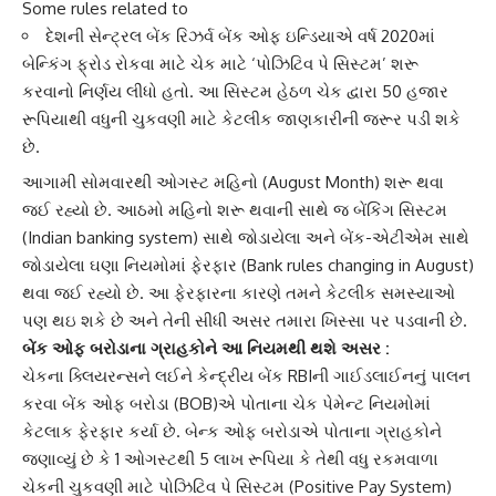
Some rules related to
દેશની સેન્ટ્રલ બેંક રિઝર્વ બેંક ઓફ ઇન્ડિયાએ વર્ષ 2020માં
બેન્કિંગ ફ્રોડ રોકવા માટે ચેક માટે ‘પોઝિટિવ પે સિસ્ટમ’ શરૂ
કરવાનો નિર્ણય લીધો હતો. આ સિસ્ટમ હેઠળ ચેક દ્વારા 50 હજાર
રૂપિયાથી વધુની ચુકવણી માટે કેટલીક જાણકારીની જરૂર પડી શકે
છે.
આગામી સોમવારથી ઓગસ્ટ મહિનો (August Month) શરૂ થવા
જઈ રહ્યો છે. આઠમો મહિનો શરૂ થવાની સાથે જ
બેંકિંગ સિસ્ટમ
(Indian banking system) સાથે જોડાયેલા અને
બેંક-એટીએમ
સાથે
જોડાયેલા ઘણા નિયમોમાં ફેરફાર (Bank rules changing in August)
થવા જઈ રહ્યો છે. આ ફેરફારના કારણે તમને કેટલીક સમસ્યાઓ
પણ થઇ શકે છે અને તેની સીધી અસર તમારા ખિસ્સા પર પડવાની છે.
બેંક ઓફ બરોડાના ગ્રાહકોને આ નિયમથી થશે અસર :
ચેકના ક્લિયરન્સને લઈને કેન્દ્રીય બેંક
RBI
ની ગાઈડલાઈનનું પાલન
કરવા બેંક ઓફ બરોડા (BOB)એ પોતાના ચેક પેમેન્ટ નિયમોમાં
કેટલાક ફેરફાર કર્યા છે. બેન્ક ઓફ બરોડાએ પોતાના ગ્રાહકોને
જણાવ્યું છે કે 1 ઓગસ્ટથી 5 લાખ રૂપિયા કે તેથી વધુ રકમવાળા
ચેકની ચુકવણી માટે પોઝિટિવ પે સિસ્ટમ (Positive Pay System)