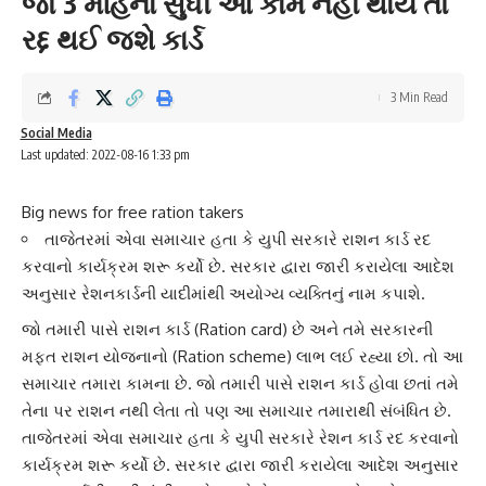
જો 3 મહિના સુધી આ કામ નહીં થાય તો
રદ્દ થઈ જશે કાર્ડ
3 Min Read
Social Media
Last updated: 2022-08-16 1:33 pm
Big news for free ration takers
તાજેતરમાં એવા સમાચાર હતા કે યુપી સરકારે રાશન કાર્ડ રદ
કરવાનો કાર્યક્રમ શરૂ કર્યો છે. સરકાર દ્વારા જારી કરાયેલા આદેશ
અનુસાર રેશનકાર્ડની યાદીમાંથી અયોગ્ય વ્યક્તિનું નામ કપાશે.
જો તમારી પાસે
રાશન કાર્ડ
(Ration card) છે અને તમે સરકારની
મફત રાશન યોજના
નો (Ration scheme) લાભ લઈ રહ્યા છો. તો આ
સમાચાર તમારા કામના છે. જો તમારી પાસે રાશન કાર્ડ હોવા છતાં તમે
તેના પર રાશન નથી લેતા તો પણ આ સમાચાર તમારાથી સંબંધિત છે.
તાજેતરમાં એવા સમાચાર હતા કે
યુપી સરકારે
રેશન કાર્ડ રદ કરવાનો
કાર્યક્રમ શરૂ કર્યો છે. સરકાર દ્વારા જારી કરાયેલા આદેશ અનુસાર