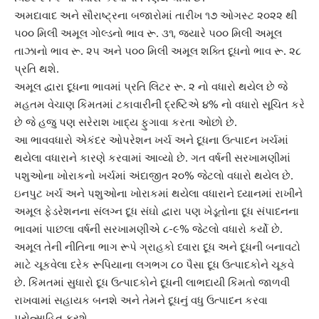
અમદાવાદ અને સૌરાષ્ટ્રના બજારોમાં તારીખ ૧૭ ઓગસ્ટ ૨૦૨૨ થી
૫૦૦ મિલી અમૂલ ગોલ્ડનો ભાવ રૂ. ૩૧, જ્યારે ૫૦૦ મિલી
અમૂલ
તાઝા
નો ભાવ રૂ. ૨૫ અને ૫૦૦ મિલી અમૂલ શક્તિ દૂધનો ભાવ રૂ. ૨૮
પ્રતિ થશે.
અમૂલ દ્વારા દૂધના ભાવમાં પ્રતિ લિટર રૂ. ૨ નો વધારો થયેલ છે જે
મહતમ વેચાણ કિમતમાં ટકાવારીની દ્રષ્ટિએ ૪% નો વધારો સૂચિત કરે
છે જે હજુ પણ સરેરાશ
ખાદ્ય ફુગાવા
કરતા ઓછો છે.
આ ભાવવધારો એકંદર ઓપરેશન ખર્ચ અને દૂધના ઉત્પાદન ખર્ચમાં
થયેલા વધારાને કારણે કરવામાં આવ્યો છે. ગત વર્ષની સરખામણીમાં
પશુઓના ખોરાકનો ખર્ચમાં અંદાજીત ૨૦% જેટલો વધારો થયેલ છે.
ઇનપુટ ખર્ચ અને પશુઓના ખોરાકમાં થયેલા વધારાને ધ્યાનમાં રાખીને
અમૂલ ફેડરેશન
ના સંલગ્ન દૂધ સંઘો દ્વારા પણ ખેડૂતોના
દૂધ સંપાદન
ના
ભાવમાં પાછલા વર્ષની સરખામણીએ ૮-૯% જેટલો વધારો કર્યો છે.
અમૂલ
તેની નીતિના ભાગ રૂપે ગ્રાહકો ધ્વારા દૂધ અને દૂધની બનાવટો
માટે ચૂકવેલા દરેક રૂપિયાના લગભગ ૮૦ પૈસા દૂધ ઉત્પાદકોને ચૂકવે
છે. કિંમતમાં સુધારો દૂધ ઉત્પાદકોને દૂધની લાભદાયી કિંમતો જાળવી
રાખવામાં સહાયક બનશે અને તેમને દૂધનું વધુ ઉત્પાદન કરવા
પ્રોત્સાહિત કરશે.