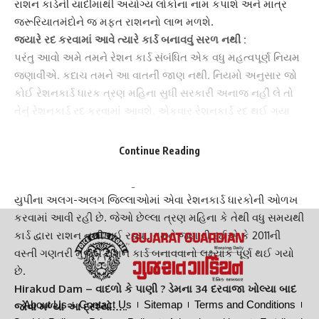
રાશન કાર્ડની યાદીમાંથી અયોગ્ય લોકોના નામ કપાશે અને માત્ર
જરૂરિયાતમંદોને જ મફત રાશનનો લાભ મળશે.
જ્યારે રદ કરવામાં આવે ત્યારે કાર્ડ બનાવવું સરળ નથી :
પરંતુ આવો અમે તમને રેશન કાર્ડ સંબંધિત એક વધુ મહત્વપૂર્ણ નિયમ
જણાવીએ. કદાચ તમને આ વાતની જાણ નથી. નિયમો અનુસાર જો
કોઈ રેશનકાર્ડ ધારક ત્રણ મહિના સુધી
સરકારી અનાજ
નહીં લે તો
તેનું રેશનકાર્ડ રદ કરવામાં આવશે. એકવાર રેશનકાર્ડ રદ થઈ ગયા
પછી તેને બનાવવું તમારા માટે સરળ રહેશે નહીં. તેથી જો તમારી પાસે
રાશન કાર્ડ છે, તો તમારે તેના પર દર મહિને સરકારી રાશન લેવું જ
Continue Reading
જોઈએ.
રેશનકાર્ડ
બનાવવાનો ધ્યેય હાંસલ કરવામાં આવ્યો છે :
યુપીના અલગ-અલગ જિલ્લાઓમાં એવા
રેશનકાર્ડ ધારકો
ની ઓળખ
કરવામાં આવી રહી છે. જેઓ છેલ્લા ત્રણ મહિના કે તેથી વધુ સમયથી
કાર્ડ દ્વારા રાશન નથી લઈ રહ્યા. તમને જણાવી દઈએ કે 2011ની
વસ્તી ગણતરી મુજબ રાશન કાર્ડ બનાવવાનો લક્ષ્યાંક પૂર્ણ થઈ ગયો
છે.
Hirakud Dam – વાદળો કે પાણી ? ડેમના 34 દરવાજા ખોલ્યા બાદ
About Us
Contact Us
Sitemap
Terms and Conditions
જોવા મળ્યા આ દ્રશ્યો…..