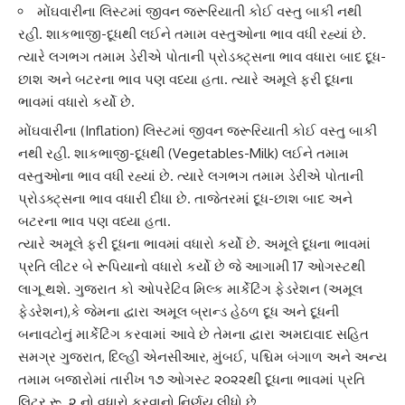
મોંઘવારીના લિસ્ટમાં જીવન જરૂરિયાતી કોઈ વસ્તુ બાકી નથી
રહી. શાકભાજી-દૂધથી લઈને તમામ વસ્તુઓના ભાવ વધી રહ્યાં છે.
ત્યારે લગભગ તમામ ડેરીએ પોતાની પ્રોડક્ટ્સના ભાવ વધારા બાદ દૂધ-
છાશ અને બટરના ભાવ પણ વધ્યા હતા. ત્યારે અમૂલે ફરી દૂધના
ભાવમાં વધારો કર્યો છે.
મોંઘવારી
ના (Inflation) લિસ્ટમાં જીવન જરૂરિયાતી કોઈ વસ્તુ બાકી
નથી રહી. શાકભાજી-દૂધથી (Vegetables-Milk) લઈને તમામ
વસ્તુઓના ભાવ વધી રહ્યાં છે. ત્યારે લગભગ તમામ ડેરીએ પોતાની
પ્રોડક્ટ્સના ભાવ વધારી દીધા છે. તાજેતરમાં
દૂધ-છાશ
બાદ અને
બટરના ભાવ પણ વધ્યા હતા.
ત્યારે અમૂલે ફરી દૂધના ભાવમાં વધારો કર્યો છે. અમૂલે દૂધના ભાવમાં
પ્રતિ લીટર બે રૂપિયાનો વધારો કર્યો છે જે આગામી 17 ઓગસ્ટથી
લાગૂ થશે. ગુજરાત કો ઓપરેટિવ મિલ્ક માર્કેટિંગ ફેડરેશન (
અમૂલ
ફેડરેશન
),કે જેમના દ્વારા અમૂલ બ્રાન્ડ હેઠળ દૂધ અને દૂધની
બનાવટોનું માર્કેટિંગ કરવામાં આવે છે તેમના દ્વારા અમદાવાદ સહિત
સમગ્ર ગુજરાત, દિલ્હી એનસીઆર, મુંબઈ, પશ્ચિમ બંગાળ અને અન્ય
તમામ બજારોમાં તારીખ ૧૭ ઓગસ્ટ ૨૦૨૨થી
દૂધના
ભાવમાં પ્રતિ
લિટર રૂ. ૨ નો વધારો કરવાનો નિર્ણય લીધો છે.