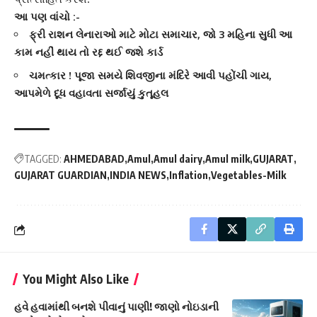
આ પણ વાંચો :-
ફ્રી રાશન લેનારાઓ માટે મોટા સમાચાર, જો 3 મહિના સુધી આ
કામ નહીં થાય તો રદ્દ થઈ જશે કાર્ડ
ચમત્કાર ! પૂજા સમયે શિવજીના મંદિરે આવી પહોંચી ગાય,
આપમેળે દૂધ વહાવતા સર્જાયું કુતૂહલ
TAGGED:
AHMEDABAD
Amul
Amul dairy
Amul milk
GUJARAT
GUJARAT GUARDIAN
INDIA NEWS
Inflation
Vegetables-Milk
You Might Also Like
હવે હવામાંથી બનશે પીવાનું પાણી! જાણો નોઇડાની