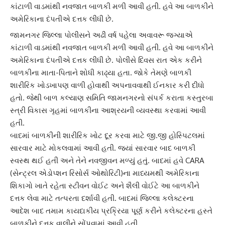
કાંટાળી વાડમાંથી નવજાત બાળકી મળી આવી હતી. હવે આ બાળકીને
અમેરિકાના દંપતીએ દત્તક લીધી છે.
જામનગર
જિલ્લા પોલીસને અઢી વર્ષ પહેલા અવાવરૂ જગ્યાએ
કાંટાળી વાડમાંથી નવજાત બાળકી મળી આવી હતી. હવે આ બાળકીને
અમેરિકાના દંપતી
એ દત્તક લીધી છે. પોલીસે દિવસ રાત એક કરીને
બાળકીના માતા-પિતાને શોધી કાઢ્યા હતા. જોકે તેમણે બાળકી
શારીરિક ખોડખાપણ વાળી હોવાથી અપનાવવાથી ઈનકાર કરી દીધો
હતો. જેથી બાળ કલ્યાણ સમિતિ
જામનગર
નો સંપર્ક કરાતા કસ્તુરબા
સ્ત્રી વિકાસ ગૃહમાં બાળકીના આશ્રયની વ્યવસ્થા કરવામાં આવી
હતી.
બાદમાં બાળકીની શારીરિક ખોટ દૂર કરવા માટે
જી.જી હોસ્પિટલ
માં
સારવાર માટે મોકલવામાં આવી હતી. જ્યાં સારવાર બાદ બાળકી
સ્વસ્થ થઈ હતી અને તેને નવજીવન મળ્યું હતું. બાદમાં હવે CARA
(સેન્ટ્રલ એડોપ્શન રિસોર્સ ઓથોરિટી)ના માધ્યમથી
અમેરિકા
ના
શિકાગો ખાતે રહેતા
સ્ટીવન વોઈટ
અને
શૈલી વોઈટે
આ બાળકીને
દત્તક લેવા માટે તત્પરતા દર્શાવી હતી. બાદમાં જિલ્લા કલેક્ટરના
આદેશ બાદ તમામ કાયદાકીય પ્રક્રિયા પૂર્ણ કરીને કલેક્ટરના હસ્તે
બાળકીને દત્તક વાલીને સોંપવામાં આવી હતી.