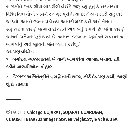
બાળકીને દત્તક લીધા બાદ
શૈલી વોઈટે
જણાવ્યું હતું કે સરકારના
વિવિધ વિભાગોએ અમને સમગ્ર પ્રક્રિયા દરમિયાન સારો સહકાર
આપ્યો. અમને જરૂર પડી ત્યાં અમારી મદદ કરી અને તેમના
સહકારના કારણે જ મારા
દીકરા
ને એક બહેન મળી છે. જેના કારણે
અમારો પરિવાર પૂર્ણ થયો છે. અમારા જીવનમાં ખુશીઓ લાવનાર આ
બાળકીનું અમે જીવની જેમ જતન કરીશું.’
આ પણ વાંચો :-
બગોદરા અકસ્માતમાં બે નાની બાળકીનો આબાદ બચાવ, રડી
રડીને બાળકીઓના બેહાલ
દિગ્ગજ અભિનેત્રીને ૬ મહિનાની સજા, કોર્ટે દંડ પણ કર્યો, જાણો
શું છે મામલો
TAGGED:
Chicago
GUJARAT
GUJARAT GUARDIAN
GUJARATI NEWS
Jamnagar
Steven Voight
Style Voite
USA