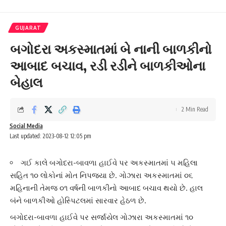
GUJARAT
બગોદરા અકસ્માતમાં બે નાની બાળકીનો
આબાદ બચાવ, રડી રડીને બાળકીઓના
બેહાલ
2 Min Read
Social Media
Last updated: 2023-08-12 12:05 pm
ગઈ કાલે બગોદરા-બાવળા હાઈવે પર અકસ્માતમાં ૫ મહિલા
સહિત ૧૦ લોકોનાં મોત નિપજ્યા છે. ગોઝારા અકસ્માતમાં ૦૬
મહિનાની તેમજ ૦૧ વર્ષની બાળકીનો આબાદ બચાવ થયો છે. હાલ
બંને બાળકીઓ હોસ્પિટલમાં સારવાર હેઠળ છે.
બગોદરા-બાવળા હાઈવે
પર સર્જાયેલ ગોઝારા અકસ્માતમાં ૧૦