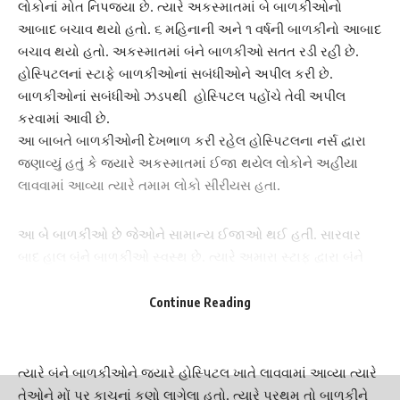
લોકોનાં મોત નિપજ્યા છે. ત્યારે અકસ્માતમાં બે બાળકીઓનો
આબાદ બચાવ થયો હતો. ૬ મહિનાની અને ૧ વર્ષની બાળકીનો આબાદ
બચાવ થયો હતો. અકસ્માતમાં બંને બાળકીઓ સતત રડી રહી છે.
હોસ્પિટલ
નાં સ્ટાફે બાળકીઓનાં સબંધીઓને અપીલ કરી છે.
બાળકીઓનાં સબંધીઓ ઝડપથી હોસ્પિટલ પહોંચે તેવી અપીલ
કરવામાં આવી છે.
આ બાબતે બાળકીઓની દેખભાળ કરી રહેલ
હોસ્પિટલ
ના નર્સ દ્વારા
જણાવ્યું હતું કે જ્યારે અકસ્માતમાં ઈજા થયેલ લોકોને અહીંયા
લાવવામાં આવ્યા ત્યારે તમામ લોકો સીરીયસ હતા.
આ બે
બાળકી
ઓ છે જેઓને સામાન્ય ઈજાઓ થઈ હતી. સારવાર
બાદ હાલ બંને
બાળકી
ઓ સ્વસ્થ છે. ત્યારે અમારા સ્ટાફ દ્વારા બંને
બાળકીઓને સવારથી સાચવવામાં આવી રહી છે. તેમજ અમે પ્રયત્ન
કરી રહ્યા છીએ કે બાળકીનાં પરિવારજનો આવે ત્યાં સુધી અમે તેમને
Continue Reading
સાચવવા પ્રયત્ન કરી રહ્યા છીએ.
ત્યારે બંને બાળકીઓને જ્યારે
હોસ્પિટલ
ખાતે લાવવામાં આવ્યા ત્યારે
તેઓને મોં પર કાચનાં કણો લાગેલા હતો. ત્યારે પ્રથમ તો બાળકીને