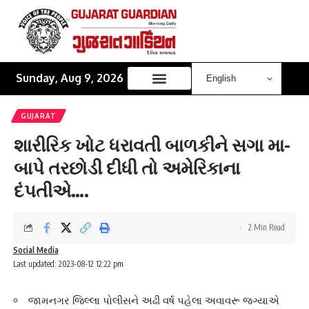
Sunday, Aug 9, 2026
GUJARAT
શારીરિક ખોટ ધરાવતી બાળકીને સગા મા-
બાપે તરછોડી દીધી તો અમેરિકાના
દંપતીએ….
2 Min Read
Social Media
Last updated: 2023-08-12 12:22 pm
જામનગર જિલ્લા પોલીસને અઢી વર્ષ પહેલા અવાવરૂ જગ્યાએ