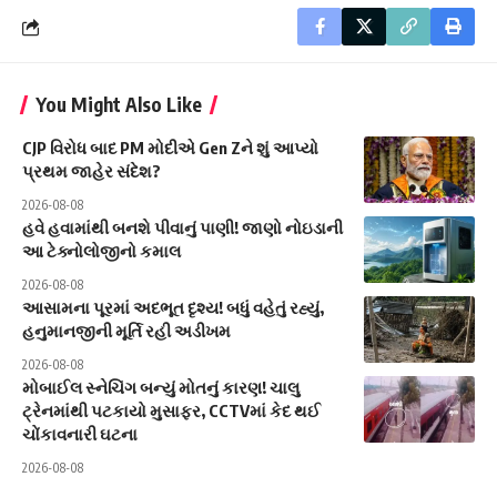
You Might Also Like
CJP વિરોધ બાદ PM મોદીએ Gen Zને શું આપ્યો
પ્રથમ જાહેર સંદેશ?
2026-08-08
હવે હવામાંથી બનશે પીવાનું પાણી! જાણો નોઇડાની
આ ટેક્નોલોજીનો કમાલ
2026-08-08
આસામના પૂરમાં અદભૂત દૃશ્ય! બધું વહેતું રહ્યું,
હનુમાનજીની મૂર્તિ રહી અડીખમ
2026-08-08
મોબાઈલ સ્નેચિંગ બન્યું મોતનું કારણ! ચાલુ
ટ્રેનમાંથી પટકાયો મુસાફર, CCTVમાં કેદ થઈ
ચોંકાવનારી ઘટના
2026-08-08