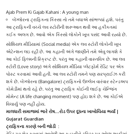
Ajab Prem Ki Gajab Kahani : A young man
બેંગ્લોરના ટ્રાફિકના કિસ્સા તો તમે બધાએ સાંભળ્યાં હશે. પરંતુ
આ ટ્રાફિકની વચ્ચે લવ સ્ટોરીની શરૂઆત થવી આ હકીકતમાં
કઈક અલગ છે. આવો એક કિસ્સો લોકોનેે ખૂબ પસંદ આવી રહ્યો છે.
સોશિયલ મીડિયા
માં (Social media) એક
લવ સ્ટોરી
લોકોની ખૂબ
એટેન્શન લઇ રહી છે. આ કહાની અંગે જાણીને તમે એવુ લાગશે કે
આ કોઈ ફિલ્મની સ્ક્રિપ્ટ છે. પરંતુ આ કહાની વાસ્તવિક છે. આ
લવ
સ્ટોરી
(Love story) અંગે સોશિયલ મીડિયા
પ્લેટફોર્મ
રેડિટ પર એક
પોસ્ટ કરવામાં આવી હતી. આ લવ સ્ટોરી તમને પણ સરપ્રાઈઝ કરી
શકે છે.
બેંગ્લોર
ના (Bangalore) ટ્રાફિકનો ઉલ્લેખ વારંવાર સ્ટેન્ડઅપ
કોમેડીમાં થતો રહે છે. પરંતુ આ ટ્રાફિક કોઈની લાઈફ ચેન્જિંગ
મોમેન્ટ (A life changing moment) પણ હોઇ શકે છે. આ કોઈએ
વિચાર્યુ પણ નહીં હોય.
માલધારી સમાજમાં ભારે રોષ…રોડ ઉપર દૂધના ખાબોચિયા ભર્યા |
Gujarat Guardian
ટ્રાફિકના કારણે બની જોડી :
રેડિટ પર શેર કરવામાં આવેલી આ કહાનીને ટ્વિટર પર ઓછા શબ્દોમાં