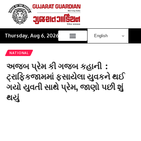
Thursday, Aug 6, 2026
NATIONAL
અજબ પ્રેમ કી ગજબ કહાની :
ટ્રાફિકજામમાં ફસાયેલા યુવકને થઈ
ગયો યુવતી સાથે પ્રેમ, જાણો પછી શું
થયું