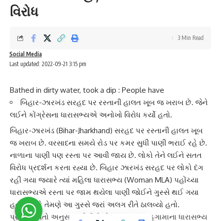
વિરોધ
3 Min Read
Social Media
Last updated: 2022-09-21 3:15 pm
Bathed in dirty water, took a dip : People have
બિહાર-ઝારખંડ સરહદ પર રસ્તાની હાલત ખૂબ જ ખરાબ છે. જેને
લઈને કોંગ્રેસના ધારાસભ્યએ અનોખો વિરોધ કર્યો હતો.
બિહાર-ઝારખંડ
(Bihar-Jharkhand) સરહદ પર રસ્તાની હાલત ખૂબ
જ ખરાબ છે. વરસાદના સમયે રોડ પર કમર સુધી પાણી ભરાઈ રહે છે.
નાળાના પાણી પણ રસ્તા પર આવી જાય છે. લોકો તેને લઈને સતત
વિરોધ પ્રદર્શન કરતા રહ્યા છે.
બિહાર ઝારખંડ
સરહદ પર લોકો દંગ
રહી ગયા જ્યારે ત્યાં
મહિલા ધારાસભ્ય
(Woman MLA) પહોંચ્યા
ધારાસભ્યએ રસ્તા પર જામ થયેલા પાણી જોઈને ગુસ્સે થઈ ગયા
હતા. જો કે તેમણે આ ગુસ્સે જરાં અલગ રીતે ઠાલવ્યો હતો.
પ્રાપ્ત વિગતો અનુસાર જોઈએ તો ઝારખંડના
મહગામા
ના ધારાસભ્ય