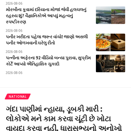
2026-08-06
મોરબીના કૂવામાં દરિયાના મોજાં જેવી હલચલનું
રહસ્ય શું? વૈજ્ઞાનિકોએ આપ્યું મહત્વનું
સ્પષ્ટીકરણ
2026-08-06
પનીર ખરીદતા પહેલા જરૂર વાંચો! જાણો અસલી
પનીર ઓળખવાની ઘરેલુ રીતો
2026-08-06
પત્નીના અફેરના 92 વીડિયો બન્યા પુરાવા, સુપ્રીમ
કોર્ટે આપ્યો ઐતિહાસિક ચુકાદો
2026-08-06
NATIONAL
ગંદા પાણીમાં ન્હાયા, ડૂબકી મારી :
લોકોએ મને કામ કરવા ચૂંટી છે ખોટા
વાયદા કરવા નહીં, ધારાસભ્યનો અનોખો