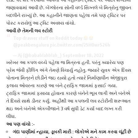
જણાવવામાં આવી છે.
બેંગ્લોર
ના સોની વર્લ્ડ સિગ્નલે બે મિત્રોનુ જીવન
બદલીને રાખ્યું છે. આ કહાનીને જાણતા પહેલા તમે પણ ટ્વિટર પર
પોસ્ટ કરાયેલું આ ટ્વિટ અવશ્ય વાંચો.
આવી છે તેમની લવ સ્ટોરી
Top drawer stuff on Reddit today
@peakbengaluru
pic.twitter.com/25H0wr526h
— Aj (@babablahblah_)
September 18, 2022
ખરેખર આ કપલ વચ્ચે પહેલા જ મિત્રતા હતી. પરંતુ ક્યારેય પણ
પ્રેમ જેવી
ફીલિંગ
અંગે તેમણે વિચાર્યુ નહોતુ. જ્યારે યુવક એક દિવસ
પોતાના મિત્રને છોડીને જઇ રહ્યો હતો ત્યારે
નિર્માણાધીન
એજીપુરા
ફ્લાય ઓવર
ના કારણે આ બંને ટ્રાફિક જામમાં ફસાઈ ગયા.
ટ્રાફિક જામમાં ફસાયા હોવાના કારણે બંનેને ભૂખ લાગી અને બંનેએ
તે દિવસે સાથે ડીનર કર્યુ. અહીંથી આ કપલની
લવ સ્ટોરી
ની શરૂઆત
થઇ અને બંનેએ એકબીજાને 3 વર્ષ સુધી ડેટ કર્યા બાદ લગ્ન કરી
લીધા.
આ પણ વાંચો :-
ગંદા પાણીમાં ન્હાયા, ડૂબકી મારી : લોકોએ મને કામ કરવા ચૂંટી છે