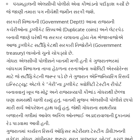
પંચમહાલની એલસીબી પોલીસે એવા કૌભાંડનો પર્દાફાશ કર્યો છે
જે જાણી તમારા પગ નીચેથી જમીન સરકી જશે.
સરકારી વિભાગ
ની (Government Deptt) આખા રાજ્યની
કચેરીઓના
ડુપ્લીકેટ સિક્કા
ઓ (Duplicate coins) અને લેટરપેડ
બનાવી જાણે ઘરેથી જ સરકાર ચલાવતા હોય તેમ ભેજાબાજોએ
આજ
ડુપ્લીકેટ સર્ટીફિકેટ
થી સરકારી તિજોરીને (Government
treasury) લાખોનો ચુનો ચોપડ્યો છે.
ગોધરા એલસીબી પોલીસને બાતમી મળી હતી કે
ગુજરાતભર
માં
બાંધકામ વિભાગના તાબા હેઠળના રસ્તાઓના ક્વોલિટી એસ્યોરેન્સ
માટે જે સર્ટીફિકેટની જરૂર પડે છે તે ગુજરાત એન્જિનિયરિંગ રિસર્ચ
ઇન્સ્ટિટ્યૂટ એટલે કે “ગેરી”ના ડુપ્લીકેટ
ક્વોલિટી ટેસ્ટીંગ
રીપોર્ટ
બનાવવાનું ખૂબ જ મોટું અને રાજ્યવ્યાપી કૌભાંડ ગોધરાથી છેલ્લા
ઘણા સમયથી ચાલી રહ્યું હતું. બાતમી મુજબ એલસીબી પોલીસે છાપો
મારી સર્ચ ઓપરેશન હાથ ધર્યુ હતું. જેથી ગોધરાના સાથરીયા
બજારની ગલીમાં આવેલ અકિલ ઓનભાઈ અડાદરાવાલાની દુકાનમાં
રેડ પાડવામા આવી હતી.
ગુજરાતમાં કાર્યરત
રિસર્ચ ઓફિસર મટેરીયલ ટેસ્ટીંગ
ડીવીઝનની
વડોદરા, ગોધરા, ગાંધીનગર, ભરૂચ, સુરત, પાલનપુર, બોટાદ, કચ્છ અને