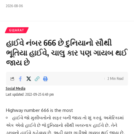
2026-08-06
GUJARAT
હાઈવે નંબર 666 છે દુનિયાનો સૌથી
ભૂતિયા હાઈવે, ચાલુ કાર પણ ગાયબ થઈ
જાય છે
2 Min Read
Social Media
Last updated: 2022-09-25 6:49 pm
Highway number 666 is the most
હાઈવે જો મુસીબતોનો સફર બની જાય તો શું કરવું. અમેરિકામાં
એક એવો હાઈવે છે જે દુનિયાનો સૌથી ખતરનાક હાઈવે છે. તેને
ડરાવનો હાઈવે કહેવાય છે. અહી ચાલુ ગાડીઓ ગાયબ થઈ જાય છે.