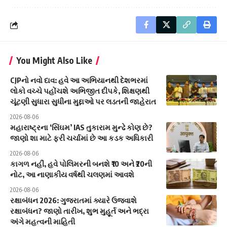
You Might Also Like
CJPનો નવો દાવ: હવે આ અભિયાનથી દેશભરમાં
લોકો વચ્ચે પહોંચશે અભિજીત દીપકે, શિક્ષણથી
ચૂંટણી સુધારા સુધીના મુદ્દાઓ પર લડતની જાહેરાત
2026-08-06
મહારાષ્ટ્રના ‘સિંઘમ’ IAS તુકારામ મુન્ઢે કોણ છે?
જાણો શા માટે ફરી ચર્ચામાં છે આ કડક અધિકારી
2026-08-06
કાગળ નહીં, હવે પોલિમરની બનશે ₹10 અને ₹20ની
નોટ, આ નાણાકીય વર્ષથી ચલણમાં આવશે
2026-08-06
રક્ષાબંધન 2026: ગુજરાતમાં ક્યારે ઉજવાશે
રક્ષાબંધન? જાણો તારીખ, શુભ મુહૂર્ત અને ભદ્રા
અંગે મહત્વની માહિતી