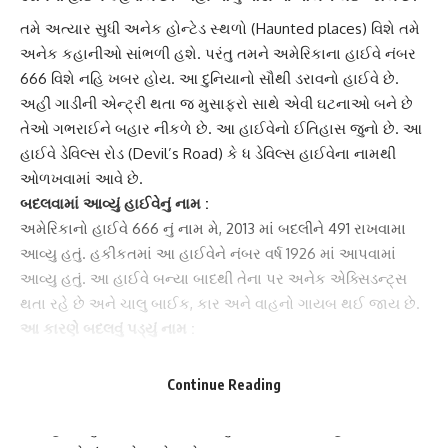
તમે અત્યાર સુધી અનેક
હોન્ટેડ સ્થળો
(Haunted places) વિશે તમે
અનેક કહાનીઓ સાંભળી હશે. પરંતુ તમને અમેરિકાના હાઈવે નંબર
666 વિશે નહિ ખબર હોય. આ દુનિયાનો સૌથી ડરાવનો હાઈવે છે.
અહીં
ગાડી
ની એન્ટ્રી થતા જ મુસાફરો સાથે એવી ઘટનાઓ બને છે
તેઓ ગભરાઈને બહાર નીકળે છે. આ હાઈવેનો ઈતિહાસ જુનો છે. આ
હાઈવે
ડેવિલ્સ રોડ
(Devil’s Road) કે ધ ડેવિલ્સ હાઈવેના નામથી
ઓળખવામાં આવે છે.
બદલવામાં આવ્યું હાઈવેનું નામ :
અમેરિકા
નો હાઈવે 666 નું નામ મે, 2013 માં બદલીને 491 રાખવામા
આવ્યુ હતું. હકીકતમાં આ હાઈવેને નંબર વર્ષ 1926 માં આપવામાં
આવ્યુ હતું. આ હાઈવે બન્યા બાદથી તેના પર અનેક
એક્સિડન્ટ્સ
થતા રહે છે અને ચાલુ બાઈક, કાર અને વાહનો
ગાયબ
થઈ જાય છે.
આ કારણે બદલવું પડ્યું નામ :
ધ ડેવિલ્સ હાઈવે
પર સતત થઈ રહેલા
એક્સિડન્ટ
ના પગલે લોકોએ
આ હાઈવેનો નંબર બદલવાની માંગ કરી હતી. કારણ કે, તેમનુ માનવુ
Continue Reading
છે કે આ તમામ ઘટનાઓ પાછળ હાઈવેનો અશુભ નંબર કારણભૂત છે.
તેથી હાઈવેનું નામ બદલવામાં આવ્યું છે. જેના બાદ અહી થતા