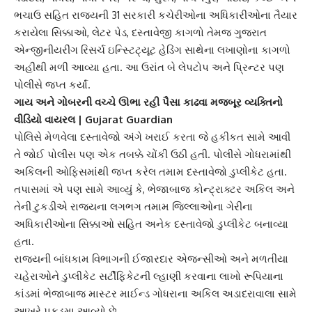
ભચાઉ સહિત રાજ્યની 31 સરકારી કચેરીઓના અધિકારીઓના તૈયાર
કરાયેલા સિક્કાઓ, લેટર પેડ, દસ્તાવેજી કાગળો તેમજ ગુજરાત
એન્જીનીયરીંગ
રિસર્ચ ઇન્સ્ટિટ્યૂટ હેડિંગ
સાથેના લખાણોના કાગળો
અહીંથી મળી આવ્યા હતા. આ ઉરાંત બે લેપટોપ અને પ્રિન્ટર પણ
પોલીસે જપ્ત કર્યાં.
ગાય અને ગોબરની વચ્ચે ઊભા રહી પૈસા કાઢવા મજબૂર વ્યક્તિનો
વીડિયો વાયરલ | Gujarat Guardian
પોલિસે મેળવેલા દસ્તાવેજો અંગે ખરાઈ કરતા જે હકીકત સામે આવી
તે જોઈ પોલીસ પણ એક તબક્કે ચોંકી ઉઠી હતી. પોલીસે ગોધરામાંથી
અકિલની ઓફિસમાંથી જપ્ત કરેલ તમામ દસ્તાવેજો
ડુપ્લીકેટ
હતા.
તપાસમાં એ પણ સામે આવ્યું કે, ભેજાબાજ કોન્ટ્રાક્ટર અકિલ અને
તેની ટુકડીએ રાજ્યના લગભગ તમામ જિલ્લાઓના ગેરીના
અધિકારીઓના સિક્કાઓ સહિત અનેક
દસ્તાવેજો ડુપ્લીકેટ
બનાવ્યા
હતા.
રાજ્યની
બાંધકામ વિભાગ
ની ઈજારદાર એજન્સીઓ અને મળતીયા
ચહેરાઓને
ડુપ્લીકેટ સર્ટીફિકેટની
લ્હાણી કરવાના લાખો રૂપિયાના
કાંડમાં ભેજાબાજ માસ્ટર માઈન્ડ ગોધરાના અકિલ અડાદરાવાલા સામે
આખરે પકડમા આવ્યો છે.