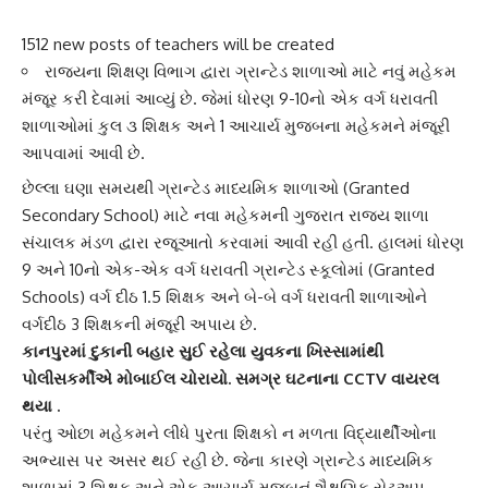
1512 new posts of teachers will be created
રાજ્યના શિક્ષણ વિભાગ દ્વારા ગ્રાન્ટેડ શાળાઓ માટે નવું મહેકમ
મંજૂર કરી દેવામાં આવ્યું છે. જેમાં ધોરણ 9-10નો એક વર્ગ ધરાવતી
શાળાઓમાં કુલ ૩ શિક્ષક અને 1 આચાર્ય મુજબના મહેકમને મંજૂરી
આપવામાં આવી છે.
છેલ્લા ઘણા સમયથી
ગ્રાન્ટેડ માધ્યમિક શાળા
ઓ (Granted
Secondary School) માટે નવા મહેકમની ગુજરાત રાજ્ય શાળા
સંચાલક મંડળ દ્વારા રજૂઆતો કરવામાં આવી રહી હતી. હાલમાં ધોરણ
9 અને 10નો એક-એક વર્ગ ધરાવતી
ગ્રાન્ટેડ સ્કૂલો
માં (Granted
Schools) વર્ગ દીઠ 1.5 શિક્ષક અને બે-બે વર્ગ ધરાવતી શાળાઓને
વર્ગદીઠ 3 શિક્ષકની મંજૂરી અપાય છે.
કાનપુરમાં દુકાની બહાર સુઈ રહેલા યુવકના ખિસ્સામાંથી
પોલીસકર્મીએ મોબાઈલ ચોરાયો. સમગ્ર ઘટનાના CCTV વાયરલ
થયા .
પરંતુ
ઓછા મહેકમ
ને લીધે પુરતા શિક્ષકો ન મળતા વિદ્યાર્થીઓના
અભ્યાસ પર અસર થઈ રહી છે. જેના કારણે ગ્રાન્ટેડ માધ્યમિક
શાળામાં 3 શિક્ષક અને એક આચાર્ય મુજબનું
શૈક્ષણિક સેટઅપ