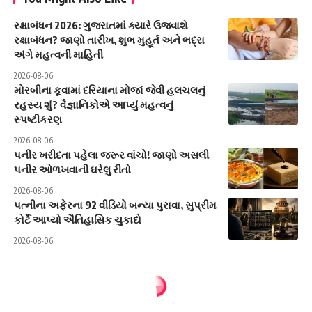
રક્ષાબંધન 2026: ગુજરાતમાં ક્યારે ઉજવાશે
રક્ષાબંધન? જાણો તારીખ, શુભ મુહૂર્ત અને ભદ્રા
અંગે મહત્વની માહિતી
2026-08-06
મોરબીના કૂવામાં દરિયાના મોજાં જેવી હલચલનું
રહસ્ય શું? વૈજ્ઞાનિકોએ આપ્યું મહત્વનું
સ્પષ્ટીકરણ
2026-08-06
પનીર ખરીદતા પહેલા જરૂર વાંચો! જાણો અસલી
પનીર ઓળખવાની ઘરેલુ રીતો
2026-08-06
પત્નીના અફેરના 92 વીડિયો બન્યા પુરાવા, સુપ્રીમ
કોર્ટે આપ્યો ઐતિહાસિક ચુકાદો
2026-08-06