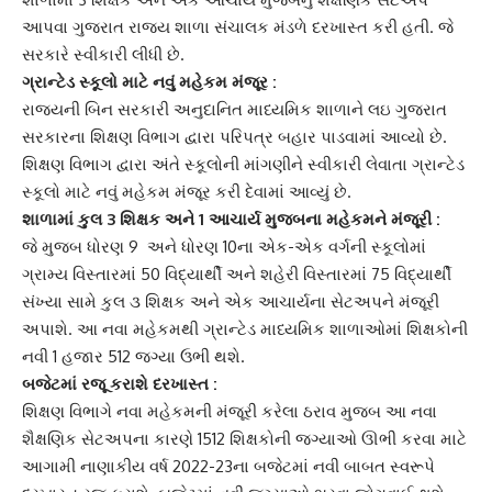
આપવા ગુજરાત રાજ્ય શાળા સંચાલક મંડળે દરખાસ્ત કરી હતી. જે
સરકારે સ્વીકારી લીધી છે.
ગ્રાન્ટેડ સ્કૂલો
માટે નવું મહેકમ મંજૂર :
રાજ્યની બિન સરકારી અનુદાનિત માધ્યમિક શાળાને લઇ ગુજરાત
સરકારના શિક્ષણ વિભાગ દ્વારા પરિપત્ર બહાર પાડવામાં આવ્યો છે.
શિક્ષણ વિભાગ દ્વારા અંતે સ્કૂલોની માંગણીને સ્વીકારી લેવાતા
ગ્રાન્ટેડ
સ્કૂલો
માટે નવું મહેકમ મંજૂર કરી દેવામાં આવ્યું છે.
શાળામાં કુલ 3 શિક્ષક અને 1
આચાર્ય
મુજબના મહેકમને મંજૂરી :
જે મુજબ ધોરણ 9 અને ધોરણ 10ના એક-એક વર્ગની સ્કૂલોમાં
ગ્રામ્ય વિસ્તારમાં 50 વિદ્યાર્થી અને શહેરી વિસ્તારમાં 75 વિદ્યાર્થી
સંખ્યા સામે કુલ ૩ શિક્ષક અને એક આચાર્યના સેટઅપને મંજૂરી
અપાશે. આ નવા મહેકમથી
ગ્રાન્ટેડ માધ્યમિક શાળા
ઓમાં શિક્ષકોની
નવી 1 હજાર 512 જગ્યા ઉભી થશે.
બજેટમાં રજૂ કરાશે દરખાસ્ત :
શિક્ષણ વિભાગે
નવા મહેકમની મંજૂરી કરેલા ઠરાવ મુજબ આ
નવા
શૈક્ષણિક સેટઅપ
ના કારણે 1512 શિક્ષકોની જગ્યાઓ ઊભી કરવા માટે
આગામી નાણાકીય વર્ષ 2022-23ના બજેટમાં નવી બાબત સ્વરૂપે