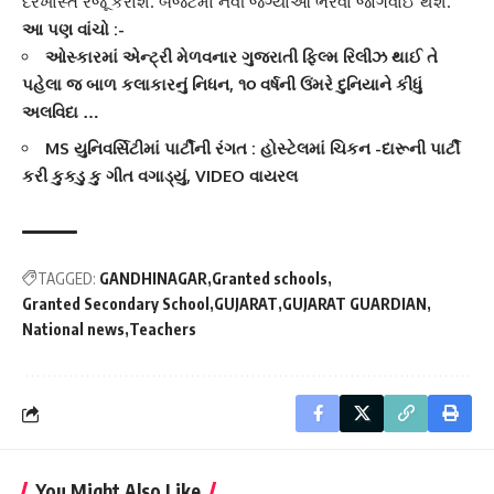
દરખાસ્ત રજૂ કરાશે. બજેટમાં નવી જગ્યાઓ ભરવા જોગવાઈ થશે.
આ પણ વાંચો :-
ઓસ્કારમાં એન્ટ્રી મેળવનાર ગુજરાતી ફિલ્મ રિલીઝ થાઈ તે
પહેલા જ બાળ કલાકારનું નિધન, ૧૦ વર્ષની ઉંમરે દુનિયાને કીધું
અલવિદા …
MS યુનિવર્સિટીમાં પાર્ટીની રંગત : હોસ્ટેલમાં ચિકન -દારૂની પાર્ટી
કરી કુકડુ કુ ગીત વગાડ્યું, VIDEO વાયરલ
TAGGED:
GANDHINAGAR
Granted schools
Granted Secondary School
GUJARAT
GUJARAT GUARDIAN
National news
Teachers
You Might Also Like