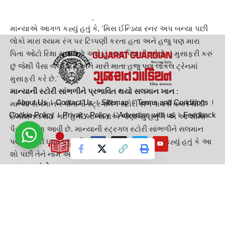
લાંબા સમય પછી મને એક કોમર્શિયલ મળ્યું હતું.’
માન્યા રંગ પર લોકો કરતાં હતા કોમેન્ટ :
માન્યાએ આગળ કહ્યું હતું કે, ‘મિસ ઈન્ડિયા
રનર અપ
બન્યા પછી
લોકો મારા શ્યામ રંગ પર ટિપ્પણી કરતા હતા અને હજુ પણ મારા
પિતા ઓટો રિક્ષા ચલાવે છે અને હું મારા પિતાની ઓટોમાં મુસાફરી કરું
છું જેથી પૈસા બચી શકે અને મારી માતા હજુ પણ
લોકલ ટ્રેન
માં
મુસાફરી કરે છે.’
માન્યાની સ્ટોરી સાંભળીને પ્રભાવિત થયો સલમાન ખાન :
About Us
Contact Us
Sitemap
Terms and Conditions
માન્યા સલમાનને પોતાની
સ્ટ્રગલિંગ સ્ટોરી
સંભળાવતી વખતે થોડી
Cookie Policy
Privacy Policy
Advertise with us
Feedback
ઈમોશનલ થઈ ગઈ હતી. માન્યતાએ જણાવ્યું હતું કે એ આ શોમાં
પૈસા કમાવા આવી છે. માન્યાની સ્ટ્રગલ સ્ટોરી સાંભળીને
સલમાન
પણ તેનાથી ઘણો પ્રભાવિત થયો હતો અને સલમાને કહ્યું હતું કે આ
શો પછી તેને નામ અને પૈસા બધું જ મળશે.
આ પણ વાંચો :-
આણંદમાં સોસાયટીમાં ગરબા રમતા રમતા અચાનક યુવકનું મોત,
VIDEO થયો વાયરલ
સાવધાન ! ઘરે ચાર્જિંગ થઈ રહેલા ઈલેક્ટ્રિક સ્કૂટરમાં થયો
ઓચિંતો ધમાકો, 7 વર્ષના બાળકનું મોતઃ દાદીને થઈ ઈજા