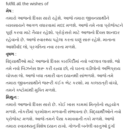
fulfill all the wishes of
મેષ :
તમારો આજનો દિવસ સારો રહેશે. આજે તમારા જીવનસાથીને
વ્યવસાય
ને આગળ વધારવામાં મદદ મળશે. આજે તમે
નવા પ્રોજેક્ટ
ને
પૂર્ણ કરવા માટે તૈયાર રહેશો. પ્રોફેસરો માટે આજનો દિવસ શાનદાર
રહેવાનો છે. આજે સ્વાસ્થ્ય પહેલા કરતા ઘણું સારું રહેશે. માતાના
આશીર્વાદ લો, પ્રગતિના નવા રસ્તા મળશે.
વૃષભ :
વિદ્યાર્થીઓ
માટે આજનો દિવસ કારકિર્દીમાં નવો બદલાવ લાવશે. જો
તમે નવો બિઝનેસ શરૂ કરી રહ્યા છો, તો ઘરના વડીલોનો અભિપ્રાય
ચોક્કસ લો. આજે બધા તમારી વાત ધ્યાનથી સાંભળશે. આજે તમે
તમારા જીવનસાથીને જરૂરી કંઈક ભેટ કરશો. મા કાલરાત્રી વાંચો,
તમને
કષ્ટોમાંથી
મુક્તિ મળશે.
મિથુન :
તમારો આજનો દિવસ સારો છે. કોઈ ખાસ કામમાં મિત્રોનો સહયોગ
મળશે. નોકરીમાં પ્રમોશન મળવાની સંભાવના છે. વિદ્યાર્થીઓને નવો
પ્રોજેક્ટ મળશે. આજે તમને પૈસા કમાવવાની તકો મળશે. આજે
તમારા
સ્વાસ્થ્ય
નું વિશેષ ધ્યાન રાખો. ગોળની બનેલી વસ્તુઓ દુર્ગા