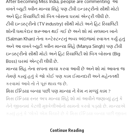
After becoming Miss India, people are commenting આ
વખતે બ્યુટી ક્વીન માન્યા સિંહે પણ ટીવી ઇન્ડસ્ટ્રીનો સૌથી મોટો
અને હિટ રિયાલિટી શો બિગ બોસના ઘરમાં એન્ટ્રી લીધી છે.
ટીવી ઇન્ડસ્ટ્રી
નો (TV industry) સૌથી મોટો અને
હિટ રિયાલિટી
શોની ધમાકેદાર શરૂઆત થઈ ગઈ છે અને શો માં સલમાન ખાને
(Salman Khan) તેના કન્ટેસ્ટન્ટનું ભવ્ય અંદાજમાં સ્વાગત કર્યું હતું
અને આ વખતે બ્યુટી ક્વીન
માન્યા સિંહે
(Manya Singh) પણ ટીવી
ઇન્ડસ્ટ્રીનો સૌથી મોટો અને હિટ રિયાલિટી શો બિગ બોસના (Big
Boss) ઘરમાં એન્ટ્રી લીધી છે.
માન્યા સિંહ
તેના સપના સાચા કરવા આવી છે અને શો માં આવતા જ
તેમણે કહ્યું હતું કે જો કોઈ પણ કામ ઈમાનદારી અને મહેનતથી
કરવામાં આવે તો તે પૂરું થાય જ છે.
મિસ ઈન્ડિયા
બન્યા પછી પણ માન્યા ને કેમ ન મળ્યું કામ ?
મિસ ઈન્ડિયા રનર અપ
માન્યા સિંહે
શો માં આવીને જણાવ્યું હતું કે
તેને જીવનમાં કેટલી મુશ્કેલીઓનો સામનો કરવો પડ્યો છે. માન્યાએ
કહ્યું હતું કે ‘લોકો એમ વિચારે છે કે
મિસ ઈન્ડિયા
બન્યા પછી જીવન
બદલાઈ જાય, ઘણા પૈસા મળે પણ સચ્ચાઈ એ છે કે મિસ ઈન્ડિયા
રનર અપ બન્યા પછી પણ મને કોઈ કામ મળ્યું નથી અને 2 વર્ષના
Continue Reading