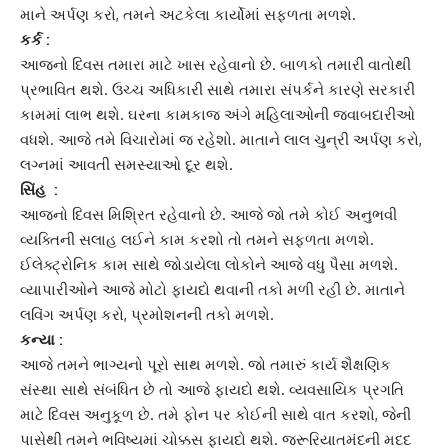
માને અર્પણ કરો, તમને અટકેલા કાર્યોમાં સફળતા મળશે.
કર્ક :
આજનો દિવસ તમારા માટે ખાસ રહેવાનો છે. બાળકો તમારી વાતોથી
પ્રભાવિત થશે.
ઉચ્ચ અધિકારી
સાથે તમારા સંપર્કને કારણે સરકારી
કામમાં લાભ થશે. ઘરના કામકાજ અંગે મહિલાઓની જવાબદારીઓ
વધશે. આજે તમે વિચારોમાં જ રહેશો. માતાને લાલ ચુન્રી અર્પણ કરો,
લગ્નમાં આવતી સમસ્યાઓ દૂર થશે.
સિંહ
:
આજનો દિવસ મિશ્રિત રહેવાનો છે. આજે જો તમે કોઈ અનુભવી
વ્યક્તિની સલાહ લઈને કામ કરશો તો તમને સફળતા મળશે.
ઈલેક્ટ્રોનિક કામ સાથે જોડાયેલા લોકોને આજે વધુ પૈસા મળશે.
વ્યાપારીઓને આજે મોટો ફાયદો થવાની તકો મળી રહી છે. માતાને
લવિંગ અર્પણ કરો,
પ્રમોશન
ની તકો મળશે.
કન્યા
:
આજે તમને ભાગ્યનો પૂરો સાથ મળશે. જો તમારું કાર્ય શૈક્ષણિક
સંસ્થા સાથે સંબંધિત છે તો આજે ફાયદો થશે. વ્યવસાયિક પ્રગતિ
માટે દિવસ અનુકૂળ છે. તમે ફોન પર કોઈની સાથે વાત કરશો, જેની
પાસેથી તમને ભવિષ્યમાં ચોક્કસ ફાયદો થશે. જરૂરિયાતમંદની મદદ