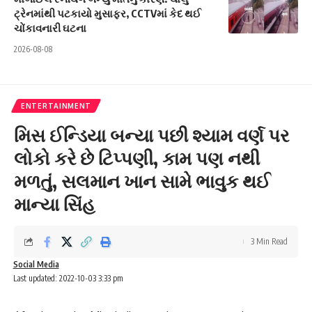
ટ્રેનમાંથી પટકાયો મુસાફર, CCTVમાં કેદ થઈ
ચોંકાવનારી ઘટના
2026-08-08
ENTERTAINMENT
મિસ ઈન્ડિયા બન્યા પછી શ્યામ વર્ણ પર
લોકો કરે છે ટિપ્પણી, કામ પણ નથી
મળતું, સલમાન ખાન સામે ભાવુક થઈ
માન્યા સિંહ
3 Min Read
Social Media
Last updated: 2022-10-03 3:33 pm