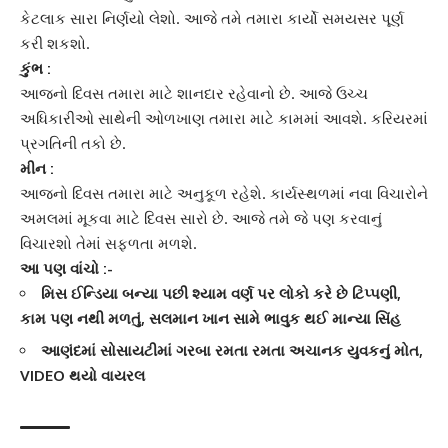
કેટલાક સારા નિર્ણયો લેશો. આજે તમે તમારા કાર્યો સમયસર પૂર્ણ
કરી શકશો.
કુંભ :
આજનો દિવસ તમારા માટે શાનદાર રહેવાનો છે. આજે ઉચ્ચ
અધિકારીઓ સાથેની ઓળખાણ તમારા માટે કામમાં આવશે. કરિયરમાં
પ્રગતિની તકો છે.
મીન :
આજનો દિવસ તમારા માટે અનુકૂળ રહેશે. કાર્યસ્થળમાં નવા વિચારોને
અમલમાં મૂકવા માટે દિવસ સારો છે. આજે તમે જે પણ કરવાનું
વિચારશો તેમાં સફળતા મળશે.
આ પણ વાંચો :-
મિસ ઈન્ડિયા બન્યા પછી શ્યામ વર્ણ પર લોકો કરે છે ટિપ્પણી,
કામ પણ નથી મળતું, સલમાન ખાન સામે ભાવુક થઈ માન્યા સિંહ
આણંદમાં સોસાયટીમાં ગરબા રમતા રમતા અચાનક યુવકનું મોત,
VIDEO થયો વાયરલ