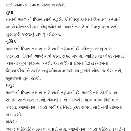
કરો, સમાજમાં
માન-સન્માન
વધશે.
તુલા :
તમારો આજનો દિવસ સારો રહેશે. કોઈપણ કામમાં ઉતાવળ કરવાને
બદલે ધીરજથી કામ લેવું જોઈએ. આજે તમારે કોઈપણ પ્રકારની
મુસાફરી કરવાનું ટાળવું જોઈએ.
વૃશ્ચિક :
આજનો દિવસ તમારા માટે સારો રહેવાનો છે. કોન્ટ્રાક્ટનું કામ
કરનારા લોકોને આજે નવો કોન્ટ્રાક્ટ મળશે. ઓફિસના લોકો તમારા
કામની ખૂબ પ્રશંસા કરશે. આ રાશિના ફેશન ડિઝાઈનીંગના
વિદ્યાર્થીઓને કંઈક નવું શીખવા મળશે. મા દુર્ગાને ખોયા અર્પણ કરો,
જીવનમાં સુખ રહેશે.
ધનુ :
આજનો દિવસ તમારા માટે સારો રહેવાનો છે. આજે તમે કોઈ ખાસ
સંબંધી સાથે વાત કરશો, તેમની સાથે બિઝનેસ શરૂ કરવા વિશે વાત
કરશો. આજે તમે તમારા ખર્ચ પર નિયંત્રણ રાખવા માટે નવી યોજના
બનાવશો.
મકર :
આજે પારિવારિક સુખમાં વધારો થશે. આજે તમે તમારા કરિયરને લઈને