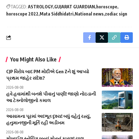
TAGGED:
ASTROLOGY
GUJARAT GUARDIAN
horoscope
horoscope 2022
Mata Siddhidatri
National news
zodiac sign
You Might Also Like
CJP વિરોધ બાદ PM મોદીએ Gen Zને શું આપ્યો
પ્રથમ જાહેર સંદેશ?
2026-08-08
હવે હવામાંથી બનશે પીવાનું પાણી! જાણો નોઇડાની
આ ટેક્નોલોજીનો કમાલ
2026-08-08
આસામના પૂરમાં અદભૂત દૃશ્ય! બધું વહેતું રહ્યું,
હનુમાનજીની મૂર્તિ રહી અડીખમ
2026-08-08
મોબાઈલ સ્નેચિંગ બન્યું મોતનું કારણ! ચાલુ