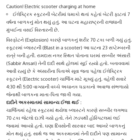
Caution! Electric scooter charging at home
ઈલેક્ટ્રિક સ્કૂટરની બેટરીમાં ધમાકો થતાં કહેતાં બેટરી ફાટતાં 7
વર્ષના બાળકનું મોત થયું હતું. આ ઘટના મહારાષ્ટ્રની રાજધાની
મુંબઈના વસઈ વિસ્તારની છે.
વિસ્ફોટ
ને (Explosion) કારણે બાળકનું શરીર 70 ટકા બળી ગયું હતું.
સ્કૂટરમાં બ્લાસ્ટ
ની (Blast in a scooter) આ ઘટના 23 સપ્ટેમ્બરની
રાત્રે બની હતી.
રામદાસ નગર
સ્થિત પોતાના ઘરમાં સબ્બીર અંસારી
(Sabbir Ansari) તેની દાદી સાથે હોલમાં સૂઈ રહ્યો હતો. બતાવવામાં
આવી રહ્યું છે કે અંસારીના પિતાએ સૂવા જતા પહેલા
ઈલેક્ટ્રિક
સ્કૂટર
ને (Electric scooter) ચાર્જિંગ માટે મૂક્યું હતું. વહેલી સવારે
4:30 થી 5:00 વાગ્યાની વચ્ચે અચાનક ધડાકાનો અવાજ સંભળાયો
જેનાથી બાળકના માતા-પિતા જાગી ગયા.
દાદીને અકસ્માતમાં સામાન્ય ઈજા થઈ :
ચાર્જિંગમાં રહેલા સ્કૂટરમાં થયેલા
બ્લાસ્ટ
ને કારણે સબ્બીર લગભઘ
70 ટકા જેટલો દાઝી ગયો હતો. તેને ઝડપથી હોસ્પિટલમાં લઈ
જવામાં આવ્યો હતો. ઘણા દિવસોની સારવાર બાદ આખરે બાળકનું
મોત થયું હતું. સાથે જ આ અકસ્માતમાં તેની દાદીને પણ સામાન્ય