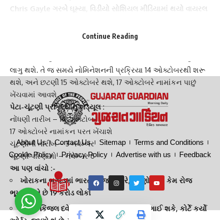
Chris Gayle ગરબે ઘૂમ્યા, વિડીયો સોશિયલ મીડિયામાં થયો વાયરલ
| Gujarat Guardian
17 ઓક્ટોબરે જાહેર થશે
ગેઝેટ નોટિફિકેશન
:
Continue Reading
આ તમામ બેઠકોની પેટાચૂંટણી અંગેનું
ગેઝેટ નોટિફિકેશન
7
ઓક્ટોબરે બહાર પાડવામાં આવશે. આ પછી આદર્શ આચારસંહિતા
લાગુ થશે. તે જ સમયે નોમિનેશનની પ્રક્રિયા 14 ઓક્ટોબરથી શરૂ
થશે, અને છટણી 15 ઓક્ટોબરે થશે, 17 ઓક્ટોબરે નામાંકન પાછું
ખેંચવામાં આવશે.
પેટા-ચૂંટણી પ્રક્રિયાનું
શેડ્યૂલ
:
નોંધણી તારીખ – 14 ઓક્ટોબર
17 ઓક્ટોબરે નામાંકન પરત ખેંચાશે
About Us
Contact Us
Sitemap
Terms and Conditions
ચૂંટણીની તારીખ – 3 નવેમ્બર
Cookie Policy
Privacy Policy
Advertise with us
Feedback
ચૂંટણી પરિણામો – નવેમ્બર 6
આ પણ વાંચો :-
ખોરાકના બગાડમાં ભારત બીજા નંબરે, જાણો છતાં કેમ રોજ
ભૂખ્યા સૂવે છે 19 કરોડ લોકો
હવેથી કિંજલ દવે ‘ચાર ચાર બંગડી’ ગીત નહિ ગાઈ શકે, કોર્ટે કર્યો