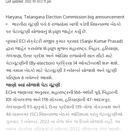
Last updated: 2022-10-03 2:11 pm
Haryana, Telangana Election Commission big announcement
ભારતીય ચૂંટણી પંચે 6 રાજ્યોમાં ખાલી પડેલી વિધાનસભા બેઠકો
પર પેટાચૂંટણી યોજવાનું શેડ્યૂલ જાહેર કર્યું છે.
બુધવારે ECI સેક્રેટરી
સંજીવ કુમાર પ્રસાદ
(Sanjiv Kumar Prasad)
દ્વારા જાહેર કરાયેલા શેડ્યૂલ મુજબ મહારાષ્ટ્ર, બિહાર, હરિયાણા,
તેલંગાણા
, ઉત્તર પ્રદેશ અને ઓડિશા રાજ્યોની સાત સીટો માટે
પેટાચૂંટણીની (By-election) પ્રક્રિયા 14 ઓક્ટોબરથી શરૂ થશે.
આ તમામ બેઠકો માટે
પેટાચૂંટણી
3 નવેમ્બરે યોજાશે અને ચૂંટણી
પરિણામ 6 નવેમ્બરે આવશે.
જાણો ક્યાં યોજાશે
પેટા ચૂંટણી
:
ECIના જણાવ્યા અનુસાર, મહારાષ્ટ્રની 166-અંધેરી પૂર્વ, બિહારની
101-ગોપાલગંજ અને 178-મોકામા, હરિયાણાની 47-આદમપુર,
તેલંગાણાની 93-મુનુગોડે, ઉત્તર પ્રદેશની 139-ગોલા ગોકરનાથ અને
46-ધામનગર (SC) વિધાનસભા બેઠકો
ઓડિશા
માં પરંતુ પેટાચૂંટણીઓ
ગુરુવાર, 3 નવેમ્બર, 2022 ના રોજ એક જ દિવસે યોજાશે નહીં. આ
તમામ બેઠકોના પરિણામો 6 નવેમ્બર, 2022, રવિવારના રોજ આવશે.