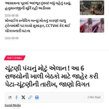
આસામના પૂરમાં અદભૂત દૃશ્ય! બધું વહેતું રહ્યું,
હનુમાનજીની મૂર્તિ રહી અડીખમ
2026-08-08
મોબાઈલ સ્નેચિંગ બન્યું મોતનું કારણ! ચાલુ
ટ્રેનમાંથી પટકાયો મુસાફર, CCTVમાં કેદ થઈ
ચોંકાવનારી ઘટના
2026-08-08
NATIONAL
ચૂંટણી પંચનું મોટું એલાન ! આ 6
રાજ્યોની ખાલી બેઠકો માટે જાહેર કરી
પેટા-ચૂંટણીની તારીખ, જાણો વિગત
2 Min Read
Social Media