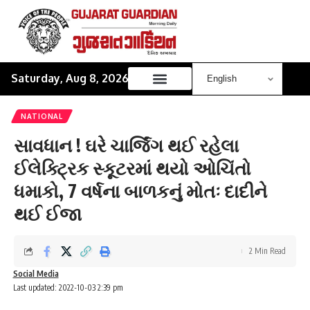
Saturday, Aug 8, 2026
NATIONAL
સાવધાન ! ઘરે ચાર્જિંગ થઈ રહેલા
ઈલેક્ટ્રિક સ્કૂટરમાં થયો ઓચિંતો
ધમાકો, 7 વર્ષના બાળકનું મોતઃ દાદીને
થઈ ઈજા
2 Min Read
Social Media
Last updated: 2022-10-03 2:39 pm