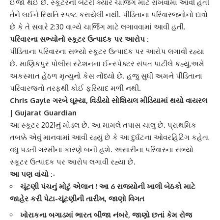
ઈજા થઈ છે. સ્કૂટરની બેટરી ક્યારે
ચાર્જિંગ
માટે રાખવામાં આવી હતી
તેને લઈને સ્થિતિ સ્પષ્ટ કરાયેલી નથી. પીડિતાના પરિવારજનોનો દાવો
છે કે તે સવારે 2:30 વાગ્યે ચાર્જિંગ માટે લગાવવામાં આવી હતી.
પરિવારના સભ્યોનો
સ્કૂટર ઉત્પાદક
પર આરોપ :
પીડિતાના પરિવારના સભ્યો સ્કૂટર ઉત્પાદક પર આરોપ લગાવી રહ્યા
છે.
માણિકપુર પોલીસ સ્ટેશન
ના ઈન્સ્પેક્ટર સંપત પાટીલે કહ્યું,અમે
અકસ્માત હેઠળ મૃત્યુનો કેસ નોંધ્યો છે. હજુ સુધી અમને પીડિતાના
પરિવારજનો તરફથી કોઈ ફરિયાદ મળી નથી.
Chris Gayle ગરબે ઘૂમ્યા, વિડીયો સોશિયલ મીડિયામાં થયો વાયરલ
| Gujarat Guardian
આ સ્કૂટર 2021નું મોડલ છે. આ મામલે તપાસ ચાલુ છે. પ્રાથમિક
તબક્કે એવું માનવામાં આવી રહ્યું છે કે આ દુર્ઘટના
ઓવરહિટિંગ
કહેતા
વધુ પડતી ગરમીના કારણે બની હશે. અંસારીના પરિવારના સભ્યો
સ્કૂટર ઉત્પાદક પર આરોપ લગાવી રહ્યા છે.
આ પણ વાંચો :-
ચૂંટણી પંચનું મોટું એલાન ! આ 6 રાજ્યોની ખાલી બેઠકો માટે
જાહેર કરી પેટા-ચૂંટણીની તારીખ, જાણો વિગત
ખોરાકના બગાડમાં ભારત બીજા નંબરે, જાણો છતાં કેમ રોજ