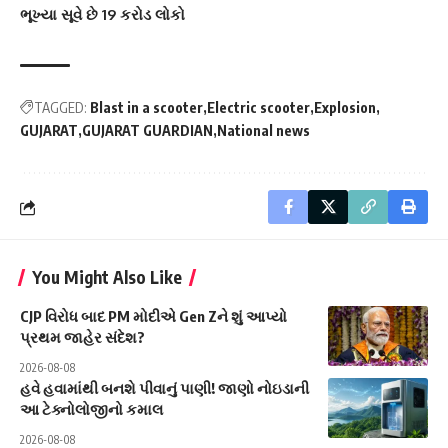
ભૂખ્યા સૂવે છે 19 કરોડ લોકો
TAGGED:
Blast in a scooter
Electric scooter
Explosion
GUJARAT
GUJARAT GUARDIAN
National news
You Might Also Like
CJP વિરોધ બાદ PM મોદીએ Gen Zને શું આપ્યો
પ્રથમ જાહેર સંદેશ?
2026-08-08
હવે હવામાંથી બનશે પીવાનું પાણી! જાણો નોઇડાની
આ ટેક્નોલોજીનો કમાલ
2026-08-08