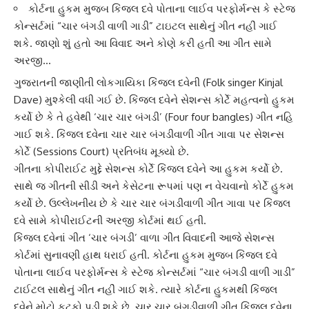
કોર્ટના હુકમ મુજબ કિંજલ દવે પોતાના લાઈવ પરફોર્મન્સ કે સ્ટેજ
કોન્સર્ટમાં “ચાર બંગડી વાળી ગાડી” ટાઇટલ સાથેનું ગીત નહીં ગાઈ
શકે. જાણો શું હતો આ વિવાદ અને કોણે કરી હતી આ ગીત સામે
અરજી…
ગુજરાતની જાણીતી
લોકગાયિકા કિંજલ દવે
ની (Folk singer Kinjal
Dave) મુશ્કેલી વધી ગઈ છે. કિંજલ દવેને સેશન્સ કોર્ટે મહત્વનો હુકમ
કર્યો છે કે તે હવેથી ‘
ચાર ચાર બંગડી
’ (Four four bangles) ગીત નહિ
ગાઈ શકે. કિંજલ દવેના ચાર ચાર બંગડીવાળી ગીત ગાવા પર સેશન્સ
કોર્ટે (Sessions Court) પ્રતિબંધ મૂક્યો છે.
ગીતના
કોપીરાઈટ
મુદ્દે સેશન્સ કોર્ટે કિંજલ દવેને આ હુકમ કર્યો છે.
સાથે જ ગીતની સીડી અને કેસેટના રૂપમાં પણ ન વેચવાનો કોર્ટે હુકમ
કર્યો છે. ઉલ્લેખનીય છે કે ચાર ચાર બંગડીવાળી ગીત ગાવા પર કિંજલ
દવે સામે
કોપીરાઈટ
ની અરજી કોર્ટમાં થઈ હતી.
કિંજલ દવે
નાં ગીત ‘ચાર બંગડી’ વાળા ગીત વિવાદની આજે સેશન્સ
કોર્ટમાં સુનાવણી હાથ ધરાઈ હતી. કોર્ટના હુકમ મુજબ કિંજલ દવે
પોતાના લાઈવ પરફોર્મન્સ કે સ્ટેજ કોન્સર્ટમાં “
ચાર બંગડી વાળી ગાડી
”
ટાઈટલ સાથેનું ગીત નહીં ગાઈ શકે. ત્યારે કોર્ટના હુકમથી કિંજલ
દવેને મોટો ફટકો પડી શકે છે. ચાર ચાર બંગડીવાળી ગીત કિંજલ દવેના