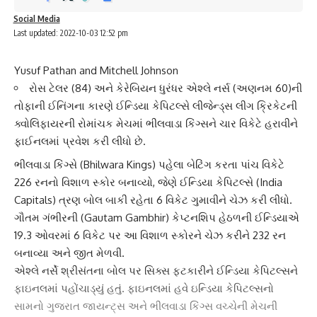
Social Media
Last updated: 2022-10-03 12:52 pm
Yusuf Pathan and Mitchell Johnson
રોસ ટેલર (84) અને કેરેબિયન ધુરંધર એશ્લે નર્સ (અણનમ 60)ની
તોફાની ઈનિંગના કારણે ઈન્ડિયા કેપિટલ્સે લીજેન્ડ્સ લીગ ક્રિકેટની
ક્વોલિફાયરની રોમાંચક મેચમાં ભીલવાડા કિંગ્સને ચાર વિકેટે હરાવીને
ફાઈનલમાં પ્રવેશ કરી લીધો છે.
ભીલવાડા કિંગ્સે
(Bhilwara Kings) પહેલા બેટિંગ કરતા પાંચ વિકેટે
226 રનનો વિશાળ સ્કોર બનાવ્યો, જેણે
ઈન્ડિયા કેપિટલ્સે
(India
Capitals) ત્રણ બોલ બાકી રહેતા 6 વિકેટ ગુમાવીને ચેઝ કરી લીધો.
ગૌતમ ગંભીરની (Gautam Gambhir) કેપ્ટનશિપ હેઠળની
ઈન્ડિયા
એ
19.3 ઓવરમાં 6 વિકેટ પર આ વિશાળ સ્કોરને ચેઝ કરીને 232 રન
બનાવ્યા અને જીત મેળવી.
એશ્લે નર્સે શ્રીસંત
ના બોલ પર સિક્સ ફટકારીને
ઈન્ડિયા કેપિટલ્સ
ને
ફાઇનલમાં પહોંચાડ્યું હતું. ફાઇનલમાં હવે ઇન્ડિયા કેપિટલ્સનો
સામનો ગુજરાત જાયન્ટ્સ અને ભીલવાડા કિંગ્સ વચ્ચેની મેચની