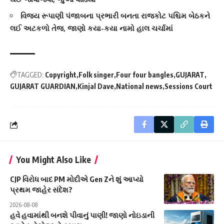
વિજય રૂપાણી પંજાબના પ્રભારી બનતા રાજકોટ પશ્ચિમ બેઠકને
લઈ અટકળો તેજ, જાણો કયા-કયા નામો હાલ ચર્ચામાં
TAGGED:
Copyright
Folk singer
Four four bangles
GUJARAT
GUJARAT GUARDIAN
Kinjal Dave
National news
Sessions Court
You Might Also Like
CJP વિરોધ બાદ PM મોદીએ Gen Zને શું આપ્યો
પ્રથમ જાહેર સંદેશ?
2026-08-08
હવે હવામાંથી બનશે પીવાનું પાણી! જાણો નોઇડાની