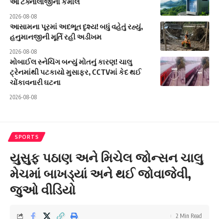
આ ટેક્નોલોજીનો કમાલ
2026-08-08
આસામના પૂરમાં અદભૂત દૃશ્ય! બધું વહેતું રહ્યું,
હનુમાનજીની મૂર્તિ રહી અડીખમ
2026-08-08
મોબાઈલ સ્નેચિંગ બન્યું મોતનું કારણ! ચાલુ
ટ્રેનમાંથી પટકાયો મુસાફર, CCTVમાં કેદ થઈ
ચોંકાવનારી ઘટના
2026-08-08
SPORTS
યુસુફ પઠાણ અને મિચેલ જોન્સન ચાલુ
મેચમાં બાખડ્યાં અને થઈ જોવાજેવી,
જુઓ વીડિયો
2 Min Read