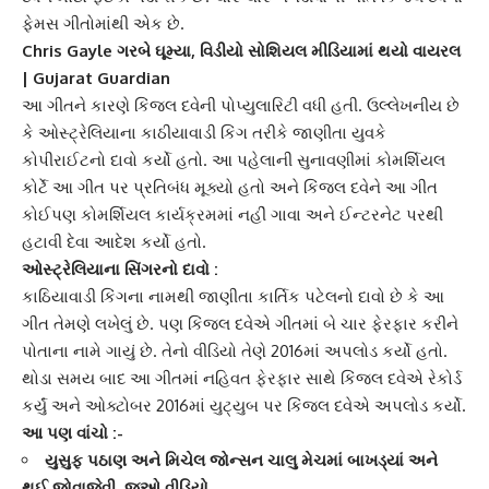
ફેમસ ગીતોમાંથી એક છે.
Chris Gayle ગરબે ઘૂમ્યા, વિડીયો સોશિયલ મીડિયામાં થયો વાયરલ
| Gujarat Guardian
આ ગીતને કારણે
કિંજલ દવે
ની પોપ્યુલારિટી વધી હતી. ઉલ્લેખનીય છે
કે
ઓસ્ટ્રેલિયા
ના કાઠીયાવાડી કિંગ તરીકે જાણીતા યુવકે
કોપીરાઈટનો દાવો કર્યો હતો. આ પહેલાની સુનાવણીમાં કોમર્શિયલ
કોર્ટે આ ગીત પર પ્રતિબંધ મૂક્યો હતો અને કિંજલ દવેને આ ગીત
કોઈપણ
કોમર્શિયલ કાર્યક્રમ
માં નહીં ગાવા અને ઈન્ટરનેટ પરથી
હટાવી દેવા આદેશ કર્યો હતો.
ઓસ્ટ્રેલિયા
ના સિંગરનો દાવો :
કાઠિયાવાડી કિંગના નામથી જાણીતા
કાર્તિક પટેલ
નો દાવો છે કે આ
ગીત તેમણે લખેલું છે. પણ કિંજલ દવેએ ગીતમાં બે ચાર ફેરફાર કરીને
પોતાના નામે ગાયું છે. તેનો વીડિયો તેણે 2016માં અપલોડ કર્યો હતો.
થોડા સમય બાદ આ ગીતમાં નહિવત ફેરફાર સાથે કિંજલ દવેએ રેકોર્ડ
કર્યું અને ઓક્ટોબર 2016માં યુટ્યુબ પર
કિંજલ દવે
એ અપલોડ કર્યો.
આ પણ વાંચો :-
યુસુફ પઠાણ અને મિચેલ જોન્સન ચાલુ મેચમાં બાખડ્યાં અને
થઈ જોવાજેવી, જુઓ વીડિયો