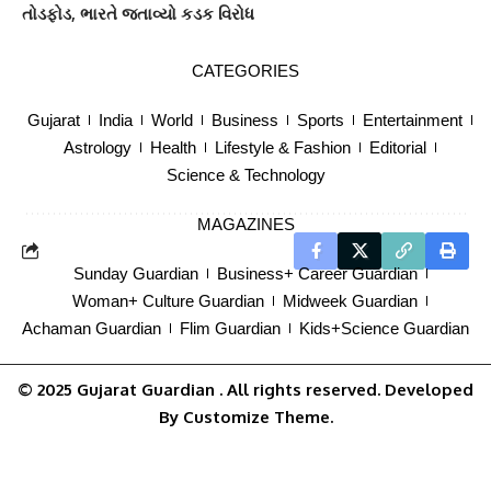
તોડફોડ, ભારતે જતાવ્યો કડક વિરોધ
CATEGORIES
TAGGED:
Bhilwara Kings
Gautam Gambhir
GUJARAT
Gujarat
India
World
Business
Sports
Entertainment
GUJARAT GUARDIAN
India Capitals
Mitchell Johnson
Astrology
Health
Lifestyle & Fashion
Editorial
National news
Science & Technology
MAGAZINES
Sunday Guardian
Business+ Career Guardian
Woman+ Culture Guardian
Midweek Guardian
Achaman Guardian
Flim Guardian
Kids+Science Guardian
© 2025
Gujarat Guardian
. All rights reserved. Developed
By
Customize Theme
.