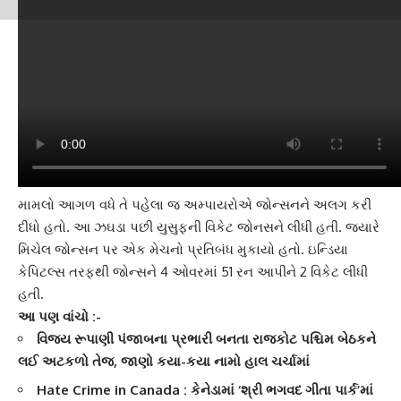
મામલો આગળ વધે તે પહેલા જ અમ્પાયરોએ
જોન્સન
ને અલગ કરી
દીધો હતો. આ ઝઘડા પછી યુસુફની વિકેટ જોનસને લીધી હતી. જ્યારે
મિચેલ જોન્સન પર એક મેચનો પ્રતિબંધ મુકાયો હતો. ઇન્ડિયા
કેપિટલ્સ તરફથી જોન્સને 4 ઓવરમાં 51 રન આપીને 2 વિકેટ લીધી
હતી.
આ પણ વાંચો :-
વિજય રૂપાણી પંજાબના પ્રભારી બનતા રાજકોટ પશ્ચિમ બેઠકને
લઈ અટકળો તેજ, જાણો કયા-કયા નામો હાલ ચર્ચામાં
Hate Crime in Canada : કેનેડામાં ‘શ્રી ભગવદ ગીતા પાર્ક’માં