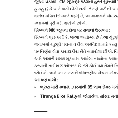
જુઓ વિડીયો
:
CM ભૂપેન્દ્ર પટેલના હસ્તે સુરતથી
હું કહું છું કે અમે પાર્ટી છોડી નથી. તેમણે પાર્ટ
વકીલ કપિલ સિબ્બલે કહ્યું કે, આ મામલાને બંધાર
કલાકમાં પૂરી કરી શકીએ છીએ.
સિબ્બલે
શિંદે જૂથ
ના દાવા પર સવાલો ઉઠાવ્યા :
સિબ્બલે પ્રશ્ન કર્યો કે, જેઓ અયોગ્ય છે તેઓ ચૂંટણી
જવાબમાં ચૂંટણી પંચના વકીલ અરવિંદ દાતારે કહ્યું 
પર નિર્ણય લેવા કાયદાકીય રીતે બંધાયેલા છીએ. 
અમે અમારી સમક્ષ મૂકવામાં આવેલા તથ્યોના આધારે
કરવાની તારીખ 8 ઓગસ્ટ છે. જો કોઈ પક્ષ તેમને નિ
જોઈએ. અમે આ મામલાને બંધારણીય બેંચમાં મોકલવ
આ પણ વાંચો :-
ભ્રષ્ટાચારી ક્લાર્ક…ઘરમાંથી 85 લાખ રોકડ મળી
Tiranga Bike Rallyમાં જોડાયેલા સાંસદ મનો