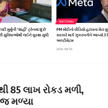
NATIONAL
ૌપદી મુર્મુની ‘શાહી’ ટ્રેનમાં શું છે
PM મોદીનો વીડિયો હટાવતા મેટા મુશ
 સુવિધાઓથી લઈને સુરક્ષા સુધી
સરકારે માર્ક ઝુકરબર્ગને આપ્યો 3
અલ્ટીમેટમ
2026-08-05
ાંથી 85 લાખ રોકડ મળી,
વેજ મળ્યા