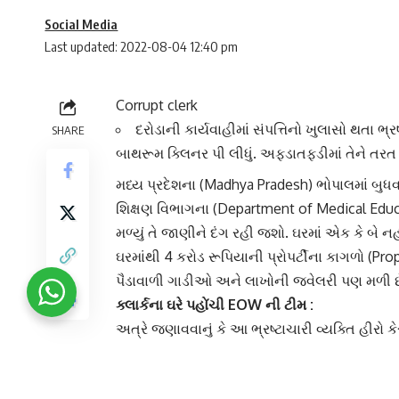
Social Media
Last updated: 2022-08-04 12:40 pm
Corrupt clerk
દરોડાની કાર્યવાહીમાં સંપત્તિનો ખુલાસો થતા ભ
SHARE
બાથરૂમ ક્લિનર પી લીધું. અફડાતફડીમાં તેને તરત 
મધ્ય પ્રદેશ
ના (Madhya Pradesh) ભોપાલમાં બુધવ
શિક્ષણ વિભાગના (Department of Medical Ed
મળ્યું તે જાણીને દંગ રહી જશો. ઘરમાં એક કે બે ન
ઘરમાંથી 4 કરોડ રૂપિયાની પ્રોપર્ટીના કાગળો (Pro
પૈડાવાળી ગાડીઓ અને લાખોની
જ્વેલરી
પણ મળી છ
ક્લાર્કના ઘરે પહોંચી EOW ની ટીમ :
અત્રે જણાવવાનું કે આ ભ્રષ્ટાચારી વ્યક્તિ હીરો 
બુધવારે સવારે 6 વાગે આ
ભ્રષ્ટાચારી બાબુના
બેરાગ
જોયું તો બધા દંગ રહી ગયા. ટીમે ઘરમાં ઘૂસીન