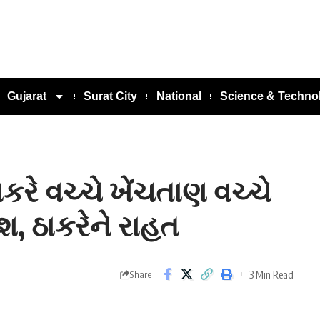
Gujarat
Surat City
National
Science & Techno
ાકરે વચ્ચે ખેંચતાણ વચ્ચે
ેશ, ઠાકરેને રાહત
3 Min Read
Share