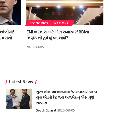
ECONOMICS
NATIONAL
્કેલીમાં!
EMI ભરનારા માટે મોટા સમાચાર! RBIના
 દિવસનો
નિર્ણયથી હવે શું બદલાશે?
2026-08-05
Latest News
સુરત લોક અદાલતમાં શ્રેષ્ઠ કામગીરી બદલ
યુવા એડવોકેટ જય અજમેરાનું ગૌરવપૂર્ણ
સન્માન
South Gujarat
2026-08-05