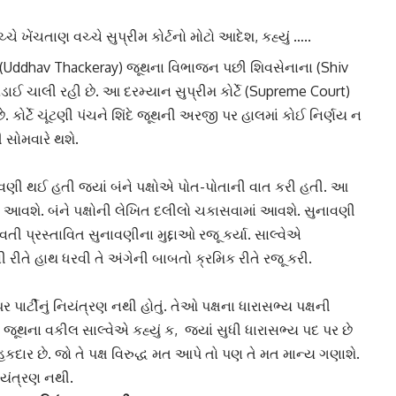
ચે ખેંચતાણ વચ્ચે સુપ્રીમ કોર્ટનો મોટો આદેશ, કહ્યું …..
(Uddhav Thackeray) જૂથના વિભાજન પછી શિવસેનાના (Shiv
ી લડાઈ ચાલી રહી છે. આ દરમ્યાન
સુપ્રીમ કોર્ટે
(Supreme Court)
. કોર્ટે ચૂંટણી પંચને શિંદે જૂથની અરજી પર હાલમાં કોઈ નિર્ણય ન
 સોમવારે થશે.
વણી થઈ હતી જ્યાં બંને પક્ષોએ પોત-પોતાની વાત કરી હતી. આ
ાં આવશે. બંને પક્ષોની લેખિત દલીલો ચકાસવામાં આવશે. સુનાવણી
ી પ્રસ્તાવિત સુનાવણીના મુદ્દાઓ રજૂ કર્યા. સાલ્વેએ
ી રીતે હાથ ધરવી તે અંગેની બાબતો ક્રમિક રીતે રજૂ કરી.
ર પાર્ટીનું નિયંત્રણ નથી હોતું. તેઓ પક્ષના ધારાસભ્ય પક્ષની
 જૂથના વકીલ સાલ્વેએ કહ્યું ક, જ્યાં સુધી
ધારાસભ્ય
પદ પર છે
ે હકદાર છે. જો તે પક્ષ વિરુદ્ધ મત આપે તો પણ તે મત માન્ય ગણાશે.
નિયંત્રણ નથી.