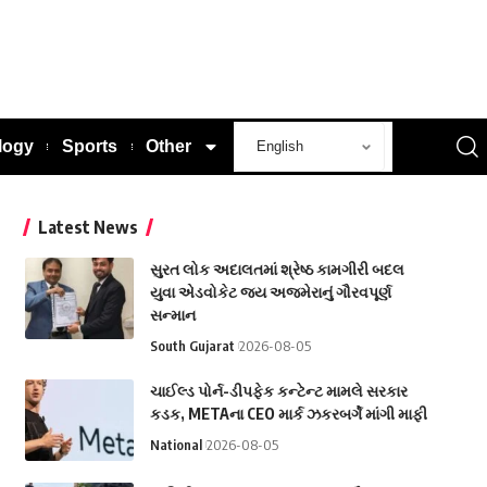
logy
Sports
Other
Latest News
સુરત લોક અદાલતમાં શ્રેષ્ઠ કામગીરી બદલ
યુવા એડવોકેટ જય અજમેરાનું ગૌરવપૂર્ણ
સન્માન
South Gujarat
2026-08-05
ચાઈલ્ડ પોર્ન-ડીપફેક કન્ટેન્ટ મામલે સરકાર
કડક, METAના CEO માર્ક ઝકરબર્ગે માંગી માફી
National
2026-08-05