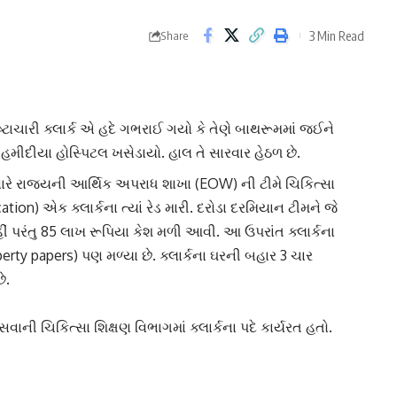
3 Min Read
Share
્રષ્ટાચારી ક્લાર્ક એ હદે ગભરાઈ ગયો કે તેણે બાથરૂમમાં જઈને
હમીદીયા હોસ્પિટલ ખસેડાયો. હાલ તે સારવાર હેઠળ છે.
ારે રાજ્યની
આર્થિક અપરાધ શાખા
(EOW) ની ટીમે ચિકિત્સા
ucation) એક
ક્લાર્ક
ના ત્યાં રેડ મારી. દરોડા દરમિયાન ટીમને જે
હીં પરંતુ 85 લાખ રૂપિયા કેશ મળી આવી. આ ઉપરાંત ક્લાર્કના
perty papers) પણ મળ્યા છે. ક્લાર્કના ઘરની બહાર 3 ચાર
ે.
કેસવાની
ચિકિત્સા શિક્ષણ
વિભાગમાં ક્લાર્કના પદે કાર્યરત હતો.
ઢ સ્થિત આલીશાન મકાન પર અચાનક ટીમ પહોંચી ગઈ. જઈને
ે એક એક ચીજ ફંફોળવાની શરૂ કરી દીધી. પછી તો એક પછી એક