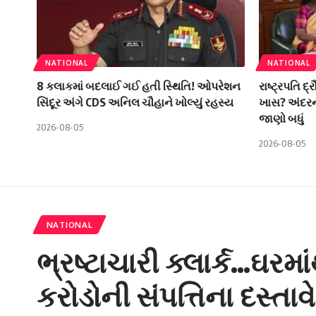
NATIONAL
NATIONAL
8 કલાકમાં બદલાઈ ગઈ હતી સ્થિતિ! ઓપરેશન
રાષ્ટ્રપતિ દ્ર
સિંદૂર અંગે CDS અનિલ ચૌહાને ખોલ્યું રહસ્ય
ખાસ? અંદરની
જાણો બધું
2026-08-05
2026-08-05
NATIONAL
ભ્રષ્ટાચારી ક્લાર્ક…ઘરમ
કરોડોની સંપત્તિના દસ્તા