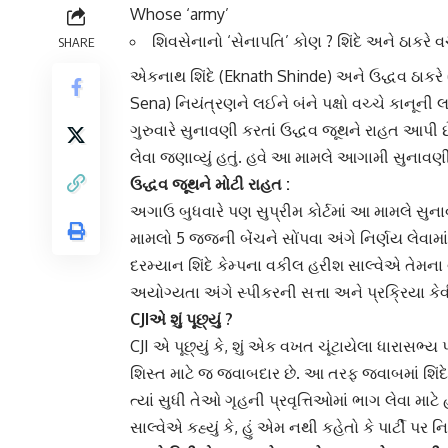
Whose ‘army’
શિવસેનાનો ‘સેનાપતિ’ કોણ ? શિંદે અને ઠાકરે વચ્
SHARE
એકનાથ શિંદે
(Eknath Shinde) અને
ઉદ્ધવ ઠાકરે
Sena) નિયંત્રણને લઈને બંને પક્ષો વચ્ચે કાનૂન
ગુરુવારે સુનાવણી કરતાં
ઉદ્ધવ જૂથ
ને રાહત આપી છે
લેવા જણાવ્યું હતું. હવે આ મામલે આગામી સુનાવણી
ઉદ્ધવ જૂથ
ને મોટી રાહત :
અગાઉ બુધવારે પણ
સુપ્રીમ કોર્ટ
માં આ મામલે સુના
મામલો 5 જજની બેંચને સોંપવા અંગે નિર્ણય લેવામ
દરમ્યાન
શિંદે કેમ્પ
ના વકીલ હરીશ સાલ્વેએ તેમના વત
અયોગ્યતા અંગે સ્પીકરની સત્તા અને પ્રક્રિયા કેવ
CJIએ શું પૂછ્યું ?
CJI એ પૂછ્યું કે, શું એક વખત ચૂંટાયેલા ધારાસભ્ય પ
શિસ્ત માટે જ જવાબદાર છે. આ તરફ જવાબમાં શિંદે
ત્યાં સુધી તેઓ ગૃહની પ્રવૃત્તિઓમાં ભાગ લેવા માટ
સાલ્વેએ કહ્યું કે, હું એમ નથી કહેતો કે પાર્ટી પર 