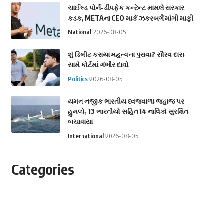
ચાઈલ્ડ પોર્ન-ડીપફેક કન્ટેન્ટ મામલે સરકાર
કડક, METAના CEO માર્ક ઝકરબર્ગે માંગી માફી
National
2026-08-05
શું ડિલીટ કરાયા મહત્વના પુરાવા? સૌરવ દાસ
સામે કોર્ટમાં ગંભીર દાવો
Politics
2026-08-05
યમન નજીક ભારતીય ધ્વજવાળા જહાજ પર
હુમલો, 13 ભારતીયો સહિત 14 નાવિકો સુરક્ષિત
બચાવાયા
International
2026-08-05
Categories
Astrology
Business