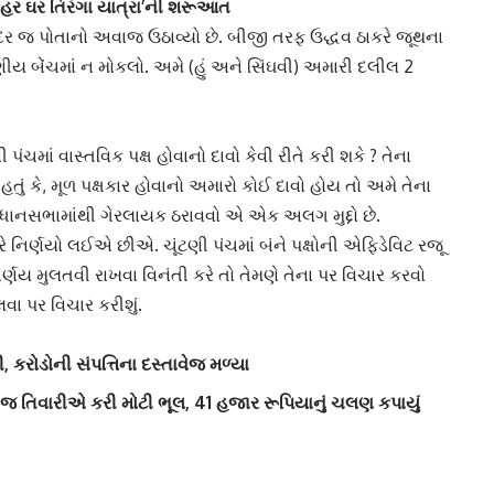
 ‘હર ઘર તિરંગા યાત્રા’ની શરૂઆત
ીની અંદર જ પોતાનો અવાજ ઉઠાવ્યો છે. બીજી તરફ
ઉદ્ધવ ઠાકરે
જૂથના
ણીય બેંચમાં ન મોકલો. અમે (હું અને સિંઘવી) અમારી દલીલ 2
 પંચમાં વાસ્તવિક પક્ષ હોવાનો દાવો કેવી રીતે કરી શકે ? તેના
હતું કે, મૂળ પક્ષકાર હોવાનો અમારો કોઈ દાવો હોય તો અમે તેના
વિધાનસભામાંથી ગેરલાયક ઠરાવવો એ એક અલગ મુદ્દો છે.
 નિર્ણયો લઈએ છીએ. ચૂંટણી પંચમાં બંને પક્ષોની
એફિડેવિટ
રજૂ
ર્ણય મુલતવી રાખવા વિનંતી કરે તો તેમણે તેના પર વિચાર કરવો
ા પર વિચાર કરીશું.
, કરોડોની સંપત્તિના દસ્તાવેજ મળ્યા
જ તિવારીએ કરી મોટી ભૂલ, 41 હજાર રૂપિયાનું ચલણ કપાયું