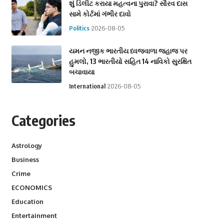
શું ડિલીટ કરાયા મહત્વના પુરાવા? સૌરવ દાસ
સામે કોર્ટમાં ગંભીર દાવો
Politics
2026-08-05
યમન નજીક ભારતીય ધ્વજવાળા જહાજ પર
હુમલો, 13 ભારતીયો સહિત 14 નાવિકો સુરક્ષિત
બચાવાયા
International
2026-08-05
Categories
Astrology
Business
Crime
ECONOMICS
Education
Entertainment