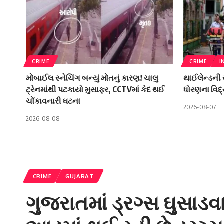
CRIME
CRIME
I
મોબાઈલ સ્નેચિંગ બન્યું મોતનું કારણ! ચાલુ
થાઈલેન્ડની 
ટ્રેનમાંથી પટકાયો મુસાફર, CCTVમાં કેદ થઈ
ધોરણના વિદ્
ચોંકાવનારી ઘટના
2026-08-07
2026-08-08
CRIME
GUJARAT
ગુજરાતમાં ડ્રગ્સ ઘુસાડવ