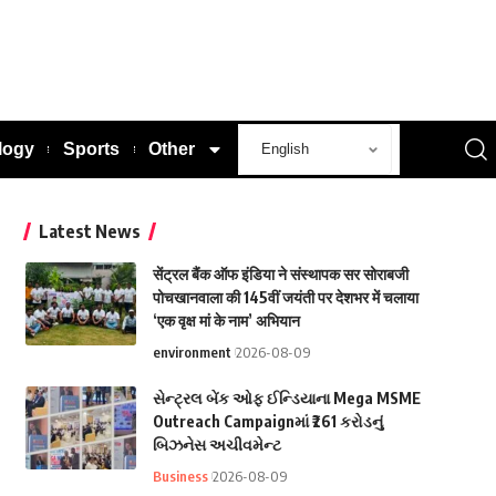
logy
Sports
Other
Latest News
सेंट्रल बैंक ऑफ इंडिया ने संस्थापक सर सोराबजी
पोचखानवाला की 145वीं जयंती पर देशभर में चलाया
‘एक वृक्ष मां के नाम’ अभियान
environment
2026-08-09
સેન્ટ્રલ બેંક ઓફ ઈન્ડિયાના Mega MSME
Outreach Campaignમાં ₹261 કરોડનું
બિઝનેસ અચીવમેન્ટ
Business
2026-08-09