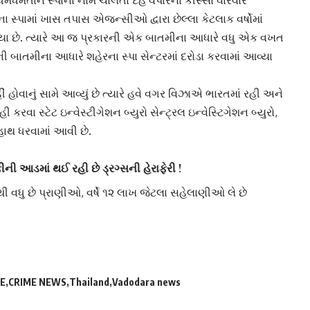
ધમધમતાને સ્પાના નામે ચાલતા
દેહ વેપાર
ના કીસ્સા વારંવાર
ના સ્પામાં ખાસ તપાસ એજન્સીઓ દ્વારા છેલ્લા કેટલાક વર્ષોમાં
 થયા છે. ત્યારે આ જ પ્રકારની એક બાતમીના આધારે વધુ એક વખત
ી બાતમીના આધારે શહેરના સ્પા સેન્ટરમાં દરોડા કરવામાં આવ્યા
ં હોવાનું સામે આવ્યું છે ત્યારે હવે વગર વિઝાએ ભારતમાં રહી અને
 કરવા સ્ટેટ ઇન્વેસ્ટીગેશન બ્યુરો સેન્ટ્રલ ઇન્વેસ્ટિગેશન બ્યુરો,
થ ધરવામાં આવી છે.
ીની આડમાં થઈ રહી છે ડ્રગ્સની હેરાફેરી !
વધુ છે પ્રાણીઓ, વર્ષે ૧૨ લાખ જેટલા સહેલાણીઓ લે છે
E
CRIME NEWS
Thailand
Vadodara news