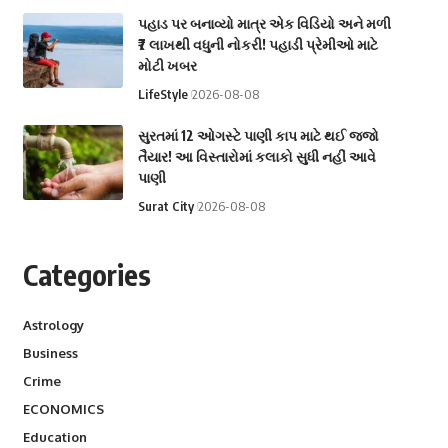
પહાડ પર બનાવ્યો માત્ર એક વિડિયો અને મળી
₹7 લાખથી વધુની નોકરી! પહાડી પ્રેમીઓ માટે
મોટી ખબર
LifeStyle
2026-08-08
સુરતમાં 12 ઓગસ્ટે પાણી કાપ માટે થઈ જજો
તૈયાર! આ વિસ્તારોમાં કલાકો સુધી નહીં આવે
પાણી
Surat City
2026-08-08
Categories
Astrology
Business
Crime
ECONOMICS
Education