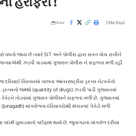
ી હેરાફેરી !
5 Min Read
Share
વસે વધતો જાય છે ત્યારે SIT અને પોલીસ દ્વારા સતત વોચ રાખીને
્યાએથી ઝડપી પાડવામાં ગુજરાત પોલીસ ને સફળતા મળી રહી
 જ દરિયાઈ વિસ્તારમાં ચાલતા આંતરરાષ્ટ્રીય ડ્રગ્સ નેટવર્કનો
ં
ડ્રગ્સનો જથ્થો
(quantity of drugs) ઝડપી પાડી ગુજરાતમાં
ા રેકેટને તોડવામાં ગુજરાત પોલીસને સફળતા મળી છે. ગુજરાતમાં
 (Junagadh) માંગરોળના દરિયાકાંઠેથી શંકાસ્પદ પેકેટો મળી
 પદાર્થ ઘુસાડવાનો પર્દાફાશ થયો છે.
જૂનાગઢ
ના માંગરોળ દરીયા
નાગઢ SOG પોલીસ અને મરીન પોલીસને 40 જેટલા ચરસના પેકેટ હાથ