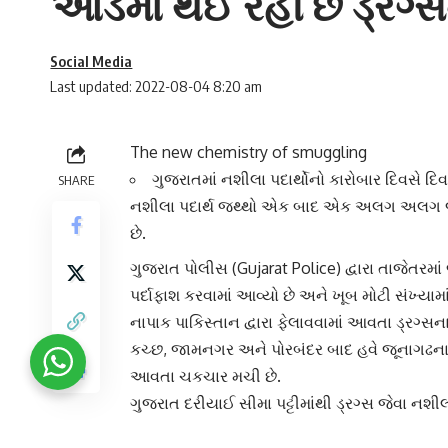
આડમાં થઈ રહી છે ડ્રગ્સન
Social Media
Last updated: 2022-08-04 8:20 am
The new chemistry of smuggling
ગુજરાતમાં નશીલા પદાર્થોનો કારોબાર દિવસે દિ
SHARE
નશીલા પદાર્થ જથ્થો એક બાદ એક અલગ અલગ જગ
છે.
ગુજરાત પોલીસ
(Gujarat Police) દ્વારા તાજેતરમાં
પર્દાફાશ કરવામાં આવ્યો છે અને ખૂબ મોટી સંખ્યામા
નાપાક પાકિસ્તાન દ્વારા ફેલાવવામાં આવતા ડ્રગ્સન
કચ્છ, જામનગર અને પોરબંદર બાદ હવે
જૂનાગઢ
ના
આવતા ચકચાર મચી છે.
ગુજરાત દરીયાઈ સીમા પટ્ટીમાંથી ડ્રગ્સ જેવા નશીલા
કિનારા પાસેથી શંકાસ્પદ પેકેટો જોવા મળતા જુ