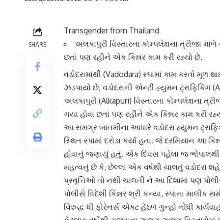
Transgender from Thailand
અલકાપુરી વિસ્તારના કોમ્પલેક્ષના ત્રીજા માળ
SHARE
છતાં પણ રહીને એક કિન્નર કામ કરી રહ્યો છે.
વડોદરા
માંથી (Vadodara) સ્પામાં કામ કરતો મૂળ
થાઈ
ઝડપાયો છે, વડોદરાની એન્ટી હ્યુમન ટ્રાફિકિંગ 
અલકાપુરી (Alkapuri) વિસ્તારના કોમ્પલેક્ષના ત્ર
ગયા હોવા છતાં પણ રહીને એક
કિન્નર
કામ કરી રહ્ય
આ સમગ્ર બાતમીના આધારે વડોદરા
હ્યુમન ટ્રાફ
સ્થિત સ્પામાં દરોડા કર્યા હતા. જે દરમિયાન આ કિન
હોવાનું જણાયું હતું. એક દિવસ પહેલા જ ભોપાલથી વ
મહત્વનું છે કે, છેલ્લા એક વર્ષથી ચાલતું
વડોદરા
શહે
પ્રવૃત્તિઓ તો નથી ચાલતી ને આ દિશામાં પણ પોલ
પોલીસે
વિદેશી કિન્નર
શ્રી કન્યા, સ્પાના માલીક સ
વિરુદ્ધ ધી ફોરેનર્સ એક્ટ હેઠળ ગુન્હો નોંધી કાર્યવા