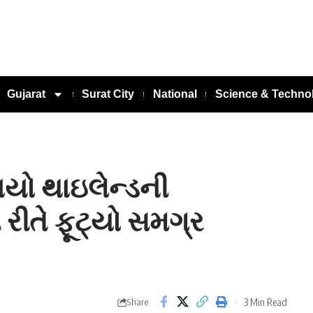
Gujarat
Surat City
National
Science & Techno
ાયો થાઇલેન્ડની
 રીતે ફૂટ્યો સમગ્ર
3 Min Read
Share