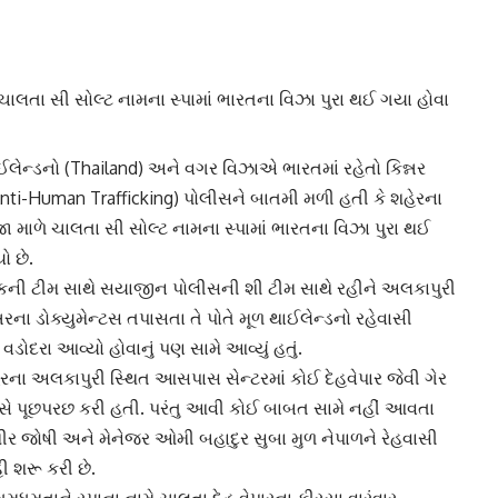
ે ચાલતા સી સોલ્ટ નામના સ્પામાં ભારતના વિઝા પુરા થઈ ગયા હોવા
લેન્ડ
નો (Thailand) અને વગર વિઝાએ ભારતમાં રહેતો કિન્નર
(Anti-Human Trafficking) પોલીસને બાતમી મળી હતી કે શહેરના
ીજા માળે ચાલતા સી સોલ્ટ નામના સ્પામાં ભારતના વિઝા પુરા થઈ
ો છે.
િક
ની ટીમ સાથે સયાજીન પોલીસની શી ટીમ સાથે રહીને અલકાપુરી
્નરના ડોક્યુમેન્ટસ તપાસતા તે પોતે મૂળ થાઈલેન્ડનો રહેવાસી
ડોદરા આવ્યો હોવાનું પણ સામે આવ્યું હતું.
રના અલકાપુરી સ્થિત આસપાસ સેન્ટરમાં કોઈ દેહવેપાર જેવી ગેર
ીસે પૂછપરછ કરી હતી. પરંતુ આવી કોઈ બાબત સામે નહીં આવતા
મીર જોષી અને મેનેજર ઓમી બહાદુર સુબા મુળ નેપાળને રેહવાસી
હી શરૂ કરી છે.