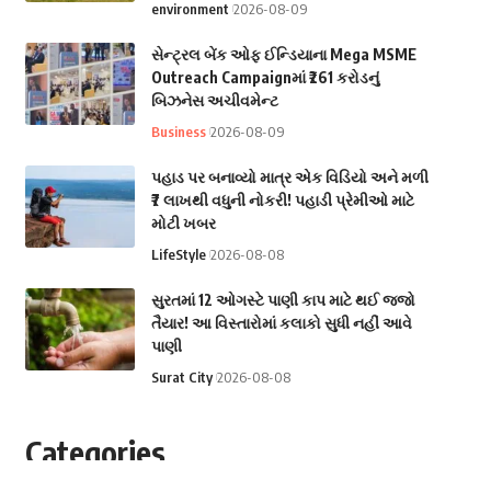
environment
2026-08-09
સેન્ટ્રલ બેંક ઓફ ઈન્ડિયાના Mega MSME
Outreach Campaignમાં ₹261 કરોડનું
બિઝનેસ અચીવમેન્ટ
Business
2026-08-09
પહાડ પર બનાવ્યો માત્ર એક વિડિયો અને મળી
₹7 લાખથી વધુની નોકરી! પહાડી પ્રેમીઓ માટે
મોટી ખબર
LifeStyle
2026-08-08
સુરતમાં 12 ઓગસ્ટે પાણી કાપ માટે થઈ જજો
તૈયાર! આ વિસ્તારોમાં કલાકો સુધી નહીં આવે
પાણી
Surat City
2026-08-08
Categories