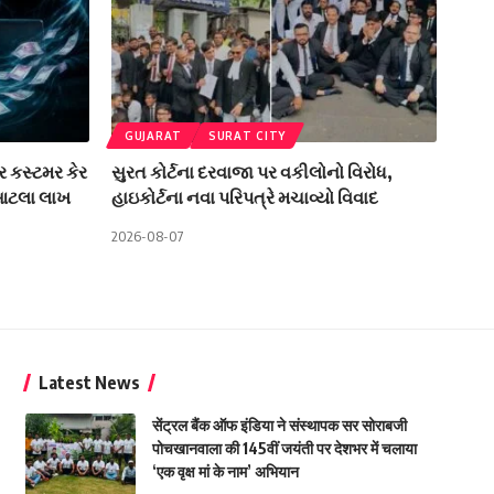
GUJARAT
SURAT CITY
ર કસ્ટમર કેર
સુરત કોર્ટના દરવાજા પર વકીલોનો વિરોધ,
 આટલા લાખ
હાઇકોર્ટના નવા પરિપત્રે મચાવ્યો વિવાદ
2026-08-07
Latest News
सेंट्रल बैंक ऑफ इंडिया ने संस्थापक सर सोराबजी
पोचखानवाला की 145वीं जयंती पर देशभर में चलाया
‘एक वृक्ष मां के नाम’ अभियान