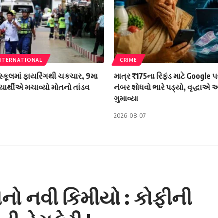
NTERNATIONAL
CRIME
સ્કૂલમાં ફાયરિંગથી ચકચાર, 9મા
માત્ર ₹175ના રિફંડ માટે Google પ
યાર્થીએ મચાવ્યો મોતનો તાંડવ
નંબર શોધવો ભારે પડ્યો, વૃદ્ધાએ
ગુમાવ્યા
2026-08-07
ાનો નવી કિમીયો : કોફીની