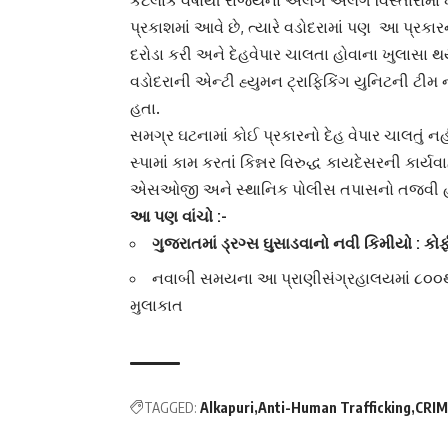
કેટલાક વર્ષોથી રાજ્યના અલગ અલગ વિસ્તારોમાં 
પ્રકાશમાં આવે છે, ત્યારે વડોદરામાં પણ આ પ્રકાર
દરોડા કરી અને દેહવેપાર ચાલતા હોવાના ખુલાસા
વડોદરાની
એન્ટી હ્યુમન ટ્રાફિકિંગ
યુનિટની ટીમ ન
હતા.
સમગ્ર ઘટનામાં કોઈ પ્રકારનો
દેહ વેપાર
ચાલતું નહી
સ્પામાં કામ કરતાં
કિન્નર
વિરુદ્ધ કાયદેસરની કાર્યવાહી
એસઓજી અને સ્થાનિક પોલીસ તપાસનો તજવી હા
આ પણ વાંચો :-
ગુજરાતમાં ડ્રગ્સ ઘુસાડવાનો નવી કિમીયો : કોફ
નવાબી સમયના આ પ્રાણીસંગ્રહાલયમાં ૮૦૦થી 
મુલાકાત
TAGGED:
Alkapuri
Anti-Human Trafficking
CRIM