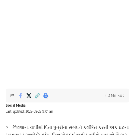
2 Min Read
Social Media
Last updated: 2023-08-29 9:01 am
જિલ્લાના વાપીમાં પિતા પુત્રીના સબંધને કલંકિત કરતી એક ઘટના
પ્રકાશમાં આવી છે. જેમાં પિતાએ જ પોતાની પુત્રીને હવસનો શિકાર