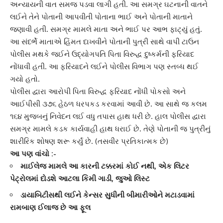
અન્યાયની વાત સમજ પડવા લાગી હતી. આ સમગ્ર ઘટનાની વાતને
લઈને તેને પોતાની આપવીતી પોતાના ભાઈ અને પોતાની માતાને
જણાવી હતી. સમગ્ર મામલે માતા અને ભાઈ પર આભ ફાટ્યું હતું.
આ સંદર્ભે માતાએ હિંમત દાખવીને પોતાની પુત્રી સાથે વાપી ટાઉન
પોલીસ મથકે જઈને
ઉદ્યોગપતિ પિતા
વિરુદ્ધ દુષ્કર્મની ફરિયાદ
નોંધાવી હતી. આ ફરિયાદને લઈને પોલીસ વિભાગ પણ સ્તબ્ધ થઈ
ગયો હતો.
પોલીસ દ્વારા
આરોપી પિતા
વિરુદ્ધ ફરિયાદ નોંધી પોકસો અને
આઈપીસી ૩૭૬ હેઠળ ધરપકડ કરવામાં આવી છે. આ સાથે જ કલમ
૧૬૪ મુજબનું નિવેદન લઈ વધુ તપાસ હાથ ધરી છે. હાલ પોલીસ દ્વારા
સમગ્ર મામલે કડક કાર્યવાહી હાથ ધરાઈ છે. તેણે પોતાની જ પુત્રીનું
શારીરિક શોષણ
શરૂ કર્યું છે. (તસવીર પ્રતિકાત્મક છે)
આ પણ વાંચો :-
માઈલેજ મામલે આ કારની ટક્કરમાં કોઈ નથી, એક લિટર
પેટ્રોલમાં દોડશે આટલા કિમી ગાડી, જુઓ લિસ્ટ
ડાયાબિટીસથી લઈને કેન્સર સુધીની બીમારીઓને મટાડવામાં
રામબાણ ઈલાજ છે આ ફૂલ