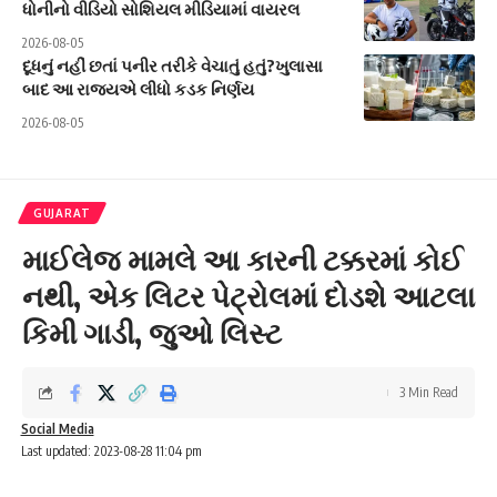
ધોનીનો વીડિયો સોશિયલ મીડિયામાં વાયરલ
2026-08-05
દૂધનું નહીં છતાં પનીર તરીકે વેચાતું હતું?ખુલાસા
બાદ આ રાજ્યએ લીધો કડક નિર્ણય
2026-08-05
GUJARAT
માઈલેજ મામલે આ કારની ટક્કરમાં કોઈ
નથી, એક લિટર પેટ્રોલમાં દોડશે આટલા
કિમી ગાડી, જુઓ લિસ્ટ
3 Min Read
Social Media
Last updated: 2023-08-28 11:04 pm