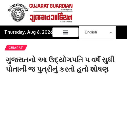
Thursday, Aug 6, 2026
GUJARAT
ગુજરાતનો આ ઉદ્યોગપતિ ૫ વર્ષ સુધી
પોતાની જ પુત્રીનું કરતો હતો શોષણ