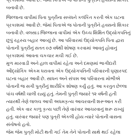
બનાવી છે.
જિલ્લાના
વાપી
માં પિતા પુત્રીના સબંધને કલંકિત કરતી એક ઘટના
પ્રકાશમાં આવી છે. જેમાં પિતાએ જ પોતાની પુત્રીને હવસનો શિકાર
બનાવી છે. વલસાડ જિલ્લાના વાપીમાં એક ઉચ્ચ શિક્ષિત
ઉદ્યોગપતિ
નું
છૂપું રહસ્ય બહાર આવ્યું છે. આ પરિવારમાં
ઉદ્યોગપતિ
પિતા દ્વારા
પોતાની પુત્રીનું સતત ૦૭ વર્ષથી શોષણ કરવામાં આવતું હોવાનું
પ્રકાશમાં આવતા ચકચાર મચી ગઈ છે.
મુળ મારવાડી અને હાલ વાપીમાં રહેતા અને
દમણ
માં ભાગીદારી
ઔદ્યોગિક એકમ ધરાવતા એક ઉદ્યોગપતિની પરિવારની ઘૃણાસ્પદ
ઘટના બહાર આવી છે. સાધન અને સંપન્ન આ પરિવારના મોભીએ
પોતાની જ
સગી પુત્રી
નું શારીરિક શોષણ કર્યું હતું. આ કરતુત છેલ્લા
પાંચ વર્ષથી ચાલી રહ્યું હતું. તેમની પુત્રી જ્યારે ૧૨ વર્ષની હતી
ત્યારથી તેણે લાલચ આપી
અધમકૃત્ય
આચરવાની શરૂઆત કરી
હતી. એક વાર કાળુ કૃત્ય પછી તેણે વારંવાર આચરવાનું શરૂ રાખ્યું
હતું. વારંવાર જ્યારે પણ પુત્રી એકલી હોય ત્યારે પોતાની વાસના
સંતોષતો હતો.
જેમ જેમ
પુત્રી
મોટી થતી ગઈ તેમ તેને પોતાની સાથે થઈ રહેલા