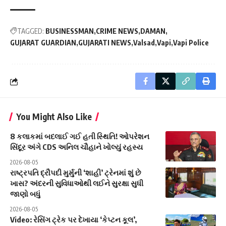
TAGGED:
BUSINESSMAN
CRIME NEWS
DAMAN
GUJARAT GUARDIAN
GUJARATI NEWS
Valsad
Vapi
Vapi Police
You Might Also Like
8 કલાકમાં બદલાઈ ગઈ હતી સ્થિતિ! ઓપરેશન
સિંદૂર અંગે CDS અનિલ ચૌહાને ખોલ્યું રહસ્ય
2026-08-05
રાષ્ટ્રપતિ દ્રૌપદી મુર્મુની ‘શાહી’ ટ્રેનમાં શું છે
ખાસ? અંદરની સુવિધાઓથી લઈને સુરક્ષા સુધી
જાણો બધું
2026-08-05
Video: રેસિંગ ટ્રેક પર દેખાયા ‘કેપ્ટન કૂલ’,