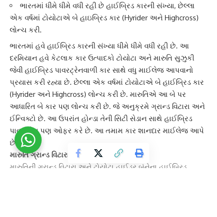
ભારતમાં ધીમે ધીમે વધી રહી છે હાઈબ્રિડ કારની સંખ્યા, છેલ્લા
એક વર્ષમાં ટોયોટાએ બે હાઇબ્રિડ કાર (Hyrider અને Highcross)
લોન્ચ કરી.
ભારતમાં હવે
હાઈબ્રિડ કાર
ની સંખ્યા ધીમે ધીમે વધી રહી છે. આ
દરમિયાન હવે કેટલાક કાર ઉત્પાદકો ટોયોટા અને મારુતિ સુઝુકી
જેવી હાઈબ્રિડ પાવરટ્રેનવાળી કાર સાથે વધુ માઈલેજ આપવાનો
પ્રયાસ કરી રહ્યા છે. છેલ્લા એક વર્ષમાં ટોયોટાએ બે હાઈબ્રિડ કાર
(Hyrider અને Highcross) લોન્ચ કરી છે. મારુતિએ આ બે પર
આધારિત બે કાર પણ લોન્ચ કરી છે. જે અનુક્રમે
ગ્રાન્ડ વિટારા
અને
ઈન્વિક્ટો
છે. આ ઉપરાંત હોન્ડા તેની સિટી સેડાન સાથે હાઈબ્રિડ
પાવરટ્રેન પણ ઓફર કરે છે. આ તમામ કાર શાનદાર માઈલેજ આપે
છે.
મારુતિ ગ્રાન્ડ વિટારા/ટોયોટા હાઈડર :
મારુતિની
ગ્રાન્ડ વિટારા
અને
ટોયોટા હાઈડર
બંનેના હાઈબ્રિડ
વર્ઝનમાં 1.5L, 3-સિલિન્ડર એટકિન્સન સાયકલ પેટ્રોલ હાઈબ્રિડ
પાવરટ્રેન મળે છે. આમાં એન્જિન 92bhp અને
ઈલેક્ટ્રિક મોટર
79bhp જનરેટ કરે છે. જ્યારે હાઈબ્રિડ સેટઅપની સંયુક્ત શક્તિ
115bhp છે. તે eCVT ગિયરબોક્સ સાથે આવે છે. તે બંને 27.97kmpl