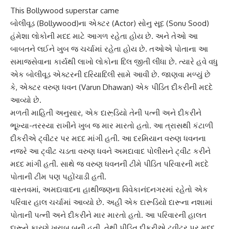
This Bollywood superstar came
બોલીવૂડ (Bollywood)ના એક્ટર (Actor)
સોનુ સૂદ
(Sonu Sood)
હંમેશા લોકોની મદદ માટે આગળ રહેતા હોય છે. અને તેઓ આ
બાબતને લઈને ખુબ જ ચર્ચામાં રહેતા હોય છે. તઓએ પોતાના આ
સમાજસેવાના કાર્યથી લાખો લોકોના દિલ જીતી લીધા છે. ત્યારે હવે વધુ
એક બોલીવૂડ એક્ટરની દરિયાદિલી સામે આવી છે. જાણવા મળ્યું છે
કે, એક્ટર વરુણ ધવન (Varun Dhawan) એક પીડિત દીકરીની મદદે
આવ્યો છે.
મળતી માહિતી અનુસાર, એક
દારૂ઼ડિયો
તેની પત્ની અને દીકરીને
ભૂ્ખ્યા-તરસ્યા રાખીને ખુબ જ માર મારતો હતો. આ ત્રાસથી કંટાળી
દીકરીએ ટ્વીટર પર મદદ માંગી હતી. આ દરમિયાન વરુણ ધવનના
નજરે આ ટ્વીટ ચડતા વરુણ ધવને અમદાવાદ પોલીસને ટ્વીટ કરીને
મદદ માંગી હતી. સાથે જ વરુણ ધવનની ટીમે પીડિત પરિવારની મદદે
પોતાની ટીમ પણ પહોંચાડી હતી.
વાસ્તવમાં, અમદાવાદના હાથીજણના વિવેકાનંદનગરમાં રહેતો એક
પરિવાર હાલ ચર્ચામાં આવ્યો છે. અહી એક દારૂડિયો દારૂના નશામાં
પોતાની પત્ની અને દીકરીને માર મારતો હતો. આ પરિવારની હાલત
દારૂને કારણે ખરાબ બની હતી. તેથી પીડિત દીકરીએ ટ્વીટર પર મદદ