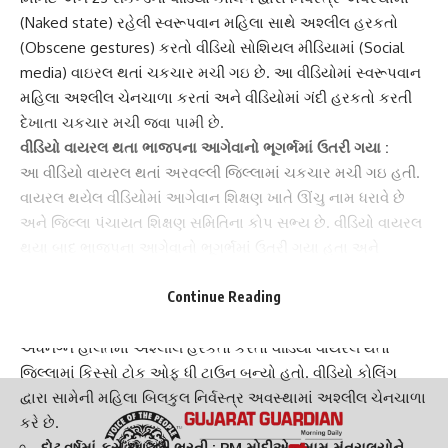
(Naked state) રહેલી સ્વરૂપવાન મહિલા સાથે અશ્લીલ હરકતો
(Obscene gestures) કરતો વીડિયો સોશિયલ મીડિયામાં (Social
media) વાઇરલ થતાં ચકચાર મચી ગઇ છે. આ વીડિયોમાં સ્વરૂપવાન
મહિલા અશ્લીલ ચેનચાળા કરતાં અને વીડિયોમાં ગંદી હરકતો કરતી
દેખાતા ચકચાર મચી જવા પામી છે.
વીડિયો વાયરલ
થતા ભાજપના આગેવાનો ભૂગર્ભમાં ઉતરી ગયા :
આ વીડિયો વાયરલ થતાં અરવલ્લી જિલ્લામાં ચકચાર મચી ગઇ હતી.
વાયરલ થયેલ વીડિયોમાં આગેવાન શિક્ષણ ખાતે ઊંચુ નામ ધરાવે છે
અને જિલ્લા પંચાયત શિક્ષણ સમિતિના કોપ સભ્ય છે. વીડિયો વાયરલ
થયા બાદ ભાજપના આગેવાનો ભૂગર્ભમાં ઉતરી ગયા હતા અને
પ્રતિષ્ઠા બચાવવા રાજકીય ધમપછાડા શરૂ કરવા લાગ્યા હતા.
Continue Reading
કિસ્સો ટોક ઓફ ધી ટાઉન બન્યો :
આધેડ વયની ઉંમરે પહોંચેલા આ શખ્સનો 3.23 મિનિટનો મહિલા સાથે
અર્ધનગ્ન હાલતમાં અશ્લીલ હરકતો કરતો વીડિયો વાયરલ થતાં
જિલ્લામાં કિસ્સો ટોક ઓફ ધી ટાઉન બન્યો હતો. વીડિયો કોલિંગ
દ્વારા સામેની મહિલા બિલકુલ નિર્વસ્ત્ર અવસ્થામાં અશ્લીલ ચેનચાળા
કરે છે.
દોઢ વર્ષમાં કરો આટલી ભરતી : PM મોદીએ તમામ મંત્રાલયોને