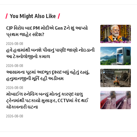
You Might Also Like
CJP વિરોધ બાદ PM મોદીએ Gen Zને શું આપ્યો
પ્રથમ જાહેર સંદેશ?
2026-08-08
હવે હવામાંથી બનશે પીવાનું પાણી! જાણો નોઇડાની
આ ટેક્નોલોજીનો કમાલ
2026-08-08
આસામના પૂરમાં અદભૂત દૃશ્ય! બધું વહેતું રહ્યું,
હનુમાનજીની મૂર્તિ રહી અડીખમ
2026-08-08
મોબાઈલ સ્નેચિંગ બન્યું મોતનું કારણ! ચાલુ
ટ્રેનમાંથી પટકાયો મુસાફર, CCTVમાં કેદ થઈ
ચોંકાવનારી ઘટના
2026-08-08