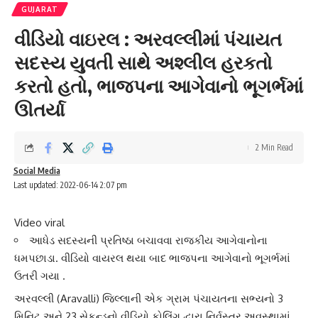
GUJARAT
વીડિયો વાઇરલ : અરવલ્લીમાં પંચાયત
સદસ્ય યુવતી સાથે અશ્લીલ હરકતો
કરતો હતો, ભાજપના આગેવાનો ભૂગર્ભમાં
ઊતર્યા
2 Min Read
Social Media
Last updated: 2022-06-14 2:07 pm
Video viral
આધેડ સદસ્યની પ્રતિષ્ઠા બચાવવા રાજકીય આગેવાનોના
ધમપછાડા. વીડિયો વાયરલ થયા બાદ ભાજપના આગેવાનો ભૂગર્ભમાં
ઉતરી ગયા .
અરવલ્લી
(Aravalli) જિલ્લાની એક ગ્રામ પંચાયતના સભ્યનો 3
મિનિટ અને 23 સેકન્ડનો વીડિયો કોલિંગ દ્વારા નિર્વસ્ત્ર અવસ્થામાં