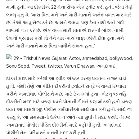
માંગી હતી. આ દીકરીએ 22 મેના રોજ એક ટ્વીટ કરી હતી. જેમાં તેણે
લખ્યુ હતુ કે, ‘મારા પિતા મને અને મારી માતાને અનેક વખત માર મારે
છે. તેઓ આવું રોજ કરે છે, અમને જમવા પણ દેતા નથી અને ગંદી
ભાષામાં વાત કરે છે. એક વખત મારી માતાએ દારૂની બોટલ નાખી
દેવાનો પ્રયાસ કર્યો તો તેને ચાર-પાંચ લાફા ઝીંકી દીધા હતા. મને
અને મારી માતાને મારા પિતા બાંધીને રાખતા હતા.’
દીકરી મદદ માટે કરેલી આ ટ્વીટ એક્ટર વરુણ ધવનના નજરે ચડી
હતી. જેથી તેણે આ પીડિત દીકરીની ટ્વીટને રાત્રે બે વાગ્યે રિપ્લાય
કરીને અમદાવાદ પોલીસને મદદ માટે ટેગ કર્યા હતા. એટલુ જ નહિ,
દીકરીની મદદ માટે વરુણ ધવને પોતાની ટીમને પણ મોકલી હતી. વરુણ
ધવને આ મામલે ખૂદ પોલીસ કર્મચારીઓ સાથે વાત કરી હતી. સાથે જ
કહ્યુ કે, આ સમસ્યાનો ઉકેલ ન આવે ત્યા સુધી તે મદદ કરશે. તેમજ
અમદાવાદ પોલીસ પીડિત દીકરીની મદદે પહોંચી હતી. અમદાવાદ
પોલીસે તેના પરિવારને બનતી મદદ કરી હતી.