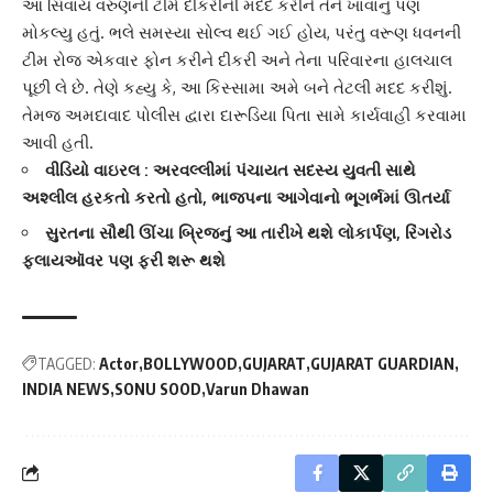
આ સિવાય વરુણની ટીમે દીકરીની મદદ કરીને તેને ખાવાનુ પણ
મોકલ્યુ હતું. ભલે સમસ્યા સોલ્વ થઈ ગઈ હોય, પરંતુ વરૂણ ધવનની
ટીમ રોજ એકવાર ફોન કરીને દીકરી અને તેના પરિવારના હાલચાલ
પૂછી લે છે. તેણે કહ્યુ કે, આ કિસ્સામા અમે બને તેટલી મદદ કરીશું.
તેમજ અમદાવાદ પોલીસ દ્વારા દારૂડિયા પિતા સામે કાર્યવાહી કરવામા
આવી હતી.
વીડિયો વાઇરલ : અરવલ્લીમાં પંચાયત સદસ્ય યુવતી સાથે
અશ્લીલ હરકતો કરતો હતો, ભાજપના આગેવાનો ભૂગર્ભમાં ઊતર્યા
સુરતના સૌથી ઊંચા બ્રિજનું આ તારીખે થશે લોકાર્પણ, રિંગરોડ
ફ્લાયઑવર પણ ફરી શરૂ થશે
TAGGED:
Actor
BOLLYWOOD
GUJARAT
GUJARAT GUARDIAN
INDIA NEWS
SONU SOOD
Varun Dhawan