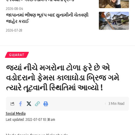
2026-08-04
જાપાનમાં ભીષણ ભૂકંપ બાદ સુનામીની ચેતવણી
જાહેર કરાઈ
2026-07-28
GUJARAT
જ્યાં નીચે મગરોના ટોળા ફરે છે એ
વડોદરાનો ફેમસ કાલાઘોડા બ્રિજ ગમે
ત્યારે તૂટવાની સ્થિતિમાં આવ્યો !
3 Min Read
Social Media
Last updated: 2022-07-07 10:38 am