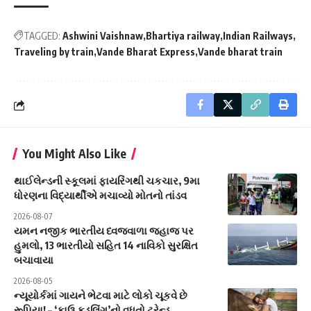
TAGGED:
Ashwini Vaishnaw
Bhartiya railway
Indian Railways
Traveling by train
Vande Bharat Express
Vande bharat train
You Might Also Like
થાઈલેન્ડની સ્કૂલમાં ફાયરિંગથી ચકચાર, 9મા
ધોરણના વિદ્યાર્થીએ મચાવ્યો મોતનો તાંડવ
2026-08-07
યમન નજીક ભારતીય ધ્વજવાળા જહાજ પર
હુમલો, 13 ભારતીયો સહિત 14 નાવિકો સુરક્ષિત
બચાવાયા
2026-08-05
ન્યૂયોર્કમાં ગાયને ભેટવા માટે લોકો ચૂકવે છે
રૂપિયા! – ‘કાઉ કડલિંગ’નો વધતો ટ્રેન્ડ