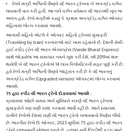
રેલવે મંત્રી અશ્વિની વૈષ્ણવે વંદે ભારત ટ્રેનના બે અપગ્રેડ વર્ઝન
લાવવાની વાત કરી હતી. આ બંને વર્ઝન વર્તમાન વંદે ભારતથી ખૂબ જ
અલગ હશે. રેલ્વે મંત્રીએ કહ્યું કે પ્રથમ અપગ્રેડેડ વર્ઝન ઓગસ્ટ
મહિનામાં લોન્ચ કરવામાં આવશે.
આગામી મહિનો એટલે કે ઓગસ્ટ મહિનો ટ્રેનમાં
મુસાફરી
(Traveling by train) કરનારાઓ માટે ખાસ રહેવાનો છે. દેશની સેમી-
હાઈ સ્પીડ ટ્રેન વંદે ભારત એક્સપ્રેસ (Vande Bharat Express)
સાથે જોડાયેલા આ સમાચાર તમને ખુશ કરી દેશે. વર્ષ 2019માં શરૂ
થયેલી બે વંદે ભારત ટ્રેનોએ 14 લાખ કિલોમીટરની સફર પૂર્ણ કરી છે.
હવે રેલ્વે મંત્રી અશ્વિની વૈષ્ણવે જાહેરાત કરી છે કે
વંદે ભારત
નું
અપગ્રેડેડ વર્ઝન (Upgraded version) ઓગસ્ટમાં લોન્ચ કરવામાં
આવશે.
75 હાઇ સ્પીડ વંદે ભારત ટ્રેનો દોડાવવામાં આવશે :
પ્રવાસમાં ઓછો સમય અને સુવિધાને કારણે
વંદે ભારત
ટ્રેનના
મુસાફરોને પણ ઘણી પસંદ કરવામાં આવી રહી છે. આને ધ્યાનમાં
રાખીને રેલ્વેએ દેશમાં ઘણી વંદે ભારત ટ્રેનો ચલાવવાનો નિર્ણય લીધો
છે. ભારતીય રેલ્વે 15 ઓગસ્ટ, 2023 સુધીમાં 75 હાઇ-સ્પીડ વંદે ભારત
ટ્રેનો ચલાવવાની યોજના ધરાવે છે. હાલમાં નવી દિલ્હીથી કટરા અને