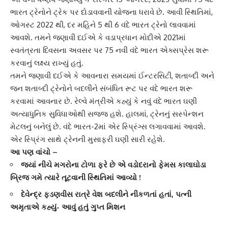
ભારત ટ્રેનોને ટ્રેક પર દોડાવવાની યોજના ધરાવે છે. આવી સ્થિતિમાં,
ઓગસ્ટ 2022 થી, દર મહિને 5 થી 6 વંદે ભારત ટ્રેનો લાવવામાં
આવશે. તમને જણાવી દઈએ કે વડાપ્રધાન મોદીએ 2021માં
સ્વતંત્રતા દિવસના અવસર પર 75 નવી વંદે ભારત એક્સપ્રેસ શરૂ
કરવાનું લક્ષ્ય રાખ્યું હતું.
તમને જણાવી દઈએ કે આવનારા સમયમાં ઈન્ટરસિટી, શતાબ્દી અને
જન શતાબ્દી ટ્રેનોને બદલીને સંબંધિત રૂટ પર વંદે ભારત શરૂ
કરવામાં આવનાર છે. રેલ્વે મંત્રીએ કહ્યું કે નવું વંદે ભારત ઘણી
અત્યાધુનિક સુવિધાઓથી સજ્જ હશે. હાલમાં, ટ્રેનનું સસ્પેન્શન
મેટલનું બનેલું છે. વંદે ભારત-2માં એર સ્પ્રિંગ્સ લગાવવામાં આવશે.
એર સ્પ્રિંગ સાથે ટ્રેનની મુસાફરી ઘણી સારી રહેશે.
આ પણ વાંચો –
જ્યાં નીચે મગરોના ટોળા ફરે છે એ વડોદરાનો ફેમસ કાલાઘોડા
બ્રિજ ગમે ત્યારે તૂટવાની સ્થિતિમાં આવ્યો !
દેવેન્દ્ર ફડણવીસ રાત્રે વેશ બદલીને નીકળતાં હતાં, પત્ની
અમૃતાએ કહ્યું- આવું હતું ગુપ્ત મિશન