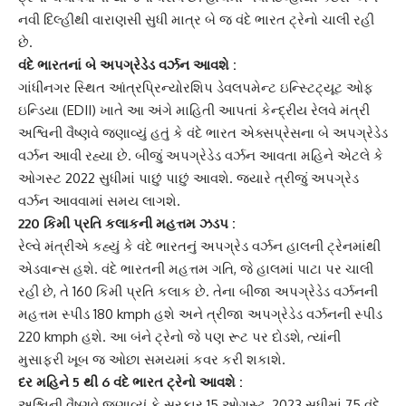
નવી દિલ્હીથી વારાણસી સુધી માત્ર બે જ વંદે ભારત ટ્રેનો ચાલી રહી
છે.
વંદે ભારતનાં
બે અપગ્રેડેડ વર્ઝન
આવશે :
ગાંધીનગર સ્થિત આંત્રપ્રિન્યોરશિપ ડેવલપમેન્ટ ઇન્સ્ટિટ્યૂટ ઓફ
ઇન્ડિયા (EDII) ખાતે આ અંગે માહિતી આપતાં કેન્દ્રીય રેલવે મંત્રી
અશ્વિની વૈષ્ણવે જણાવ્યું હતું કે વંદે ભારત એક્સપ્રેસના બે અપગ્રેડેડ
વર્ઝન આવી રહ્યા છે. બીજું અપગ્રેડેડ વર્ઝન આવતા મહિને એટલે કે
ઓગસ્ટ 2022 સુધીમાં પાછું પાછું આવશે. જ્યારે ત્રીજું અપગ્રેડ
વર્ઝન આવવામાં સમય લાગશે.
220 કિમી
પ્રતિ કલાકની મહત્તમ ઝડપ :
રેલ્વે મંત્રીએ કહ્યું કે વંદે ભારતનું અપગ્રેડ વર્ઝન હાલની ટ્રેનમાંથી
એડવાન્સ હશે. વંદે ભારતની મહત્તમ ગતિ, જે હાલમાં પાટા પર ચાલી
રહી છે, તે 160 કિમી પ્રતિ કલાક છે. તેના બીજા અપગ્રેડેડ વર્ઝનની
મહત્તમ સ્પીડ 180 kmph હશે અને ત્રીજા અપગ્રેડેડ વર્ઝનની સ્પીડ
220 kmph હશે. આ બંને ટ્રેનો જે પણ રૂટ પર દોડશે, ત્યાંની
મુસાફરી ખૂબ જ ઓછા સમયમાં કવર કરી શકાશે.
દર મહિને 5 થી 6 વંદે ભારત ટ્રેનો આવશે :
અશ્વિની વૈષ્ણવે
જણાવ્યું કે સરકાર 15 ઓગસ્ટ, 2023 સુધીમાં 75 વંદે