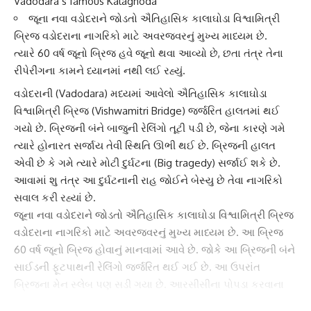
Vadodara’s famous Kalaghoda
જૂના નવા વડોદરાને જોડતો ઐતિહાસિક કાલાઘોડા વિશ્વામિત્રી
બ્રિજ વડોદરાના નાગરિકો માટે અવરજવરનું મુખ્ય માધ્યમ છે.
ત્યારે 60 વર્ષ જૂનો બ્રિજ હવે જૂનો થવા આવ્યો છે, છતા તંત્ર તેના
રીપેરીંગના કામને ધ્યાનમાં નથી લઈ રહ્યું.
વડોદરા
ની (Vadodara) મધ્યમાં આવેલો ઐતિહાસિક કાલાઘોડા
વિશ્વામિત્રી બ્રિજ
(Vishwamitri Bridge) જર્જરિત હાલતમાં થઈ
ગયો છે. બ્રિજની બંને બાજુની રેલિંગો તૂટી પડી છે, જેના કારણે ગમે
ત્યારે હોનારત સર્જાય તેવી સ્થિતિ ઊભી થઈ છે. બ્રિજની હાલત
એવી છે કે ગમે ત્યારે મોટી દુર્ઘટના (Big tragedy) સર્જાઈ શકે છે.
આવામાં શુ તંત્ર આ દુર્ઘટનાની રાહ જોઈને બેસ્યુ છે તેવા નાગરિકો
સવાલ કરી રહ્યાં છે.
જૂના નવા વડોદરાને જોડતો ઐતિહાસિક
કાલાઘોડા
વિશ્વામિત્રી બ્રિજ
વડોદરાના નાગરિકો માટે અવરજવરનું મુખ્ય માધ્યમ છે. આ બ્રિજ
60 વર્ષ જૂનો બ્રિજ હોવાનું માનવામાં આવે છે. જોકે આ બ્રિજની બંને
સાઈડની ફૂટપાથની રેલિંગો જર્જરિત થઈ ગઈ છે. આ ઉપરાંત
બ્રિજના મેન સ્લેબ પણ સડી ગયા છે. આરસીસીના પોપડા કરવાના
કારણે સ્લેબના સળિયાઓ પણ કટાઈ ગયા છે.