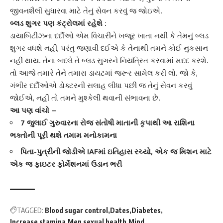
જીવનશૈલી સુધારવા માટે તેનું સેવન કરવું જ જોઇએ.
બ્લડ શુગર
પણ કંટ્રોલમાં રહેશે :
ડાયાબિટીઝના દર્દીઓ એમ વિચારીને ખજૂર ખાતા નથી કે તેમનું બ્લડ
શુગર વધશે નહીં, પરંતુ જણાવી દઈએ કે તેનાથી તમને કોઈ નુકસાન
નહીં થાય. તેના બદલે તે બ્લડ સુગરને નિયંત્રિત કરવામાં મદદ કરશે.
તો આજે તમારે તેને તમારા ડાયટમાં જરૂર સામેલ કરી લો. જો કે,
ગંભીર દર્દીઓએ ડોક્ટરની સલાહ લીધા પછી જ તેનું સેવન કરવું
જોઈએ, નહીં તો તમને મુશ્કેલી થવાની સંભાવના છે.
આ પણ વાંચો –
7 જુલાઈ ગુરુવારના રોજ સંતોષી માતાની કૃપાથી આ રાશિના
ભક્તોની પૂરી થશે તમામ મનોકામના
પિતા-પુત્રીની જોડીએ IAFમાં ઇતિહાસ રચ્યો, એક જ મિશન માટે
એક જ ફાઇટર ફોર્મેશનમાં ઉડાન ભરી
TAGGED:
Blood sugar control
Dates
Diabetes
Increase stamina
Men sexual health
Mind