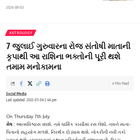
2026-08-03
ASTROLOGY
7 જુલાઈ ગુરુવારના રોજ સંતોષી માતાની
કૃપાથી આ રાશિના ભક્તોની પૂરી થશે
તમામ મનોકામના
4 Min Read
Social Media
Last updated: 2022-07-06 2:46 pm
On Thursday 7th July
મેષ :
આત્મવિશ્વાસ વધશે. તમે ધાર્મિક કાર્યોમાં રસ લેશો. તમને માતા-
પિતાનો સહયોગ મળશે. નિરર્થક દોડધામ થશે. નોકરીની નવી તકો
પ્રાપ્ત થશે. વ્યવસાયમાં સ્થાન પરિવર્તનની સંભાવના છે. ઉચ્ચ