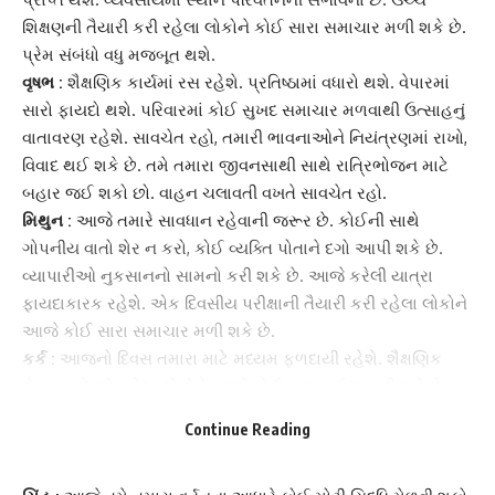
શિક્ષણની તૈયારી કરી રહેલા લોકોને કોઈ સારા સમાચાર મળી શકે છે.
પ્રેમ સંબંધો વધુ મજબૂત થશે.
વૃષભ :
શૈક્ષણિક કાર્યમાં રસ રહેશે.
પ્રતિષ્ઠા
માં વધારો થશે. વેપારમાં
સારો ફાયદો થશે. પરિવારમાં કોઈ સુખદ સમાચાર મળવાથી ઉત્સાહનું
વાતાવરણ રહેશે. સાવચેત રહો, તમારી ભાવનાઓને નિયંત્રણમાં રાખો,
વિવાદ થઈ શકે છે. તમે તમારા જીવનસાથી સાથે રાત્રિભોજન માટે
બહાર જઈ શકો છો. વાહન ચલાવતી વખતે સાવચેત રહો.
મિથુન :
આજે તમારે સાવધાન રહેવાની જરૂર છે. કોઈની સાથે
ગોપનીય વાતો શેર ન કરો, કોઈ વ્યક્તિ પોતાને દગો આપી શકે છે.
વ્યાપારીઓ નુકસાનનો સામનો કરી શકે છે. આજે કરેલી યાત્રા
ફાયદાકારક રહેશે. એક દિવસીય પરીક્ષાની તૈયારી કરી રહેલા લોકોને
આજે કોઈ સારા સમાચાર મળી શકે છે.
કર્ક :
આજનો દિવસ તમારા માટે મધ્યમ ફળદાયી રહેશે.
શૈક્ષણિક
ક્ષેત્ર
સાથે જોડાયેલા લોકોને આજે કોઈ સરપ્રાઈઝ મળી શકે છે.
ધંધામાં નફો થવાથી આર્થિક સ્થિતિ મજબૂત રહેશે. આ રાશિના
Continue Reading
પરિણીત લોકોને સાસરી પક્ષ તરફથી કોઈ સુખદ સમાચાર મળી શકે
છે.