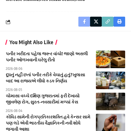
You Might Also Like
પનીર ખરીદતા પહેલા જરૂર વાંચો! જાણો અસલી
પનીર ઓળખવાની ઘરેલુ રીતો
2026-08-06
દૂધનું નહીં છતાં પનીર તરીકે વેચાતું હતું?ખુલાસા
બાદ આ રાજ્યએ લીધો કડક નિર્ણય
2026-08-05
ચોમાસા વચ્ચે દક્ષિણ ગુજરાતમાં ફરી દેખાયો
જીવલેણ રોગ, સુરત-નવસારીમાં મળ્યાં કેસ
2026-08-04
કોવિડ સામેની રોગપ્રતિકારશક્તિ હવે કેન્સર સામે
પણ લડે એવી ભારતીય વૈજ્ઞાનિકની નવી શોધે
જગાવી આશા