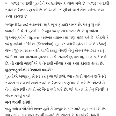
ખજૂર ખાવાથી પુરુષોને આશ્ચર્યજનક લાભ મળે છે. ખજૂર ખાવાથી
સ્પર્મ કાઉન્ટ પણ વધે છે. તો ચાલો જાણીએ અને તેના બીજા કયા
કયા ફાયદા છે.
ખજૂર
(Dates) સ્વાસ્થ્ય માટે ખૂબ ફાયદાકારક છે, પરંતુ શું તમે
જાણો છો કે તે પુરુષો માટે ખૂબ જ ફાયદાકારક છે. તે પુરુષોના
શુક્રાણુઓની (Sperm) સંખ્યા વધારવામાં પણ મદદ કરે છે. એટલે કે
જે પુરુષોમાં
સ્ટેમિના
(Stamina) ખૂબ જ ઓછી હોય છે અને જેમનું
લગ્ન જીવન સારું નથી ચાલી રહ્યું, તેમણે તેનું સેવન અવશ્ય કરવું
જોઈએ. આ અનોખા ફાયદા સાથે, તમારું જીવન વધુ સારું થઈ શકે
છે. તો ચાલો જાણીએ કે તેનાથી બીજા કયા કયા ફાયદા થાય છે.
શુક્રાણુઓની સંખ્યામાં વધારો :
પુરુષોએ ખજૂરનું સેવન કરવું જ જોઇએ, આ તમારી પાચન શક્તિને
સ્વસ્થ રાખવાની સાથે સ્પર્મ કાઉન્ટમાં પણ વધારો કરે છે. એટલે કે
તેના સેવનથી તમારો સ્ટેમિના વધી શકે છે. જો કે, તમારે તેનું નિયમિત
સેવન કરવું પડશે.
મન ઝડપી રહેશે :
બહુ ઓછા લોકોને ખબર હશે કે ખજુર મગજ માટે ખૂબ જ સારો છે.
આ તમારા મગજને ઝડપી બનાવે છે. એટલે કે, પુરુષોએ તેમની