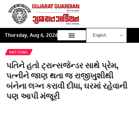
Thursday, Aug 6, 2026
NATIONAL
પતિને હતો ટ્રાન્સજેન્ડર સાથે પ્રેમ,
પત્નીને જાણ થતા જ રાજીખુશીથી
બંનેના લગ્ન કરાવી દીધા, ઘરમાં રહેવાની
પણ આપી મંજૂરી