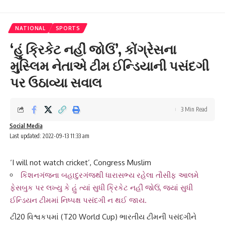
NATIONAL
SPORTS
‘હું ક્રિકેટ નહીં જોઉં’, કોંગ્રેસના
મુસ્લિમ નેતાએ ટીમ ઈન્ડિયાની પસંદગી
પર ઉઠાવ્યા સવાલ
3 Min Read
Social Media
Last updated: 2022-09-13 11:33 am
‘I will not watch cricket’, Congress Muslim
કિશનગંજના બહાદુરગંજથી ધારાસભ્ય રહેલા તૌસીફ આલમે
ફેસબુક પર લખ્યુ કે હું ત્યાં સુધી ક્રિકેટ નહીં જોઉં, જ્યાં સુધી
ઈન્ડિયન ટીમમાં નિષ્પક્ષ પસંદગી ન થઈ જાય.
ટી20 વિશ્વકપ
માં (T20 World Cup)
ભારતીય ટીમ
ની પસંદગીને