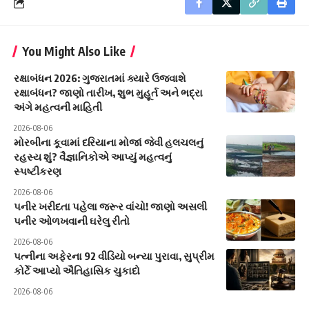
You Might Also Like
રક્ષાબંધન 2026: ગુજરાતમાં ક્યારે ઉજવાશે
રક્ષાબંધન? જાણો તારીખ, શુભ મુહૂર્ત અને ભદ્રા
અંગે મહત્વની માહિતી
2026-08-06
મોરબીના કૂવામાં દરિયાના મોજાં જેવી હલચલનું
રહસ્ય શું? વૈજ્ઞાનિકોએ આપ્યું મહત્વનું
સ્પષ્ટીકરણ
2026-08-06
પનીર ખરીદતા પહેલા જરૂર વાંચો! જાણો અસલી
પનીર ઓળખવાની ઘરેલુ રીતો
2026-08-06
પત્નીના અફેરના 92 વીડિયો બન્યા પુરાવા, સુપ્રીમ
કોર્ટે આપ્યો ઐતિહાસિક ચુકાદો
2026-08-06