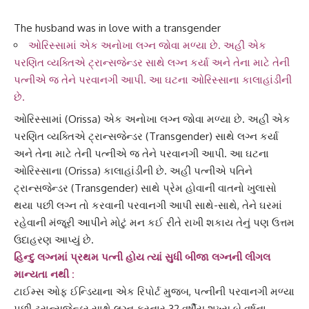
The husband was in love with a transgender
ઓરિસ્સામાં એક અનોખા લગ્ન જોવા મળ્યા છે. અહીં એક
પરણિત વ્યક્તિએ ટ્રાન્સજેન્ડર સાથે લગ્ન કર્યા અને તેના માટે તેની
પત્નીએ જ તેને પરવાનગી આપી. આ ઘટના ઓરિસ્સાના કાલાહાંડીની
છે.
ઓરિસ્સા
માં (Orissa) એક અનોખા લગ્ન જોવા મળ્યા છે. અહીં એક
પરણિત વ્યક્તિએ
ટ્રાન્સજેન્ડર
(Transgender) સાથે લગ્ન કર્યા
અને તેના માટે તેની પત્નીએ જ તેને પરવાનગી આપી. આ ઘટના
ઓરિસ્સાના (Orissa)
કાલાહાંડી
ની છે. અહીં પત્નીએ પતિને
ટ્રાન્સજેન્ડર
(Transgender) સાથે પ્રેમ હોવાની વાતનો ખુલાસો
થયા પછી લગ્ન તો કરવાની પરવાનગી આપી સાથે-સાથે, તેને ઘરમાં
રહેવાની મંજૂરી આપીને મોટું મન કઈ રીતે રાખી શકાય તેનું પણ ઉત્તમ
ઉદાહરણ આપ્યું છે.
હિન્દુ લગ્નમાં પ્રથમ પત્ની હોય ત્યાં સુધી બીજા લગ્નની લીગલ
માન્યતા નથી :
ટાઈમ્સ ઓફ ઈન્ડિયાના એક રિપોર્ટ મુજબ, પત્નીની પરવાનગી મળ્યા
પછી
ટ્રાન્સજેન્ડર સા
થે લગ્ન કરનાર 32 વર્ષીય શખ્સ બે વર્ષના