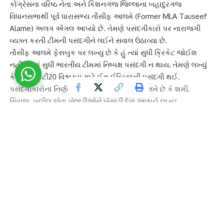
કોંગ્રેસના વરિષ્ઠ નેતા અને કિશનગંજ જિલ્લાના બહાદુરગંજ
વિધાનસભાથી પૂર્વ ધારાસભ્ય
તૌસીફ આલમે
(Former MLA Tauseef
Alame) અલગ એંગલ આપ્યો છે. તેમણે પસંદગીકારો પર નારાજગી
વ્યક્ત કરતી ટીમની પસંદગીને લઈને સવાલ ઉઠાવ્યા છે.
તૌસીફ આલમે
ફેસબુક પર લખ્યુ છે કે હું ત્યાં સુધી ક્રિકેટ જોઈશ
નહીં, જ્યાં સુધી ભારતીય ટીમમાં નિષ્પક્ષ પસંદગી ન થાય. તેમણે લખ્યું
કે સોમવારે
ટી20 વિશ્વકપ
માટે ઈમ ઈન્ડિયાની પસંદગી થઈ.
પસંદગીકારોના નિર્ણયથી હું હેરાન છું. તે આગળ લખે છે કે શમી,
સિરાજ, ખલીલ જેવા ખેલાડીઓને બેસાડી દેવા આશ્ચર્ય લાગ્યું.
તેમણે ફેસબુક પોસ્ટ પર લખ્યુ કે, ક્રિકેટની દુનિયામાં હું ત્યાં સુધી
ક્રિકેટ જોઈશ નહીં, જ્યાં સુધી ઈન્ડિયન ટીમમાં નિષ્પક્ષ સિલેક્શન ન
થઈ જાય. આજે
ટી20 વિશ્વકપ
ના પસંદગીકારોથી હેરાન છું. મોહમ્મદ
શમી, સિરાજ, ખલીલ જેવા ખેલાડીઓને બેસાડી દેવા આશ્ચર્ય લાગ્યું. આ
ફેસબુક પર લોકો અલગ-અલગ પ્રતિક્રિયા આપી રહ્યાં છે.
Continue Reading
પોસ્ટની કોમેન્ટમાં ઘણા લોકો નેતાનું સમર્થન કરી રહ્યાં છે. આ
પહેલા તેમણે સ્વર કોકિલા ભારતરત્ન સ્વર્ગીય લતા મંગેશકરના નિધન
બાદ શ્રદ્ધાંજલિ આપતી એક પોસ્ટ કરી હતી અને લખ્યું હતું-
લતા
મંગેશકર
મુસ્લિમ બની ગયા હતા. આ પોસ્ટ પર પણ ખુબ વિવાદ થયો