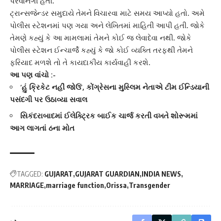
પરવાનગી હતી.
ટ્રાન્સજેન્ડર
સમુદાયે તેમને વિચારવા માટે સમય આપ્યો હતો. અમે
પોલીસ સ્ટેશનમાં પણ ગયા અને લેખિતમાં માહિતી આપી હતી. જોકે
તેમણે કહ્યું કે આ મામલામાં તેમને કોઈ જ લેવાદેવા નથી. જોકે
પોલીસ સ્ટેશન
ઈન્ચાર્જે કહ્યું કે જો કોઈ વ્યક્તિ તરફથી તેમને
ફરિયાદ મળશે તો તે કાયદાકીય કાર્યવાહી કરશે.
આ પણ વાંચો :-
‘હું ક્રિકેટ નહીં જોઉં’, કોંગ્રેસના મુસ્લિમ નેતાએ ટીમ ઈન્ડિયાની
પસંદગી પર ઉઠાવ્યા સવાલ
સિકંદરાબાદમાં ઈલેક્ટ્રિક બાઈક ચાર્જ કરતી વખતે શોરૂમમાં
આગ લાગતાં 6ના મોત
TAGGED:
GUJARAT
GUJARAT GUARDIAN
INDIA NEWS
MARRIAGE
marriage function
Orissa
Transgender