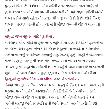
પુત્રનો પિતા છે. તે છેલ્લા એક વર્ષથી
ટ્રાન્સજેન્ડર
સાથે અફેરમાં
હતો. જ્યારે પત્નીને આ વાતની ખબર પડી તો તેણે રાજીખુશીથી બંનેને
લગ્ન કરીને સાથે રહેવાની પરવાનગી પણ આપી દીધી છે. જોકે હિન્દુ
લગ્નમાં પ્રથમ પત્ની હોય ત્યાં સુધી બીજા લગ્નની લીગલ માન્યતા
નથી.
સમુદ્ધ
લગ્ન જીવન
માટે પ્રાર્થના :
નારલાના એક મંદિરમાં
ટ્રાન્સ-કમ્યુનિટી
ના ઘણા સભ્યોની હાજરીમાં
આ લગ્ન થયા હતા. સેબકારી કિન્નર મહાસંધના અધ્યક્ષ કામિનીએ
બંનેના લગ્નનું આયોજન કરવાનું બીડું ઝડપ્યું હતું. અહીં તે વ્યક્તિની
પત્ની પણ હાજર હતી અને તેની નજર સામે જ આ લગ્ન કરવામાં
આવ્યા હતા. મહાસંધ કામિનીએ જણાવ્યું કે અમે બધા બંનેના લગ્નથી
ખુશ છીએ અને તેમના સમુદ્ધ જીવન માટે પ્રાર્થના કરીએ છીએ.
હિન્દુમાં છૂટાછેડા સિવાયના બીજા લગ્ન
ગેરકાયદેસર
:
તેમણે એ મુદ્દા પર ચિંતા વ્યક્ત કરતા કહ્યું કે
હિન્દુ લગ્ન
માં જ્યાં સુધી
પ્રથમ પત્ની પાસેથી કાયદાકીય રીતે ડિવોર્સ લેતો નથી ત્યાં સુધી
બીજા લગ્નને લીગલ ગણવામાં આવતા નથી. તેમણે કહ્યું કે આ
બંનેની મરજી અને સહમતિ હતી અને તેમાં શખ્સની પત્નીની પણ