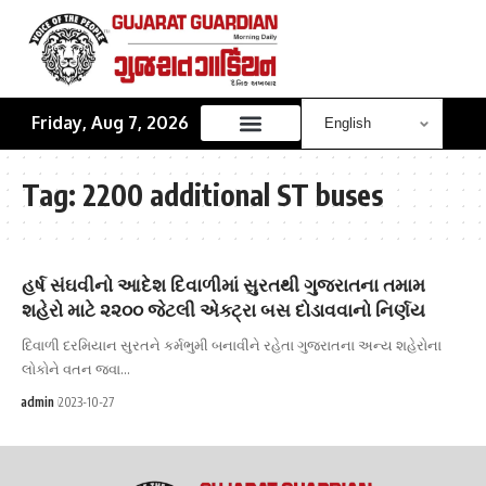
Friday, Aug 7, 2026
Tag:
2200 additional ST buses
હર્ષ સંઘવીનો આદેશ દિવાળીમાં સુરતથી ગુજરાતના તમામ
શહેરો માટે ૨૨૦૦ જેટલી એક્ટ્રા બસ દોડાવવાનો નિર્ણય
દિવાળી દરમિયાન સુરતને કર્મભુમી બનાવીને રહેતા ગુજરાતના અન્ય શહેરોના
લોકોને વતન જવા…
admin
2023-10-27