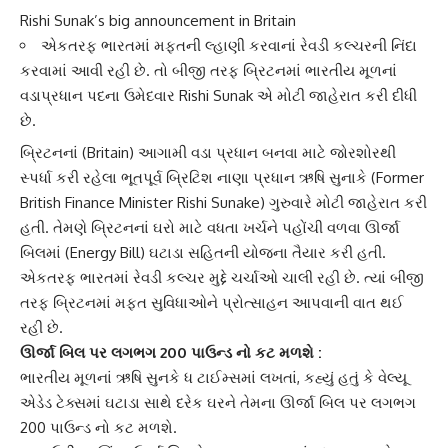
Rishi Sunak’s big announcement in Britain
એકતરફ ભારતમાં મફતની લ્હાણી કરવાનાં રેવડી કલ્ચરની નિંદા
કરવામાં આવી રહી છે. તો બીજી તરફ બ્રિટનમાં ભારતીય મૂળનાં
વડાપ્રધાન પદના ઉમેદવાર Rishi Sunak એ મોટી જાહેરાત કરી દીધી
છે.
બ્રિટન
નાં (Britain) આગામી વડા પ્રધાન બનવા માટે જોરશોરથી
સ્પર્ધા કરી રહેલા ભૂતપૂર્વ બ્રિટિશ નાણા પ્રધાન
ઋષિ સુનાકે
(Former
British Finance Minister Rishi Sunake) ગુરુવારે મોટી જાહેરાત કરી
હતી. તેમણે બ્રિટનનાં ઘરો માટે વધતા ખર્ચને પહોંચી વળવા
ઊર્જા
બિલ
માં (Energy Bill) ઘટાડા સહિતની યોજના તૈયાર કરી હતી.
એકતરફ ભારતમાં રેવડી કલ્ચર મુદ્દે ચર્ચાઓ ચાલી રહી છે. ત્યાં બીજી
તરફ
બ્રિટન
માં મફત સુવિધાઓને પ્રોત્સાહન આપવાની વાત થઈ
રહી છે.
ઊર્જા બિલ પર લગભગ
200 પાઉન્ડ
નો કટ મળશે :
ભારતીય મૂળનાં
ઋષિ સુનકે
ધ ટાઈમ્સમાં લખતાં, કહ્યું હતું કે વેલ્યૂ
એડેડ ટેક્સમાં ઘટાડા સાથે દરેક ઘરને તેમના ઊર્જા બિલ પર લગભગ
200 પાઉન્ડ નો કટ મળશે.