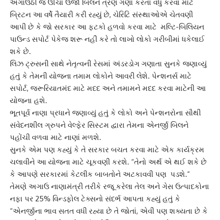
અગાઉઠી જ ઊંચા
ઉર્જા બિલ
ને ત્રણ ગણા કરતાં વધુ કરવા માટે
બ્રિટન આ વર્ષે તૈયારી કરી રહ્યું છે, ચેરિટિ સંસ્થાઓએ ચેતવણી
આપી છે કે જો સરકાર આ ફટકો હળવો કરવા માટે મલ્ટિ-બિલિયન
પાઉન્ડ સપોર્ટ પેકેજ શરૂ નહીં કરે તો લાખો લોકો ગરીબીમાં ધકેલાઈ
શકે છે.
લિઝ ટ્રુસ
ની સાથે નેતૃત્વની રેસમાં અંડરડોગ ગણાતા સુનકે જણાવ્યું
હતું કે તેમની યોજના તમામ લોકોને આવરી લેશે. પેન્શનર્સ માટે
સપોર્ટ, જરૂરિયાતમંદ માટે મદદ અને તમામને મદદ કરવા માટેની આ
યોજના હશે.
ભૂતપૂર્વ નાણા પ્રધાને જણાવ્યું હતું કે લોકો અને પેન્શનરોના સૌથી
સંવેદનશીલ
ગ્રુપને વેલ્ફેર સિસ્ટમ
દ્વારા તેમના એનર્જી બિલને
પહોંચી વળવા માટે નાણાં મળશે.
સુનકે એમ પણ કહ્યું કે તે સરકાર બચત કરવા માટે એક કાર્યક્રમ
ચલાવીને આ યોજના માટે ચૂકવણી કરશે. “તેનો અર્થ એ થઈ શકે છે
કે આપણે સરકારમાં કેટલીક બાબતોને અટકાવવી પણ પડશે.”
તેમણે અગાઉ
નાણામંત્રી
તરીકે રજૂ કરેલા તેલ અને ગેસ ઉત્પાદકોના
નફા પર 25% વિન્ડફોલ ટેક્સનો સંદર્ભ આપતા કહ્યું હતું કે
“એનર્જીના ભાવ સતત વધી રહ્યા છે તે જોતાં, એવી પણ શક્યતા છે કે