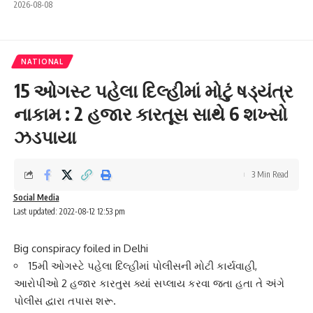
2026-08-08
NATIONAL
15 ઓગસ્ટ પહેલા દિલ્હીમાં મોટું ષડ્યંત્ર
નાકામ : 2 હજાર કારતૂસ સાથે 6 શખ્સો
ઝડપાયા
3 Min Read
Social Media
Last updated: 2022-08-12 12:53 pm
Big conspiracy foiled in Delhi
15મી ઓગસ્ટે પહેલા દિલ્હીમાં પોલીસની મોટી કાર્યવાહી,
આરોપીઓ 2 હજાર કારતુસ ક્યાં સપ્લાય કરવા જતા હતા તે અંગે
પોલીસ દ્વારા તપાસ શરૂ.