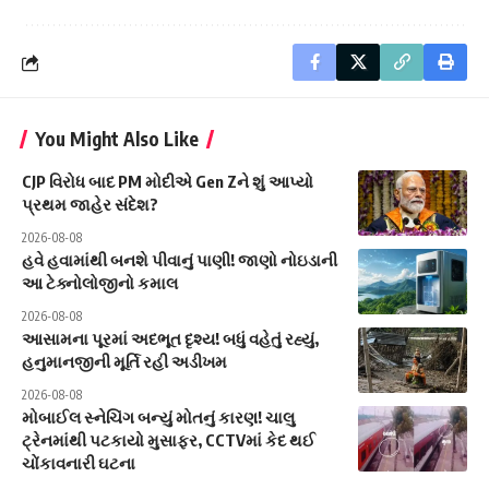
You Might Also Like
CJP વિરોધ બાદ PM મોદીએ Gen Zને શું આપ્યો
પ્રથમ જાહેર સંદેશ?
2026-08-08
હવે હવામાંથી બનશે પીવાનું પાણી! જાણો નોઇડાની
આ ટેક્નોલોજીનો કમાલ
2026-08-08
આસામના પૂરમાં અદભૂત દૃશ્ય! બધું વહેતું રહ્યું,
હનુમાનજીની મૂર્તિ રહી અડીખમ
2026-08-08
મોબાઈલ સ્નેચિંગ બન્યું મોતનું કારણ! ચાલુ
ટ્રેનમાંથી પટકાયો મુસાફર, CCTVમાં કેદ થઈ
ચોંકાવનારી ઘટના