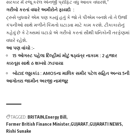
સરકાર મેં રજૂ કરેલ એનર્જી પ્રોફિટ વધુ આવક વધારશે,”
ગરીબો કરતાં વધારે અમીરોને ફાયદો :
ટ્રુસે
બુધવારે એમ પણ કહ્યું હતું કે જો તે પીએમ બનશે તો તે
ઉર્જા
કંપની
ઓ સાથે મળીને કિંમતો ઘટાડવા માટે કામ કરશે. ટીકાકારોનું
કહેવું છે કે ટેક્સમાં ઘટાડો એ ગરીબો કરતાં સૌથી ધનિકોની તરફેણમાં
વધારે રહેશે.
આ પણ વાંચો :-
15 ઓગસ્ટ પહેલા દિલ્હીમાં મોટું ષડ્યંત્ર નાકામ : 2 હજાર
કારતૂસ સાથે 6 શખ્સો ઝડપાયા
બોટાદ લઠ્ઠાકાંડ : AMOSના માલિક સમીર પટેલ સહિત અન્ય 5ની
આગોતરા જામીન અરજી નામંજૂર
TAGGED:
BRITAIN
Energy Bill
Former British Finance Minister
GUJARAT
GUJARATI NEWS
Rishi Sunake