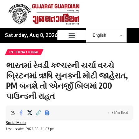
Saturday, Aug 8, 2026
INTERNATIONAL
ભારતમાં રેવડી કલ્ચરની ચર્ચા વચ્ચે
બ્રિટનમાં ઋષિ સુનકની મોટી જાહેરાત,
PM બનશે તો એનર્જી બિલમાં 200
પાઉન્ડની રાહત
3 Min Read
Social Media
Last updated: 2022-08-12 1:07 pm